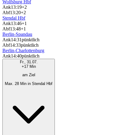
Wolfsburg Hbf
Ank
13:19
+2
Abf
13:20
+2
Stendal Hbf
Ank
13:46
+1
Abf
13:48
+1
Berlin-Spandau
Ank
14:31
pünktlich
Abf
14:33
pünktlich
Berlin-Charlottenburg
Ank
14:40
pünktlich
Fr., 31.07.
+17 Min
am Ziel
Max. 28 Min in Stendal Hbf