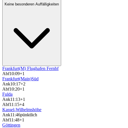
Keine besonderen Auffälligkeiten
Frankfurt(M) Flughafen Fernbf
Abf
10:09
+1
Frankfurt(Main)Süd
Ank
10:17
+2
Abf
10:20
+1
Fulda
Ank
11:13
+1
Abf
11:15
+4
Kassel-Wilhelmshöhe
Ank
11:46
pünktlich
Abf
11:48
+1
Göttingen