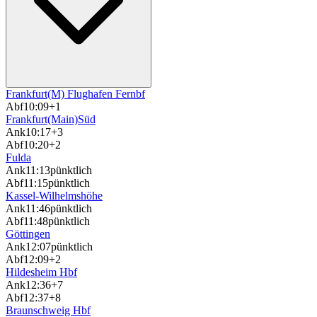
Frankfurt(M) Flughafen Fernbf
Abf
10:09
+1
Frankfurt(Main)Süd
Ank
10:17
+3
Abf
10:20
+2
Fulda
Ank
11:13
pünktlich
Abf
11:15
pünktlich
Kassel-Wilhelmshöhe
Ank
11:46
pünktlich
Abf
11:48
pünktlich
Göttingen
Ank
12:07
pünktlich
Abf
12:09
+2
Hildesheim Hbf
Ank
12:36
+7
Abf
12:37
+8
Braunschweig Hbf