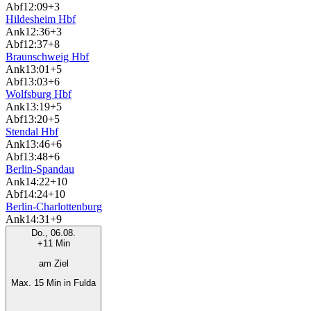
Abf
12:09
+3
Hildesheim Hbf
Ank
12:36
+3
Abf
12:37
+8
Braunschweig Hbf
Ank
13:01
+5
Abf
13:03
+6
Wolfsburg Hbf
Ank
13:19
+5
Abf
13:20
+5
Stendal Hbf
Ank
13:46
+6
Abf
13:48
+6
Berlin-Spandau
Ank
14:22
+10
Abf
14:24
+10
Berlin-Charlottenburg
Ank
14:31
+9
Do., 06.08.
+11 Min
am Ziel
Max. 15 Min in Fulda