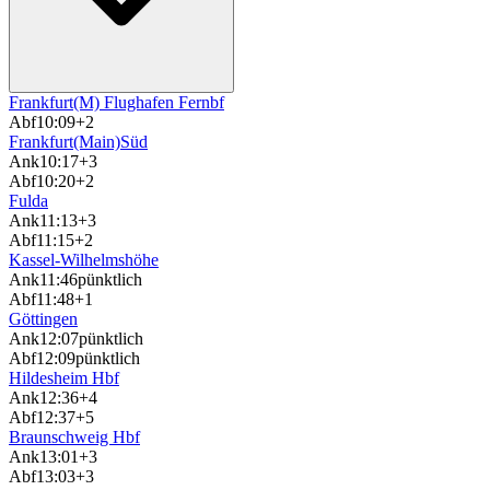
Frankfurt(M) Flughafen Fernbf
Abf
10:09
+2
Frankfurt(Main)Süd
Ank
10:17
+3
Abf
10:20
+2
Fulda
Ank
11:13
+3
Abf
11:15
+2
Kassel-Wilhelmshöhe
Ank
11:46
pünktlich
Abf
11:48
+1
Göttingen
Ank
12:07
pünktlich
Abf
12:09
pünktlich
Hildesheim Hbf
Ank
12:36
+4
Abf
12:37
+5
Braunschweig Hbf
Ank
13:01
+3
Abf
13:03
+3