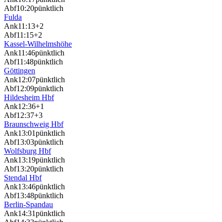
Abf
10:20
pünktlich
Fulda
Ank
11:13
+2
Abf
11:15
+2
Kassel-Wilhelmshöhe
Ank
11:46
pünktlich
Abf
11:48
pünktlich
Göttingen
Ank
12:07
pünktlich
Abf
12:09
pünktlich
Hildesheim Hbf
Ank
12:36
+1
Abf
12:37
+3
Braunschweig Hbf
Ank
13:01
pünktlich
Abf
13:03
pünktlich
Wolfsburg Hbf
Ank
13:19
pünktlich
Abf
13:20
pünktlich
Stendal Hbf
Ank
13:46
pünktlich
Abf
13:48
pünktlich
Berlin-Spandau
Ank
14:31
pünktlich