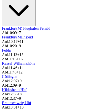
Frankfurt(M) Flughafen Fernbf
Abf
10:09
+7
Frankfurt(Main)Süd
Ank
10:17
+11
Abf
10:20
+9
Fulda
Ank
11:13
+15
Abf
11:15
+16
Kassel-Wilhelmshöhe
Ank
11:46
+11
Abf
11:48
+12
Göttingen
Ank
12:07
+9
Abf
12:09
+9
Hildesheim Hbf
Ank
12:36
+8
Abf
12:37
+9
Braunschweig Hbf
Ank
13:01
+10