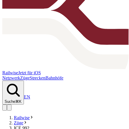
Railwise
Jetzt für iOS
Netzwerk
Züge
Strecken
Bahnhöfe
EN
Suche
⌘K
Railwise
Züge
ICE 992