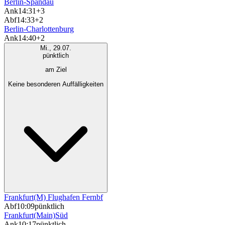
Berlin-Spandau
Ank
14:31
+3
Abf
14:33
+2
Berlin-Charlottenburg
Ank
14:40
+2
Mi., 29.07.
pünktlich
am Ziel
Keine besonderen Auffälligkeiten
Frankfurt(M) Flughafen Fernbf
Abf
10:09
pünktlich
Frankfurt(Main)Süd
Ank
10:17
pünktlich