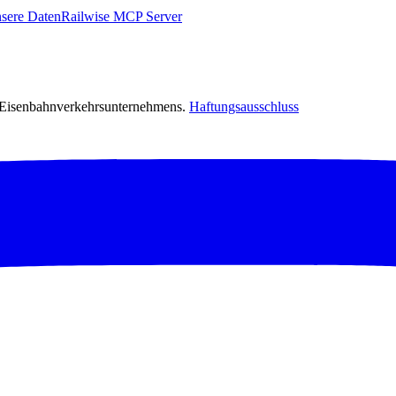
sere Daten
Railwise MCP Server
s Eisenbahnverkehrsunternehmens.
Haftungsausschluss