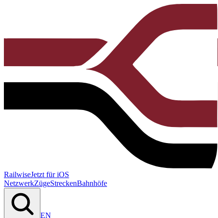
Railwise
Jetzt für iOS
Netzwerk
Züge
Strecken
Bahnhöfe
EN