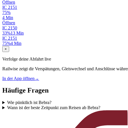
Öffnen
IC
2151
75%
4 Min
Öffnen
IC
2150
33%
13 Min
IC
2151
75%
4 Min
×
Verfolge deine Abfahrt live
Railwise zeigt dir Verspätungen, Gleiswechsel und Anschlüsse währe
In der App öffnen
→
Häufige Fragen
Wie pünktlich ist Bebra?
Wann ist der beste Zeitpunkt zum Reisen ab Bebra?