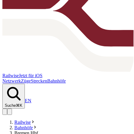
Railwise
Jetzt für iOS
Netzwerk
Züge
Strecken
Bahnhöfe
EN
Suche
⌘K
Railwise
Bahnhöfe
Bremen Hbf