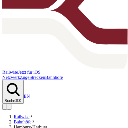
Railwise
Jetzt für iOS
Netzwerk
Züge
Strecken
Bahnhöfe
EN
Suche
⌘K
Railwise
Bahnhöfe
Hamburg-Harburg