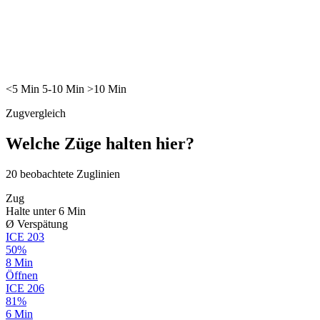
<5
Min
5-10
Min
>10
Min
Zugvergleich
Welche Züge halten hier?
20
beobachtete Zuglinien
Zug
Halte unter 6 Min
Ø Verspätung
ICE
203
50%
8 Min
Öffnen
ICE
206
81%
6 Min