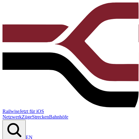
Railwise
Jetzt für iOS
Netzwerk
Züge
Strecken
Bahnhöfe
EN