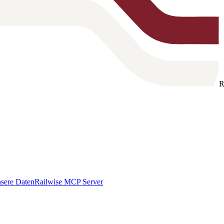
R
sere Daten
Railwise MCP Server