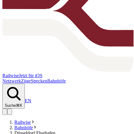
Railwise
Jetzt für iOS
Netzwerk
Züge
Strecken
Bahnhöfe
EN
Suche
⌘K
Railwise
Bahnhöfe
Düsseldorf Flughafen