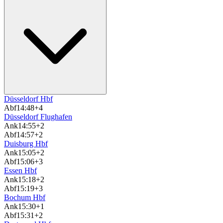
Düsseldorf Hbf
Abf
14:48
+4
Düsseldorf Flughafen
Ank
14:55
+2
Abf
14:57
+2
Duisburg Hbf
Ank
15:05
+2
Abf
15:06
+3
Essen Hbf
Ank
15:18
+2
Abf
15:19
+3
Bochum Hbf
Ank
15:30
+1
Abf
15:31
+2