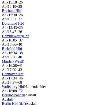
Ank
15:18
+26
Abf
15:19
+28
Bochum Hbf
Ank
15:30
+26
Abf
15:31
+27
Dortmund Hbf
Ank
15:43
+25
Abf
15:47
+26
Hamm(Westf)Hbf
Ank
16:05
+37
Abf
16:06
+40
Bielefeld Hbf
Ank
16:34
+38
Abf
16:36
+40
Minden(Westf)
Ank
16:58
+41
Abf
17:00
+43
Hannover Hbf
Ank
17:34
+46
Abf
17:37
+68
Wolfsburg Hbf
Halt endet hier
Ank
18:08
+72
Berlin-Spandau
Ausfall
Ausfall
Berlin Hbf (tief)
Ausfall