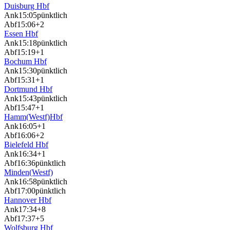
Duisburg Hbf
Ank
15:05
pünktlich
Abf
15:06
+2
Essen Hbf
Ank
15:18
pünktlich
Abf
15:19
+1
Bochum Hbf
Ank
15:30
pünktlich
Abf
15:31
+1
Dortmund Hbf
Ank
15:43
pünktlich
Abf
15:47
+1
Hamm(Westf)Hbf
Ank
16:05
+1
Abf
16:06
+2
Bielefeld Hbf
Ank
16:34
+1
Abf
16:36
pünktlich
Minden(Westf)
Ank
16:58
pünktlich
Abf
17:00
pünktlich
Hannover Hbf
Ank
17:34
+8
Abf
17:37
+5
Wolfsburg Hbf