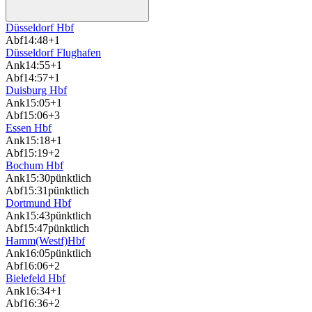
Düsseldorf Hbf
Abf
14:48
+1
Düsseldorf Flughafen
Ank
14:55
+1
Abf
14:57
+1
Duisburg Hbf
Ank
15:05
+1
Abf
15:06
+3
Essen Hbf
Ank
15:18
+1
Abf
15:19
+2
Bochum Hbf
Ank
15:30
pünktlich
Abf
15:31
pünktlich
Dortmund Hbf
Ank
15:43
pünktlich
Abf
15:47
pünktlich
Hamm(Westf)Hbf
Ank
16:05
pünktlich
Abf
16:06
+2
Bielefeld Hbf
Ank
16:34
+1
Abf
16:36
+2