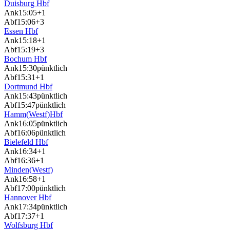
Duisburg Hbf
Ank
15:05
+1
Abf
15:06
+3
Essen Hbf
Ank
15:18
+1
Abf
15:19
+3
Bochum Hbf
Ank
15:30
pünktlich
Abf
15:31
+1
Dortmund Hbf
Ank
15:43
pünktlich
Abf
15:47
pünktlich
Hamm(Westf)Hbf
Ank
16:05
pünktlich
Abf
16:06
pünktlich
Bielefeld Hbf
Ank
16:34
+1
Abf
16:36
+1
Minden(Westf)
Ank
16:58
+1
Abf
17:00
pünktlich
Hannover Hbf
Ank
17:34
pünktlich
Abf
17:37
+1
Wolfsburg Hbf