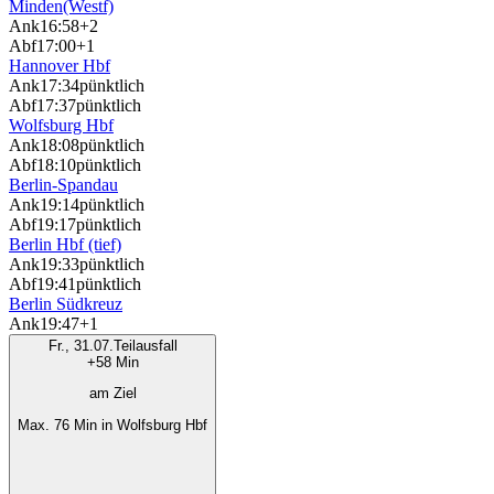
Minden(Westf)
Ank
16:58
+2
Abf
17:00
+1
Hannover Hbf
Ank
17:34
pünktlich
Abf
17:37
pünktlich
Wolfsburg Hbf
Ank
18:08
pünktlich
Abf
18:10
pünktlich
Berlin-Spandau
Ank
19:14
pünktlich
Abf
19:17
pünktlich
Berlin Hbf (tief)
Ank
19:33
pünktlich
Abf
19:41
pünktlich
Berlin Südkreuz
Ank
19:47
+1
Fr., 31.07.
Teilausfall
+58 Min
am Ziel
Max. 76 Min in Wolfsburg Hbf