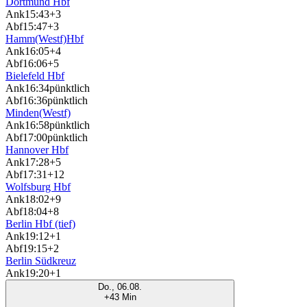
Dortmund Hbf
Ank
15:43
+3
Abf
15:47
+3
Hamm(Westf)Hbf
Ank
16:05
+4
Abf
16:06
+5
Bielefeld Hbf
Ank
16:34
pünktlich
Abf
16:36
pünktlich
Minden(Westf)
Ank
16:58
pünktlich
Abf
17:00
pünktlich
Hannover Hbf
Ank
17:28
+5
Abf
17:31
+12
Wolfsburg Hbf
Ank
18:02
+9
Abf
18:04
+8
Berlin Hbf (tief)
Ank
19:12
+1
Abf
19:15
+2
Berlin Südkreuz
Ank
19:20
+1
Do., 06.08.
+43 Min