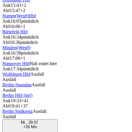
Ank
15:43
+2
Abf
15:47
+2
Hamm(Westf)Hbf
Ank
16:05
pünktlich
Abf
16:06
+1
Bielefeld Hbf
Ank
16:34
pünktlich
Abf
16:36
pünktlich
Minden(Westf)
Ank
16:58
pünktlich
Abf
17:00
+1
Hannover Hbf
Halt endet hier
Ank
17:34
pünktlich
Wolfsburg Hbf
Ausfall
Ausfall
Berlin-Spandau
Ausfall
Ausfall
Berlin Hbf (tief)
Ank
19:33
+41
Abf
19:41
+37
Berlin Südkreuz
Ausfall
Ausfall
Mi., 29.07.
+26 Min