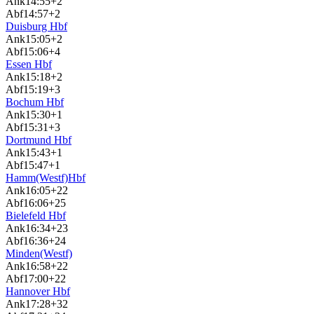
Ank
14:55
+2
Abf
14:57
+2
Duisburg Hbf
Ank
15:05
+2
Abf
15:06
+4
Essen Hbf
Ank
15:18
+2
Abf
15:19
+3
Bochum Hbf
Ank
15:30
+1
Abf
15:31
+3
Dortmund Hbf
Ank
15:43
+1
Abf
15:47
+1
Hamm(Westf)Hbf
Ank
16:05
+22
Abf
16:06
+25
Bielefeld Hbf
Ank
16:34
+23
Abf
16:36
+24
Minden(Westf)
Ank
16:58
+22
Abf
17:00
+22
Hannover Hbf
Ank
17:28
+32