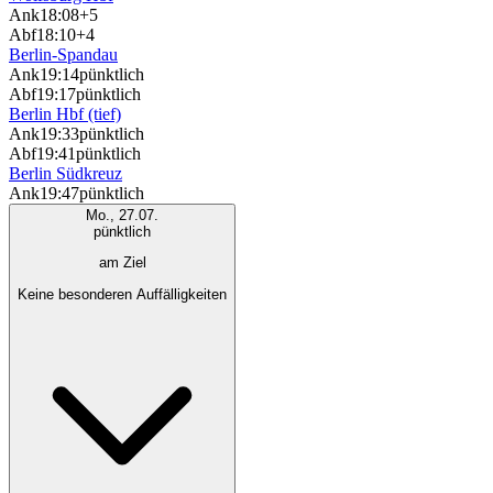
Ank
18:08
+5
Abf
18:10
+4
Berlin-Spandau
Ank
19:14
pünktlich
Abf
19:17
pünktlich
Berlin Hbf (tief)
Ank
19:33
pünktlich
Abf
19:41
pünktlich
Berlin Südkreuz
Ank
19:47
pünktlich
Mo., 27.07.
pünktlich
am Ziel
Keine besonderen Auffälligkeiten