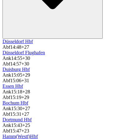
Düsseldorf Hbf
Abf
14:48
+27
Düsseldorf Flughafen
Ank
14:55
+30
Abf
14:57
+30
Duisburg Hbf
Ank
15:05
+29
Abf
15:06
+31
Essen Hbf
Ank
15:18
+28
Abf
15:19
+29
Bochum Hbf
Ank
15:30
+27
Abf
15:31
+27
Dortmund Hbf
Ank
15:43
+25
Abf
15:47
+23
Hamm(Westf)Hbf