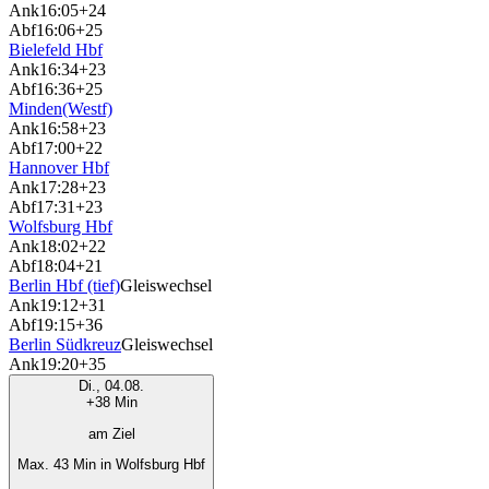
Ank
16:05
+24
Abf
16:06
+25
Bielefeld Hbf
Ank
16:34
+23
Abf
16:36
+25
Minden(Westf)
Ank
16:58
+23
Abf
17:00
+22
Hannover Hbf
Ank
17:28
+23
Abf
17:31
+23
Wolfsburg Hbf
Ank
18:02
+22
Abf
18:04
+21
Berlin Hbf (tief)
Gleiswechsel
Ank
19:12
+31
Abf
19:15
+36
Berlin Südkreuz
Gleiswechsel
Ank
19:20
+35
Di., 04.08.
+38 Min
am Ziel
Max. 43 Min in Wolfsburg Hbf