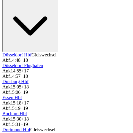
Düsseldorf Hbf
Gleiswechsel
Abf
14:48
+18
Düsseldorf Flughafen
Ank
14:55
+17
Abf
14:57
+18
Duisburg Hbf
Ank
15:05
+18
Abf
15:06
+19
Essen Hbf
Ank
15:18
+17
Abf
15:19
+19
Bochum Hbf
Ank
15:30
+18
Abf
15:31
+19
Dortmund Hbf
Gleiswechsel