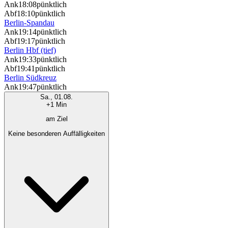
Ank
18:08
pünktlich
Abf
18:10
pünktlich
Berlin-Spandau
Ank
19:14
pünktlich
Abf
19:17
pünktlich
Berlin Hbf (tief)
Ank
19:33
pünktlich
Abf
19:41
pünktlich
Berlin Südkreuz
Ank
19:47
pünktlich
Sa., 01.08.
+1 Min
am Ziel
Keine besonderen Auffälligkeiten