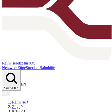
Railwise
Jetzt für iOS
Netzwerk
Züge
Strecken
Bahnhöfe
EN
Suche
⌘K
Railwise
Züge
ICE 641