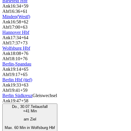
Bielefeld Hbf
Ank
16:34
+59
Abf
16:36
+61
Minden(Westf)
Ank
16:58
+62
Abf
17:00
+63
Hannover Hbf
Ank
17:34
+64
Abf
17:37
+73
Wolfsburg Hbf
Ank
18:08
+76
Abf
18:10
+76
Berlin-Spandau
Ank
19:14
+65
Abf
19:17
+65
Berlin Hbf (tief)
Ank
19:33
+63
Abf
19:41
+59
Berlin Südkreuz
Gleiswechsel
Ank
19:47
+58
Do., 30.07.
Teilausfall
+41 Min
am Ziel
Max. 60 Min in Wolfsburg Hbf