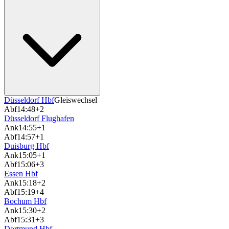
Düsseldorf Hbf
Gleiswechsel
Abf
14:48
+2
Düsseldorf Flughafen
Ank
14:55
+1
Abf
14:57
+1
Duisburg Hbf
Ank
15:05
+1
Abf
15:06
+3
Essen Hbf
Ank
15:18
+2
Abf
15:19
+4
Bochum Hbf
Ank
15:30
+2
Abf
15:31
+3
Dortmund Hbf