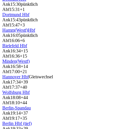
Ank
15:30
pünktlich
Abf
15:31
+1
Dortmund Hbf
Ank
15:43
pünktlich
Abf
15:47
+3
Hamm(Westf)Hbf
Ank
16:05
pünktlich
Abf
16:06
+6
Bielefeld Hbf
Ank
16:34
+15
Abf
16:36
+15
Minden(Westf)
Ank
16:58
+14
Abf
17:00
+21
Hannover Hbf
Gleiswechsel
Ank
17:34
+39
Abf
17:37
+40
Wolfsburg Hbf
Ank
18:08
+44
Abf
18:10
+44
Berlin-Spandau
Ank
19:14
+37
Abf
19:17
+35
Berlin Hbf (tief)
Ank
19:33
+29