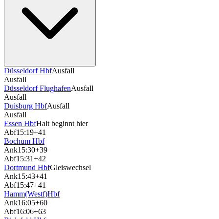
Düsseldorf Hbf
Ausfall
Ausfall
Düsseldorf Flughafen
Ausfall
Ausfall
Duisburg Hbf
Ausfall
Ausfall
Essen Hbf
Halt beginnt hier
Abf
15:19
+41
Bochum Hbf
Ank
15:30
+39
Abf
15:31
+42
Dortmund Hbf
Gleiswechsel
Ank
15:43
+41
Abf
15:47
+41
Hamm(Westf)Hbf
Ank
16:05
+60
Abf
16:06
+63