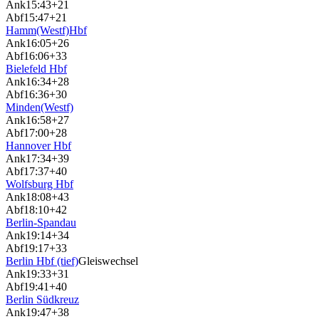
Ank
15:43
+21
Abf
15:47
+21
Hamm(Westf)Hbf
Ank
16:05
+26
Abf
16:06
+33
Bielefeld Hbf
Ank
16:34
+28
Abf
16:36
+30
Minden(Westf)
Ank
16:58
+27
Abf
17:00
+28
Hannover Hbf
Ank
17:34
+39
Abf
17:37
+40
Wolfsburg Hbf
Ank
18:08
+43
Abf
18:10
+42
Berlin-Spandau
Ank
19:14
+34
Abf
19:17
+33
Berlin Hbf (tief)
Gleiswechsel
Ank
19:33
+31
Abf
19:41
+40
Berlin Südkreuz
Ank
19:47
+38