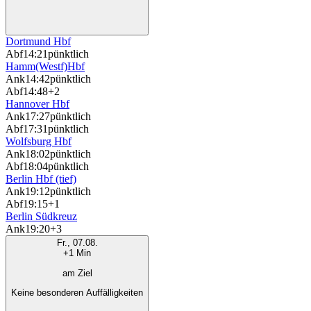
Dortmund Hbf
Abf
14:21
pünktlich
Hamm(Westf)Hbf
Ank
14:42
pünktlich
Abf
14:48
+2
Hannover Hbf
Ank
17:27
pünktlich
Abf
17:31
pünktlich
Wolfsburg Hbf
Ank
18:02
pünktlich
Abf
18:04
pünktlich
Berlin Hbf (tief)
Ank
19:12
pünktlich
Abf
19:15
+1
Berlin Südkreuz
Ank
19:20
+3
Fr., 07.08.
+1 Min
am Ziel
Keine besonderen Auffälligkeiten