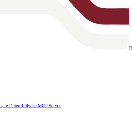
R
sere Daten
Railwise MCP Server