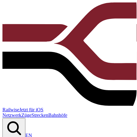
Railwise
Jetzt für iOS
Netzwerk
Züge
Strecken
Bahnhöfe
EN