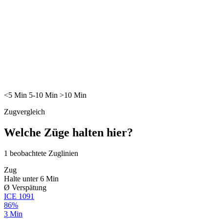
<5
Min
5-10
Min
>10
Min
Zugvergleich
Welche Züge halten hier?
1
beobachtete Zuglinien
Zug
Halte unter 6 Min
Ø Verspätung
ICE
1091
86%
3 Min