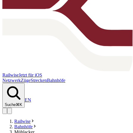
Railwise
Jetzt für iOS
Netzwerk
Züge
Strecken
Bahnhöfe
EN
Suche
⌘K
Railwise
Bahnhöfe
Mühlacker