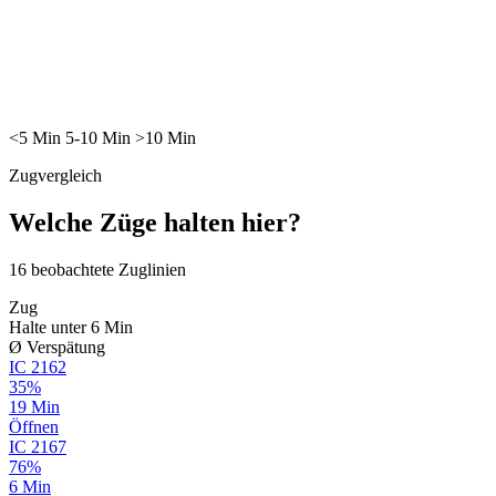
<5
Min
5-10
Min
>10
Min
Zugvergleich
Welche Züge halten hier?
16
beobachtete Zuglinien
Zug
Halte unter 6 Min
Ø Verspätung
IC
2162
35%
19 Min
Öffnen
IC
2167
76%
6 Min