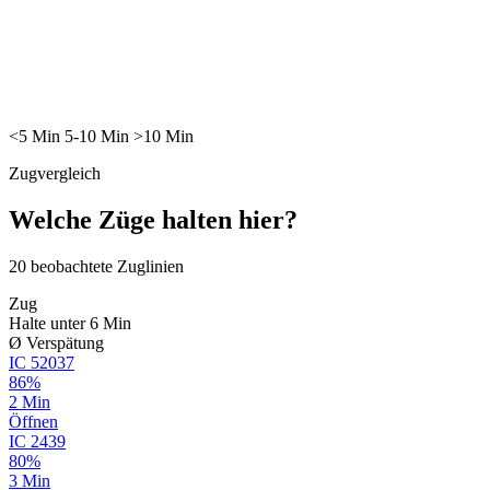
<5
Min
5-10
Min
>10
Min
Zugvergleich
Welche Züge halten hier?
20
beobachtete Zuglinien
Zug
Halte unter 6 Min
Ø Verspätung
IC
52037
86%
2 Min
Öffnen
IC
2439
80%
3 Min