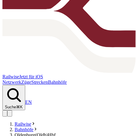
Railwise
Jetzt für iOS
Netzwerk
Züge
Strecken
Bahnhöfe
EN
Suche
⌘K
Railwise
Bahnhöfe
Oldenburg(Oldb)Hbf