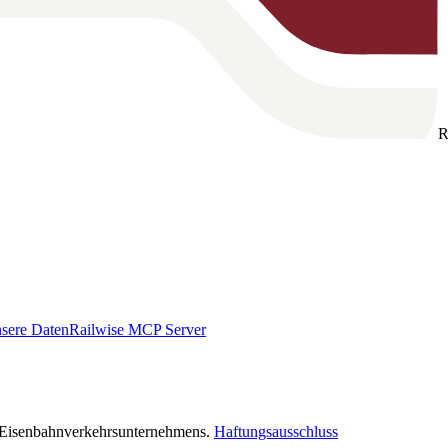
R
sere Daten
Railwise MCP Server
s Eisenbahnverkehrsunternehmens.
Haftungsausschluss