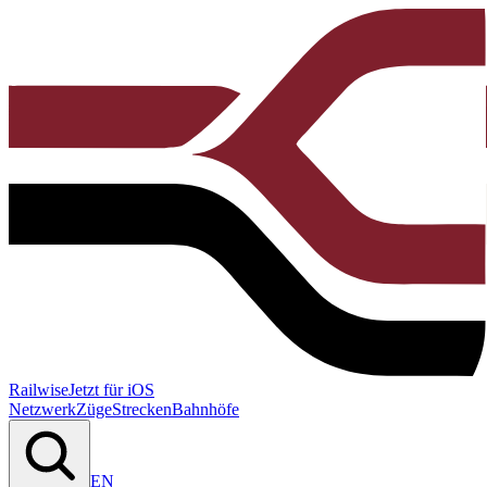
Railwise
Jetzt für iOS
Netzwerk
Züge
Strecken
Bahnhöfe
EN