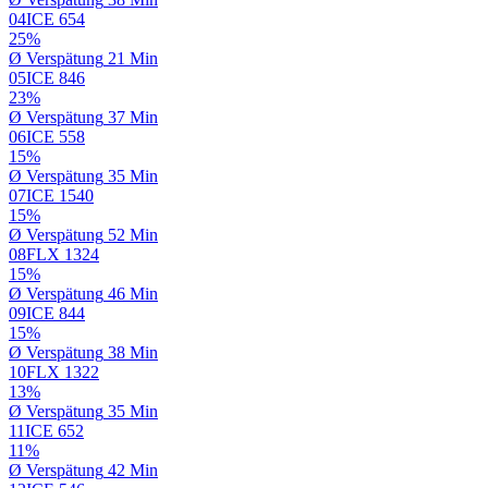
04
ICE
654
25%
Ø
Verspätung
21 Min
05
ICE
846
23%
Ø
Verspätung
37 Min
06
ICE
558
15%
Ø
Verspätung
35 Min
07
ICE
1540
15%
Ø
Verspätung
52 Min
08
FLX
1324
15%
Ø
Verspätung
46 Min
09
ICE
844
15%
Ø
Verspätung
38 Min
10
FLX
1322
13%
Ø
Verspätung
35 Min
11
ICE
652
11%
Ø
Verspätung
42 Min