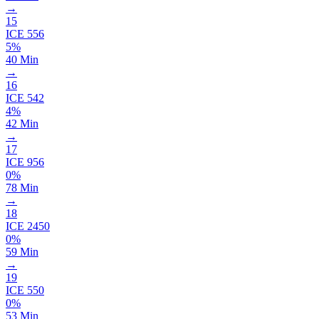
→
15
ICE
556
5%
40 Min
→
16
ICE
542
4%
42 Min
→
17
ICE
956
0%
78 Min
→
18
ICE
2450
0%
59 Min
→
19
ICE
550
0%
53 Min