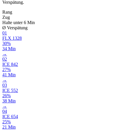
Verspätung.
Rang
Zug
Halte unter 6 Min
Ø Verspätung
01
FLX
1328
30%
34 Min
→
02
ICE
842
27%
41 Min
→
03
ICE
552
26%
38 Min
→
04
ICE
654
25%
21 Min