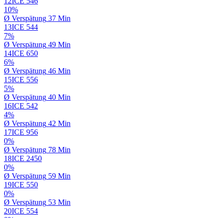
12
ICE
546
10%
Ø
Verspätung
37 Min
13
ICE
544
7%
Ø
Verspätung
49 Min
14
ICE
650
6%
Ø
Verspätung
46 Min
15
ICE
556
5%
Ø
Verspätung
40 Min
16
ICE
542
4%
Ø
Verspätung
42 Min
17
ICE
956
0%
Ø
Verspätung
78 Min
18
ICE
2450
0%
Ø
Verspätung
59 Min
19
ICE
550
0%
Ø
Verspätung
53 Min
20
ICE
554