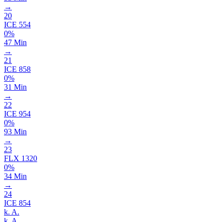
→
20
ICE
554
0%
47 Min
→
21
ICE
858
0%
31 Min
→
22
ICE
954
0%
93 Min
→
23
FLX
1320
0%
34 Min
→
24
ICE
854
k. A.
k. A.