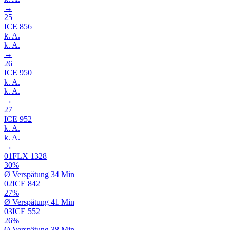
→
25
ICE
856
k. A.
k. A.
→
26
ICE
950
k. A.
k. A.
→
27
ICE
952
k. A.
k. A.
→
01
FLX
1328
30%
Ø
Verspätung
34 Min
02
ICE
842
27%
Ø
Verspätung
41 Min
03
ICE
552
26%
Ø
Verspätung
38 Min