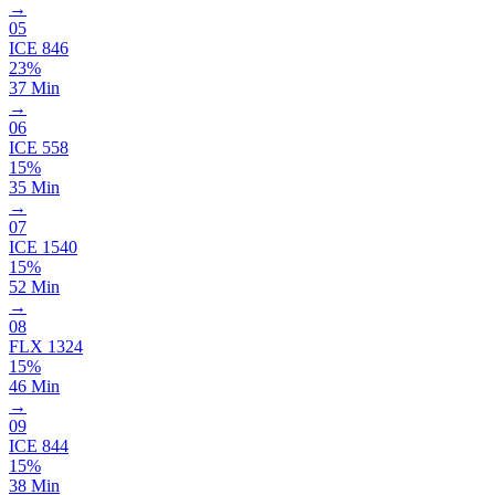
→
05
ICE
846
23%
37 Min
→
06
ICE
558
15%
35 Min
→
07
ICE
1540
15%
52 Min
→
08
FLX
1324
15%
46 Min
→
09
ICE
844
15%
38 Min