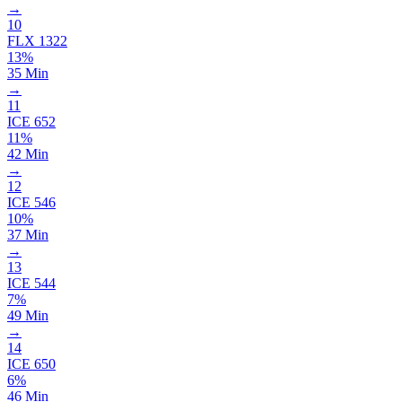
→
10
FLX
1322
13%
35 Min
→
11
ICE
652
11%
42 Min
→
12
ICE
546
10%
37 Min
→
13
ICE
544
7%
49 Min
→
14
ICE
650
6%
46 Min