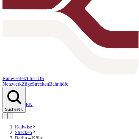
Railwise
Jetzt für iOS
Netzwerk
Züge
Strecken
Bahnhöfe
EN
Suche
⌘K
Railwise
Strecken
Berlin – Köln