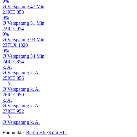
0%
Ø
Verspätung
47 Min
21
ICE
858
0%
Ø
Verspätung
31 Min
22
ICE
954
0%
Ø
Verspätung
93 Min
23
FLX
1320
0%
Ø
Verspätung
34 Min
24
ICE
854
k. A.
Ø
Verspätung
k. A.
25
ICE
856
k. A.
Ø
Verspätung
k. A.
26
ICE
950
k. A.
Ø
Verspätung
k. A.
27
ICE
952
k. A.
Ø
Verspätung
k. A.
Endpunkte:
Berlin Hbf
·
Köln Hbf