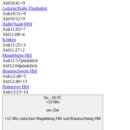
Abf
10:41
+9
Leipzig/Halle Flughafen
Ank
10:51
+9
Abf
10:52
+9
Halle(Saale)Hbf
Ank
11:03
+7
Abf
11:08
+4
Köthen
Ank
11:25
+3
Abf
11:27
+2
Magdeburg Hbf
Ank
11:57
pünktlich
Abf
12:04
pünktlich
Braunschweig Hbf
Ank
12:48
+5
Abf
12:49
+13
Hannover Hbf
Ank
13:23
+14
So., 26.07.
+13 Min
am Ziel
+11 Min zwischen Magdeburg Hbf und Braunschweig Hbf