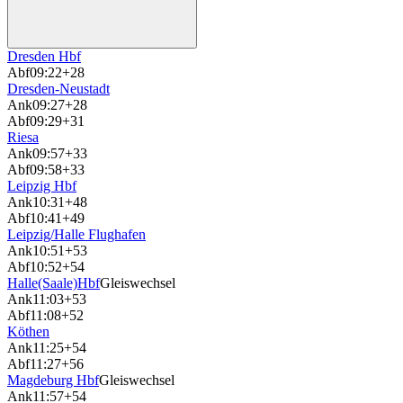
Dresden Hbf
Abf
09:22
+28
Dresden-Neustadt
Ank
09:27
+28
Abf
09:29
+31
Riesa
Ank
09:57
+33
Abf
09:58
+33
Leipzig Hbf
Ank
10:31
+48
Abf
10:41
+49
Leipzig/Halle Flughafen
Ank
10:51
+53
Abf
10:52
+54
Halle(Saale)Hbf
Gleiswechsel
Ank
11:03
+53
Abf
11:08
+52
Köthen
Ank
11:25
+54
Abf
11:27
+56
Magdeburg Hbf
Gleiswechsel
Ank
11:57
+54