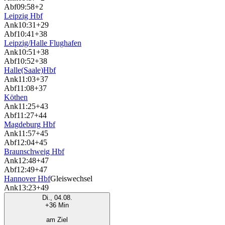
Abf
09:58
+2
Leipzig Hbf
Ank
10:31
+29
Abf
10:41
+38
Leipzig/Halle Flughafen
Ank
10:51
+38
Abf
10:52
+38
Halle(Saale)Hbf
Ank
11:03
+37
Abf
11:08
+37
Köthen
Ank
11:25
+43
Abf
11:27
+44
Magdeburg Hbf
Ank
11:57
+45
Abf
12:04
+45
Braunschweig Hbf
Ank
12:48
+47
Abf
12:49
+47
Hannover Hbf
Gleiswechsel
Ank
13:23
+49
Di., 04.08.
+36 Min
am Ziel