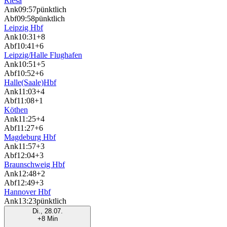
Riesa
Ank
09:57
pünktlich
Abf
09:58
pünktlich
Leipzig Hbf
Ank
10:31
+8
Abf
10:41
+6
Leipzig/Halle Flughafen
Ank
10:51
+5
Abf
10:52
+6
Halle(Saale)Hbf
Ank
11:03
+4
Abf
11:08
+1
Köthen
Ank
11:25
+4
Abf
11:27
+6
Magdeburg Hbf
Ank
11:57
+3
Abf
12:04
+3
Braunschweig Hbf
Ank
12:48
+2
Abf
12:49
+3
Hannover Hbf
Ank
13:23
pünktlich
Di., 28.07.
+8 Min