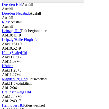
Dresden Hbf
Ausfall
Ausfall
Dresden-Neustadt
Ausfall
Ausfall
Riesa
Ausfall
Ausfall
Leipzig Hbf
Halt beginnt hier
Abf
10:41
+9
Leipzig/Halle Flughafen
Ank
10:51
+9
Abf
10:52
+9
Halle(Saale)Hbf
Ank
11:03
+7
Abf
11:08
+4
Köthen
Ank
11:25
+3
Abf
11:27
+4
Magdeburg Hbf
Gleiswechsel
Ank
11:57
pünktlich
Abf
12:04
+1
Braunschweig Hbf
Ank
12:48
+5
Abf
12:49
+7
Hannover Hbf
Gleiswechsel