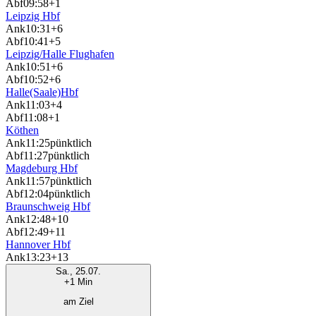
Abf
09:58
+1
Leipzig Hbf
Ank
10:31
+6
Abf
10:41
+5
Leipzig/Halle Flughafen
Ank
10:51
+6
Abf
10:52
+6
Halle(Saale)Hbf
Ank
11:03
+4
Abf
11:08
+1
Köthen
Ank
11:25
pünktlich
Abf
11:27
pünktlich
Magdeburg Hbf
Ank
11:57
pünktlich
Abf
12:04
pünktlich
Braunschweig Hbf
Ank
12:48
+10
Abf
12:49
+11
Hannover Hbf
Ank
13:23
+13
Sa., 25.07.
+1 Min
am Ziel