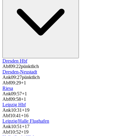
Dresden Hbf
Abf
09:22
pünktlich
Dresden-Neustadt
Ank
09:27
pünktlich
Abf
09:29
+1
Riesa
Ank
09:57
+1
Abf
09:58
+1
Leipzig Hbf
Ank
10:31
+19
Abf
10:41
+16
Leipzig/Halle Flughafen
Ank
10:51
+17
Abf
10:52
+19