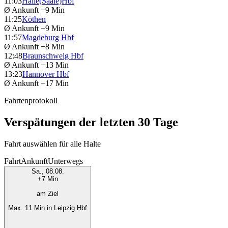
11:03
Halle(Saale)Hbf
Ø Ankunft
+9 Min
11:25
Köthen
Ø Ankunft
+9 Min
11:57
Magdeburg Hbf
Ø Ankunft
+8 Min
12:48
Braunschweig Hbf
Ø Ankunft
+13 Min
13:23
Hannover Hbf
Ø Ankunft
+17 Min
Fahrtenprotokoll
Verspätungen der letzten 30 Tage
Fahrt auswählen für alle Halte
Fahrt
Ankunft
Unterwegs
Sa., 08.08.
+7 Min
am Ziel
Max. 11 Min in Leipzig Hbf