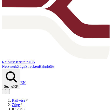
Railwise
Jetzt für iOS
Netzwerk
Züge
Strecken
Bahnhöfe
EN
Suche
⌘K
Railwise
Züge
IC 2048