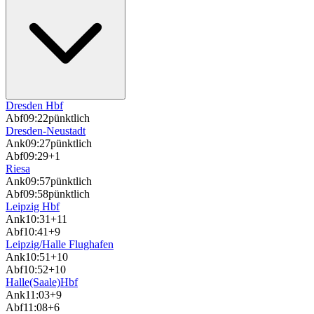
Dresden Hbf
Abf
09:22
pünktlich
Dresden-Neustadt
Ank
09:27
pünktlich
Abf
09:29
+1
Riesa
Ank
09:57
pünktlich
Abf
09:58
pünktlich
Leipzig Hbf
Ank
10:31
+11
Abf
10:41
+9
Leipzig/Halle Flughafen
Ank
10:51
+10
Abf
10:52
+10
Halle(Saale)Hbf
Ank
11:03
+9
Abf
11:08
+6