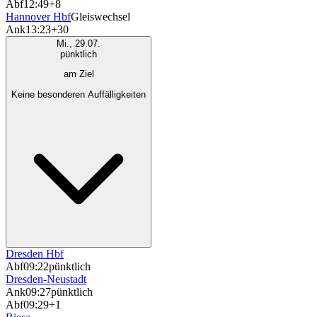
Abf
12:49
+8
Hannover Hbf
Gleiswechsel
Ank
13:23
+30
Mi., 29.07.
pünktlich
am Ziel
Keine besonderen Auffälligkeiten
Dresden Hbf
Abf
09:22
pünktlich
Dresden-Neustadt
Ank
09:27
pünktlich
Abf
09:29
+1