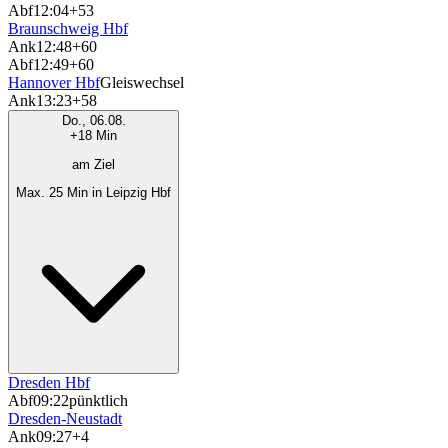
Abf
12:04
+53
Braunschweig Hbf
Ank
12:48
+60
Abf
12:49
+60
Hannover Hbf
Gleiswechsel
Ank
13:23
+58
Do., 06.08.
+18 Min
am Ziel
Max. 25 Min in Leipzig Hbf
Dresden Hbf
Abf
09:22
pünktlich
Dresden-Neustadt
Ank
09:27
+4