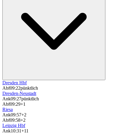
Dresden Hbf
Abf
09:22
pünktlich
Dresden-Neustadt
Ank
09:27
pünktlich
Abf
09:29
+1
Riesa
Ank
09:57
+2
Abf
09:58
+2
Leipzig Hbf
Ank
10:31
+11