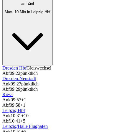
am Ziel
Max. 10 Min in Leipzig Hbf
Dresden Hbf
Gleiswechsel
Abf
09:22
pünktlich
Dresden-Neustadt
Ank
09:27
pünktlich
Abf
09:29
pünktlich
Riesa
Ank
09:57
+1
Abf
09:58
+1
Leipzig Hbf
Ank
10:31
+10
Abf
10:41
+5
Leipzig/Halle Flughafen
Ank
10:51
+5