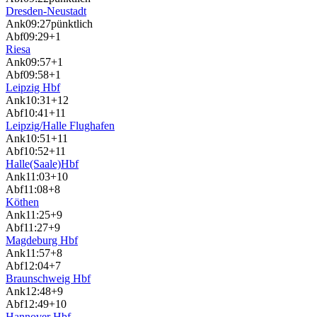
Dresden-Neustadt
Ank
09:27
pünktlich
Abf
09:29
+1
Riesa
Ank
09:57
+1
Abf
09:58
+1
Leipzig Hbf
Ank
10:31
+12
Abf
10:41
+11
Leipzig/Halle Flughafen
Ank
10:51
+11
Abf
10:52
+11
Halle(Saale)Hbf
Ank
11:03
+10
Abf
11:08
+8
Köthen
Ank
11:25
+9
Abf
11:27
+9
Magdeburg Hbf
Ank
11:57
+8
Abf
12:04
+7
Braunschweig Hbf
Ank
12:48
+9
Abf
12:49
+10
Hannover Hbf