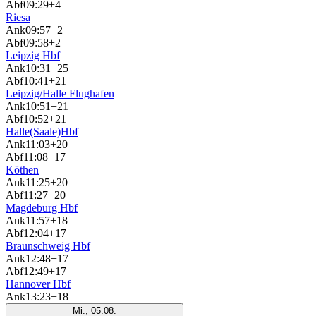
Abf
09:29
+4
Riesa
Ank
09:57
+2
Abf
09:58
+2
Leipzig Hbf
Ank
10:31
+25
Abf
10:41
+21
Leipzig/Halle Flughafen
Ank
10:51
+21
Abf
10:52
+21
Halle(Saale)Hbf
Ank
11:03
+20
Abf
11:08
+17
Köthen
Ank
11:25
+20
Abf
11:27
+20
Magdeburg Hbf
Ank
11:57
+18
Abf
12:04
+17
Braunschweig Hbf
Ank
12:48
+17
Abf
12:49
+17
Hannover Hbf
Ank
13:23
+18
Mi., 05.08.