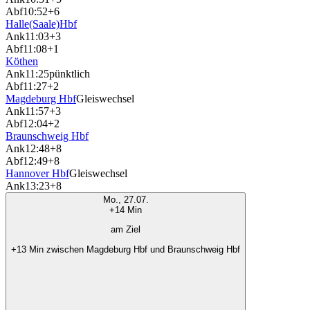
Abf
10:52
+6
Halle(Saale)Hbf
Ank
11:03
+3
Abf
11:08
+1
Köthen
Ank
11:25
pünktlich
Abf
11:27
+2
Magdeburg Hbf
Gleiswechsel
Ank
11:57
+3
Abf
12:04
+2
Braunschweig Hbf
Ank
12:48
+8
Abf
12:49
+8
Hannover Hbf
Gleiswechsel
Ank
13:23
+8
Mo., 27.07.
+14 Min
am Ziel
+13 Min zwischen Magdeburg Hbf und Braunschweig Hbf