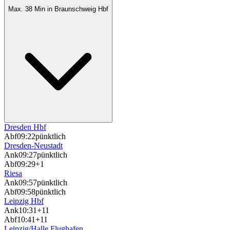
Max. 38 Min in Braunschweig Hbf
Dresden Hbf
Abf
09:22
pünktlich
Dresden-Neustadt
Ank
09:27
pünktlich
Abf
09:29
+1
Riesa
Ank
09:57
pünktlich
Abf
09:58
pünktlich
Leipzig Hbf
Ank
10:31
+11
Abf
10:41
+11
Leipzig/Halle Flughafen