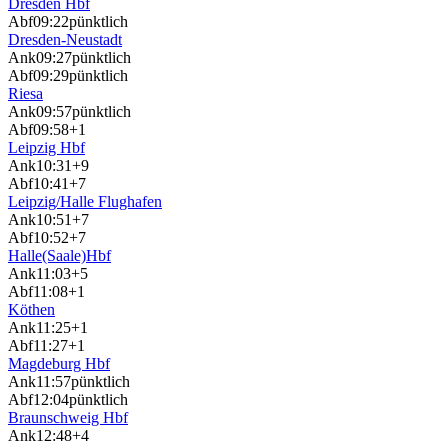
Dresden Hbf
Abf
09:22
pünktlich
Dresden-Neustadt
Ank
09:27
pünktlich
Abf
09:29
pünktlich
Riesa
Ank
09:57
pünktlich
Abf
09:58
+1
Leipzig Hbf
Ank
10:31
+9
Abf
10:41
+7
Leipzig/Halle Flughafen
Ank
10:51
+7
Abf
10:52
+7
Halle(Saale)Hbf
Ank
11:03
+5
Abf
11:08
+1
Köthen
Ank
11:25
+1
Abf
11:27
+1
Magdeburg Hbf
Ank
11:57
pünktlich
Abf
12:04
pünktlich
Braunschweig Hbf
Ank
12:48
+4