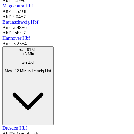
Abf
11:27
+9
Magdeburg Hbf
Ank
11:57
+8
Abf
12:04
+7
Braunschweig Hbf
Ank
12:48
+6
Abf
12:49
+7
Hannover Hbf
Ank
13:23
+4
Sa., 01.08.
+6 Min
am Ziel
Max. 12 Min in Leipzig Hbf
Dresden Hbf
Abf
09:22
pünktlich