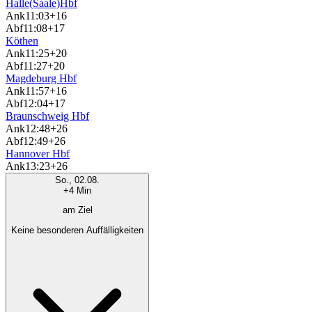
Halle(Saale)Hbf
Ank
11:03
+16
Abf
11:08
+17
Köthen
Ank
11:25
+20
Abf
11:27
+20
Magdeburg Hbf
Ank
11:57
+16
Abf
12:04
+17
Braunschweig Hbf
Ank
12:48
+26
Abf
12:49
+26
Hannover Hbf
Ank
13:23
+26
So., 02.08.
+4 Min
am Ziel
Keine besonderen Auffälligkeiten