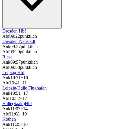
Dresden Hbf
Abf
09:22
pünktlich
Dresden-Neustadt
Ank
09:27
pünktlich
Abf
09:29
pünktlich
Riesa
Ank
09:57
pünktlich
Abf
09:58
pünktlich
Leipzig Hbf
Ank
10:31
+16
Abf
10:41
+11
Leipzig/Halle Flughafen
Ank
10:51
+17
Abf
10:52
+17
Halle(Saale)Hbf
Ank
11:03
+14
Abf
11:08
+10
Köthen
Ank
11:25
+10