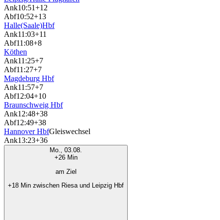
Ank
10:51
+12
Abf
10:52
+13
Halle(Saale)Hbf
Ank
11:03
+11
Abf
11:08
+8
Köthen
Ank
11:25
+7
Abf
11:27
+7
Magdeburg Hbf
Ank
11:57
+7
Abf
12:04
+10
Braunschweig Hbf
Ank
12:48
+38
Abf
12:49
+38
Hannover Hbf
Gleiswechsel
Ank
13:23
+36
Mo., 03.08.
+26 Min
am Ziel
+18 Min zwischen Riesa und Leipzig Hbf