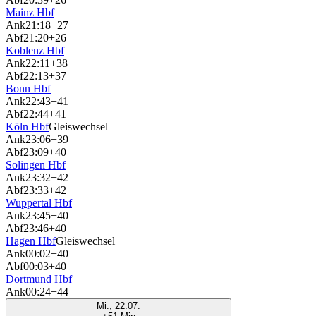
Mainz Hbf
Ank
21:18
+27
Abf
21:20
+26
Koblenz Hbf
Ank
22:11
+38
Abf
22:13
+37
Bonn Hbf
Ank
22:43
+41
Abf
22:44
+41
Köln Hbf
Gleiswechsel
Ank
23:06
+39
Abf
23:09
+40
Solingen Hbf
Ank
23:32
+42
Abf
23:33
+42
Wuppertal Hbf
Ank
23:45
+40
Abf
23:46
+40
Hagen Hbf
Gleiswechsel
Ank
00:02
+40
Abf
00:03
+40
Dortmund Hbf
Ank
00:24
+44
Mi., 22.07.