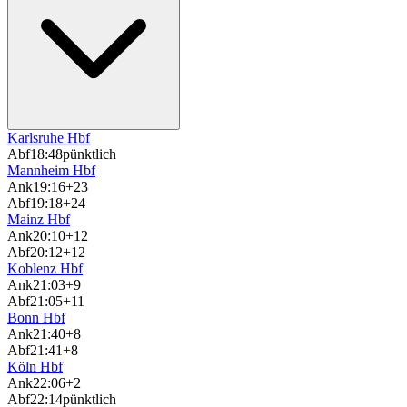
Karlsruhe Hbf
Abf
18:48
pünktlich
Mannheim Hbf
Ank
19:16
+23
Abf
19:18
+24
Mainz Hbf
Ank
20:10
+12
Abf
20:12
+12
Koblenz Hbf
Ank
21:03
+9
Abf
21:05
+11
Bonn Hbf
Ank
21:40
+8
Abf
21:41
+8
Köln Hbf
Ank
22:06
+2
Abf
22:14
pünktlich