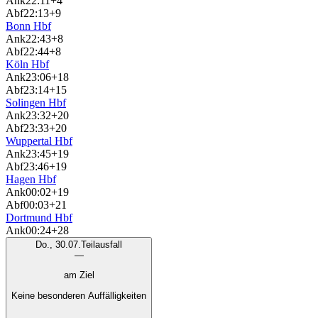
Ank
22:11
+4
Abf
22:13
+9
Bonn Hbf
Ank
22:43
+8
Abf
22:44
+8
Köln Hbf
Ank
23:06
+18
Abf
23:14
+15
Solingen Hbf
Ank
23:32
+20
Abf
23:33
+20
Wuppertal Hbf
Ank
23:45
+19
Abf
23:46
+19
Hagen Hbf
Ank
00:02
+19
Abf
00:03
+21
Dortmund Hbf
Ank
00:24
+28
Do., 30.07.
Teilausfall
—
am Ziel
Keine besonderen Auffälligkeiten