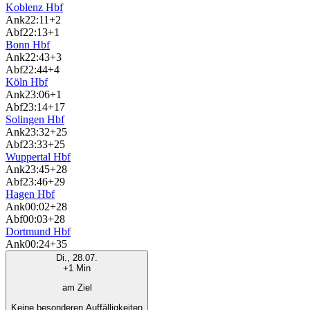
Koblenz Hbf
Ank
22:11
+2
Abf
22:13
+1
Bonn Hbf
Ank
22:43
+3
Abf
22:44
+4
Köln Hbf
Ank
23:06
+1
Abf
23:14
+17
Solingen Hbf
Ank
23:32
+25
Abf
23:33
+25
Wuppertal Hbf
Ank
23:45
+28
Abf
23:46
+29
Hagen Hbf
Ank
00:02
+28
Abf
00:03
+28
Dortmund Hbf
Ank
00:24
+35
Di., 28.07.
+1 Min
am Ziel
Keine besonderen Auffälligkeiten