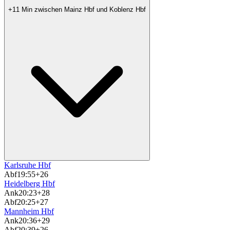
+11 Min zwischen Mainz Hbf und Koblenz Hbf
Karlsruhe Hbf
Abf
19:55
+26
Heidelberg Hbf
Ank
20:23
+28
Abf
20:25
+27
Mannheim Hbf
Ank
20:36
+29
Abf
20:39
+26