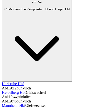
am Ziel
+4 Min zwischen Wuppertal Hbf und Hagen Hbf
Karlsruhe Hbf
Abf
19:12
pünktlich
Heidelberg Hbf
Gleiswechsel
Ank
19:44
pünktlich
Abf
19:46
pünktlich
Mannheim Hbf
Gleiswechsel