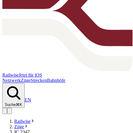
Railwise
Jetzt für iOS
Netzwerk
Züge
Strecken
Bahnhöfe
EN
Suche
⌘K
Railwise
Züge
IC 2347