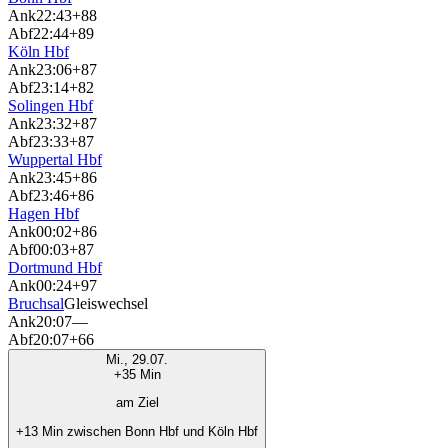
Ank
22:43
+88
Abf
22:44
+89
Köln Hbf
Ank
23:06
+87
Abf
23:14
+82
Solingen Hbf
Ank
23:32
+87
Abf
23:33
+87
Wuppertal Hbf
Ank
23:45
+86
Abf
23:46
+86
Hagen Hbf
Ank
00:02
+86
Abf
00:03
+87
Dortmund Hbf
Ank
00:24
+97
Bruchsal
Gleiswechsel
Ank
20:07
—
Abf
20:07
+66
Mi., 29.07.
+35 Min
am Ziel
+13 Min zwischen Bonn Hbf und Köln Hbf