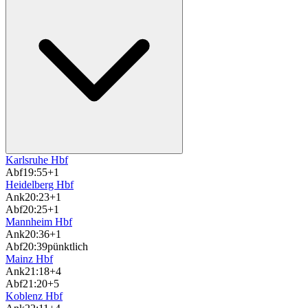
Karlsruhe Hbf
Abf
19:55
+1
Heidelberg Hbf
Ank
20:23
+1
Abf
20:25
+1
Mannheim Hbf
Ank
20:36
+1
Abf
20:39
pünktlich
Mainz Hbf
Ank
21:18
+4
Abf
21:20
+5
Koblenz Hbf