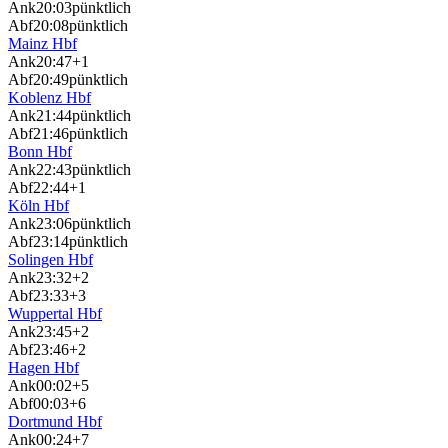
Ank
20:03
pünktlich
Abf
20:08
pünktlich
Mainz Hbf
Ank
20:47
+1
Abf
20:49
pünktlich
Koblenz Hbf
Ank
21:44
pünktlich
Abf
21:46
pünktlich
Bonn Hbf
Ank
22:43
pünktlich
Abf
22:44
+1
Köln Hbf
Ank
23:06
pünktlich
Abf
23:14
pünktlich
Solingen Hbf
Ank
23:32
+2
Abf
23:33
+3
Wuppertal Hbf
Ank
23:45
+2
Abf
23:46
+2
Hagen Hbf
Ank
00:02
+5
Abf
00:03
+6
Dortmund Hbf
Ank
00:24
+7