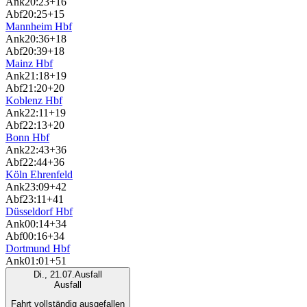
Ank
20:23
+16
Abf
20:25
+15
Mannheim Hbf
Ank
20:36
+18
Abf
20:39
+18
Mainz Hbf
Ank
21:18
+19
Abf
21:20
+20
Koblenz Hbf
Ank
22:11
+19
Abf
22:13
+20
Bonn Hbf
Ank
22:43
+36
Abf
22:44
+36
Köln Ehrenfeld
Ank
23:09
+42
Abf
23:11
+41
Düsseldorf Hbf
Ank
00:14
+34
Abf
00:16
+34
Dortmund Hbf
Ank
01:01
+51
Di., 21.07.
Ausfall
Ausfall
Fahrt vollständig ausgefallen