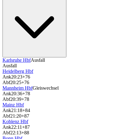
Karlsruhe Hbf
Ausfall
Ausfall
Heidelberg Hbf
Ank
20:23
+76
Abf
20:25
+76
Mannheim Hbf
Gleiswechsel
Ank
20:36
+78
Abf
20:39
+78
Mainz Hbf
Ank
21:18
+84
Abf
21:20
+87
Koblenz Hbf
Ank
22:11
+87
Abf
22:13
+88
Bonn Hbf