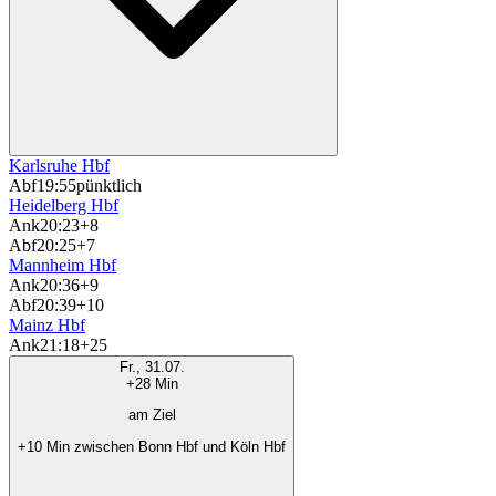
Karlsruhe Hbf
Abf
19:55
pünktlich
Heidelberg Hbf
Ank
20:23
+8
Abf
20:25
+7
Mannheim Hbf
Ank
20:36
+9
Abf
20:39
+10
Mainz Hbf
Ank
21:18
+25
Fr., 31.07.
+28 Min
am Ziel
+10 Min zwischen Bonn Hbf und Köln Hbf