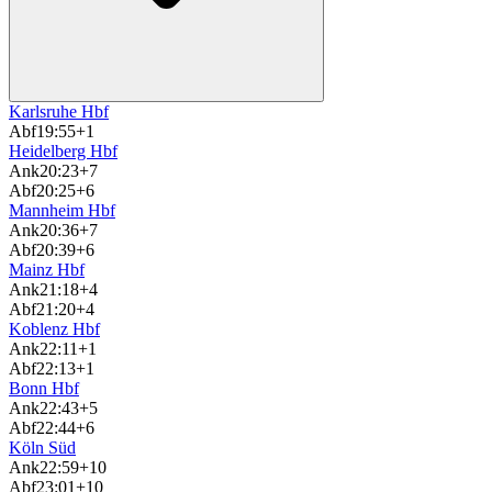
Karlsruhe Hbf
Abf
19:55
+1
Heidelberg Hbf
Ank
20:23
+7
Abf
20:25
+6
Mannheim Hbf
Ank
20:36
+7
Abf
20:39
+6
Mainz Hbf
Ank
21:18
+4
Abf
21:20
+4
Koblenz Hbf
Ank
22:11
+1
Abf
22:13
+1
Bonn Hbf
Ank
22:43
+5
Abf
22:44
+6
Köln Süd
Ank
22:59
+10
Abf
23:01
+10