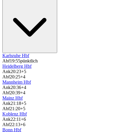
Karlsruhe Hbf
Abf
19:55
pünktlich
Heidelberg Hbf
Ank
20:23
+5
Abf
20:25
+4
Mannheim Hbf
Ank
20:36
+4
Abf
20:39
+4
Mainz Hbf
Ank
21:18
+5
Abf
21:20
+5
Koblenz Hbf
Ank
22:11
+6
Abf
22:13
+6
Bonn Hbf