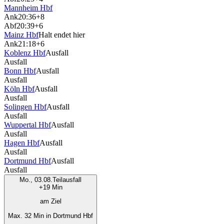
Mannheim Hbf
Ank
20:36
+8
Abf
20:39
+6
Mainz Hbf
Halt endet hier
Ank
21:18
+6
Koblenz Hbf
Ausfall
Ausfall
Bonn Hbf
Ausfall
Ausfall
Köln Hbf
Ausfall
Ausfall
Solingen Hbf
Ausfall
Ausfall
Wuppertal Hbf
Ausfall
Ausfall
Hagen Hbf
Ausfall
Ausfall
Dortmund Hbf
Ausfall
Ausfall
Mo., 03.08.
Teilausfall
+19 Min
am Ziel
Max. 32 Min in Dortmund Hbf