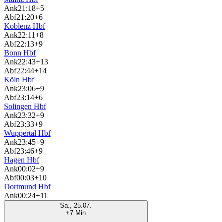
Ank
21:18
+5
Abf
21:20
+6
Koblenz Hbf
Ank
22:11
+8
Abf
22:13
+9
Bonn Hbf
Ank
22:43
+13
Abf
22:44
+14
Köln Hbf
Ank
23:06
+9
Abf
23:14
+6
Solingen Hbf
Ank
23:32
+9
Abf
23:33
+9
Wuppertal Hbf
Ank
23:45
+9
Abf
23:46
+9
Hagen Hbf
Ank
00:02
+9
Abf
00:03
+10
Dortmund Hbf
Ank
00:24
+11
Sa., 25.07.
+7 Min