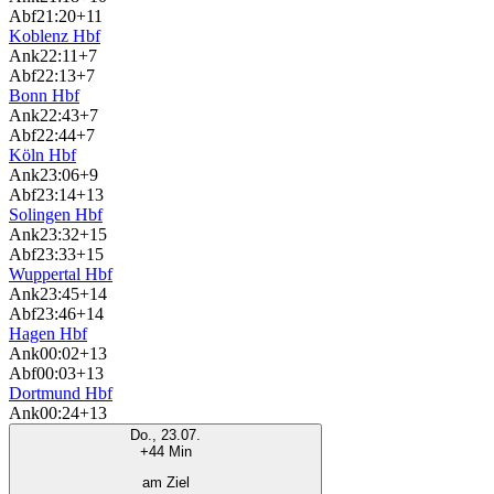
Abf
21:20
+11
Koblenz Hbf
Ank
22:11
+7
Abf
22:13
+7
Bonn Hbf
Ank
22:43
+7
Abf
22:44
+7
Köln Hbf
Ank
23:06
+9
Abf
23:14
+13
Solingen Hbf
Ank
23:32
+15
Abf
23:33
+15
Wuppertal Hbf
Ank
23:45
+14
Abf
23:46
+14
Hagen Hbf
Ank
00:02
+13
Abf
00:03
+13
Dortmund Hbf
Ank
00:24
+13
Do., 23.07.
+44 Min
am Ziel