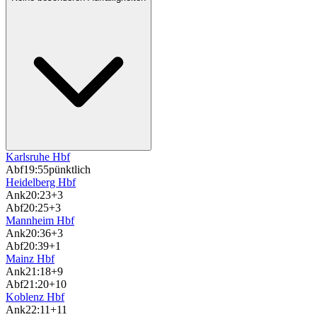
Karlsruhe Hbf
Abf
19:55
pünktlich
Heidelberg Hbf
Ank
20:23
+3
Abf
20:25
+3
Mannheim Hbf
Ank
20:36
+3
Abf
20:39
+1
Mainz Hbf
Ank
21:18
+9
Abf
21:20
+10
Koblenz Hbf
Ank
22:11
+11