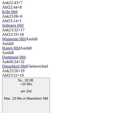
Ank
22:43
+7
Abf
22:44
+8
Köln Hbf
Ank
23:06
+6
Abf
23:14
+1
Solingen Hbf
Ank
23:32
+17
Abf
23:33
+18
Wuppertal Hbf
Ausfall
Ausfall
Hagen Hbf
Ausfall
Ausfall
Dortmund Hbf
Ank
00:24
+32
Düsseldorf Hbf
Gleiswechsel
Ank
23:50
+19
Abf
23:52
+19
So., 02.08.
+10 Min
am Ziel
Max. 23 Min in Mannheim Hbf