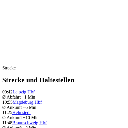
Strecke
Strecke und Haltestellen
09:42
Leipzig Hbf
Ø Abfahrt
+1 Min
10:55
Magdeburg Hbf
Ø Ankunft
+6 Min
11:25
Helmstedt
Ø Ankunft
+10 Min
11:48
Braunschweig Hbf
Ø Ankunft
+8 Min