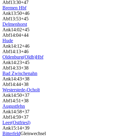
Abf
13:30
+47
Bremen Hbf
Ank
13:50
+46
Abf
13:53
+45
Delmenhorst
Ank
14:02
+45
Abf
14:04
+44
Hude
Ank
14:12
+46
Abf
14:13
+46
Oldenburg(Oldb)Hbf
Ank
14:23
+45
Abf
14:33
+38
Bad Zwischenahn
Ank
14:43
+38
Abf
14:44
+38
Westerstede-Ocholt
Ank
14:50
+37
Abf
14:51
+38
Augustfehn
Ank
14:58
+37
Abf
14:59
+37
Leer(Ostfriesl)
Ank
15:14
+39
Bitterfeld
Gleiswechsel