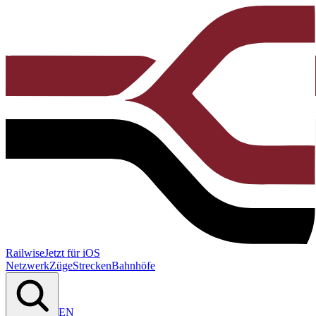
Railwise
Jetzt für iOS
Netzwerk
Züge
Strecken
Bahnhöfe
EN