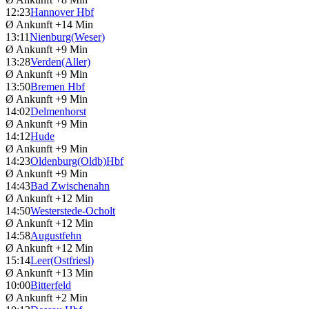
12:23
Hannover Hbf
Ø Ankunft
+14 Min
13:11
Nienburg(Weser)
Ø Ankunft
+9 Min
13:28
Verden(Aller)
Ø Ankunft
+9 Min
13:50
Bremen Hbf
Ø Ankunft
+9 Min
14:02
Delmenhorst
Ø Ankunft
+9 Min
14:12
Hude
Ø Ankunft
+9 Min
14:23
Oldenburg(Oldb)Hbf
Ø Ankunft
+9 Min
14:43
Bad Zwischenahn
Ø Ankunft
+12 Min
14:50
Westerstede-Ocholt
Ø Ankunft
+12 Min
14:58
Augustfehn
Ø Ankunft
+12 Min
15:14
Leer(Ostfriesl)
Ø Ankunft
+13 Min
10:00
Bitterfeld
Ø Ankunft
+2 Min