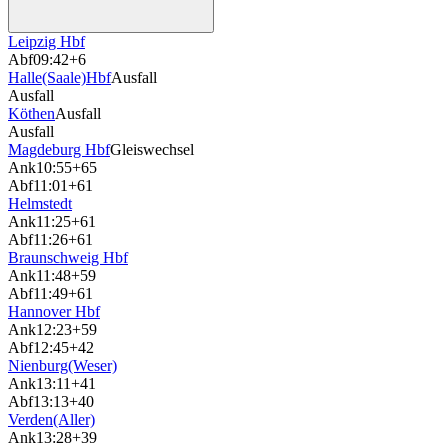
Leipzig Hbf
Abf
09:42
+6
Halle(Saale)Hbf
Ausfall
Ausfall
Köthen
Ausfall
Ausfall
Magdeburg Hbf
Gleiswechsel
Ank
10:55
+65
Abf
11:01
+61
Helmstedt
Ank
11:25
+61
Abf
11:26
+61
Braunschweig Hbf
Ank
11:48
+59
Abf
11:49
+61
Hannover Hbf
Ank
12:23
+59
Abf
12:45
+42
Nienburg(Weser)
Ank
13:11
+41
Abf
13:13
+40
Verden(Aller)
Ank
13:28
+39