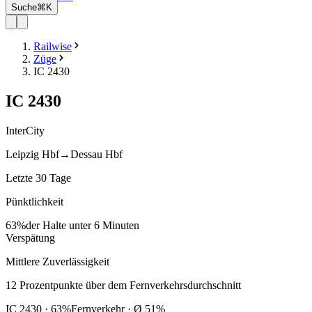
Suche
⌘K
Railwise
Züge
IC 2430
IC
2430
InterCity
Leipzig Hbf
→
Dessau Hbf
Letzte 30 Tage
Pünktlichkeit
63%
der Halte unter 6 Minuten
Verspätung
Mittlere Zuverlässigkeit
12
Prozentpunkte
über
dem Fernverkehrsdurchschnitt
IC
2430
·
63
%
Fernverkehr · Ø
51
%