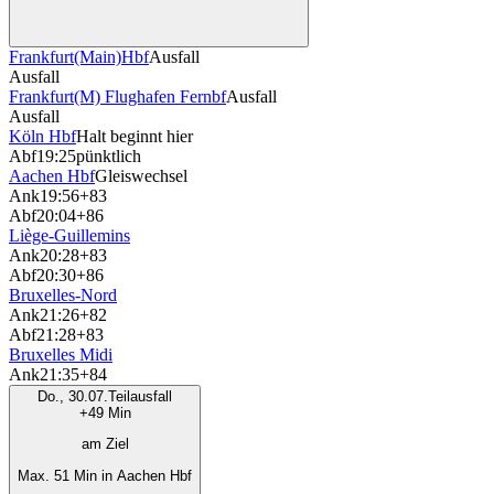
Frankfurt(Main)Hbf
Ausfall
Ausfall
Frankfurt(M) Flughafen Fernbf
Ausfall
Ausfall
Köln Hbf
Halt beginnt hier
Abf
19:25
pünktlich
Aachen Hbf
Gleiswechsel
Ank
19:56
+83
Abf
20:04
+86
Liège-Guillemins
Ank
20:28
+83
Abf
20:30
+86
Bruxelles-Nord
Ank
21:26
+82
Abf
21:28
+83
Bruxelles Midi
Ank
21:35
+84
Do., 30.07.
Teilausfall
+49 Min
am Ziel
Max. 51 Min in Aachen Hbf