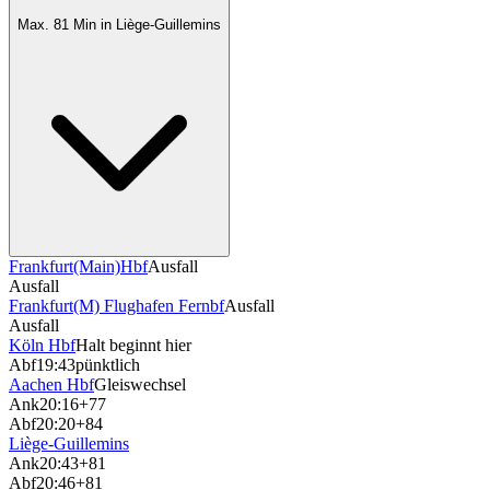
Max. 81 Min in Liège-Guillemins
Frankfurt(Main)Hbf
Ausfall
Ausfall
Frankfurt(M) Flughafen Fernbf
Ausfall
Ausfall
Köln Hbf
Halt beginnt hier
Abf
19:43
pünktlich
Aachen Hbf
Gleiswechsel
Ank
20:16
+77
Abf
20:20
+84
Liège-Guillemins
Ank
20:43
+81
Abf
20:46
+81