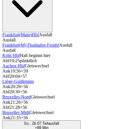
Frankfurt(Main)Hbf
Ausfall
Ausfall
Frankfurt(M) Flughafen Fernbf
Ausfall
Ausfall
Köln Hbf
Halt beginnt hier
Abf
19:25
pünktlich
Aachen Hbf
Gleiswechsel
Ank
19:56
+59
Abf
20:04
+57
Liège-Guillemins
Ank
20:28
+56
Abf
20:30
+56
Bruxelles-Nord
Gleiswechsel
Ank
21:26
+56
Abf
21:28
+56
Bruxelles Midi
Gleiswechsel
Ank
21:35
+56
So., 26.07.
Teilausfall
+89 Min