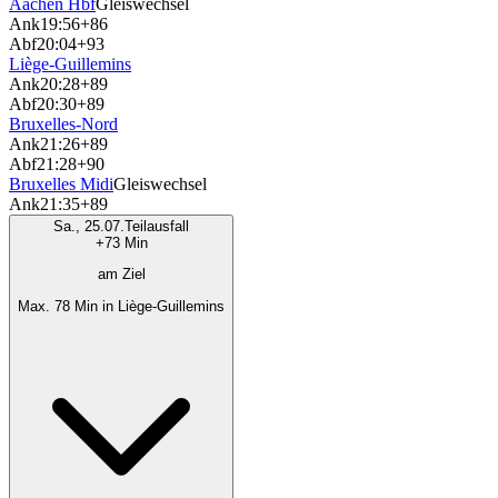
Aachen Hbf
Gleiswechsel
Ank
19:56
+86
Abf
20:04
+93
Liège-Guillemins
Ank
20:28
+89
Abf
20:30
+89
Bruxelles-Nord
Ank
21:26
+89
Abf
21:28
+90
Bruxelles Midi
Gleiswechsel
Ank
21:35
+89
Sa., 25.07.
Teilausfall
+73 Min
am Ziel
Max. 78 Min in Liège-Guillemins