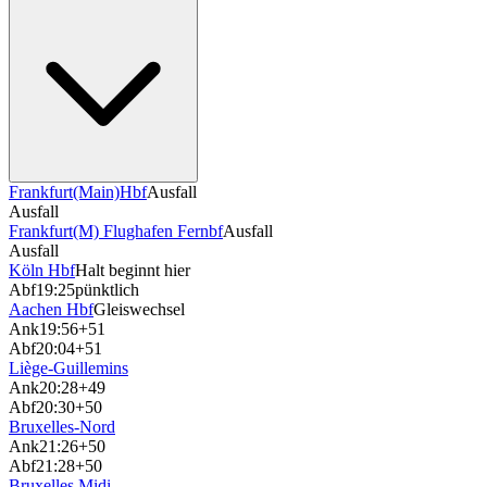
Frankfurt(Main)Hbf
Ausfall
Ausfall
Frankfurt(M) Flughafen Fernbf
Ausfall
Ausfall
Köln Hbf
Halt beginnt hier
Abf
19:25
pünktlich
Aachen Hbf
Gleiswechsel
Ank
19:56
+51
Abf
20:04
+51
Liège-Guillemins
Ank
20:28
+49
Abf
20:30
+50
Bruxelles-Nord
Ank
21:26
+50
Abf
21:28
+50
Bruxelles Midi