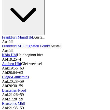
Frankfurt(Main)Hbf
Ausfall
Ausfall
Frankfurt(M) Flughafen Fernbf
Ausfall
Ausfall
Köln Hbf
Halt beginnt hier
Abf
19:25
+4
Aachen Hbf
Gleiswechsel
Ank
19:56
+63
Abf
20:04
+63
Liège-Guillemins
Ank
20:28
+59
Abf
20:30
+59
Bruxelles-Nord
Ank
21:26
+59
Abf
21:28
+59
Bruxelles Midi
Ank
21:35
+59