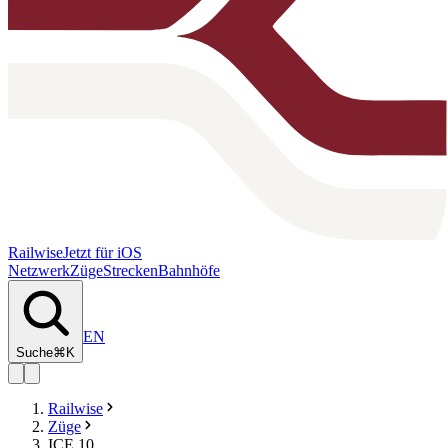
Railwise
Jetzt für iOS
Netzwerk
Züge
Strecken
Bahnhöfe
EN
Suche
⌘K
Railwise
Züge
ICE 10