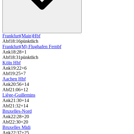
Frankfurt(Main)Hbf
Abf
18:16
pünktlich
Frankfurt(M) Flughafen Fernbf
Ank
18:28
+1
Abf
18:31
pünktlich
Köln Hbf
Ank
19:22
+6
Abf
19:25
+7
Aachen Hbf
Ank
20:56
+14
Abf
21:06
+12
Liège-Guillemins
Ank
21:30
+14
Abf
21:32
+14
Bruxelles-Nord
Ank
22:28
+20
Abf
22:30
+20
Bruxelles Midi
Ank
22:37
+25