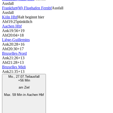
Ausfall
Frankfurt(M) Flughafen Fernbf
Ausfall
Ausfall
Köln Hbf
Halt beginnt hier
Abf
19:25
pünktlich
Aachen Hbf
Ank
19:56
+19
Abf
20:04
+18
Liège-Guillemins
Ank
20:28
+16
Abf
20:30
+17
Bruxelles-Nord
Ank
21:26
+13
Abf
21:28
+13
Bruxelles Midi
Ank
21:35
+13
Mo., 27.07.
Teilausfall
+56 Min
am Ziel
Max. 59 Min in Aachen Hbf