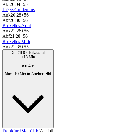
Abf
20:04
+55
Liège-Guillemins
Ank
20:28
+56
Abf
20:30
+56
Bruxelles-Nord
Ank
21:26
+56
Abf
21:28
+56
Bruxelles Midi
Ank
21:35
+55
Di., 28.07.
Teilausfall
+13 Min
am Ziel
Max. 19 Min in Aachen Hbf
Frankfurt(Main)Hbf
Ausfall