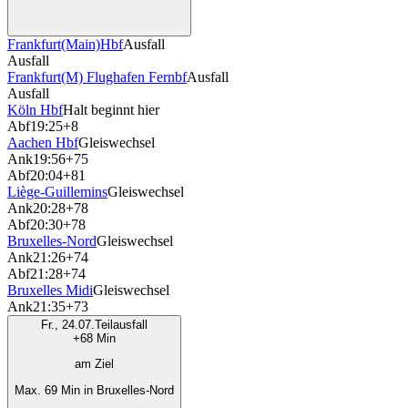
Frankfurt(Main)Hbf
Ausfall
Ausfall
Frankfurt(M) Flughafen Fernbf
Ausfall
Ausfall
Köln Hbf
Halt beginnt hier
Abf
19:25
+8
Aachen Hbf
Gleiswechsel
Ank
19:56
+75
Abf
20:04
+81
Liège-Guillemins
Gleiswechsel
Ank
20:28
+78
Abf
20:30
+78
Bruxelles-Nord
Gleiswechsel
Ank
21:26
+74
Abf
21:28
+74
Bruxelles Midi
Gleiswechsel
Ank
21:35
+73
Fr., 24.07.
Teilausfall
+68 Min
am Ziel
Max. 69 Min in Bruxelles-Nord