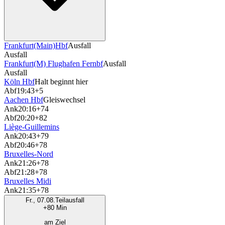
Frankfurt(Main)Hbf
Ausfall
Ausfall
Frankfurt(M) Flughafen Fernbf
Ausfall
Ausfall
Köln Hbf
Halt beginnt hier
Abf
19:43
+5
Aachen Hbf
Gleiswechsel
Ank
20:16
+74
Abf
20:20
+82
Liège-Guillemins
Ank
20:43
+79
Abf
20:46
+78
Bruxelles-Nord
Ank
21:26
+78
Abf
21:28
+78
Bruxelles Midi
Ank
21:35
+78
Fr., 07.08.
Teilausfall
+80 Min
am Ziel