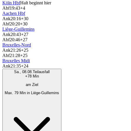
Köln Hbf
Halt beginnt hier
Abf
19:43
+4
Aachen Hbf
Ank
20:16
+30
Abf
20:20
+30
Liège-Guillemins
Ank
20:43
+27
Abf
20:46
+27
Bruxelles-Nord
Ank
21:26
+25
Abf
21:28
+25
Bruxelles Midi
Ank
21:35
+24
Sa., 08.08.
Teilausfall
+78 Min
am Ziel
Max. 79 Min in Liège-Guillemins