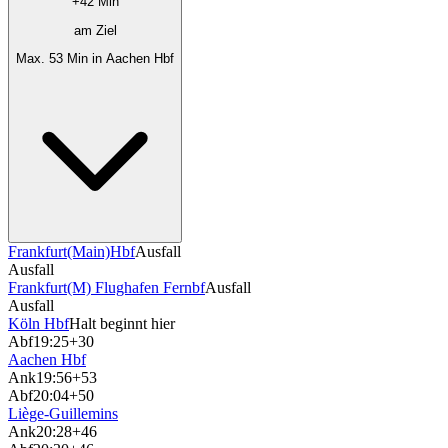
+42 Min
am Ziel
Max. 53 Min in Aachen Hbf
Frankfurt(Main)Hbf
Ausfall
Ausfall
Frankfurt(M) Flughafen Fernbf
Ausfall
Ausfall
Köln Hbf
Halt beginnt hier
Abf
19:25
+30
Aachen Hbf
Ank
19:56
+53
Abf
20:04
+50
Liège-Guillemins
Ank
20:28
+46