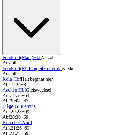
Frankfurt(Main)Hbf
Ausfall
Ausfall
Frankfurt(M) Flughafen Fernbf
Ausfall
Ausfall
Köln Hbf
Halt beginnt hier
Abf
19:25
+8
Aachen Hbf
Gleiswechsel
Ank
19:56
+63
Abf
20:04
+67
Liège-Guillemins
Ank
20:28
+69
Abf
20:30
+69
Bruxelles-Nord
Ank
21:26
+69
Abf
21:28
+69