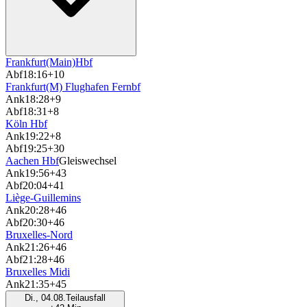
Frankfurt(Main)Hbf
Abf
18:16
+10
Frankfurt(M) Flughafen Fernbf
Ank
18:28
+9
Abf
18:31
+8
Köln Hbf
Ank
19:22
+8
Abf
19:25
+30
Aachen Hbf
Gleiswechsel
Ank
19:56
+43
Abf
20:04
+41
Liège-Guillemins
Ank
20:28
+46
Abf
20:30
+46
Bruxelles-Nord
Ank
21:26
+46
Abf
21:28
+46
Bruxelles Midi
Ank
21:35
+45
Di., 04.08.
Teilausfall