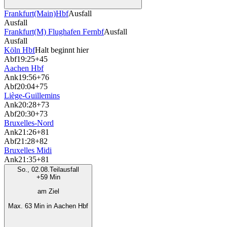
Frankfurt(Main)Hbf
Ausfall
Ausfall
Frankfurt(M) Flughafen Fernbf
Ausfall
Ausfall
Köln Hbf
Halt beginnt hier
Abf
19:25
+45
Aachen Hbf
Ank
19:56
+76
Abf
20:04
+75
Liège-Guillemins
Ank
20:28
+73
Abf
20:30
+73
Bruxelles-Nord
Ank
21:26
+81
Abf
21:28
+82
Bruxelles Midi
Ank
21:35
+81
So., 02.08.
Teilausfall
+59 Min
am Ziel
Max. 63 Min in Aachen Hbf