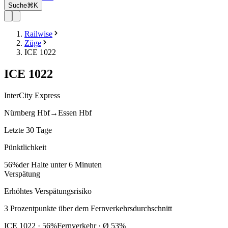
Suche
⌘K
Railwise
Züge
ICE 1022
ICE
1022
InterCity Express
Nürnberg Hbf
→
Essen Hbf
Letzte 30 Tage
Pünktlichkeit
56%
der Halte unter 6 Minuten
Verspätung
Erhöhtes Verspätungsrisiko
3
Prozentpunkte
über
dem Fernverkehrsdurchschnitt
ICE
1022
·
56
%
Fernverkehr · Ø
53
%