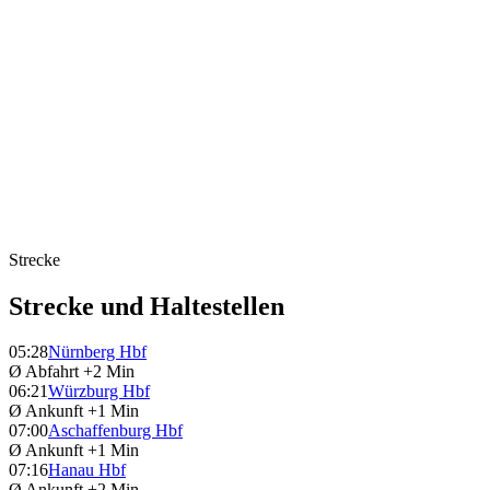
Strecke
Strecke und Haltestellen
05:28
Nürnberg Hbf
Ø Abfahrt
+2 Min
06:21
Würzburg Hbf
Ø Ankunft
+1 Min
07:00
Aschaffenburg Hbf
Ø Ankunft
+1 Min
07:16
Hanau Hbf
Ø Ankunft
+2 Min