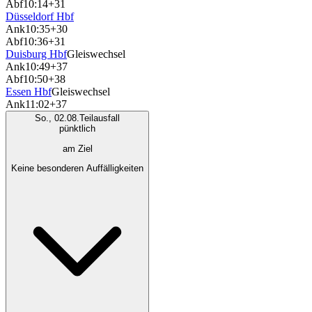
Abf
10:14
+31
Düsseldorf Hbf
Ank
10:35
+30
Abf
10:36
+31
Duisburg Hbf
Gleiswechsel
Ank
10:49
+37
Abf
10:50
+38
Essen Hbf
Gleiswechsel
Ank
11:02
+37
So., 02.08.
Teilausfall
pünktlich
am Ziel
Keine besonderen Auffälligkeiten