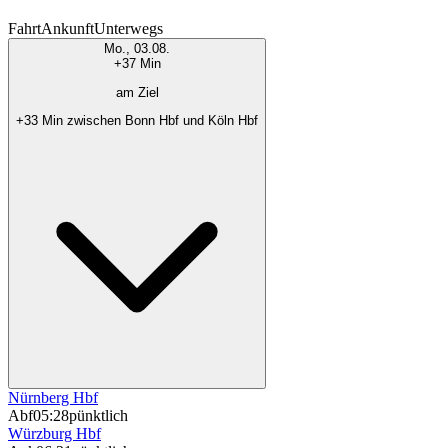
Fahrt
Ankunft
Unterwegs
Mo., 03.08.
+37 Min
am Ziel
+33 Min zwischen Bonn Hbf und Köln Hbf
Nürnberg Hbf
Abf
05:28
pünktlich
Würzburg Hbf