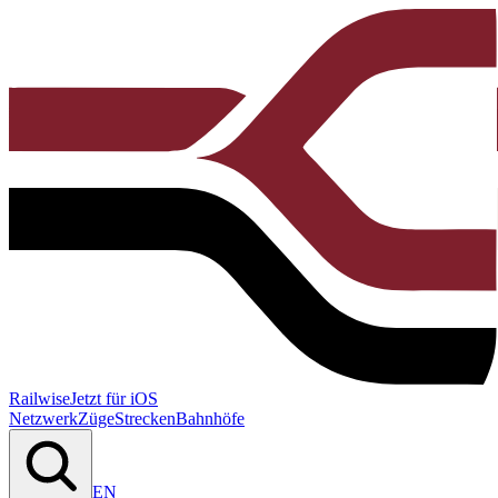
Railwise
Jetzt für iOS
Netzwerk
Züge
Strecken
Bahnhöfe
EN