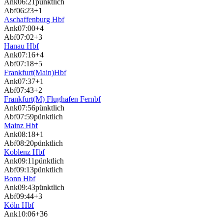
Ank
06:21
pünktlich
Abf
06:23
+1
Aschaffenburg Hbf
Ank
07:00
+4
Abf
07:02
+3
Hanau Hbf
Ank
07:16
+4
Abf
07:18
+5
Frankfurt(Main)Hbf
Ank
07:37
+1
Abf
07:43
+2
Frankfurt(M) Flughafen Fernbf
Ank
07:56
pünktlich
Abf
07:59
pünktlich
Mainz Hbf
Ank
08:18
+1
Abf
08:20
pünktlich
Koblenz Hbf
Ank
09:11
pünktlich
Abf
09:13
pünktlich
Bonn Hbf
Ank
09:43
pünktlich
Abf
09:44
+3
Köln Hbf
Ank
10:06
+36