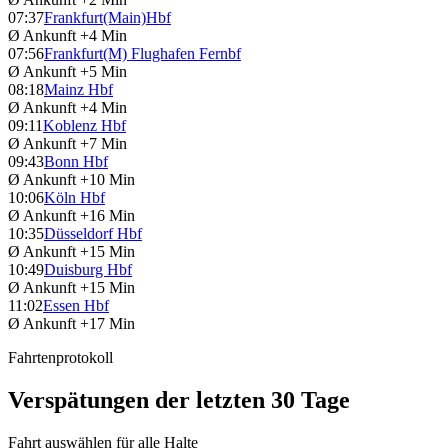
07:37
Frankfurt(Main)Hbf
Ø Ankunft
+4 Min
07:56
Frankfurt(M) Flughafen Fernbf
Ø Ankunft
+5 Min
08:18
Mainz Hbf
Ø Ankunft
+4 Min
09:11
Koblenz Hbf
Ø Ankunft
+7 Min
09:43
Bonn Hbf
Ø Ankunft
+10 Min
10:06
Köln Hbf
Ø Ankunft
+16 Min
10:35
Düsseldorf Hbf
Ø Ankunft
+15 Min
10:49
Duisburg Hbf
Ø Ankunft
+15 Min
11:02
Essen Hbf
Ø Ankunft
+17 Min
Fahrtenprotokoll
Verspätungen der letzten 30 Tage
Fahrt auswählen für alle Halte