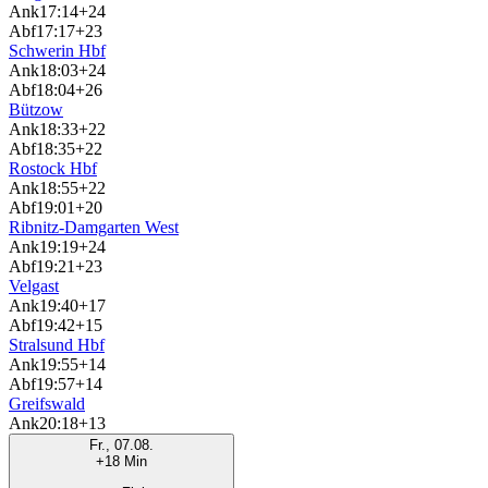
Ank
17:14
+24
Abf
17:17
+23
Schwerin Hbf
Ank
18:03
+24
Abf
18:04
+26
Bützow
Ank
18:33
+22
Abf
18:35
+22
Rostock Hbf
Ank
18:55
+22
Abf
19:01
+20
Ribnitz-Damgarten West
Ank
19:19
+24
Abf
19:21
+23
Velgast
Ank
19:40
+17
Abf
19:42
+15
Stralsund Hbf
Ank
19:55
+14
Abf
19:57
+14
Greifswald
Ank
20:18
+13
Fr., 07.08.
+18 Min