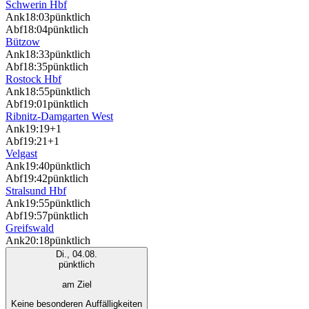
Schwerin Hbf
Ank
18:03
pünktlich
Abf
18:04
pünktlich
Bützow
Ank
18:33
pünktlich
Abf
18:35
pünktlich
Rostock Hbf
Ank
18:55
pünktlich
Abf
19:01
pünktlich
Ribnitz-Damgarten West
Ank
19:19
+1
Abf
19:21
+1
Velgast
Ank
19:40
pünktlich
Abf
19:42
pünktlich
Stralsund Hbf
Ank
19:55
pünktlich
Abf
19:57
pünktlich
Greifswald
Ank
20:18
pünktlich
Di., 04.08.
pünktlich
am Ziel
Keine besonderen Auffälligkeiten