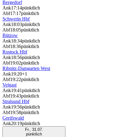
Bergedorf
Ank
17:14
pünktlich
Abf
17:17
pünktlich
Schwerin Hbf
Ank
18:03
pünktlich
Abf
18:05
pünktlich
Bützow
Ank
18:34
pünktlich
Abf
18:36
pünktlich
Rostock Hbf
Ank
18:56
pünktlich
Abf
19:02
pünktlich
Ribnitz-Damgarten West
Ank
19:20
+1
Abf
19:22
pünktlich
Velgast
Ank
19:41
pünktlich
Abf
19:43
pünktlich
Stralsund Hbf
Ank
19:56
pünktlich
Abf
19:58
pünktlich
Greifswald
Ank
20:19
pünktlich
Fr., 31.07.
pünktlich