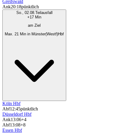
Greifswald
Ank
20:18
pünktlich
So., 02.08.
Teilausfall
+17 Min
am Ziel
Max. 21 Min in Münster(Westf)Hbf
Köln Hbf
Abf
12:45
pünktlich
Düsseldorf Hbf
Ank
13:06
+4
Abf
13:08
+8
Essen Hbf