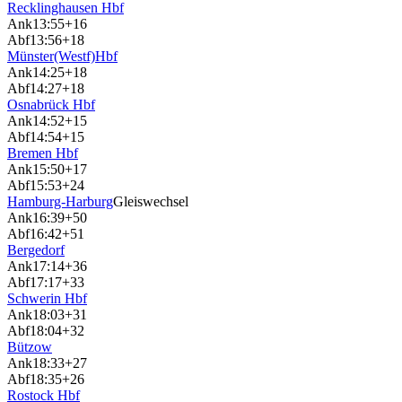
Recklinghausen Hbf
Ank
13:55
+16
Abf
13:56
+18
Münster(Westf)Hbf
Ank
14:25
+18
Abf
14:27
+18
Osnabrück Hbf
Ank
14:52
+15
Abf
14:54
+15
Bremen Hbf
Ank
15:50
+17
Abf
15:53
+24
Hamburg-Harburg
Gleiswechsel
Ank
16:39
+50
Abf
16:42
+51
Bergedorf
Ank
17:14
+36
Abf
17:17
+33
Schwerin Hbf
Ank
18:03
+31
Abf
18:04
+32
Bützow
Ank
18:33
+27
Abf
18:35
+26
Rostock Hbf