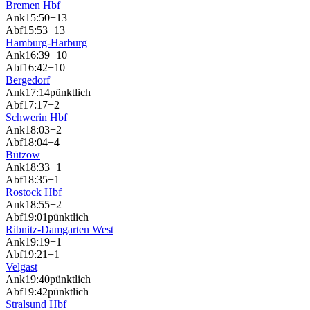
Bremen Hbf
Ank
15:50
+13
Abf
15:53
+13
Hamburg-Harburg
Ank
16:39
+10
Abf
16:42
+10
Bergedorf
Ank
17:14
pünktlich
Abf
17:17
+2
Schwerin Hbf
Ank
18:03
+2
Abf
18:04
+4
Bützow
Ank
18:33
+1
Abf
18:35
+1
Rostock Hbf
Ank
18:55
+2
Abf
19:01
pünktlich
Ribnitz-Damgarten West
Ank
19:19
+1
Abf
19:21
+1
Velgast
Ank
19:40
pünktlich
Abf
19:42
pünktlich
Stralsund Hbf