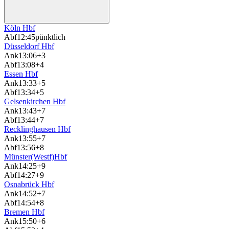
Köln Hbf
Abf
12:45
pünktlich
Düsseldorf Hbf
Ank
13:06
+3
Abf
13:08
+4
Essen Hbf
Ank
13:33
+5
Abf
13:34
+5
Gelsenkirchen Hbf
Ank
13:43
+7
Abf
13:44
+7
Recklinghausen Hbf
Ank
13:55
+7
Abf
13:56
+8
Münster(Westf)Hbf
Ank
14:25
+9
Abf
14:27
+9
Osnabrück Hbf
Ank
14:52
+7
Abf
14:54
+8
Bremen Hbf
Ank
15:50
+6