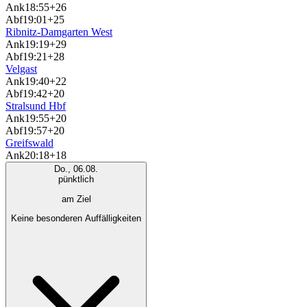
Ank
18:55
+26
Abf
19:01
+25
Ribnitz-Damgarten West
Ank
19:19
+29
Abf
19:21
+28
Velgast
Ank
19:40
+22
Abf
19:42
+20
Stralsund Hbf
Ank
19:55
+20
Abf
19:57
+20
Greifswald
Ank
20:18
+18
Do., 06.08.
pünktlich
am Ziel
Keine besonderen Auffälligkeiten