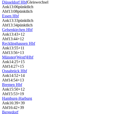
Düsseldorf Hbf
Gleiswechsel
Ank
13:06
pünktlich
Abf
13:08
pünktlich
Essen Hbf
Ank
13:33
pünktlich
Abf
13:34
pünktlich
Gelsenkirchen Hbf
Ank
13:43
+12
Abf
13:44
+12
Recklinghausen Hbf
Ank
13:55
+11
Abf
13:56
+13
Münster(Westf)Hbf
Ank
14:25
+15
Abf
14:27
+15
Osnabrück Hbf
Ank
14:52
+14
Abf
14:54
+13
Bremen Hbf
Ank
15:50
+12
Abf
15:53
+19
Hamburg-Harburg
Ank
16:39
+39
Abf
16:42
+39
Bergedorf