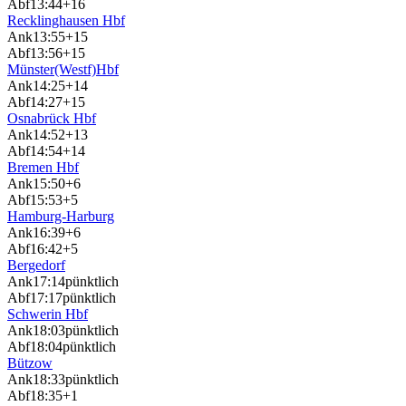
Abf
13:44
+16
Recklinghausen Hbf
Ank
13:55
+15
Abf
13:56
+15
Münster(Westf)Hbf
Ank
14:25
+14
Abf
14:27
+15
Osnabrück Hbf
Ank
14:52
+13
Abf
14:54
+14
Bremen Hbf
Ank
15:50
+6
Abf
15:53
+5
Hamburg-Harburg
Ank
16:39
+6
Abf
16:42
+5
Bergedorf
Ank
17:14
pünktlich
Abf
17:17
pünktlich
Schwerin Hbf
Ank
18:03
pünktlich
Abf
18:04
pünktlich
Bützow
Ank
18:33
pünktlich
Abf
18:35
+1