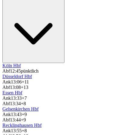
Köln Hbf
Abf
12:45
pünktlich
Düsseldorf Hbf
Ank
13:06
+11
Abf
13:08
+13
Essen Hbf
Ank
13:33
+7
Abf
13:34
+8
Gelsenkirchen Hbf
Ank
13:43
+9
Abf
13:44
+9
Recklinghausen Hbf
Ank
13:55
+8