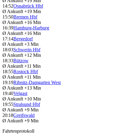
Ø Ankunft
+19 Min
14:52
Osnabrück Hbf
Ø Ankunft
+19 Min
15:50
Bremen Hbf
Ø Ankunft
+16 Min
16:39
Hamburg-Harburg
Ø Ankunft
+16 Min
17:14
Bergedorf
Ø Ankunft
+3 Min
18:03
Schwerin Hbf
Ø Ankunft
+12 Min
18:33
Bützow
Ø Ankunft
+11 Min
18:55
Rostock Hbf
Ø Ankunft
+11 Min
19:19
Ribnitz-Damgarten West
Ø Ankunft
+13 Min
19:40
Velgast
Ø Ankunft
+10 Min
19:55
Stralsund Hbf
Ø Ankunft
+9 Min
20:18
Greifswald
Ø Ankunft
+9 Min
Fahrtenprotokoll