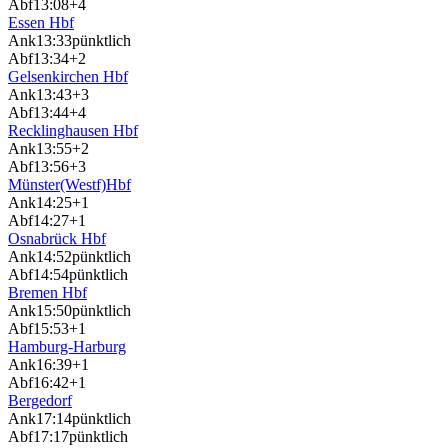
Abf
13:08
+4
Essen Hbf
Ank
13:33
pünktlich
Abf
13:34
+2
Gelsenkirchen Hbf
Ank
13:43
+3
Abf
13:44
+4
Recklinghausen Hbf
Ank
13:55
+2
Abf
13:56
+3
Münster(Westf)Hbf
Ank
14:25
+1
Abf
14:27
+1
Osnabrück Hbf
Ank
14:52
pünktlich
Abf
14:54
pünktlich
Bremen Hbf
Ank
15:50
pünktlich
Abf
15:53
+1
Hamburg-Harburg
Ank
16:39
+1
Abf
16:42
+1
Bergedorf
Ank
17:14
pünktlich
Abf
17:17
pünktlich