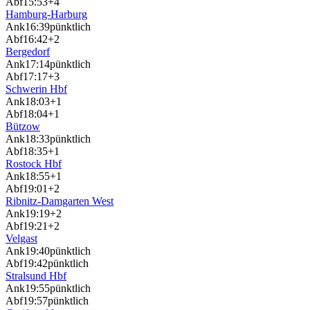
Abf
15:53
+4
Hamburg-Harburg
Ank
16:39
pünktlich
Abf
16:42
+2
Bergedorf
Ank
17:14
pünktlich
Abf
17:17
+3
Schwerin Hbf
Ank
18:03
+1
Abf
18:04
+1
Bützow
Ank
18:33
pünktlich
Abf
18:35
+1
Rostock Hbf
Ank
18:55
+1
Abf
19:01
+2
Ribnitz-Damgarten West
Ank
19:19
+2
Abf
19:21
+2
Velgast
Ank
19:40
pünktlich
Abf
19:42
pünktlich
Stralsund Hbf
Ank
19:55
pünktlich
Abf
19:57
pünktlich