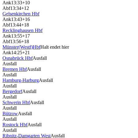
Ank
13:33
+10
Abf
13:34
+12
Gelsenkirchen Hbf
Ank
13:43
+16
Abf
13:44
+18
Recklinghausen Hbf
Ank
13:55
+17
Abf
13:56
+18
Münster(Westf)Hbf
Halt endet hier
Ank
14:25
+21
Osnabrück Hbf
Ausfall
Ausfall
Bremen Hbf
Ausfall
Ausfall
Hamburg-Harburg
Ausfall
Ausfall
Bergedorf
Ausfall
Ausfall
Schwerin Hbf
Ausfall
Ausfall
Bützow
Ausfall
Ausfall
Rostock Hbf
Ausfall
Ausfall
Ribnitz-Damgarten West
Ausfall