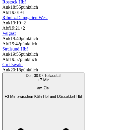
Rostock Hbf
Ank
18:55
pünktlich
Abf
19:01
+1
Ribnitz-Damgarten West
Ank
19:19
+2
Abf
19:21
+2
Velgast
Ank
19:40
pünktlich
Abf
19:42
pünktlich
Stralsund Hbf
Ank
19:55
pünktlich
Abf
19:57
pünktlich
Greifswald
Ank
20:18
pünktlich
Do., 30.07.
Teilausfall
+7 Min
am Ziel
+3 Min zwischen Köln Hbf und Düsseldorf Hbf