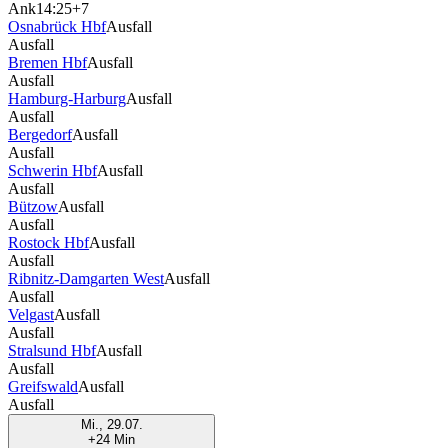
Ank
14:25
+7
Osnabrück Hbf
Ausfall
Ausfall
Bremen Hbf
Ausfall
Ausfall
Hamburg-Harburg
Ausfall
Ausfall
Bergedorf
Ausfall
Ausfall
Schwerin Hbf
Ausfall
Ausfall
Bützow
Ausfall
Ausfall
Rostock Hbf
Ausfall
Ausfall
Ribnitz-Damgarten West
Ausfall
Ausfall
Velgast
Ausfall
Ausfall
Stralsund Hbf
Ausfall
Ausfall
Greifswald
Ausfall
Ausfall
Mi., 29.07.
+24 Min