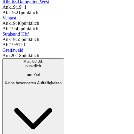
Ribnitz-Damgarten West
Ank
19:19
+1
Abf
19:21
pünktlich
Velgast
Ank
19:40
pünktlich
Abf
19:42
pünktlich
Stralsund Hbf
Ank
19:55
pünktlich
Abf
19:57
+1
Greifswald
Ank
20:18
pünktlich
Mo., 03.08.
pünktlich
am Ziel
Keine besonderen Auffälligkeiten