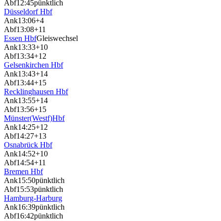
Abf
12:45
pünktlich
Düsseldorf Hbf
Ank
13:06
+4
Abf
13:08
+11
Essen Hbf
Gleiswechsel
Ank
13:33
+10
Abf
13:34
+12
Gelsenkirchen Hbf
Ank
13:43
+14
Abf
13:44
+15
Recklinghausen Hbf
Ank
13:55
+14
Abf
13:56
+15
Münster(Westf)Hbf
Ank
14:25
+12
Abf
14:27
+13
Osnabrück Hbf
Ank
14:52
+10
Abf
14:54
+11
Bremen Hbf
Ank
15:50
pünktlich
Abf
15:53
pünktlich
Hamburg-Harburg
Ank
16:39
pünktlich
Abf
16:42
pünktlich