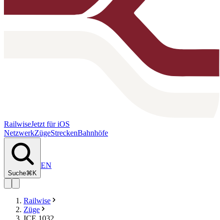
Railwise
Jetzt für iOS
Netzwerk
Züge
Strecken
Bahnhöfe
EN
Suche
⌘K
Railwise
Züge
ICE 1032