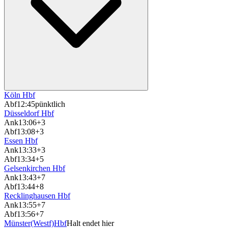
Köln Hbf
Abf
12:45
pünktlich
Düsseldorf Hbf
Ank
13:06
+3
Abf
13:08
+3
Essen Hbf
Ank
13:33
+3
Abf
13:34
+5
Gelsenkirchen Hbf
Ank
13:43
+7
Abf
13:44
+8
Recklinghausen Hbf
Ank
13:55
+7
Abf
13:56
+7
Münster(Westf)Hbf
Halt endet hier