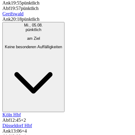
Ank
19:55
pünktlich
Abf
19:57
pünktlich
Greifswald
Ank
20:18
pünktlich
Mi., 05.08.
pünktlich
am Ziel
Keine besonderen Auffälligkeiten
Köln Hbf
Abf
12:45
+2
Düsseldorf Hbf
Ank
13:06
+4