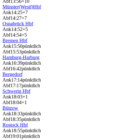
Abf
13:56
+10
Münster(Westf)Hbf
Ank
14:25
+7
Abf
14:27
+7
Osnabrück Hbf
Ank
14:52
+5
Abf
14:54
+5
Bremen Hbf
Ank
15:50
pünktlich
Abf
15:53
pünktlich
Hamburg-Harburg
Ank
16:39
pünktlich
Abf
16:42
pünktlich
Bergedorf
Ank
17:14
pünktlich
Abf
17:17
pünktlich
Schwerin Hbf
Ank
18:03
+1
Abf
18:04
+1
Bützow
Ank
18:33
pünktlich
Abf
18:35
pünktlich
Rostock Hbf
Ank
18:55
pünktlich
Abf
19:01
pünktlich