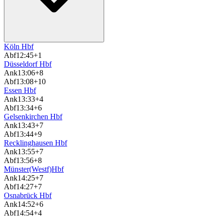
Köln Hbf
Abf
12:45
+1
Düsseldorf Hbf
Ank
13:06
+8
Abf
13:08
+10
Essen Hbf
Ank
13:33
+4
Abf
13:34
+6
Gelsenkirchen Hbf
Ank
13:43
+7
Abf
13:44
+9
Recklinghausen Hbf
Ank
13:55
+7
Abf
13:56
+8
Münster(Westf)Hbf
Ank
14:25
+7
Abf
14:27
+7
Osnabrück Hbf
Ank
14:52
+6
Abf
14:54
+4