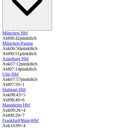
München Hbf
Abf
06:42
pünktlich
München-Pasing
Ank
06:50
pünktlich
Abf
06:51
pünktlich
Augsburg Hbf
Ank
07:12
pünktlich
Abf
07:14
pünktlich
Ulm Hbf
Ank
07:57
pünktlich
Abf
07:59
+1
Stuttgart Hbf
Ank
08:43
+5
Abf
08:49
+6
Mannheim Hbf
Ank
09:26
+4
Abf
09:29
+7
Frankfurt(Main)Hbf
Ank
10:09
+4