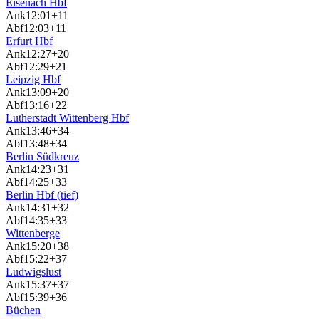
Eisenach Hbf
Ank
12:01
+11
Abf
12:03
+11
Erfurt Hbf
Ank
12:27
+20
Abf
12:29
+21
Leipzig Hbf
Ank
13:09
+20
Abf
13:16
+22
Lutherstadt Wittenberg Hbf
Ank
13:46
+34
Abf
13:48
+34
Berlin Südkreuz
Ank
14:23
+31
Abf
14:25
+33
Berlin Hbf (tief)
Ank
14:31
+32
Abf
14:35
+33
Wittenberge
Ank
15:20
+38
Abf
15:22
+37
Ludwigslust
Ank
15:37
+37
Abf
15:39
+36
Büchen