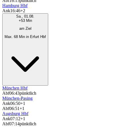
Abf
16:15
pünktlich
Hamburg Hbf
Ank
16:46
+2
Sa., 01.08.
+53 Min
am Ziel
Max. 68 Min in Erfurt Hbf
München Hbf
Abf
06:43
pünktlich
München-Pasing
Ank
06:50
+1
Abf
06:51
+1
Augsburg Hbf
Ank
07:12
+1
Abf
07:14
pünktlich