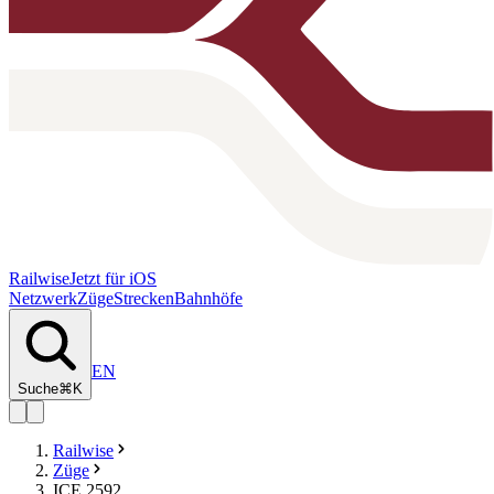
Railwise
Jetzt für iOS
Netzwerk
Züge
Strecken
Bahnhöfe
EN
Suche
⌘K
Railwise
Züge
ICE 2592