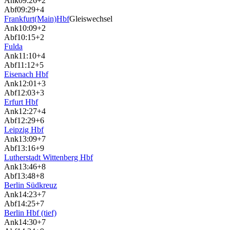
Ank
09:26
+2
Abf
09:29
+4
Frankfurt(Main)Hbf
Gleiswechsel
Ank
10:09
+2
Abf
10:15
+2
Fulda
Ank
11:10
+4
Abf
11:12
+5
Eisenach Hbf
Ank
12:01
+3
Abf
12:03
+3
Erfurt Hbf
Ank
12:27
+4
Abf
12:29
+6
Leipzig Hbf
Ank
13:09
+7
Abf
13:16
+9
Lutherstadt Wittenberg Hbf
Ank
13:46
+8
Abf
13:48
+8
Berlin Südkreuz
Ank
14:23
+7
Abf
14:25
+7
Berlin Hbf (tief)
Ank
14:30
+7