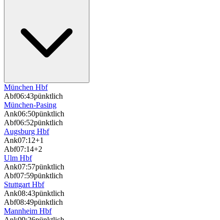
München Hbf
Abf
06:43
pünktlich
München-Pasing
Ank
06:50
pünktlich
Abf
06:52
pünktlich
Augsburg Hbf
Ank
07:12
+1
Abf
07:14
+2
Ulm Hbf
Ank
07:57
pünktlich
Abf
07:59
pünktlich
Stuttgart Hbf
Ank
08:43
pünktlich
Abf
08:49
pünktlich
Mannheim Hbf
Ank
09:26
pünktlich