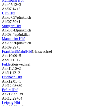
Augsburg Hbf
Ank
07:12
+3
Abf
07:14
+3
Ulm Hbf
Ank
07:57
pünktlich
Abf
07:59
+1
Stuttgart Hbf
Ank
08:43
pünktlich
Abf
08:49
pünktlich
Mannheim Hbf
Ank
09:26
pünktlich
Abf
09:29
+3
Frankfurt(Main)Hbf
Gleiswechsel
Ank
10:09
+5
Abf
10:15
+7
Fulda
Gleiswechsel
Ank
11:10
+2
Abf
11:12
+2
Eisenach Hbf
Ank
12:01
+1
Abf
12:03
+30
Erfurt Hbf
Ank
12:27
+39
Abf
12:29
+64
Leipzig Hbf