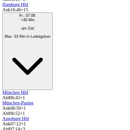
Hamburg Hbf
Ank
16:46
+15
Fr., 07.08.
+40 Min
am Ziel
Max. 53 Min in Ludwigslust
München Hbf
Abf
06:43
+1
München-Pasing
Ank
06:50
+1
Abf
06:52
+1
Augsburg Hbf
Ank
07:12
+1
Abf
07:14
+3