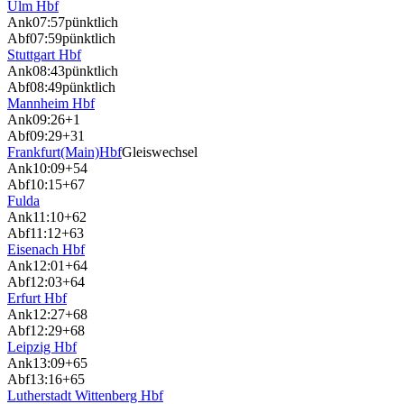
Ulm Hbf
Ank
07:57
pünktlich
Abf
07:59
pünktlich
Stuttgart Hbf
Ank
08:43
pünktlich
Abf
08:49
pünktlich
Mannheim Hbf
Ank
09:26
+1
Abf
09:29
+31
Frankfurt(Main)Hbf
Gleiswechsel
Ank
10:09
+54
Abf
10:15
+67
Fulda
Ank
11:10
+62
Abf
11:12
+63
Eisenach Hbf
Ank
12:01
+64
Abf
12:03
+64
Erfurt Hbf
Ank
12:27
+68
Abf
12:29
+68
Leipzig Hbf
Ank
13:09
+65
Abf
13:16
+65
Lutherstadt Wittenberg Hbf