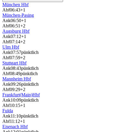
München Hbf
Abf
06:43
+1
München-Pasing
Ank
06:50
+1
Abf
06:51
+2
Augsburg Hbf
Ank
07:12
+1
Abf
07:14
+2
Ulm Hbf
Ank
07:57
pünktlich
Abf
07:59
+2
Stuttgart Hbf
Ank
08:43
pünktlich
Abf
08:49
pünktlich
Mannheim Hbf
Ank
09:26
pünktlich
Abf
09:29
+2
Frankfurt(Main)Hbf
Ank
10:09
pünktlich
Abf
10:15
+1
Fulda
Ank
11:10
pünktlich
Abf
11:12
+1
Eisenach Hbf
Ank
12:01
pünktlich