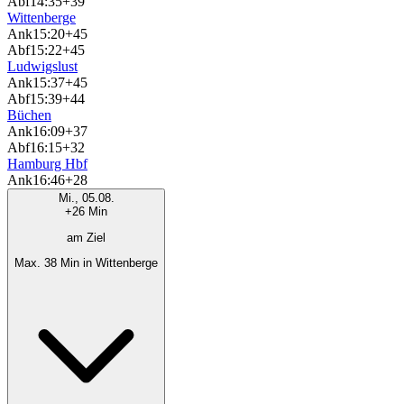
Abf
14:35
+39
Wittenberge
Ank
15:20
+45
Abf
15:22
+45
Ludwigslust
Ank
15:37
+45
Abf
15:39
+44
Büchen
Ank
16:09
+37
Abf
16:15
+32
Hamburg Hbf
Ank
16:46
+28
Mi., 05.08.
+26 Min
am Ziel
Max. 38 Min in Wittenberge