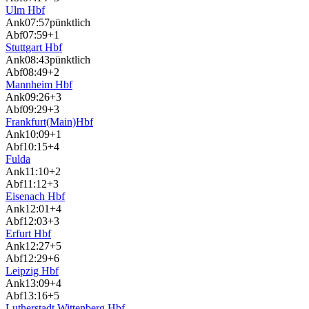
Ulm Hbf
Ank
07:57
pünktlich
Abf
07:59
+1
Stuttgart Hbf
Ank
08:43
pünktlich
Abf
08:49
+2
Mannheim Hbf
Ank
09:26
+3
Abf
09:29
+3
Frankfurt(Main)Hbf
Ank
10:09
+1
Abf
10:15
+4
Fulda
Ank
11:10
+2
Abf
11:12
+3
Eisenach Hbf
Ank
12:01
+4
Abf
12:03
+3
Erfurt Hbf
Ank
12:27
+5
Abf
12:29
+6
Leipzig Hbf
Ank
13:09
+4
Abf
13:16
+5
Lutherstadt Wittenberg Hbf