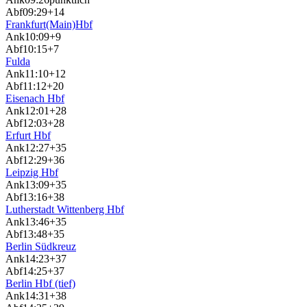
Abf
09:29
+14
Frankfurt(Main)Hbf
Ank
10:09
+9
Abf
10:15
+7
Fulda
Ank
11:10
+12
Abf
11:12
+20
Eisenach Hbf
Ank
12:01
+28
Abf
12:03
+28
Erfurt Hbf
Ank
12:27
+35
Abf
12:29
+36
Leipzig Hbf
Ank
13:09
+35
Abf
13:16
+38
Lutherstadt Wittenberg Hbf
Ank
13:46
+35
Abf
13:48
+35
Berlin Südkreuz
Ank
14:23
+37
Abf
14:25
+37
Berlin Hbf (tief)
Ank
14:31
+38