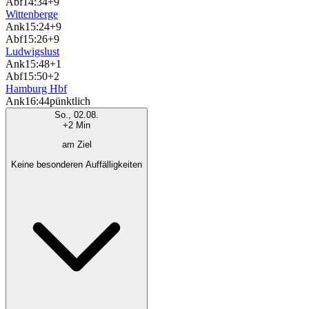
Abf
14:34
+9
Wittenberge
Ank
15:24
+9
Abf
15:26
+9
Ludwigslust
Ank
15:48
+1
Abf
15:50
+2
Hamburg Hbf
Ank
16:44
pünktlich
So., 02.08.
+2 Min
am Ziel
Keine besonderen Auffälligkeiten