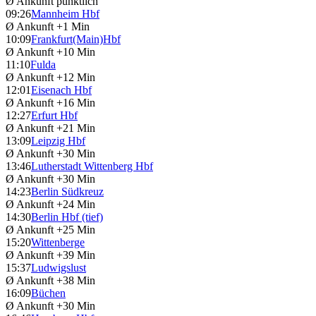
Ø Ankunft
pünktlich
09:26
Mannheim Hbf
Ø Ankunft
+1 Min
10:09
Frankfurt(Main)Hbf
Ø Ankunft
+10 Min
11:10
Fulda
Ø Ankunft
+12 Min
12:01
Eisenach Hbf
Ø Ankunft
+16 Min
12:27
Erfurt Hbf
Ø Ankunft
+21 Min
13:09
Leipzig Hbf
Ø Ankunft
+30 Min
13:46
Lutherstadt Wittenberg Hbf
Ø Ankunft
+30 Min
14:23
Berlin Südkreuz
Ø Ankunft
+24 Min
14:30
Berlin Hbf (tief)
Ø Ankunft
+25 Min
15:20
Wittenberge
Ø Ankunft
+39 Min
15:37
Ludwigslust
Ø Ankunft
+38 Min
16:09
Büchen
Ø Ankunft
+30 Min