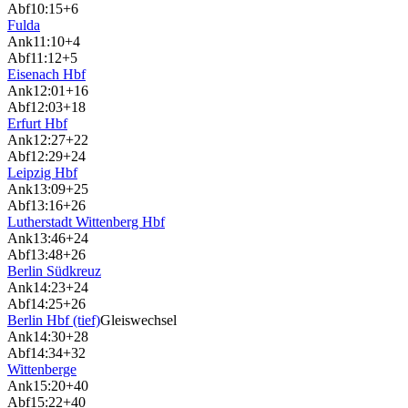
Abf
10:15
+6
Fulda
Ank
11:10
+4
Abf
11:12
+5
Eisenach Hbf
Ank
12:01
+16
Abf
12:03
+18
Erfurt Hbf
Ank
12:27
+22
Abf
12:29
+24
Leipzig Hbf
Ank
13:09
+25
Abf
13:16
+26
Lutherstadt Wittenberg Hbf
Ank
13:46
+24
Abf
13:48
+26
Berlin Südkreuz
Ank
14:23
+24
Abf
14:25
+26
Berlin Hbf (tief)
Gleiswechsel
Ank
14:30
+28
Abf
14:34
+32
Wittenberge
Ank
15:20
+40
Abf
15:22
+40