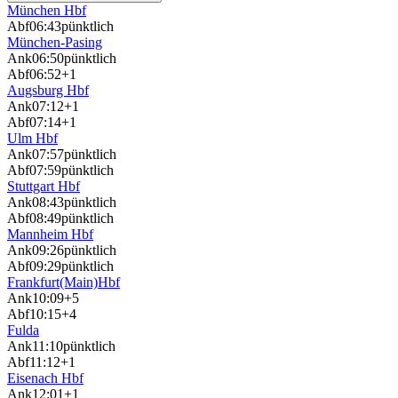
München Hbf
Abf
06:43
pünktlich
München-Pasing
Ank
06:50
pünktlich
Abf
06:52
+1
Augsburg Hbf
Ank
07:12
+1
Abf
07:14
+1
Ulm Hbf
Ank
07:57
pünktlich
Abf
07:59
pünktlich
Stuttgart Hbf
Ank
08:43
pünktlich
Abf
08:49
pünktlich
Mannheim Hbf
Ank
09:26
pünktlich
Abf
09:29
pünktlich
Frankfurt(Main)Hbf
Ank
10:09
+5
Abf
10:15
+4
Fulda
Ank
11:10
pünktlich
Abf
11:12
+1
Eisenach Hbf
Ank
12:01
+1