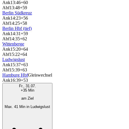
Ank
13:46
+60
Abf
13:48
+59
Berlin Südkreuz
Ank
14:23
+56
Abf
14:25
+58
Berlin Hbf (tief)
Ank
14:31
+59
Abf
14:35
+62
Wittenberge
Ank
15:20
+64
Abf
15:22
+64
Ludwigslust
Ank
15:37
+63
Abf
15:39
+63
Hamburg Hbf
Gleiswechsel
Ank
16:39
+53
Fr., 31.07.
+35 Min
am Ziel
Max. 41 Min in Ludwigslust