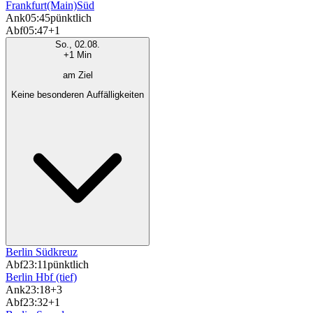
Frankfurt(Main)Süd
Ank
05:45
pünktlich
Abf
05:47
+1
So., 02.08.
+1 Min
am Ziel
Keine besonderen Auffälligkeiten
Berlin Südkreuz
Abf
23:11
pünktlich
Berlin Hbf (tief)
Ank
23:18
+3
Abf
23:32
+1