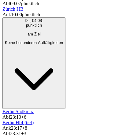
Abf
09:07
pünktlich
Zürich HB
Ank
10:00
pünktlich
Di., 04.08.
pünktlich
am Ziel
Keine besonderen Auffälligkeiten
Berlin Südkreuz
Abf
23:10
+6
Berlin Hbf (tief)
Ank
23:17
+8
Abf
23:31
+3