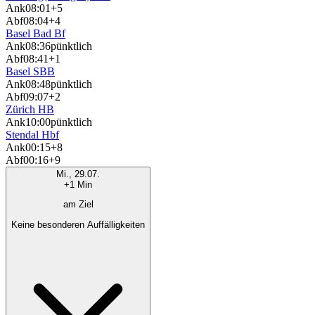
Ank
08:01
+5
Abf
08:04
+4
Basel Bad Bf
Ank
08:36
pünktlich
Abf
08:41
+1
Basel SBB
Ank
08:48
pünktlich
Abf
09:07
+2
Zürich HB
Ank
10:00
pünktlich
Stendal Hbf
Ank
00:15
+8
Abf
00:16
+9
Mi., 29.07.
+1 Min
am Ziel
Keine besonderen Auffälligkeiten