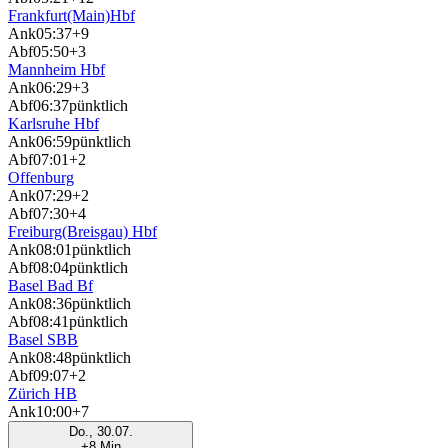
Frankfurt(Main)Hbf
Ank
05:37
+9
Abf
05:50
+3
Mannheim Hbf
Ank
06:29
+3
Abf
06:37
pünktlich
Karlsruhe Hbf
Ank
06:59
pünktlich
Abf
07:01
+2
Offenburg
Ank
07:29
+2
Abf
07:30
+4
Freiburg(Breisgau) Hbf
Ank
08:01
pünktlich
Abf
08:04
pünktlich
Basel Bad Bf
Ank
08:36
pünktlich
Abf
08:41
pünktlich
Basel SBB
Ank
08:48
pünktlich
Abf
09:07
+2
Zürich HB
Ank
10:00
+7
Do., 30.07.
+8 Min