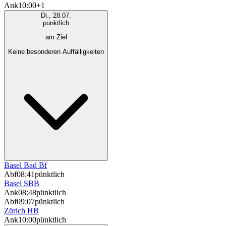
Ank
10:00
+1
Di., 28.07.
pünktlich
am Ziel
Keine besonderen Auffälligkeiten
Basel Bad Bf
Abf
08:41
pünktlich
Basel SBB
Ank
08:48
pünktlich
Abf
09:07
pünktlich
Zürich HB
Ank
10:00
pünktlich