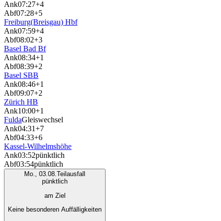
Ank
07:27
+4
Abf
07:28
+5
Freiburg(Breisgau) Hbf
Ank
07:59
+4
Abf
08:02
+3
Basel Bad Bf
Ank
08:34
+1
Abf
08:39
+2
Basel SBB
Ank
08:46
+1
Abf
09:07
+2
Zürich HB
Ank
10:00
+1
Fulda
Gleiswechsel
Ank
04:31
+7
Abf
04:33
+6
Kassel-Wilhelmshöhe
Ank
03:52
pünktlich
Abf
03:54
pünktlich
Mo., 03.08.
Teilausfall
pünktlich
am Ziel
Keine besonderen Auffälligkeiten