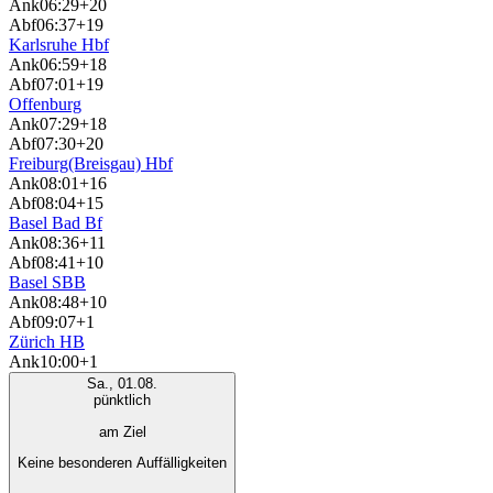
Ank
06:29
+20
Abf
06:37
+19
Karlsruhe Hbf
Ank
06:59
+18
Abf
07:01
+19
Offenburg
Ank
07:29
+18
Abf
07:30
+20
Freiburg(Breisgau) Hbf
Ank
08:01
+16
Abf
08:04
+15
Basel Bad Bf
Ank
08:36
+11
Abf
08:41
+10
Basel SBB
Ank
08:48
+10
Abf
09:07
+1
Zürich HB
Ank
10:00
+1
Sa., 01.08.
pünktlich
am Ziel
Keine besonderen Auffälligkeiten