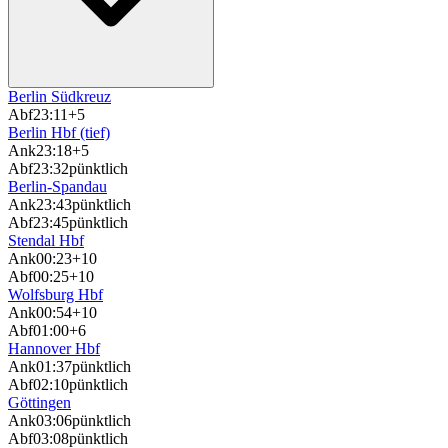
Berlin Südkreuz
Abf
23:11
+5
Berlin Hbf (tief)
Ank
23:18
+5
Abf
23:32
pünktlich
Berlin-Spandau
Ank
23:43
pünktlich
Abf
23:45
pünktlich
Stendal Hbf
Ank
00:23
+10
Abf
00:25
+10
Wolfsburg Hbf
Ank
00:54
+10
Abf
01:00
+6
Hannover Hbf
Ank
01:37
pünktlich
Abf
02:10
pünktlich
Göttingen
Ank
03:06
pünktlich
Abf
03:08
pünktlich