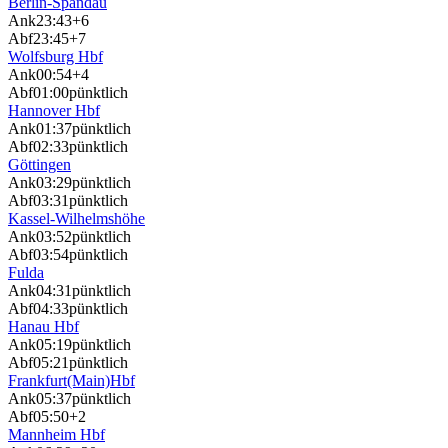
Berlin-Spandau
Ank
23:43
+6
Abf
23:45
+7
Wolfsburg Hbf
Ank
00:54
+4
Abf
01:00
pünktlich
Hannover Hbf
Ank
01:37
pünktlich
Abf
02:33
pünktlich
Göttingen
Ank
03:29
pünktlich
Abf
03:31
pünktlich
Kassel-Wilhelmshöhe
Ank
03:52
pünktlich
Abf
03:54
pünktlich
Fulda
Ank
04:31
pünktlich
Abf
04:33
pünktlich
Hanau Hbf
Ank
05:19
pünktlich
Abf
05:21
pünktlich
Frankfurt(Main)Hbf
Ank
05:37
pünktlich
Abf
05:50
+2
Mannheim Hbf