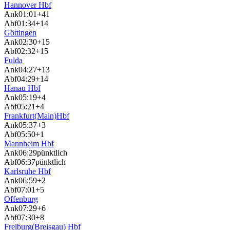
Hannover Hbf
Ank
01:01
+41
Abf
01:34
+14
Göttingen
Ank
02:30
+15
Abf
02:32
+15
Fulda
Ank
04:27
+13
Abf
04:29
+14
Hanau Hbf
Ank
05:19
+4
Abf
05:21
+4
Frankfurt(Main)Hbf
Ank
05:37
+3
Abf
05:50
+1
Mannheim Hbf
Ank
06:29
pünktlich
Abf
06:37
pünktlich
Karlsruhe Hbf
Ank
06:59
+2
Abf
07:01
+5
Offenburg
Ank
07:29
+6
Abf
07:30
+8
Freiburg(Breisgau) Hbf