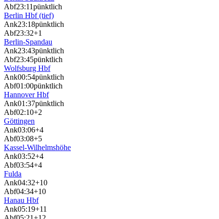
Abf
23:11
pünktlich
Berlin Hbf (tief)
Ank
23:18
pünktlich
Abf
23:32
+1
Berlin-Spandau
Ank
23:43
pünktlich
Abf
23:45
pünktlich
Wolfsburg Hbf
Ank
00:54
pünktlich
Abf
01:00
pünktlich
Hannover Hbf
Ank
01:37
pünktlich
Abf
02:10
+2
Göttingen
Ank
03:06
+4
Abf
03:08
+5
Kassel-Wilhelmshöhe
Ank
03:52
+4
Abf
03:54
+4
Fulda
Ank
04:32
+10
Abf
04:34
+10
Hanau Hbf
Ank
05:19
+11
Abf
05:21
+12