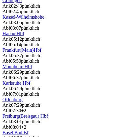
Göttingen
Ank
02:43
pünktlich
Abf
02:45
pünktlich
Kassel-Wilhelmshöhe
Ank
03:05
pünktlich
Abf
03:07
pünktlich
Hanau Hbf
Ank
05:12
pünktlich
Abf
05:14
pünktlich
Frankfurt(Main)Hbf
Ank
05:37
pünktlich
Abf
05:50
pünktlich
Mannheim Hbf
Ank
06:29
pünktlich
Abf
06:37
pünktlich
Karlsruhe Hbf
Ank
06:59
pünktlich
Abf
07:01
pünktlich
Offenburg
Ank
07:29
pünktlich
Abf
07:30
+2
Freiburg(Breisgau) Hbf
Ank
08:01
pünktlich
Abf
08:04
+2
Basel Bad Bf