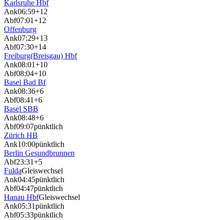
Karlsruhe Hbf
Ank
06:59
+12
Abf
07:01
+12
Offenburg
Ank
07:29
+13
Abf
07:30
+14
Freiburg(Breisgau) Hbf
Ank
08:01
+10
Abf
08:04
+10
Basel Bad Bf
Ank
08:36
+6
Abf
08:41
+6
Basel SBB
Ank
08:48
+6
Abf
09:07
pünktlich
Zürich HB
Ank
10:00
pünktlich
Berlin Gesundbrunnen
Abf
23:31
+5
Fulda
Gleiswechsel
Ank
04:45
pünktlich
Abf
04:47
pünktlich
Hanau Hbf
Gleiswechsel
Ank
05:31
pünktlich
Abf
05:33
pünktlich