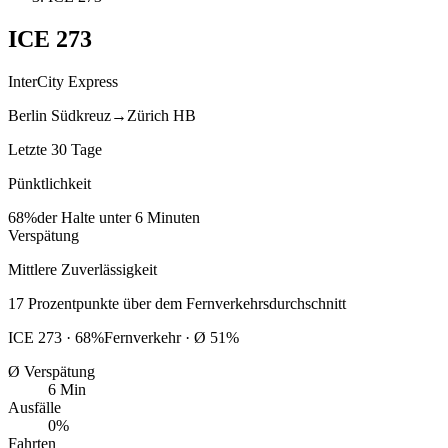
ICE
273
InterCity Express
Berlin Südkreuz
→
Zürich HB
Letzte 30 Tage
Pünktlichkeit
68%
der Halte unter 6 Minuten
Verspätung
Mittlere Zuverlässigkeit
17
Prozentpunkte
über
dem Fernverkehrsdurchschnitt
ICE
273
·
68
%
Fernverkehr · Ø
51
%
Ø Verspätung
6 Min
Ausfälle
0%
Fahrten