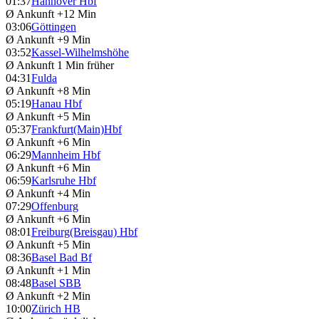
01:37
Hannover Hbf
Ø Ankunft
+12 Min
03:06
Göttingen
Ø Ankunft
+9 Min
03:52
Kassel-Wilhelmshöhe
Ø Ankunft
1 Min früher
04:31
Fulda
Ø Ankunft
+8 Min
05:19
Hanau Hbf
Ø Ankunft
+5 Min
05:37
Frankfurt(Main)Hbf
Ø Ankunft
+6 Min
06:29
Mannheim Hbf
Ø Ankunft
+6 Min
06:59
Karlsruhe Hbf
Ø Ankunft
+4 Min
07:29
Offenburg
Ø Ankunft
+6 Min
08:01
Freiburg(Breisgau) Hbf
Ø Ankunft
+5 Min
08:36
Basel Bad Bf
Ø Ankunft
+1 Min
08:48
Basel SBB
Ø Ankunft
+2 Min
10:00
Zürich HB