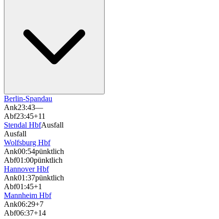
Berlin-Spandau
Ank
23:43
—
Abf
23:45
+11
Stendal Hbf
Ausfall
Ausfall
Wolfsburg Hbf
Ank
00:54
pünktlich
Abf
01:00
pünktlich
Hannover Hbf
Ank
01:37
pünktlich
Abf
01:45
+1
Mannheim Hbf
Ank
06:29
+7
Abf
06:37
+14