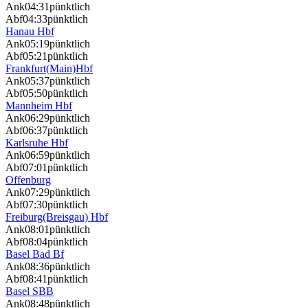
Ank
04:31
pünktlich
Abf
04:33
pünktlich
Hanau Hbf
Ank
05:19
pünktlich
Abf
05:21
pünktlich
Frankfurt(Main)Hbf
Ank
05:37
pünktlich
Abf
05:50
pünktlich
Mannheim Hbf
Ank
06:29
pünktlich
Abf
06:37
pünktlich
Karlsruhe Hbf
Ank
06:59
pünktlich
Abf
07:01
pünktlich
Offenburg
Ank
07:29
pünktlich
Abf
07:30
pünktlich
Freiburg(Breisgau) Hbf
Ank
08:01
pünktlich
Abf
08:04
pünktlich
Basel Bad Bf
Ank
08:36
pünktlich
Abf
08:41
pünktlich
Basel SBB
Ank
08:48
pünktlich