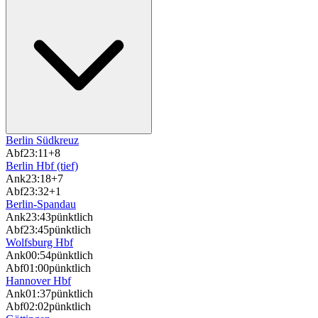
Berlin Südkreuz
Abf
23:11
+8
Berlin Hbf (tief)
Ank
23:18
+7
Abf
23:32
+1
Berlin-Spandau
Ank
23:43
pünktlich
Abf
23:45
pünktlich
Wolfsburg Hbf
Ank
00:54
pünktlich
Abf
01:00
pünktlich
Hannover Hbf
Ank
01:37
pünktlich
Abf
02:02
pünktlich