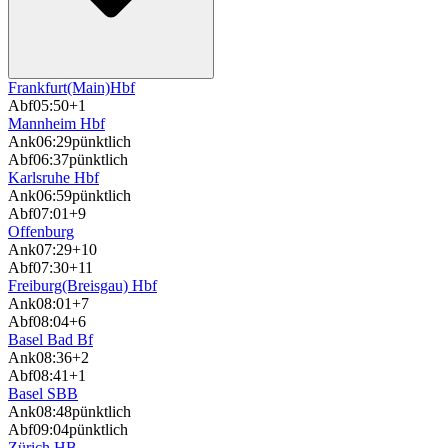
Frankfurt(Main)Hbf
Abf
05:50
+1
Mannheim Hbf
Ank
06:29
pünktlich
Abf
06:37
pünktlich
Karlsruhe Hbf
Ank
06:59
pünktlich
Abf
07:01
+9
Offenburg
Ank
07:29
+10
Abf
07:30
+11
Freiburg(Breisgau) Hbf
Ank
08:01
+7
Abf
08:04
+6
Basel Bad Bf
Ank
08:36
+2
Abf
08:41
+1
Basel SBB
Ank
08:48
pünktlich
Abf
09:04
pünktlich
Zürich HB