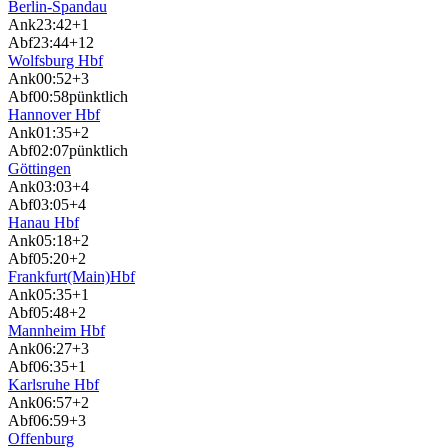
Berlin-Spandau
Ank
23:42
+1
Abf
23:44
+12
Wolfsburg Hbf
Ank
00:52
+3
Abf
00:58
pünktlich
Hannover Hbf
Ank
01:35
+2
Abf
02:07
pünktlich
Göttingen
Ank
03:03
+4
Abf
03:05
+4
Hanau Hbf
Ank
05:18
+2
Abf
05:20
+2
Frankfurt(Main)Hbf
Ank
05:35
+1
Abf
05:48
+2
Mannheim Hbf
Ank
06:27
+3
Abf
06:35
+1
Karlsruhe Hbf
Ank
06:57
+2
Abf
06:59
+3
Offenburg