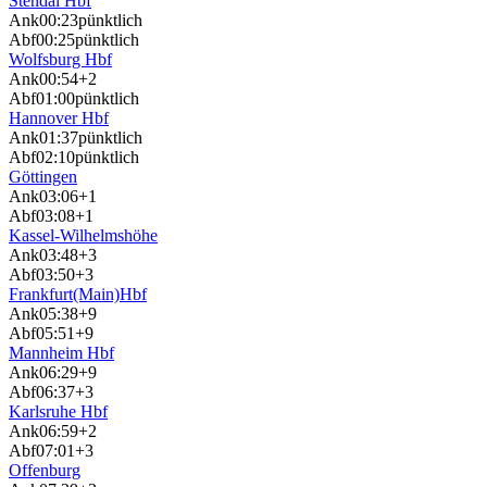
Stendal Hbf
Ank
00:23
pünktlich
Abf
00:25
pünktlich
Wolfsburg Hbf
Ank
00:54
+2
Abf
01:00
pünktlich
Hannover Hbf
Ank
01:37
pünktlich
Abf
02:10
pünktlich
Göttingen
Ank
03:06
+1
Abf
03:08
+1
Kassel-Wilhelmshöhe
Ank
03:48
+3
Abf
03:50
+3
Frankfurt(Main)Hbf
Ank
05:38
+9
Abf
05:51
+9
Mannheim Hbf
Ank
06:29
+9
Abf
06:37
+3
Karlsruhe Hbf
Ank
06:59
+2
Abf
07:01
+3
Offenburg