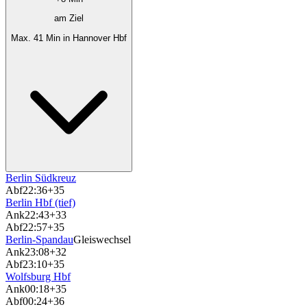
am Ziel
Max. 41 Min in Hannover Hbf
Berlin Südkreuz
Abf
22:36
+35
Berlin Hbf (tief)
Ank
22:43
+33
Abf
22:57
+35
Berlin-Spandau
Gleiswechsel
Ank
23:08
+32
Abf
23:10
+35
Wolfsburg Hbf
Ank
00:18
+35
Abf
00:24
+36