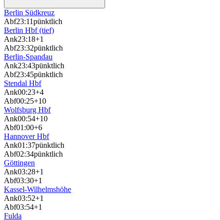
Berlin Südkreuz
Abf
23:11
pünktlich
Berlin Hbf (tief)
Ank
23:18
+1
Abf
23:32
pünktlich
Berlin-Spandau
Ank
23:43
pünktlich
Abf
23:45
pünktlich
Stendal Hbf
Ank
00:23
+4
Abf
00:25
+10
Wolfsburg Hbf
Ank
00:54
+10
Abf
01:00
+6
Hannover Hbf
Ank
01:37
pünktlich
Abf
02:34
pünktlich
Göttingen
Ank
03:28
+1
Abf
03:30
+1
Kassel-Wilhelmshöhe
Ank
03:52
+1
Abf
03:54
+1
Fulda