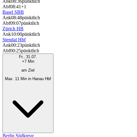
Ank
08:36
pünktlich
Abf
08:41
+1
Basel SBB
Ank
08:48
pünktlich
Abf
09:07
pünktlich
Zürich HB
Ank
10:00
pünktlich
Stendal Hbf
Ank
00:23
pünktlich
Abf
00:25
pünktlich
Fr., 31.07.
+7 Min
am Ziel
Max. 11 Min in Hanau Hbf
Berlin Südkreuz