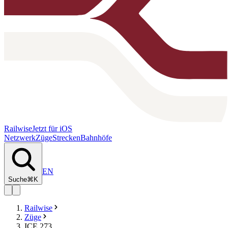
Railwise
Jetzt für iOS
Netzwerk
Züge
Strecken
Bahnhöfe
EN
Suche
⌘K
Railwise
Züge
ICE 273