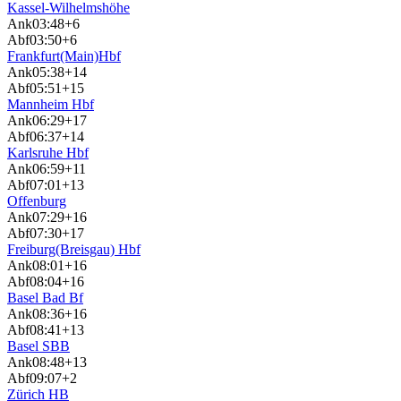
Kassel-Wilhelmshöhe
Ank
03:48
+6
Abf
03:50
+6
Frankfurt(Main)Hbf
Ank
05:38
+14
Abf
05:51
+15
Mannheim Hbf
Ank
06:29
+17
Abf
06:37
+14
Karlsruhe Hbf
Ank
06:59
+11
Abf
07:01
+13
Offenburg
Ank
07:29
+16
Abf
07:30
+17
Freiburg(Breisgau) Hbf
Ank
08:01
+16
Abf
08:04
+16
Basel Bad Bf
Ank
08:36
+16
Abf
08:41
+13
Basel SBB
Ank
08:48
+13
Abf
09:07
+2
Zürich HB