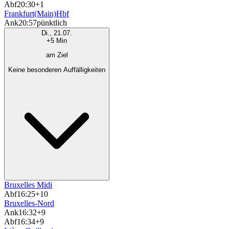
Abf
20:30
+1
Frankfurt(Main)Hbf
Ank
20:57
pünktlich
Di., 21.07.
+5 Min
am Ziel
Keine besonderen Auffälligkeiten
Bruxelles Midi
Abf
16:25
+10
Bruxelles-Nord
Ank
16:32
+9
Abf
16:34
+9