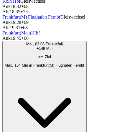
Köln Hbf
Gleiswechsel
Ank
18:32
+68
Abf
18:35
+73
Frankfurt(M) Flughafen Fernbf
Gleiswechsel
Ank
19:28
+69
Abf
19:31
+68
Frankfurt(Main)Hbf
Ank
19:45
+66
Mo., 03.08.
Teilausfall
+149 Min
am Ziel
Max. 154 Min in Frankfurt(M) Flughafen Fernbf