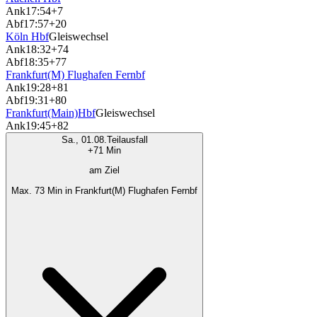
Ank
17:54
+7
Abf
17:57
+20
Köln Hbf
Gleiswechsel
Ank
18:32
+74
Abf
18:35
+77
Frankfurt(M) Flughafen Fernbf
Ank
19:28
+81
Abf
19:31
+80
Frankfurt(Main)Hbf
Gleiswechsel
Ank
19:45
+82
Sa., 01.08.
Teilausfall
+71 Min
am Ziel
Max. 73 Min in Frankfurt(M) Flughafen Fernbf