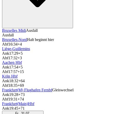
Bruxelles Midi
Ausfall
Ausfall
Bruxelles-Nord
Halt beginnt hier
Abf
16:34
+4
Liège-Guillemins
Ank
17:29
+5
Abf
17:32
+3
Aachen Hbf
Ank
17:54
+5
Abf
17:57
+15
Köln Hbf
Ank
18:32
+64
Abf
18:35
+69
Frankfurt(M) Flughafen Fernbf
Gleiswechsel
Ank
19:28
+73
Abf
19:31
+74
Frankfurt(Main)Hbf
Ank
19:45
+71
Fr., 31.07.