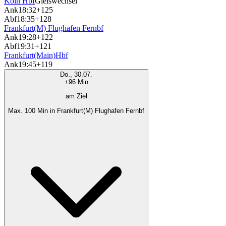
Köln Hbf
Gleiswechsel
Ank
18:32
+125
Abf
18:35
+128
Frankfurt(M) Flughafen Fernbf
Ank
19:28
+122
Abf
19:31
+121
Frankfurt(Main)Hbf
Ank
19:45
+119
Do., 30.07.
+96 Min
am Ziel
Max. 100 Min in Frankfurt(M) Flughafen Fernbf