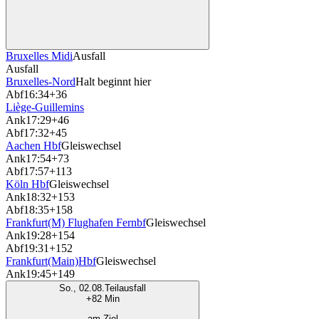
Bruxelles Midi
Ausfall
Ausfall
Bruxelles-Nord
Halt beginnt hier
Abf
16:34
+36
Liège-Guillemins
Ank
17:29
+46
Abf
17:32
+45
Aachen Hbf
Gleiswechsel
Ank
17:54
+73
Abf
17:57
+113
Köln Hbf
Gleiswechsel
Ank
18:32
+153
Abf
18:35
+158
Frankfurt(M) Flughafen Fernbf
Gleiswechsel
Ank
19:28
+154
Abf
19:31
+152
Frankfurt(Main)Hbf
Gleiswechsel
Ank
19:45
+149
So., 02.08.
Teilausfall
+82 Min
am Ziel