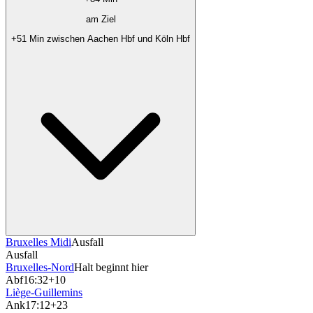
am Ziel
+51 Min zwischen Aachen Hbf und Köln Hbf
Bruxelles Midi
Ausfall
Ausfall
Bruxelles-Nord
Halt beginnt hier
Abf
16:32
+10
Liège-Guillemins
Ank
17:12
+23