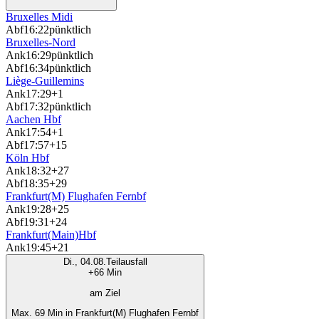
Bruxelles Midi
Abf
16:22
pünktlich
Bruxelles-Nord
Ank
16:29
pünktlich
Abf
16:34
pünktlich
Liège-Guillemins
Ank
17:29
+1
Abf
17:32
pünktlich
Aachen Hbf
Ank
17:54
+1
Abf
17:57
+15
Köln Hbf
Ank
18:32
+27
Abf
18:35
+29
Frankfurt(M) Flughafen Fernbf
Ank
19:28
+25
Abf
19:31
+24
Frankfurt(Main)Hbf
Ank
19:45
+21
Di., 04.08.
Teilausfall
+66 Min
am Ziel
Max. 69 Min in Frankfurt(M) Flughafen Fernbf