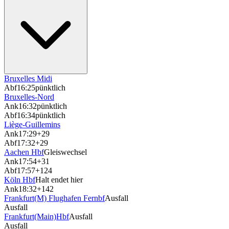
Bruxelles Midi
Abf
16:25
pünktlich
Bruxelles-Nord
Ank
16:32
pünktlich
Abf
16:34
pünktlich
Liège-Guillemins
Ank
17:29
+29
Abf
17:32
+29
Aachen Hbf
Gleiswechsel
Ank
17:54
+31
Abf
17:57
+124
Köln Hbf
Halt endet hier
Ank
18:32
+142
Frankfurt(M) Flughafen Fernbf
Ausfall
Ausfall
Frankfurt(Main)Hbf
Ausfall
Ausfall