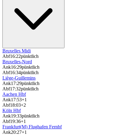
Bruxelles Midi
Abf
16:22
pünktlich
Bruxelles-Nord
Ank
16:29
pünktlich
Abf
16:34
pünktlich
Liège-Guillemins
Ank
17:29
pünktlich
Abf
17:32
pünktlich
Aachen Hbf
Ank
17:53
+1
Abf
18:03
+2
Köln Hbf
Ank
19:33
pünktlich
Abf
19:36
+1
Frankfurt(M) Flughafen Fernbf
Ank
20:27
+1