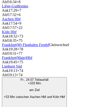
Abf
16:34
+8
Liège-Guillemins
Ank
17:29
+7
Abf
17:32
+6
Aachen Hbf
Ank
17:54
+9
Abf
17:57
+22
Köln Hbf
Ank
18:32
+73
Abf
18:35
+75
Frankfurt(M) Flughafen Fernbf
Gleiswechsel
Ank
19:28
+78
Abf
19:31
+77
Frankfurt(Main)Hbf
Ank
19:45
+75
Limburg Süd
Ank
19:13
+74
Abf
19:13
+74
Fr., 24.07.
Teilausfall
+103 Min
am Ziel
+53 Min zwischen Aachen Hbf und Köln Hbf