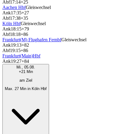
Abf
17:14
+25
Aachen Hbf
Gleiswechsel
Ank
17:35
+27
Abf
17:38
+35
Köln Hbf
Gleiswechsel
Ank
18:15
+79
Abf
18:18
+86
Frankfurt(M) Flughafen Fernbf
Gleiswechsel
Ank
19:13
+82
Abf
19:15
+86
Frankfurt(Main)Hbf
Ank
19:27
+84
Mi., 05.08.
+21 Min
am Ziel
Max. 27 Min in Köln Hbf