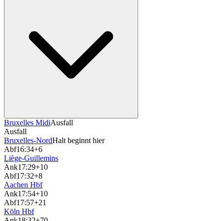
Bruxelles Midi
Ausfall
Ausfall
Bruxelles-Nord
Halt beginnt hier
Abf
16:34
+6
Liège-Guillemins
Ank
17:29
+10
Abf
17:32
+8
Aachen Hbf
Ank
17:54
+10
Abf
17:57
+21
Köln Hbf
Ank
18:32
+70