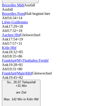
Bruxelles Midi
Ausfall
Ausfall
Bruxelles-Nord
Halt beginnt hier
Abf
16:34
+14
Liège-Guillemins
Ank
17:29
+18
Abf
17:32
+18
Aachen Hbf
Gleiswechsel
Ank
17:54
+19
Abf
17:57
+31
Köln Hbf
Ank
18:32
+85
Abf
18:35
+86
Frankfurt(M) Flughafen Fernbf
Ank
19:28
+81
Abf
19:31
+80
Frankfurt(Main)Hbf
Gleiswechsel
Ank
19:45
+82
So., 26.07.
Teilausfall
+31 Min
am Ziel
Max. 142 Min in Köln Hbf