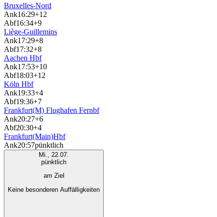
Bruxelles-Nord
Ank
16:29
+12
Abf
16:34
+9
Liège-Guillemins
Ank
17:29
+8
Abf
17:32
+8
Aachen Hbf
Ank
17:53
+10
Abf
18:03
+12
Köln Hbf
Ank
19:33
+4
Abf
19:36
+7
Frankfurt(M) Flughafen Fernbf
Ank
20:27
+6
Abf
20:30
+4
Frankfurt(Main)Hbf
Ank
20:57
pünktlich
Mi., 22.07.
pünktlich
am Ziel
Keine besonderen Auffälligkeiten