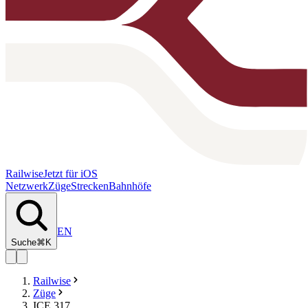
Railwise
Jetzt für iOS
Netzwerk
Züge
Strecken
Bahnhöfe
EN
Suche
⌘K
Railwise
Züge
ICE 317