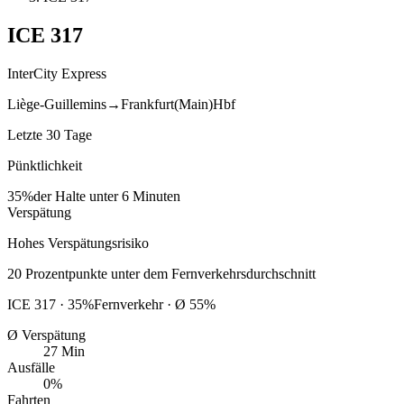
ICE
317
InterCity Express
Liège-Guillemins
→
Frankfurt(Main)Hbf
Letzte 30 Tage
Pünktlichkeit
35%
der Halte unter 6 Minuten
Verspätung
Hohes Verspätungsrisiko
20
Prozentpunkte
unter
dem Fernverkehrsdurchschnitt
ICE
317
·
35
%
Fernverkehr · Ø
55
%
Ø Verspätung
27 Min
Ausfälle
0%
Fahrten