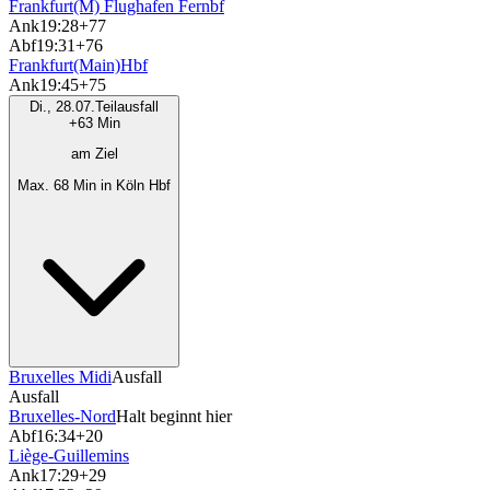
Frankfurt(M) Flughafen Fernbf
Ank
19:28
+77
Abf
19:31
+76
Frankfurt(Main)Hbf
Ank
19:45
+75
Di., 28.07.
Teilausfall
+63 Min
am Ziel
Max. 68 Min in Köln Hbf
Bruxelles Midi
Ausfall
Ausfall
Bruxelles-Nord
Halt beginnt hier
Abf
16:34
+20
Liège-Guillemins
Ank
17:29
+29