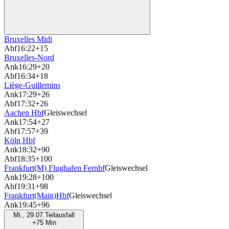
Bruxelles Midi
Abf
16:22
+15
Bruxelles-Nord
Ank
16:29
+20
Abf
16:34
+18
Liège-Guillemins
Ank
17:29
+26
Abf
17:32
+26
Aachen Hbf
Gleiswechsel
Ank
17:54
+27
Abf
17:57
+39
Köln Hbf
Ank
18:32
+90
Abf
18:35
+100
Frankfurt(M) Flughafen Fernbf
Gleiswechsel
Ank
19:28
+100
Abf
19:31
+98
Frankfurt(Main)Hbf
Gleiswechsel
Ank
19:45
+96
Mi., 29.07.
Teilausfall
+75 Min