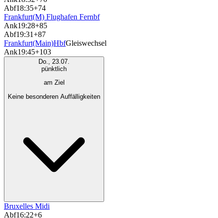
Abf
18:35
+74
Frankfurt(M) Flughafen Fernbf
Ank
19:28
+85
Abf
19:31
+87
Frankfurt(Main)Hbf
Gleiswechsel
Ank
19:45
+103
Do., 23.07.
pünktlich
am Ziel
Keine besonderen Auffälligkeiten
Bruxelles Midi
Abf
16:22
+6