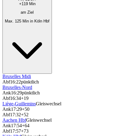
+119 Min
am Ziel
Max. 125 Min in Köln Hbf
Bruxelles Midi
Abf
16:22
pünktlich
Bruxelles-Nord
Ank
16:29
pünktlich
Abf
16:34
+19
Liège-Guillemins
Gleiswechsel
Ank
17:29
+50
Abf
17:32
+52
Aachen Hbf
Gleiswechsel
Ank
17:54
+64
Abf
17:57
+73