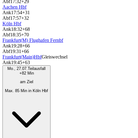
Abf
17:32
+29
Aachen Hbf
Ank
17:54
+31
Abf
17:57
+32
Köln Hbf
Ank
18:32
+68
Abf
18:35
+70
Frankfurt(M) Flughafen Fernbf
Ank
19:28
+66
Abf
19:31
+66
Frankfurt(Main)Hbf
Gleiswechsel
Ank
19:45
+63
Mo., 27.07.
Teilausfall
+82 Min
am Ziel
Max. 85 Min in Köln Hbf