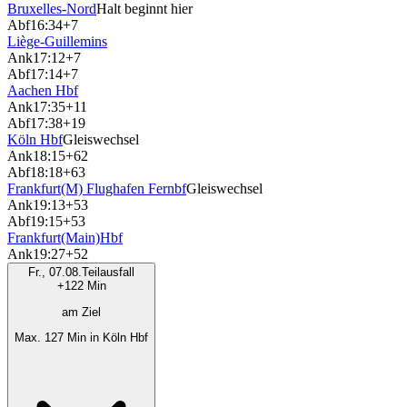
Bruxelles-Nord
Halt beginnt hier
Abf
16:34
+7
Liège-Guillemins
Ank
17:12
+7
Abf
17:14
+7
Aachen Hbf
Ank
17:35
+11
Abf
17:38
+19
Köln Hbf
Gleiswechsel
Ank
18:15
+62
Abf
18:18
+63
Frankfurt(M) Flughafen Fernbf
Gleiswechsel
Ank
19:13
+53
Abf
19:15
+53
Frankfurt(Main)Hbf
Ank
19:27
+52
Fr., 07.08.
Teilausfall
+122 Min
am Ziel
Max. 127 Min in Köln Hbf