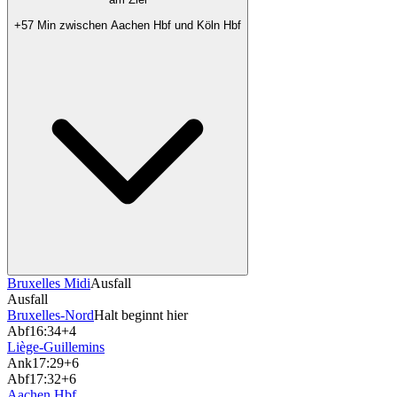
+57 Min zwischen Aachen Hbf und Köln Hbf
Bruxelles Midi
Ausfall
Ausfall
Bruxelles-Nord
Halt beginnt hier
Abf
16:34
+4
Liège-Guillemins
Ank
17:29
+6
Abf
17:32
+6
Aachen Hbf