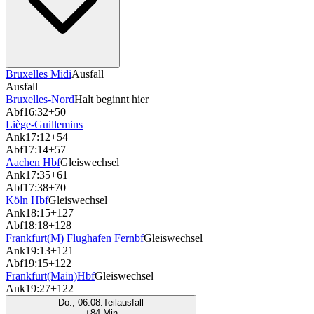
Bruxelles Midi
Ausfall
Ausfall
Bruxelles-Nord
Halt beginnt hier
Abf
16:32
+50
Liège-Guillemins
Ank
17:12
+54
Abf
17:14
+57
Aachen Hbf
Gleiswechsel
Ank
17:35
+61
Abf
17:38
+70
Köln Hbf
Gleiswechsel
Ank
18:15
+127
Abf
18:18
+128
Frankfurt(M) Flughafen Fernbf
Gleiswechsel
Ank
19:13
+121
Abf
19:15
+122
Frankfurt(Main)Hbf
Gleiswechsel
Ank
19:27
+122
Do., 06.08.
Teilausfall
+84 Min