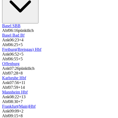
Basel SBB
Abf
06:16
pünktlich
Basel Bad Bf
Ank
06:23
+4
Abf
06:25
+5
Freiburg(Breisgau) Hbf
Ank
06:52
+5
Abf
06:55
+5
Offenburg
Ank
07:26
pünktlich
Abf
07:28
+8
Karlsruhe Hbf
Ank
07:56
+11
Abf
07:59
+14
Mannheim Hbf
Ank
08:22
+13
Abf
08:30
+7
Frankfurt(Main)Hbf
Ank
09:09
+2
Abf
09:15
+8