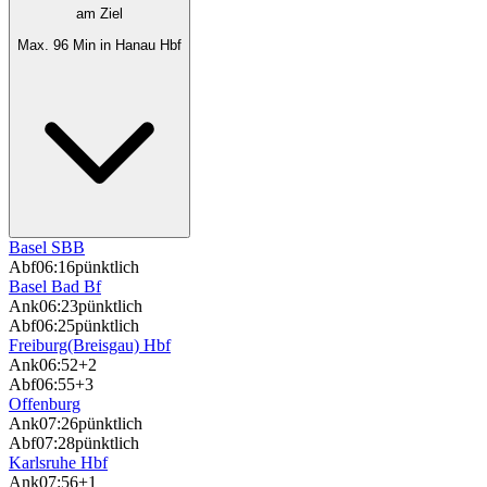
am Ziel
Max. 96 Min in Hanau Hbf
Basel SBB
Abf
06:16
pünktlich
Basel Bad Bf
Ank
06:23
pünktlich
Abf
06:25
pünktlich
Freiburg(Breisgau) Hbf
Ank
06:52
+2
Abf
06:55
+3
Offenburg
Ank
07:26
pünktlich
Abf
07:28
pünktlich
Karlsruhe Hbf
Ank
07:56
+1