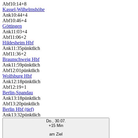
Abf
10:14
+8
Kassel-Wilhelmshöhe
Ank
10:44
+4
Abf
10:46
+4
Göttingen
Ank
11:03
+4
Abf
11:06
+2
Hildesheim Hbf
Ank
11:35
pünktlich
Abf
11:36
+2
Braunschweig Hbf
Ank
11:59
pünktlich
Abf
12:01
pünktlich
Wolfsburg Hbf
Ank
12:18
pünktlich
Abf
12:19
+1
Berlin-Spandau
Ank
13:18
pünktlich
Abf
13:20
pünktlich
Berlin Hbf (tief)
Ank
13:32
pünktlich
Do., 30.07.
+15 Min
am Ziel