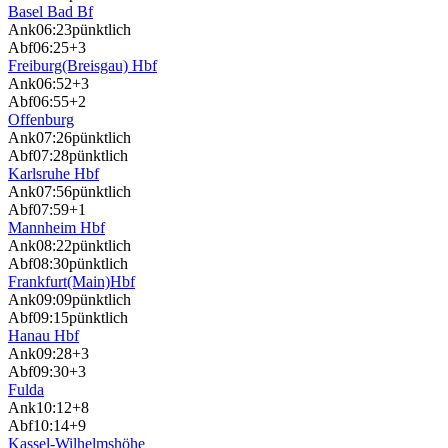
Basel Bad Bf
Ank
06:23
pünktlich
Abf
06:25
+3
Freiburg(Breisgau) Hbf
Ank
06:52
+3
Abf
06:55
+2
Offenburg
Ank
07:26
pünktlich
Abf
07:28
pünktlich
Karlsruhe Hbf
Ank
07:56
pünktlich
Abf
07:59
+1
Mannheim Hbf
Ank
08:22
pünktlich
Abf
08:30
pünktlich
Frankfurt(Main)Hbf
Ank
09:09
pünktlich
Abf
09:15
pünktlich
Hanau Hbf
Ank
09:28
+3
Abf
09:30
+3
Fulda
Ank
10:12
+8
Abf
10:14
+9
Kassel-Wilhelmshöhe