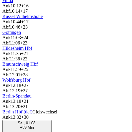
Fulda
Ank
10:12
+16
Abf
10:14
+17
Kassel-Wilhelmshöhe
Ank
10:44
+17
Abf
10:46
+23
Göttingen
Ank
11:03
+24
Abf
11:06
+23
Hildesheim Hbf
Ank
11:35
+21
Abf
11:36
+22
Braunschweig Hbf
Ank
11:59
+25
Abf
12:01
+28
Wolfsburg Hbf
Ank
12:18
+27
Abf
12:19
+27
Berlin-Spandau
Ank
13:18
+21
Abf
13:20
+21
Berlin Hbf (tief)
Gleiswechsel
Ank
13:32
+30
Sa., 01.08.
+89 Min