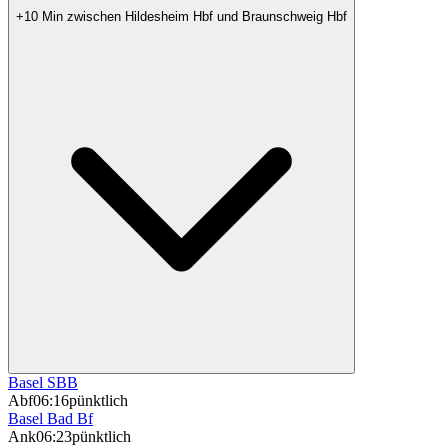
+10 Min zwischen Hildesheim Hbf und Braunschweig Hbf
Basel SBB
Abf
06:16
pünktlich
Basel Bad Bf
Ank
06:23
pünktlich