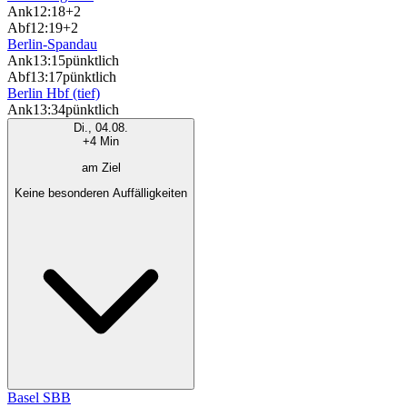
Ank
12:18
+2
Abf
12:19
+2
Berlin-Spandau
Ank
13:15
pünktlich
Abf
13:17
pünktlich
Berlin Hbf (tief)
Ank
13:34
pünktlich
Di., 04.08.
+4 Min
am Ziel
Keine besonderen Auffälligkeiten
Basel SBB