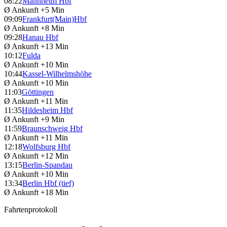
08:22
Mannheim Hbf
Ø Ankunft
+5 Min
09:09
Frankfurt(Main)Hbf
Ø Ankunft
+8 Min
09:28
Hanau Hbf
Ø Ankunft
+13 Min
10:12
Fulda
Ø Ankunft
+10 Min
10:44
Kassel-Wilhelmshöhe
Ø Ankunft
+10 Min
11:03
Göttingen
Ø Ankunft
+11 Min
11:35
Hildesheim Hbf
Ø Ankunft
+9 Min
11:59
Braunschweig Hbf
Ø Ankunft
+11 Min
12:18
Wolfsburg Hbf
Ø Ankunft
+12 Min
13:15
Berlin-Spandau
Ø Ankunft
+10 Min
13:34
Berlin Hbf (tief)
Ø Ankunft
+18 Min
Fahrtenprotokoll