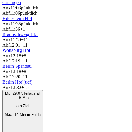
Göttingen
Ank
11:03
pünktlich
Abf
11:06
pünktlich
Hildesheim Hbf
Ank
11:35
pünktlich
Abf
11:36
+1
Braunschweig Hbf
Ank
11:59
+11
Abf
12:01
+11
Wolfsburg Hbf
Ank
12:18
+8
Abf
12:19
+11
Berlin-Spandau
Ank
13:18
+8
Abf
13:20
+11
Berlin Hbf (tief)
Ank
13:32
+15
Mi., 29.07.
Teilausfall
+6 Min
am Ziel
Max. 14 Min in Fulda