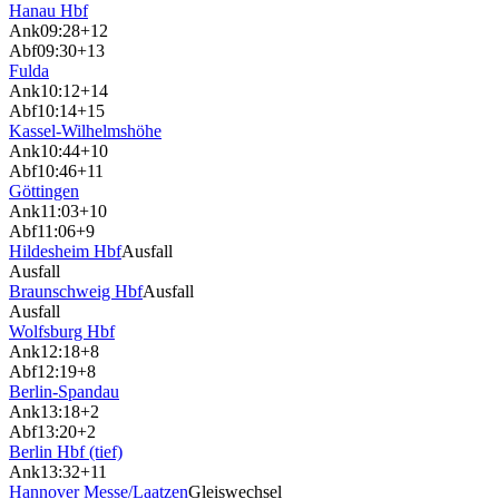
Hanau Hbf
Ank
09:28
+12
Abf
09:30
+13
Fulda
Ank
10:12
+14
Abf
10:14
+15
Kassel-Wilhelmshöhe
Ank
10:44
+10
Abf
10:46
+11
Göttingen
Ank
11:03
+10
Abf
11:06
+9
Hildesheim Hbf
Ausfall
Ausfall
Braunschweig Hbf
Ausfall
Ausfall
Wolfsburg Hbf
Ank
12:18
+8
Abf
12:19
+8
Berlin-Spandau
Ank
13:18
+2
Abf
13:20
+2
Berlin Hbf (tief)
Ank
13:32
+11
Hannover Messe/Laatzen
Gleiswechsel