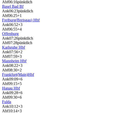
Abf
06:16
pünktlich
Basel Bad Bf
Ank
06:23
pünktlich
Abf
06:25
+1
Freiburg(Breisgau) Hbf
Ank
06:52
+3
Abf
06:55
+4
Offenburg
Ank
07:26
pünktlich
Abf
07:28
pünktlich
Karlsruhe Hbf
Ank
07:56
+2
Abf
07:59
+3
Mannheim Hbf
Ank
08:22
+3
Abf
08:30
+2
Frankfurt(Main)Hbf
Ank
09:09
+6
Abf
09:15
+5
Hanau Hbf
Ank
09:28
+6
Abf
09:30
+6
Fulda
Ank
10:12
+3
Abf
10:14
+3