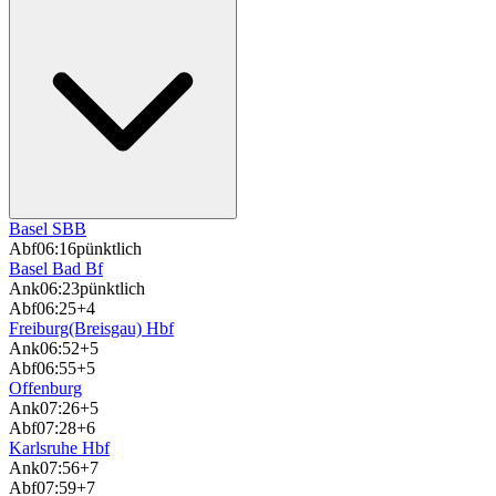
Basel SBB
Abf
06:16
pünktlich
Basel Bad Bf
Ank
06:23
pünktlich
Abf
06:25
+4
Freiburg(Breisgau) Hbf
Ank
06:52
+5
Abf
06:55
+5
Offenburg
Ank
07:26
+5
Abf
07:28
+6
Karlsruhe Hbf
Ank
07:56
+7
Abf
07:59
+7