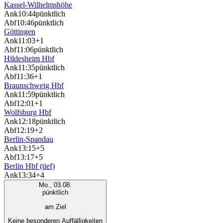
Kassel-Wilhelmshöhe
Ank
10:44
pünktlich
Abf
10:46
pünktlich
Göttingen
Ank
11:03
+1
Abf
11:06
pünktlich
Hildesheim Hbf
Ank
11:35
pünktlich
Abf
11:36
+1
Braunschweig Hbf
Ank
11:59
pünktlich
Abf
12:01
+1
Wolfsburg Hbf
Ank
12:18
pünktlich
Abf
12:19
+2
Berlin-Spandau
Ank
13:15
+5
Abf
13:17
+5
Berlin Hbf (tief)
Ank
13:34
+4
Mo., 03.08.
pünktlich
am Ziel
Keine besonderen Auffälligkeiten