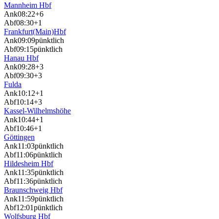
Mannheim Hbf
Ank
08:22
+6
Abf
08:30
+1
Frankfurt(Main)Hbf
Ank
09:09
pünktlich
Abf
09:15
pünktlich
Hanau Hbf
Ank
09:28
+3
Abf
09:30
+3
Fulda
Ank
10:12
+1
Abf
10:14
+3
Kassel-Wilhelmshöhe
Ank
10:44
+1
Abf
10:46
+1
Göttingen
Ank
11:03
pünktlich
Abf
11:06
pünktlich
Hildesheim Hbf
Ank
11:35
pünktlich
Abf
11:36
pünktlich
Braunschweig Hbf
Ank
11:59
pünktlich
Abf
12:01
pünktlich
Wolfsburg Hbf