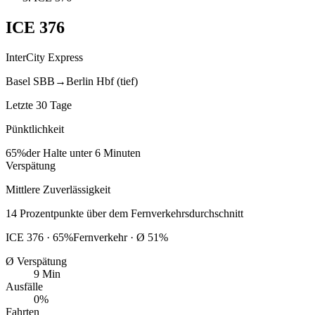
ICE
376
InterCity Express
Basel SBB
→
Berlin Hbf (tief)
Letzte 30 Tage
Pünktlichkeit
65%
der Halte unter 6 Minuten
Verspätung
Mittlere Zuverlässigkeit
14
Prozentpunkte
über
dem Fernverkehrsdurchschnitt
ICE
376
·
65
%
Fernverkehr · Ø
51
%
Ø Verspätung
9 Min
Ausfälle
0%
Fahrten