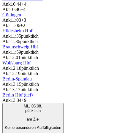
Ank
10:44
+4
Abf
10:46
+4
Göttingen
Ank
11:03
+3
Abf
11:06
+2
Hildesheim Hbf
Ank
11:35
pünktlich
Abf
11:36
pünktlich
Braunschweig Hbf
Ank
11:59
pünktlich
Abf
12:01
pünktlich
Wolfsburg Hbf
Ank
12:18
pünktlich
Abf
12:19
pünktlich
Berlin-Spandau
Ank
13:15
pünktlich
Abf
13:17
pünktlich
Berlin Hbf (tief)
Ank
13:34
+9
Mi., 05.08.
pünktlich
am Ziel
Keine besonderen Auffälligkeiten