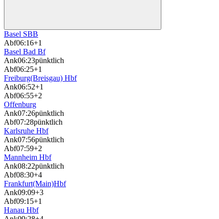
Basel SBB
Abf
06:16
+1
Basel Bad Bf
Ank
06:23
pünktlich
Abf
06:25
+1
Freiburg(Breisgau) Hbf
Ank
06:52
+1
Abf
06:55
+2
Offenburg
Ank
07:26
pünktlich
Abf
07:28
pünktlich
Karlsruhe Hbf
Ank
07:56
pünktlich
Abf
07:59
+2
Mannheim Hbf
Ank
08:22
pünktlich
Abf
08:30
+4
Frankfurt(Main)Hbf
Ank
09:09
+3
Abf
09:15
+1
Hanau Hbf
Ank
09:28
+4