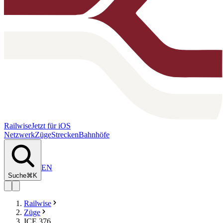
Railwise
Jetzt für iOS
Netzwerk
Züge
Strecken
Bahnhöfe
EN
Suche
⌘K
Railwise
Züge
ICE 376