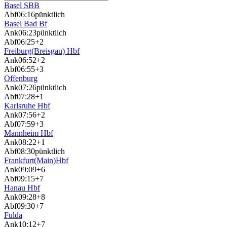
Basel SBB
Abf
06:16
pünktlich
Basel Bad Bf
Ank
06:23
pünktlich
Abf
06:25
+2
Freiburg(Breisgau) Hbf
Ank
06:52
+2
Abf
06:55
+3
Offenburg
Ank
07:26
pünktlich
Abf
07:28
+1
Karlsruhe Hbf
Ank
07:56
+2
Abf
07:59
+3
Mannheim Hbf
Ank
08:22
+1
Abf
08:30
pünktlich
Frankfurt(Main)Hbf
Ank
09:09
+6
Abf
09:15
+7
Hanau Hbf
Ank
09:28
+8
Abf
09:30
+7
Fulda
Ank
10:12
+7