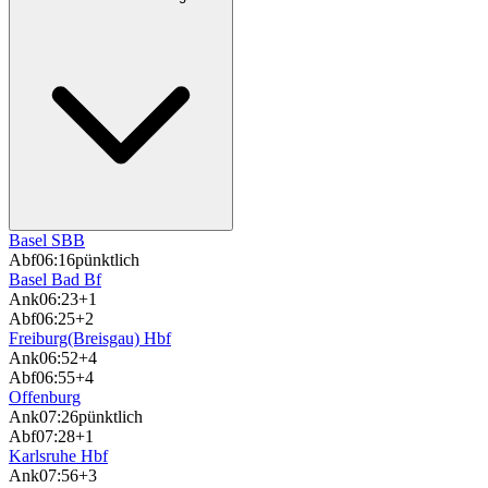
Basel SBB
Abf
06:16
pünktlich
Basel Bad Bf
Ank
06:23
+1
Abf
06:25
+2
Freiburg(Breisgau) Hbf
Ank
06:52
+4
Abf
06:55
+4
Offenburg
Ank
07:26
pünktlich
Abf
07:28
+1
Karlsruhe Hbf
Ank
07:56
+3