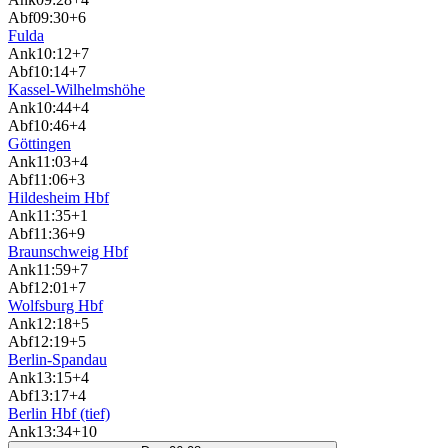
Abf
09:30
+6
Fulda
Ank
10:12
+7
Abf
10:14
+7
Kassel-Wilhelmshöhe
Ank
10:44
+4
Abf
10:46
+4
Göttingen
Ank
11:03
+4
Abf
11:06
+3
Hildesheim Hbf
Ank
11:35
+1
Abf
11:36
+9
Braunschweig Hbf
Ank
11:59
+7
Abf
12:01
+7
Wolfsburg Hbf
Ank
12:18
+5
Abf
12:19
+5
Berlin-Spandau
Ank
13:15
+4
Abf
13:17
+4
Berlin Hbf (tief)
Ank
13:34
+10