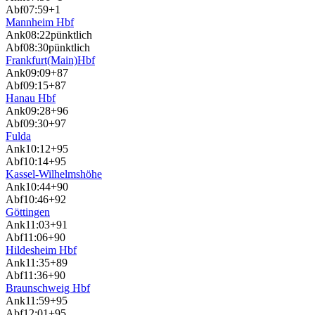
Abf
07:59
+1
Mannheim Hbf
Ank
08:22
pünktlich
Abf
08:30
pünktlich
Frankfurt(Main)Hbf
Ank
09:09
+87
Abf
09:15
+87
Hanau Hbf
Ank
09:28
+96
Abf
09:30
+97
Fulda
Ank
10:12
+95
Abf
10:14
+95
Kassel-Wilhelmshöhe
Ank
10:44
+90
Abf
10:46
+92
Göttingen
Ank
11:03
+91
Abf
11:06
+90
Hildesheim Hbf
Ank
11:35
+89
Abf
11:36
+90
Braunschweig Hbf
Ank
11:59
+95
Abf
12:01
+95