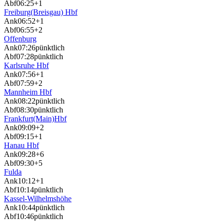
Abf
06:25
+1
Freiburg(Breisgau) Hbf
Ank
06:52
+1
Abf
06:55
+2
Offenburg
Ank
07:26
pünktlich
Abf
07:28
pünktlich
Karlsruhe Hbf
Ank
07:56
+1
Abf
07:59
+2
Mannheim Hbf
Ank
08:22
pünktlich
Abf
08:30
pünktlich
Frankfurt(Main)Hbf
Ank
09:09
+2
Abf
09:15
+1
Hanau Hbf
Ank
09:28
+6
Abf
09:30
+5
Fulda
Ank
10:12
+1
Abf
10:14
pünktlich
Kassel-Wilhelmshöhe
Ank
10:44
pünktlich
Abf
10:46
pünktlich