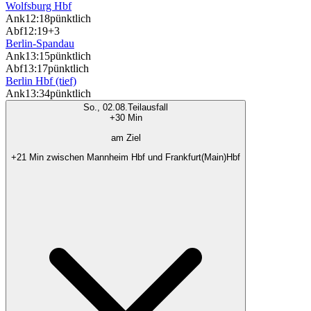
Wolfsburg Hbf
Ank
12:18
pünktlich
Abf
12:19
+3
Berlin-Spandau
Ank
13:15
pünktlich
Abf
13:17
pünktlich
Berlin Hbf (tief)
Ank
13:34
pünktlich
So., 02.08.
Teilausfall
+30 Min
am Ziel
+21 Min zwischen Mannheim Hbf und Frankfurt(Main)Hbf