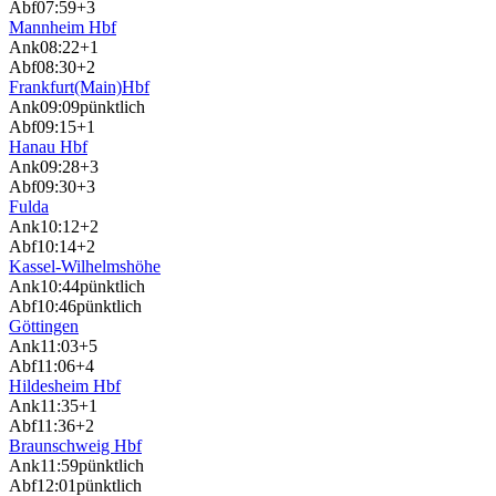
Abf
07:59
+3
Mannheim Hbf
Ank
08:22
+1
Abf
08:30
+2
Frankfurt(Main)Hbf
Ank
09:09
pünktlich
Abf
09:15
+1
Hanau Hbf
Ank
09:28
+3
Abf
09:30
+3
Fulda
Ank
10:12
+2
Abf
10:14
+2
Kassel-Wilhelmshöhe
Ank
10:44
pünktlich
Abf
10:46
pünktlich
Göttingen
Ank
11:03
+5
Abf
11:06
+4
Hildesheim Hbf
Ank
11:35
+1
Abf
11:36
+2
Braunschweig Hbf
Ank
11:59
pünktlich
Abf
12:01
pünktlich