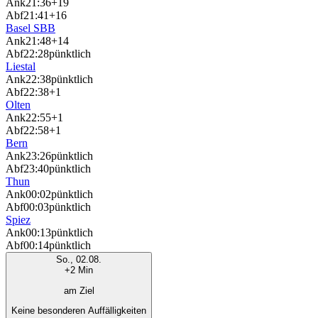
Ank
21:36
+19
Abf
21:41
+16
Basel SBB
Ank
21:48
+14
Abf
22:28
pünktlich
Liestal
Ank
22:38
pünktlich
Abf
22:38
+1
Olten
Ank
22:55
+1
Abf
22:58
+1
Bern
Ank
23:26
pünktlich
Abf
23:40
pünktlich
Thun
Ank
00:02
pünktlich
Abf
00:03
pünktlich
Spiez
Ank
00:13
pünktlich
Abf
00:14
pünktlich
So., 02.08.
+2 Min
am Ziel
Keine besonderen Auffälligkeiten