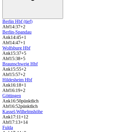
Berlin Hbf (tief)
Abf
14:37
+2
Berlin-Spandau
Ank
14:45
+1
Abf
14:47
+1
Wolfsburg Hbf
Ank
15:37
+5
Abf
15:38
+5
Braunschweig Hbf
Ank
15:55
+2
Abf
15:57
+2
Hildesheim Hbf
Ank
16:18
+1
Abf
16:19
+2
Göttingen
Ank
16:50
pünktlich
Abf
16:52
pünktlich
Kassel-Wilhelmshöhe
Ank
17:11
+12
Abf
17:13
+14
Fulda