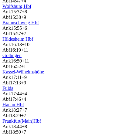
Abf
14:47
+4
Wolfsburg Hbf
Ank
15:37
+8
Abf
15:38
+9
Braunschweig Hbf
Ank
15:55
+6
Abf
15:57
+7
Hildesheim Hbf
Ank
16:18
+10
Abf
16:19
+11
Göttingen
Ank
16:50
+11
Abf
16:52
+11
Kassel-Wilhelmshöhe
Ank
17:11
+9
Abf
17:13
+9
Fulda
Ank
17:44
+4
Abf
17:46
+4
Hanau Hbf
Ank
18:27
+7
Abf
18:29
+7
Frankfurt(Main)Hbf
Ank
18:44
+8
Abf
18:50
+7