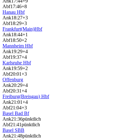
Ank
17:44
+9
Abf
17:46
+8
Hanau Hbf
Ank
18:27
+3
Abf
18:29
+3
Frankfurt(Main)Hbf
Ank
18:44
+1
Abf
18:50
+2
Mannheim Hbf
Ank
19:29
+4
Abf
19:37
+4
Karlsruhe Hbf
Ank
19:59
+2
Abf
20:01
+3
Offenburg
Ank
20:29
+4
Abf
20:31
+4
Freiburg(Breisgau) Hbf
Ank
21:01
+4
Abf
21:04
+3
Basel Bad Bf
Ank
21:36
pünktlich
Abf
21:41
pünktlich
Basel SBB
Ank
21:48
pünktlich