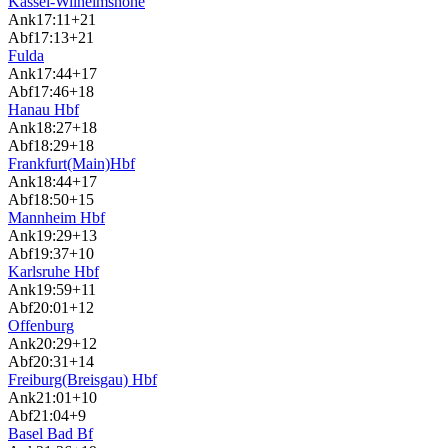
Kassel-Wilhelmshöhe
Ank
17:11
+21
Abf
17:13
+21
Fulda
Ank
17:44
+17
Abf
17:46
+18
Hanau Hbf
Ank
18:27
+18
Abf
18:29
+18
Frankfurt(Main)Hbf
Ank
18:44
+17
Abf
18:50
+15
Mannheim Hbf
Ank
19:29
+13
Abf
19:37
+10
Karlsruhe Hbf
Ank
19:59
+11
Abf
20:01
+12
Offenburg
Ank
20:29
+12
Abf
20:31
+14
Freiburg(Breisgau) Hbf
Ank
21:01
+10
Abf
21:04
+9
Basel Bad Bf