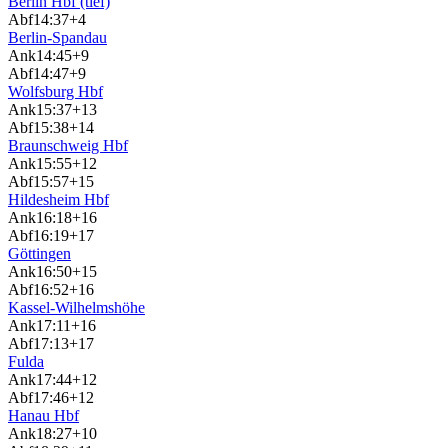
Berlin Hbf (tief)
Abf
14:37
+4
Berlin-Spandau
Ank
14:45
+9
Abf
14:47
+9
Wolfsburg Hbf
Ank
15:37
+13
Abf
15:38
+14
Braunschweig Hbf
Ank
15:55
+12
Abf
15:57
+15
Hildesheim Hbf
Ank
16:18
+16
Abf
16:19
+17
Göttingen
Ank
16:50
+15
Abf
16:52
+16
Kassel-Wilhelmshöhe
Ank
17:11
+16
Abf
17:13
+17
Fulda
Ank
17:44
+12
Abf
17:46
+12
Hanau Hbf
Ank
18:27
+10