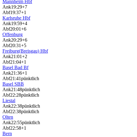
Mannheim Hbf
Ank
19:29
+7
Abf
19:37
+1
Karlsruhe Hbf
Ank
19:59
+4
Abf
20:01
+6
Offenburg
Ank
20:29
+6
Abf
20:31
+5
Freiburg(Breisgau) Hbf
Ank
21:01
+2
Abf
21:04
+1
Basel Bad Bf
Ank
21:36
+1
Abf
21:41
pünktlich
Basel SBB
Ank
21:48
pünktlich
Abf
22:28
pünktlich
Liestal
Ank
22:38
pünktlich
Abf
22:38
pünktlich
Olten
Ank
22:55
pünktlich
Abf
22:58
+1
Bern