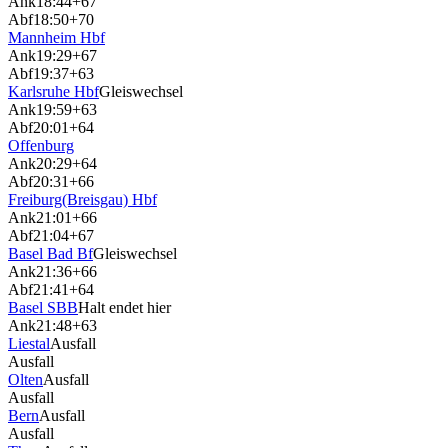
Ank
18:44
+67
Abf
18:50
+70
Mannheim Hbf
Ank
19:29
+67
Abf
19:37
+63
Karlsruhe Hbf
Gleiswechsel
Ank
19:59
+63
Abf
20:01
+64
Offenburg
Ank
20:29
+64
Abf
20:31
+66
Freiburg(Breisgau) Hbf
Ank
21:01
+66
Abf
21:04
+67
Basel Bad Bf
Gleiswechsel
Ank
21:36
+66
Abf
21:41
+64
Basel SBB
Halt endet hier
Ank
21:48
+63
Liestal
Ausfall
Ausfall
Olten
Ausfall
Ausfall
Bern
Ausfall
Ausfall