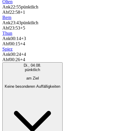
Olten
Ank
22:55
pünktlich
Abf
22:58
+1
Bern
Ank
23:43
pünktlich
Abf
23:53
+5
Thun
Ank
00:14
+3
Abf
00:15
+4
Spiez
Ank
00:24
+4
Abf
00:26
+4
Di., 04.08.
pünktlich
am Ziel
Keine besonderen Auffälligkeiten