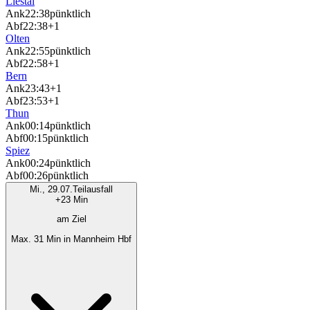
Liestal
Ank
22:38
pünktlich
Abf
22:38
+1
Olten
Ank
22:55
pünktlich
Abf
22:58
+1
Bern
Ank
23:43
+1
Abf
23:53
+1
Thun
Ank
00:14
pünktlich
Abf
00:15
pünktlich
Spiez
Ank
00:24
pünktlich
Abf
00:26
pünktlich
Mi., 29.07.
Teilausfall
+23 Min
am Ziel
Max. 31 Min in Mannheim Hbf