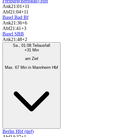
Freiburg(Breisgau) Hbf
Ank
21:01
+11
Abf
21:04
+11
Basel Bad Bf
Ank
21:36
+6
Abf
21:41
+3
Basel SBB
Ank
21:48
+2
Sa., 01.08.
Teilausfall
+31 Min
am Ziel
Max. 67 Min in Mannheim Hbf
Berlin Hbf (tief)
Abf
14:37
+1