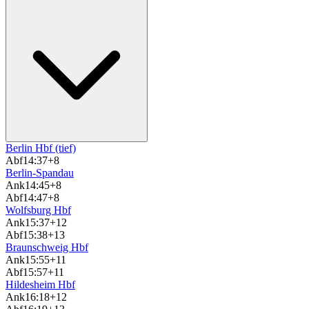
Berlin Hbf (tief)
Abf
14:37
+8
Berlin-Spandau
Ank
14:45
+8
Abf
14:47
+8
Wolfsburg Hbf
Ank
15:37
+12
Abf
15:38
+13
Braunschweig Hbf
Ank
15:55
+11
Abf
15:57
+11
Hildesheim Hbf
Ank
16:18
+12