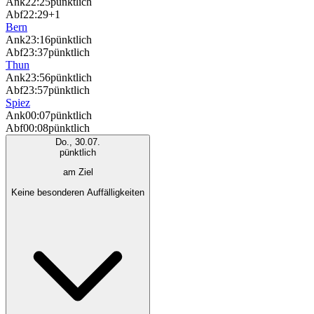
Ank
22:25
pünktlich
Abf
22:29
+1
Bern
Ank
23:16
pünktlich
Abf
23:37
pünktlich
Thun
Ank
23:56
pünktlich
Abf
23:57
pünktlich
Spiez
Ank
00:07
pünktlich
Abf
00:08
pünktlich
Do., 30.07.
pünktlich
am Ziel
Keine besonderen Auffälligkeiten