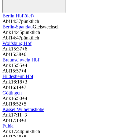
Berlin Hbf (tief)
Abf
14:37
pünktlich
Berlin-Spandau
Gleiswechsel
Ank
14:45
pünktlich
Abf
14:47
pünktlich
Wolfsburg Hbf
Ank
15:37
+6
Abf
15:38
+6
Braunschweig Hbf
Ank
15:55
+4
Abf
15:57
+4
Hildesheim Hbf
Ank
16:18
+3
Abf
16:19
+7
Göttingen
Ank
16:50
+4
Abf
16:52
+5
Kassel-Wilhelmshöhe
Ank
17:11
+3
Abf
17:13
+3
Fulda
Ank
17:44
pünktlich
Abf
17:46
+8