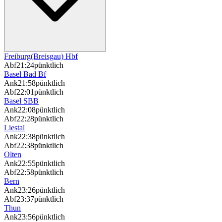
Freiburg(Breisgau) Hbf
Abf
21:24
pünktlich
Basel Bad Bf
Ank
21:58
pünktlich
Abf
22:01
pünktlich
Basel SBB
Ank
22:08
pünktlich
Abf
22:28
pünktlich
Liestal
Ank
22:38
pünktlich
Abf
22:38
pünktlich
Olten
Ank
22:55
pünktlich
Abf
22:58
pünktlich
Bern
Ank
23:26
pünktlich
Abf
23:37
pünktlich
Thun
Ank
23:56
pünktlich