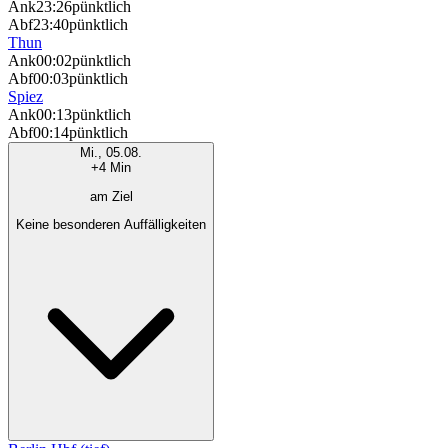
Ank
23:26
pünktlich
Abf
23:40
pünktlich
Thun
Ank
00:02
pünktlich
Abf
00:03
pünktlich
Spiez
Ank
00:13
pünktlich
Abf
00:14
pünktlich
Mi., 05.08.
+4 Min
am Ziel
Keine besonderen Auffälligkeiten