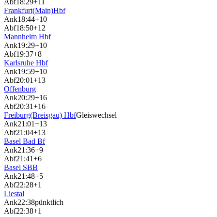
Abf
18:29
+11
Frankfurt(Main)Hbf
Ank
18:44
+10
Abf
18:50
+12
Mannheim Hbf
Ank
19:29
+10
Abf
19:37
+8
Karlsruhe Hbf
Ank
19:59
+10
Abf
20:01
+13
Offenburg
Ank
20:29
+16
Abf
20:31
+16
Freiburg(Breisgau) Hbf
Gleiswechsel
Ank
21:01
+13
Abf
21:04
+13
Basel Bad Bf
Ank
21:36
+9
Abf
21:41
+6
Basel SBB
Ank
21:48
+5
Abf
22:28
+1
Liestal
Ank
22:38
pünktlich
Abf
22:38
+1