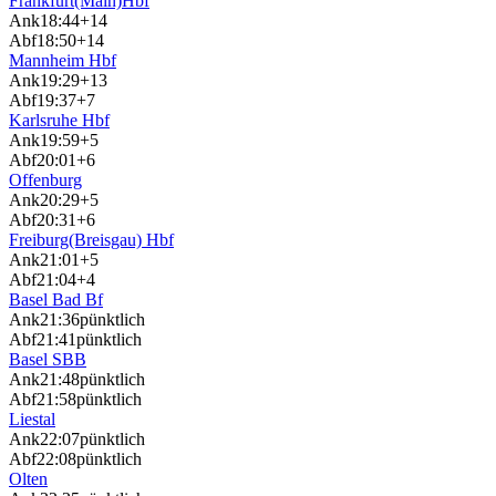
Frankfurt(Main)Hbf
Ank
18:44
+14
Abf
18:50
+14
Mannheim Hbf
Ank
19:29
+13
Abf
19:37
+7
Karlsruhe Hbf
Ank
19:59
+5
Abf
20:01
+6
Offenburg
Ank
20:29
+5
Abf
20:31
+6
Freiburg(Breisgau) Hbf
Ank
21:01
+5
Abf
21:04
+4
Basel Bad Bf
Ank
21:36
pünktlich
Abf
21:41
pünktlich
Basel SBB
Ank
21:48
pünktlich
Abf
21:58
pünktlich
Liestal
Ank
22:07
pünktlich
Abf
22:08
pünktlich
Olten