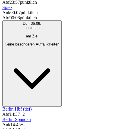
Abf
23:57
pünktlich
Spiez
Ank
00:07
pünktlich
Abf
00:08
pünktlich
Do., 06.08.
pünktlich
am Ziel
Keine besonderen Auffälligkeiten
Berlin Hbf (tief)
Abf
14:37
+2
Berlin-Spandau
Ank
14:45
+2