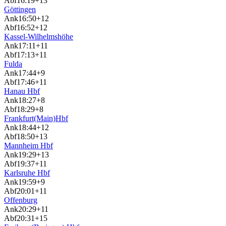
Abf
16:19
+13
Göttingen
Ank
16:50
+12
Abf
16:52
+12
Kassel-Wilhelmshöhe
Ank
17:11
+11
Abf
17:13
+11
Fulda
Ank
17:44
+9
Abf
17:46
+11
Hanau Hbf
Ank
18:27
+8
Abf
18:29
+8
Frankfurt(Main)Hbf
Ank
18:44
+12
Abf
18:50
+13
Mannheim Hbf
Ank
19:29
+13
Abf
19:37
+11
Karlsruhe Hbf
Ank
19:59
+9
Abf
20:01
+11
Offenburg
Ank
20:29
+11
Abf
20:31
+15