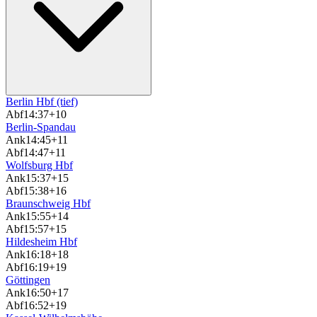
Berlin Hbf (tief)
Abf
14:37
+10
Berlin-Spandau
Ank
14:45
+11
Abf
14:47
+11
Wolfsburg Hbf
Ank
15:37
+15
Abf
15:38
+16
Braunschweig Hbf
Ank
15:55
+14
Abf
15:57
+15
Hildesheim Hbf
Ank
16:18
+18
Abf
16:19
+19
Göttingen
Ank
16:50
+17
Abf
16:52
+19