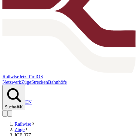
Railwise
Jetzt für iOS
Netzwerk
Züge
Strecken
Bahnhöfe
EN
Suche
⌘K
Railwise
Züge
ICE 377