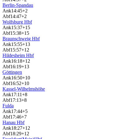
Berlin-Spandau
Ank
14:45
+2
Abf
14:47
+2
Wolfsburg Hbf
Ank
15:37
+15
Abf
15:38
+15
Braunschweig Hbf
Ank
15:55
+13
Abf
15:57
+12
Hildesheim Hbf
Ank
16:18
+12
Abf
16:19
+13
Göttingen
Ank
16:50
+10
Abf
16:52
+10
Kassel-Wilhelmshöhe
Ank
17:11
+8
Abf
17:13
+8
Fulda
Ank
17:44
+5
Abf
17:46
+7
Hanau Hbf
Ank
18:27
+12
Abf
18:29
+12