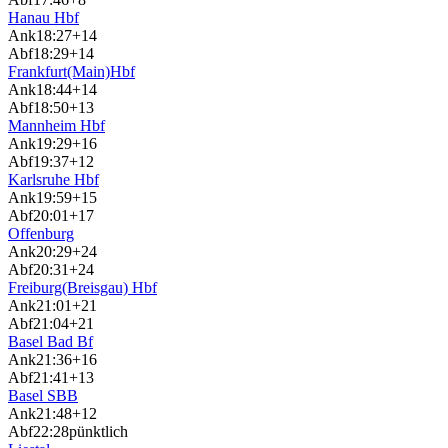
Hanau Hbf
Ank
18:27
+14
Abf
18:29
+14
Frankfurt(Main)Hbf
Ank
18:44
+14
Abf
18:50
+13
Mannheim Hbf
Ank
19:29
+16
Abf
19:37
+12
Karlsruhe Hbf
Ank
19:59
+15
Abf
20:01
+17
Offenburg
Ank
20:29
+24
Abf
20:31
+24
Freiburg(Breisgau) Hbf
Ank
21:01
+21
Abf
21:04
+21
Basel Bad Bf
Ank
21:36
+16
Abf
21:41
+13
Basel SBB
Ank
21:48
+12
Abf
22:28
pünktlich