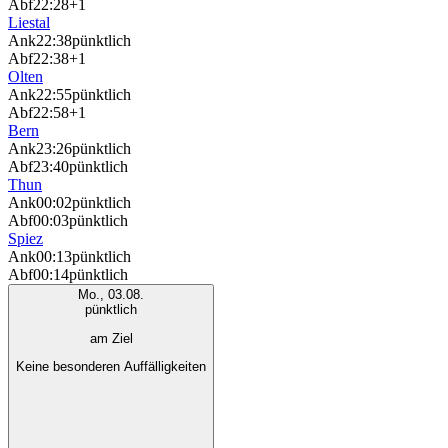
Abf
22:28
+1
Liestal
Ank
22:38
pünktlich
Abf
22:38
+1
Olten
Ank
22:55
pünktlich
Abf
22:58
+1
Bern
Ank
23:26
pünktlich
Abf
23:40
pünktlich
Thun
Ank
00:02
pünktlich
Abf
00:03
pünktlich
Spiez
Ank
00:13
pünktlich
Abf
00:14
pünktlich
Mo., 03.08.
pünktlich
am Ziel
Keine besonderen Auffälligkeiten