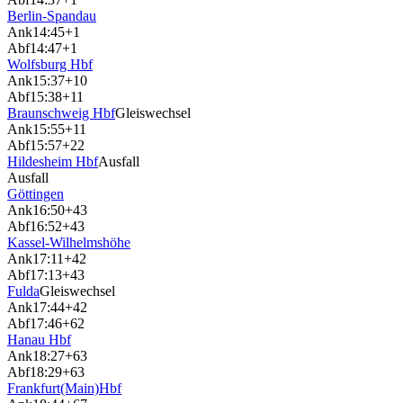
Berlin-Spandau
Ank
14:45
+1
Abf
14:47
+1
Wolfsburg Hbf
Ank
15:37
+10
Abf
15:38
+11
Braunschweig Hbf
Gleiswechsel
Ank
15:55
+11
Abf
15:57
+22
Hildesheim Hbf
Ausfall
Ausfall
Göttingen
Ank
16:50
+43
Abf
16:52
+43
Kassel-Wilhelmshöhe
Ank
17:11
+42
Abf
17:13
+43
Fulda
Gleiswechsel
Ank
17:44
+42
Abf
17:46
+62
Hanau Hbf
Ank
18:27
+63
Abf
18:29
+63
Frankfurt(Main)Hbf