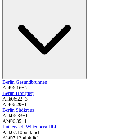
Berlin Gesundbrunnen
Abf
06:16
+5
Berlin Hbf (tief)
Ank
06:22
+3
Abf
06:29
+1
Berlin Südkreuz
Ank
06:33
+1
Abf
06:35
+1
Lutherstadt Wittenberg Hbf
Ank
07:10
pünktlich
Abf
07:12
pünktlich