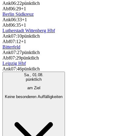
Ank
06:22
pünktlich
Abf
06:29
+1
Berlin Südkreuz
Ank
06:33
+1
Abf
06:35
+1
Lutherstadt Wittenberg Hbf
Ank
07:10
pünktlich
Abf
07:12
+1
Bitterfeld
Ank
07:27
pünktlich
Abf
07:29
pünktlich
Leipzig Hbf
Ank
07:46
pünktlich
Sa., 01.08.
pünktlich
am Ziel
Keine besonderen Auffälligkeiten