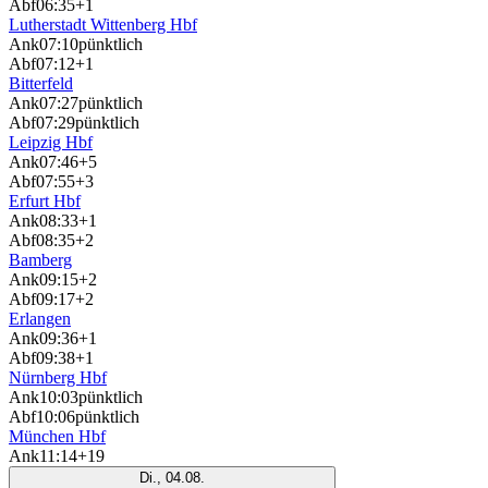
Abf
06:35
+1
Lutherstadt Wittenberg Hbf
Ank
07:10
pünktlich
Abf
07:12
+1
Bitterfeld
Ank
07:27
pünktlich
Abf
07:29
pünktlich
Leipzig Hbf
Ank
07:46
+5
Abf
07:55
+3
Erfurt Hbf
Ank
08:33
+1
Abf
08:35
+2
Bamberg
Ank
09:15
+2
Abf
09:17
+2
Erlangen
Ank
09:36
+1
Abf
09:38
+1
Nürnberg Hbf
Ank
10:03
pünktlich
Abf
10:06
pünktlich
München Hbf
Ank
11:14
+19
Di., 04.08.