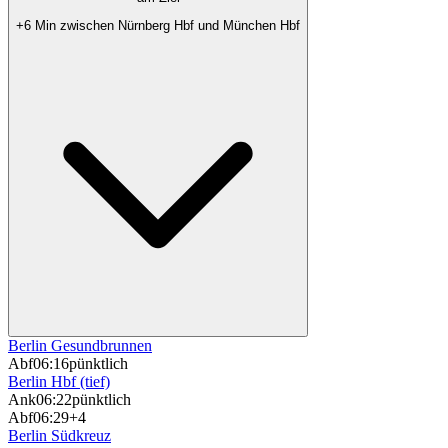
+6 Min zwischen Nürnberg Hbf und München Hbf
Berlin Gesundbrunnen
Abf
06:16
pünktlich
Berlin Hbf (tief)
Ank
06:22
pünktlich
Abf
06:29
+4
Berlin Südkreuz