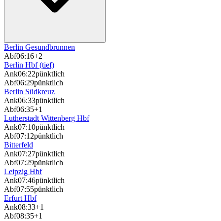
Berlin Gesundbrunnen
Abf
06:16
+2
Berlin Hbf (tief)
Ank
06:22
pünktlich
Abf
06:29
pünktlich
Berlin Südkreuz
Ank
06:33
pünktlich
Abf
06:35
+1
Lutherstadt Wittenberg Hbf
Ank
07:10
pünktlich
Abf
07:12
pünktlich
Bitterfeld
Ank
07:27
pünktlich
Abf
07:29
pünktlich
Leipzig Hbf
Ank
07:46
pünktlich
Abf
07:55
pünktlich
Erfurt Hbf
Ank
08:33
+1
Abf
08:35
+1