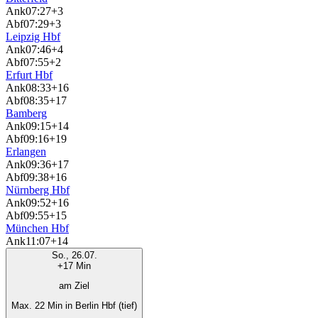
Ank
07:27
+3
Abf
07:29
+3
Leipzig Hbf
Ank
07:46
+4
Abf
07:55
+2
Erfurt Hbf
Ank
08:33
+16
Abf
08:35
+17
Bamberg
Ank
09:15
+14
Abf
09:16
+19
Erlangen
Ank
09:36
+17
Abf
09:38
+16
Nürnberg Hbf
Ank
09:52
+16
Abf
09:55
+15
München Hbf
Ank
11:07
+14
So., 26.07.
+17 Min
am Ziel
Max. 22 Min in Berlin Hbf (tief)