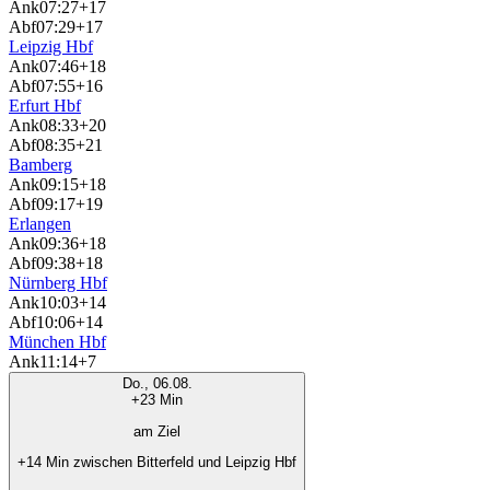
Ank
07:27
+17
Abf
07:29
+17
Leipzig Hbf
Ank
07:46
+18
Abf
07:55
+16
Erfurt Hbf
Ank
08:33
+20
Abf
08:35
+21
Bamberg
Ank
09:15
+18
Abf
09:17
+19
Erlangen
Ank
09:36
+18
Abf
09:38
+18
Nürnberg Hbf
Ank
10:03
+14
Abf
10:06
+14
München Hbf
Ank
11:14
+7
Do., 06.08.
+23 Min
am Ziel
+14 Min zwischen Bitterfeld und Leipzig Hbf