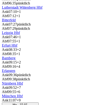
Abf
06:35
pünktlich
Lutherstadt Wittenberg Hbf
Ank
07:10
+1
Abf
07:12
+1
Bitterfeld
Ank
07:27
pünktlich
Abf
07:29
pünktlich
Leipzig Hbf
Ank
07:46
+1
Abf
07:55
+1
Erfurt Hbf
Ank
08:33
+2
Abf
08:35
+1
Bamberg
Ank
09:15
+2
Abf
09:16
+4
Erlangen
Ank
09:36
pünktlich
Abf
09:38
pünktlich
Nürnberg Hbf
Ank
09:52
+7
Abf
09:55
+6
München Hbf
Ank
11:07
+9
Mo., 27.07.