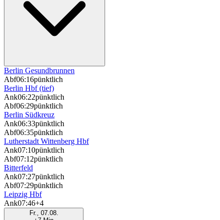
Berlin Gesundbrunnen
Abf
06:16
pünktlich
Berlin Hbf (tief)
Ank
06:22
pünktlich
Abf
06:29
pünktlich
Berlin Südkreuz
Ank
06:33
pünktlich
Abf
06:35
pünktlich
Lutherstadt Wittenberg Hbf
Ank
07:10
pünktlich
Abf
07:12
pünktlich
Bitterfeld
Ank
07:27
pünktlich
Abf
07:29
pünktlich
Leipzig Hbf
Ank
07:46
+4
Fr., 07.08.