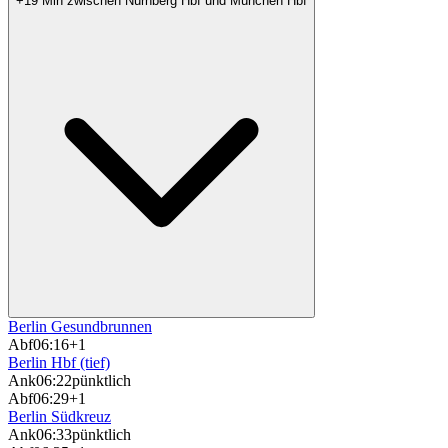
+19 Min zwischen Nürnberg Hbf und München Hbf
Berlin Gesundbrunnen
Abf
06:16
+1
Berlin Hbf (tief)
Ank
06:22
pünktlich
Abf
06:29
+1
Berlin Südkreuz
Ank
06:33
pünktlich