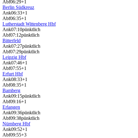
Abf
06:29
+1
Berlin Südkreuz
Ank
06:33
+1
Abf
06:35
+1
Lutherstadt Wittenberg Hbf
Ank
07:10
pünktlich
Abf
07:12
pünktlich
Bitterfeld
Ank
07:27
pünktlich
Abf
07:29
pünktlich
Leipzig Hbf
Ank
07:46
+1
Abf
07:55
+1
Erfurt Hbf
Ank
08:33
+1
Abf
08:35
+1
Bamberg
Ank
09:15
pünktlich
Abf
09:16
+1
Erlangen
Ank
09:36
pünktlich
Abf
09:38
pünktlich
Nürnberg Hbf
Ank
09:52
+1
Abf
09:55
+3