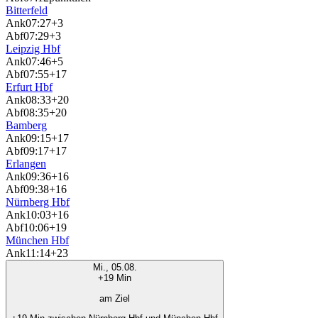
Bitterfeld
Ank
07:27
+3
Abf
07:29
+3
Leipzig Hbf
Ank
07:46
+5
Abf
07:55
+17
Erfurt Hbf
Ank
08:33
+20
Abf
08:35
+20
Bamberg
Ank
09:15
+17
Abf
09:17
+17
Erlangen
Ank
09:36
+16
Abf
09:38
+16
Nürnberg Hbf
Ank
10:03
+16
Abf
10:06
+19
München Hbf
Ank
11:14
+23
Mi., 05.08.
+19 Min
am Ziel