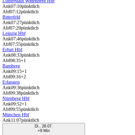
Lutherstadt Wittenberg Hbf
Ank
07:10
pünktlich
Abf
07:12
pünktlich
Bitterfeld
Ank
07:27
pünktlich
Abf
07:29
pünktlich
Leipzig Hbf
Ank
07:46
pünktlich
Abf
07:55
pünktlich
Erfurt Hbf
Ank
08:33
pünktlich
Abf
08:35
+1
Bamberg
Ank
09:15
+1
Abf
09:16
+2
Erlangen
Ank
09:36
pünktlich
Abf
09:38
pünktlich
Nürnberg Hbf
Ank
09:52
+1
Abf
09:55
pünktlich
München Hbf
Ank
11:07
pünktlich
Di., 28.07.
+9 Min