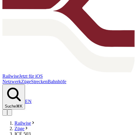
Railwise
Jetzt für iOS
Netzwerk
Züge
Strecken
Bahnhöfe
EN
Suche
⌘K
Railwise
Züge
ICE 503