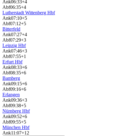
Ank
06:33
+4
Abf
06:35
+4
Lutherstadt Wittenberg Hbf
Ank
07:10
+5
Abf
07:12
+5
Bitterfeld
Ank
07:27
+4
Abf
07:29
+3
Leipzig Hbf
Ank
07:46
+3
Abf
07:55
+1
Erfurt Hbf
Ank
08:33
+6
Abf
08:35
+6
Bamberg
Ank
09:15
+6
Abf
09:16
+6
Erlangen
Ank
09:36
+3
Abf
09:38
+5
Nürnberg Hbf
Ank
09:52
+6
Abf
09:55
+5
München Hbf
Ank
11:07
+12