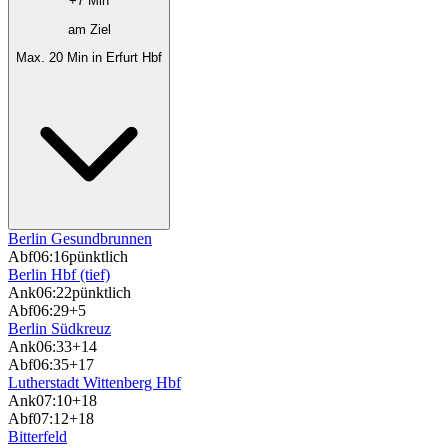
+7 Min
am Ziel
Max. 20 Min in Erfurt Hbf
Berlin Gesundbrunnen
Abf
06:16
pünktlich
Berlin Hbf (tief)
Ank
06:22
pünktlich
Abf
06:29
+5
Berlin Südkreuz
Ank
06:33
+14
Abf
06:35
+17
Lutherstadt Wittenberg Hbf
Ank
07:10
+18
Abf
07:12
+18
Bitterfeld