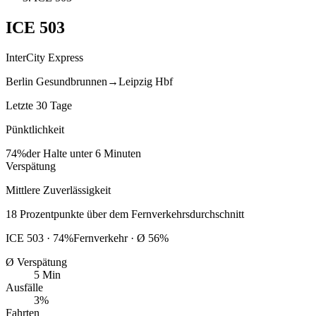
ICE
503
InterCity Express
Berlin Gesundbrunnen
→
Leipzig Hbf
Letzte 30 Tage
Pünktlichkeit
74%
der Halte unter 6 Minuten
Verspätung
Mittlere Zuverlässigkeit
18
Prozentpunkte
über
dem Fernverkehrsdurchschnitt
ICE
503
·
74
%
Fernverkehr · Ø
56
%
Ø Verspätung
5 Min
Ausfälle
3%
Fahrten