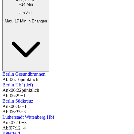
+14 Min
am Ziel
Max. 17 Min in Erlangen
Berlin Gesundbrunnen
Abf
06:16
pünktlich
Berlin Hbf (tief)
Ank
06:22
pünktlich
Abf
06:29
+1
Berlin Südkreuz
Ank
06:33
+1
Abf
06:35
+3
Lutherstadt Wittenberg Hbf
Ank
07:10
+3
Abf
07:12
+4
Bitterfeld