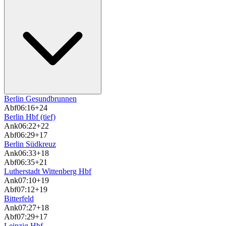
Berlin Gesundbrunnen
Abf
06:16
+24
Berlin Hbf (tief)
Ank
06:22
+22
Abf
06:29
+17
Berlin Südkreuz
Ank
06:33
+18
Abf
06:35
+21
Lutherstadt Wittenberg Hbf
Ank
07:10
+19
Abf
07:12
+19
Bitterfeld
Ank
07:27
+18
Abf
07:29
+17
Leipzig Hbf