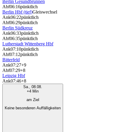
Berlin Gesundbrunnen
Abf
06:16
pünktlich
Berlin Hbf (tief)
Gleiswechsel
Ank
06:22
pünktlich
Abf
06:29
pünktlich
Berlin Südkreuz
Ank
06:33
pünktlich
Abf
06:35
pünktlich
Lutherstadt Wittenberg Hbf
Ank
07:10
pünktlich
Abf
07:12
pünktlich
Bitterfeld
Ank
07:27
+9
Abf
07:29
+8
Leipzig Hbf
Ank
07:46
+8
Sa., 08.08.
+4 Min
am Ziel
Keine besonderen Auffälligkeiten