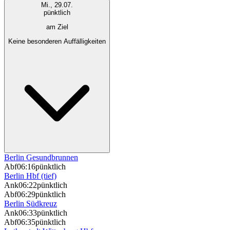
Mi., 29.07.
pünktlich
am Ziel
Keine besonderen Auffälligkeiten
Berlin Gesundbrunnen
Abf
06:16
pünktlich
Berlin Hbf (tief)
Ank
06:22
pünktlich
Abf
06:29
pünktlich
Berlin Südkreuz
Ank
06:33
pünktlich
Abf
06:35
pünktlich