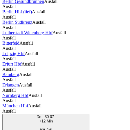
Berlin Gesundbrunnen
Ausfall
Ausfall
Berlin Hbf (tief)
Ausfall
Ausfall
Berlin Südkreuz
Ausfall
Ausfall
Lutherstadt Wittenberg Hbf
Ausfall
Ausfall
Bitterfeld
Ausfall
Ausfall
Leipzig Hbf
Ausfall
Ausfall
Erfurt Hbf
Ausfall
Ausfall
Bamberg
Ausfall
Ausfall
Erlangen
Ausfall
Ausfall
Nürnberg Hbf
Ausfall
Ausfall
München Hbf
Ausfall
Ausfall
Do., 30.07.
+12 Min
am Ziel