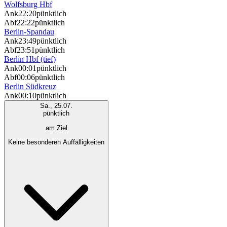
Wolfsburg Hbf
Ank
22:20
pünktlich
Abf
22:22
pünktlich
Berlin-Spandau
Ank
23:49
pünktlich
Abf
23:51
pünktlich
Berlin Hbf (tief)
Ank
00:01
pünktlich
Abf
00:06
pünktlich
Berlin Südkreuz
Ank
00:10
pünktlich
Sa., 25.07.
pünktlich
am Ziel
Keine besonderen Auffälligkeiten