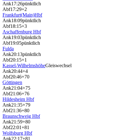
Ank
17:26
pünktlich
Abf
17:29
+2
Frankfurt(Main)Hbf
Ank
18:09
pünktlich
Abf
18:15
+3
Aschaffenburg Hbf
Ank
19:03
pünktlich
Abf
19:05
pünktlich
Fulda
Ank
20:13
pünktlich
Abf
20:15
+1
Kassel-Wilhelmshöhe
Gleiswechsel
Ank
20:44
+4
Abf
20:46
+70
Göttingen
Ank
21:04
+75
Abf
21:06
+76
Hildesheim Hbf
Ank
21:35
+79
Abf
21:36
+80
Braunschweig Hbf
Ank
21:59
+80
Abf
22:01
+81
Wolfsburg Hbf
Ank
22:17
+81