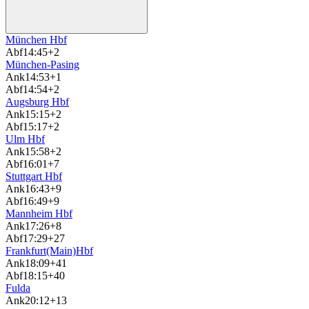
München Hbf
Abf
14:45
+2
München-Pasing
Ank
14:53
+1
Abf
14:54
+2
Augsburg Hbf
Ank
15:15
+2
Abf
15:17
+2
Ulm Hbf
Ank
15:58
+2
Abf
16:01
+7
Stuttgart Hbf
Ank
16:43
+9
Abf
16:49
+9
Mannheim Hbf
Ank
17:26
+8
Abf
17:29
+27
Frankfurt(Main)Hbf
Ank
18:09
+41
Abf
18:15
+40
Fulda
Ank
20:12
+13