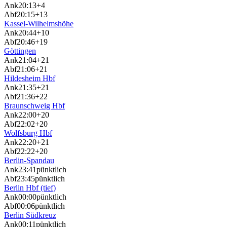
Ank
20:13
+4
Abf
20:15
+13
Kassel-Wilhelmshöhe
Ank
20:44
+10
Abf
20:46
+19
Göttingen
Ank
21:04
+21
Abf
21:06
+21
Hildesheim Hbf
Ank
21:35
+21
Abf
21:36
+22
Braunschweig Hbf
Ank
22:00
+20
Abf
22:02
+20
Wolfsburg Hbf
Ank
22:20
+21
Abf
22:22
+20
Berlin-Spandau
Ank
23:41
pünktlich
Abf
23:45
pünktlich
Berlin Hbf (tief)
Ank
00:00
pünktlich
Abf
00:06
pünktlich
Berlin Südkreuz
Ank
00:11
pünktlich