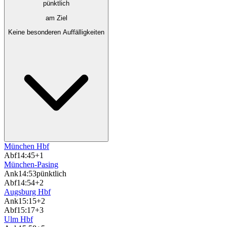
pünktlich
am Ziel
Keine besonderen Auffälligkeiten
München Hbf
Abf
14:45
+1
München-Pasing
Ank
14:53
pünktlich
Abf
14:54
+2
Augsburg Hbf
Ank
15:15
+2
Abf
15:17
+3
Ulm Hbf