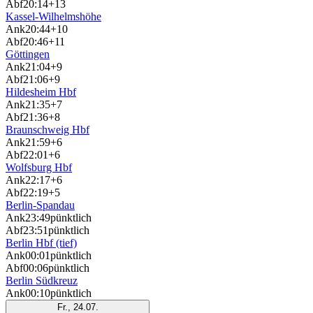
Abf
20:14
+13
Kassel-Wilhelmshöhe
Ank
20:44
+10
Abf
20:46
+11
Göttingen
Ank
21:04
+9
Abf
21:06
+9
Hildesheim Hbf
Ank
21:35
+7
Abf
21:36
+8
Braunschweig Hbf
Ank
21:59
+6
Abf
22:01
+6
Wolfsburg Hbf
Ank
22:17
+6
Abf
22:19
+5
Berlin-Spandau
Ank
23:49
pünktlich
Abf
23:51
pünktlich
Berlin Hbf (tief)
Ank
00:01
pünktlich
Abf
00:06
pünktlich
Berlin Südkreuz
Ank
00:10
pünktlich
Fr., 24.07.