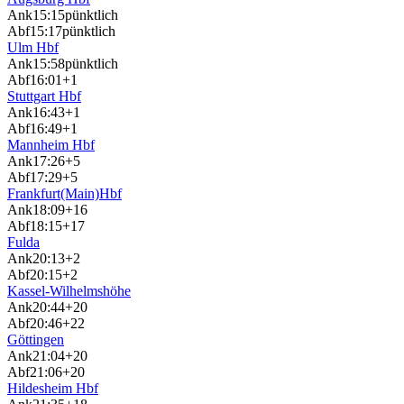
Ank
15:15
pünktlich
Abf
15:17
pünktlich
Ulm Hbf
Ank
15:58
pünktlich
Abf
16:01
+1
Stuttgart Hbf
Ank
16:43
+1
Abf
16:49
+1
Mannheim Hbf
Ank
17:26
+5
Abf
17:29
+5
Frankfurt(Main)Hbf
Ank
18:09
+16
Abf
18:15
+17
Fulda
Ank
20:13
+2
Abf
20:15
+2
Kassel-Wilhelmshöhe
Ank
20:44
+20
Abf
20:46
+22
Göttingen
Ank
21:04
+20
Abf
21:06
+20
Hildesheim Hbf