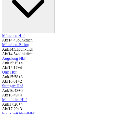
München Hbf
Abf
14:45
pünktlich
München-Pasing
Ank
14:53
pünktlich
Abf
14:54
pünktlich
Augsburg Hbf
Ank
15:15
+4
Abf
15:17
+4
Ulm Hbf
Ank
15:58
+3
Abf
16:01
+2
Stuttgart Hbf
Ank
16:43
+6
Abf
16:49
+4
Mannheim Hbf
Ank
17:26
+4
Abf
17:29
+3
Frankfurt(Main)Hbf