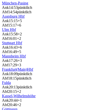
München-Pasing
Ank
14:53
pünktlich
Abf
14:54
pünktlich
Augsburg Hbf
Ank
15:15
+5
Abf
15:17
+6
Ulm Hbf
Ank
15:58
+2
Abf
16:01
+2
Stuttgart Hbf
Ank
16:43
+6
Abf
16:49
+5
Mannheim Hbf
Ank
17:26
+3
Abf
17:29
+3
Frankfurt(Main)Hbf
Ank
18:09
pünktlich
Abf
18:15
pünktlich
Fulda
Ank
20:13
pünktlich
Abf
20:15
+2
Kassel-Wilhelmshöhe
Ank
20:44
+1
Abf
20:46
+2
Göttingen