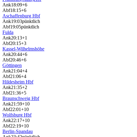
Ank
18:09
+6
Abf
18:15
+6
Aschaffenburg Hbf
Ank
19:03
pünktlich
Abf
19:05
pünktlich
Fulda
Ank
20:13
+1
Abf
20:15
+3
Kassel-Wilhelmshöhe
Ank
20:44
+6
Abf
20:46
+6
Göttingen
Ank
21:04
+4
Abf
21:06
+4
Hildesheim Hbf
Ank
21:35
+2
Abf
21:36
+5
Braunschweig Hbf
Ank
21:59
+10
Abf
22:01
+10
Wolfsburg Hbf
Ank
22:17
+10
Abf
22:19
+10
Berlin-Spandau
Ank
23:42
pünktlich