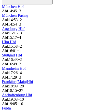
München Hbf
Abf
14:45
+3
München-Pasing
Ank
14:53
+2
Abf
14:54
+3
Augsburg Hbf
Ank
15:15
+3
Abf
15:17
+4
Ulm Hbf
Ank
15:58
+2
Abf
16:01
+1
Stuttgart Hbf
Ank
16:43
+2
Abf
16:49
+2
Mannheim Hbf
Ank
17:26
+4
Abf
17:29
+3
Frankfurt(Main)Hbf
Ank
18:09
+28
Abf
18:15
+27
Aschaffenburg Hbf
Ank
19:03
+10
Abf
19:05
+10
Fulda