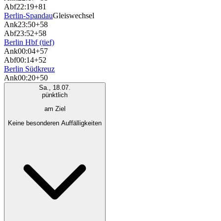
Abf
22:19
+81
Berlin-Spandau
Gleiswechsel
Ank
23:50
+58
Abf
23:52
+58
Berlin Hbf (tief)
Ank
00:04
+57
Abf
00:14
+52
Berlin Südkreuz
Ank
00:20
+50
Sa., 18.07.
pünktlich
am Ziel
Keine besonderen Auffälligkeiten