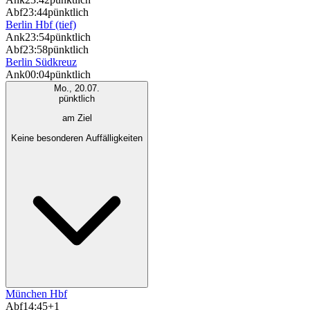
Abf
23:44
pünktlich
Berlin Hbf (tief)
Ank
23:54
pünktlich
Abf
23:58
pünktlich
Berlin Südkreuz
Ank
00:04
pünktlich
Mo., 20.07.
pünktlich
am Ziel
Keine besonderen Auffälligkeiten
München Hbf
Abf
14:45
+1