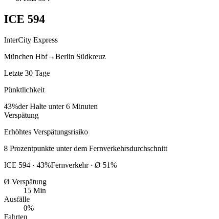
ICE
594
InterCity Express
München Hbf
→
Berlin Südkreuz
Letzte 30 Tage
Pünktlichkeit
43%
der Halte unter 6 Minuten
Verspätung
Erhöhtes Verspätungsrisiko
8
Prozentpunkte
unter
dem Fernverkehrsdurchschnitt
ICE
594
·
43
%
Fernverkehr · Ø
51
%
Ø Verspätung
15 Min
Ausfälle
0%
Fahrten