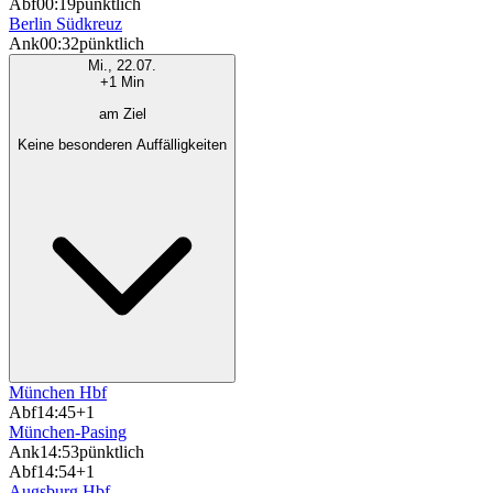
Abf
00:19
pünktlich
Berlin Südkreuz
Ank
00:32
pünktlich
Mi., 22.07.
+1 Min
am Ziel
Keine besonderen Auffälligkeiten
München Hbf
Abf
14:45
+1
München-Pasing
Ank
14:53
pünktlich
Abf
14:54
+1
Augsburg Hbf