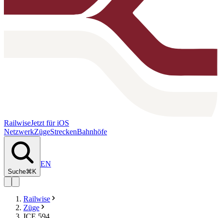
Railwise
Jetzt für iOS
Netzwerk
Züge
Strecken
Bahnhöfe
EN
Suche
⌘K
Railwise
Züge
ICE 594