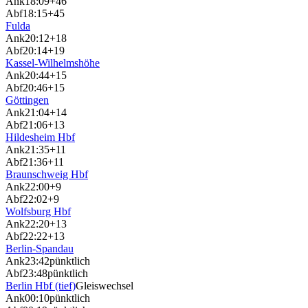
Ank
18:09
+46
Abf
18:15
+45
Fulda
Ank
20:12
+18
Abf
20:14
+19
Kassel-Wilhelmshöhe
Ank
20:44
+15
Abf
20:46
+15
Göttingen
Ank
21:04
+14
Abf
21:06
+13
Hildesheim Hbf
Ank
21:35
+11
Abf
21:36
+11
Braunschweig Hbf
Ank
22:00
+9
Abf
22:02
+9
Wolfsburg Hbf
Ank
22:20
+13
Abf
22:22
+13
Berlin-Spandau
Ank
23:42
pünktlich
Abf
23:48
pünktlich
Berlin Hbf (tief)
Gleiswechsel
Ank
00:10
pünktlich