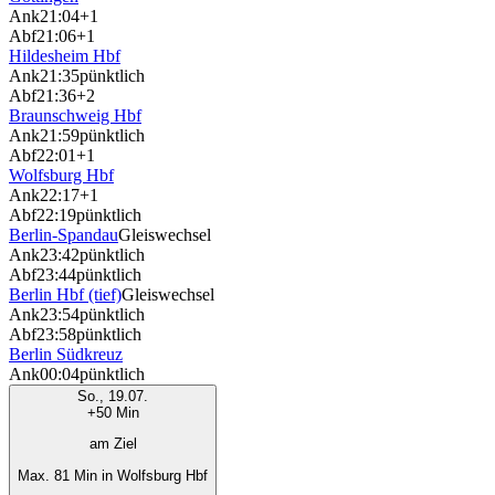
Ank
21:04
+1
Abf
21:06
+1
Hildesheim Hbf
Ank
21:35
pünktlich
Abf
21:36
+2
Braunschweig Hbf
Ank
21:59
pünktlich
Abf
22:01
+1
Wolfsburg Hbf
Ank
22:17
+1
Abf
22:19
pünktlich
Berlin-Spandau
Gleiswechsel
Ank
23:42
pünktlich
Abf
23:44
pünktlich
Berlin Hbf (tief)
Gleiswechsel
Ank
23:54
pünktlich
Abf
23:58
pünktlich
Berlin Südkreuz
Ank
00:04
pünktlich
So., 19.07.
+50 Min
am Ziel
Max. 81 Min in Wolfsburg Hbf