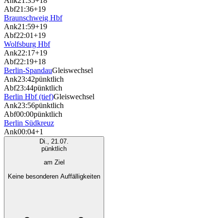
Ank
21:35
+18
Abf
21:36
+19
Braunschweig Hbf
Ank
21:59
+19
Abf
22:01
+19
Wolfsburg Hbf
Ank
22:17
+19
Abf
22:19
+18
Berlin-Spandau
Gleiswechsel
Ank
23:42
pünktlich
Abf
23:44
pünktlich
Berlin Hbf (tief)
Gleiswechsel
Ank
23:56
pünktlich
Abf
00:00
pünktlich
Berlin Südkreuz
Ank
00:04
+1
Di., 21.07.
pünktlich
am Ziel
Keine besonderen Auffälligkeiten