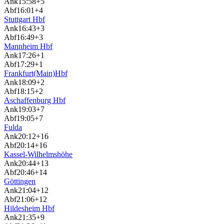
Ank
15:58
+5
Abf
16:01
+4
Stuttgart Hbf
Ank
16:43
+3
Abf
16:49
+3
Mannheim Hbf
Ank
17:26
+1
Abf
17:29
+1
Frankfurt(Main)Hbf
Ank
18:09
+2
Abf
18:15
+2
Aschaffenburg Hbf
Ank
19:03
+7
Abf
19:05
+7
Fulda
Ank
20:12
+16
Abf
20:14
+16
Kassel-Wilhelmshöhe
Ank
20:44
+13
Abf
20:46
+14
Göttingen
Ank
21:04
+12
Abf
21:06
+12
Hildesheim Hbf
Ank
21:35
+9