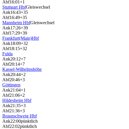
Abf
16:01
+1
Stuttgart Hbf
Gleiswechsel
Ank
16:43
+35
Abf
16:49
+35
Mannheim Hbf
Gleiswechsel
Ank
17:26
+39
Abf
17:29
+39
Frankfurt(Main)Hbf
Ank
18:09
+32
Abf
18:15
+32
Fulda
Ank
20:12
+7
Abf
20:14
+7
Kassel-Wilhelmshöhe
Ank
20:44
+2
Abf
20:46
+3
Göttingen
Ank
21:04
+1
Abf
21:06
+2
Hildesheim Hbf
Ank
21:35
+3
Abf
21:36
+3
Braunschweig Hbf
Ank
22:00
pünktlich
Abf
22:02
pünktlich