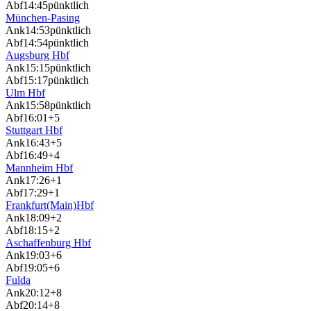
Abf
14:45
pünktlich
München-Pasing
Ank
14:53
pünktlich
Abf
14:54
pünktlich
Augsburg Hbf
Ank
15:15
pünktlich
Abf
15:17
pünktlich
Ulm Hbf
Ank
15:58
pünktlich
Abf
16:01
+5
Stuttgart Hbf
Ank
16:43
+5
Abf
16:49
+4
Mannheim Hbf
Ank
17:26
+1
Abf
17:29
+1
Frankfurt(Main)Hbf
Ank
18:09
+2
Abf
18:15
+2
Aschaffenburg Hbf
Ank
19:03
+6
Abf
19:05
+6
Fulda
Ank
20:12
+8
Abf
20:14
+8