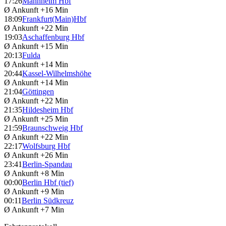
17:26
Mannheim Hbf
Ø Ankunft
+16 Min
18:09
Frankfurt(Main)Hbf
Ø Ankunft
+22 Min
19:03
Aschaffenburg Hbf
Ø Ankunft
+15 Min
20:13
Fulda
Ø Ankunft
+14 Min
20:44
Kassel-Wilhelmshöhe
Ø Ankunft
+14 Min
21:04
Göttingen
Ø Ankunft
+22 Min
21:35
Hildesheim Hbf
Ø Ankunft
+25 Min
21:59
Braunschweig Hbf
Ø Ankunft
+22 Min
22:17
Wolfsburg Hbf
Ø Ankunft
+26 Min
23:41
Berlin-Spandau
Ø Ankunft
+8 Min
00:00
Berlin Hbf (tief)
Ø Ankunft
+9 Min
00:11
Berlin Südkreuz
Ø Ankunft
+7 Min