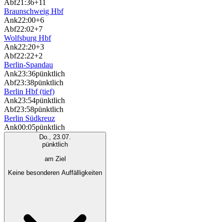
Abf
21:36
+11
Braunschweig Hbf
Ank
22:00
+6
Abf
22:02
+7
Wolfsburg Hbf
Ank
22:20
+3
Abf
22:22
+2
Berlin-Spandau
Ank
23:36
pünktlich
Abf
23:38
pünktlich
Berlin Hbf (tief)
Ank
23:54
pünktlich
Abf
23:58
pünktlich
Berlin Südkreuz
Ank
00:05
pünktlich
Do., 23.07.
pünktlich
am Ziel
Keine besonderen Auffälligkeiten