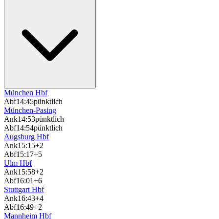
München Hbf
Abf
14:45
pünktlich
München-Pasing
Ank
14:53
pünktlich
Abf
14:54
pünktlich
Augsburg Hbf
Ank
15:15
+2
Abf
15:17
+5
Ulm Hbf
Ank
15:58
+2
Abf
16:01
+6
Stuttgart Hbf
Ank
16:43
+4
Abf
16:49
+2
Mannheim Hbf