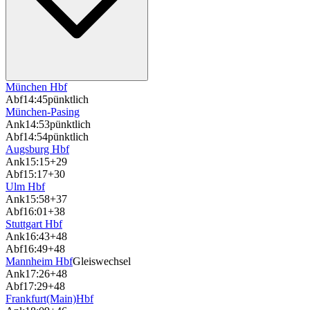
München Hbf
Abf
14:45
pünktlich
München-Pasing
Ank
14:53
pünktlich
Abf
14:54
pünktlich
Augsburg Hbf
Ank
15:15
+29
Abf
15:17
+30
Ulm Hbf
Ank
15:58
+37
Abf
16:01
+38
Stuttgart Hbf
Ank
16:43
+48
Abf
16:49
+48
Mannheim Hbf
Gleiswechsel
Ank
17:26
+48
Abf
17:29
+48
Frankfurt(Main)Hbf