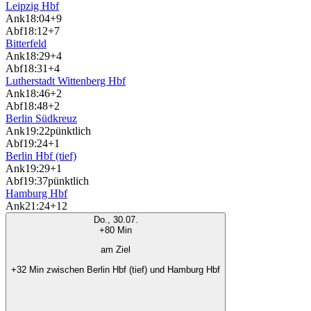
Leipzig Hbf
Ank
18:04
+9
Abf
18:12
+7
Bitterfeld
Ank
18:29
+4
Abf
18:31
+4
Lutherstadt Wittenberg Hbf
Ank
18:46
+2
Abf
18:48
+2
Berlin Südkreuz
Ank
19:22
pünktlich
Abf
19:24
+1
Berlin Hbf (tief)
Ank
19:29
+1
Abf
19:37
pünktlich
Hamburg Hbf
Ank
21:24
+12
Do., 30.07.
+80 Min
am Ziel
+32 Min zwischen Berlin Hbf (tief) und Hamburg Hbf