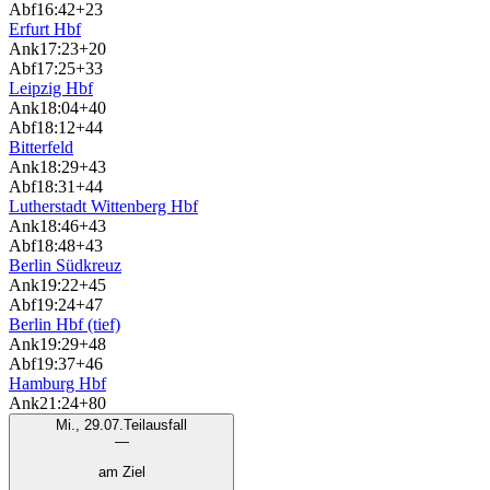
Abf
16:42
+23
Erfurt Hbf
Ank
17:23
+20
Abf
17:25
+33
Leipzig Hbf
Ank
18:04
+40
Abf
18:12
+44
Bitterfeld
Ank
18:29
+43
Abf
18:31
+44
Lutherstadt Wittenberg Hbf
Ank
18:46
+43
Abf
18:48
+43
Berlin Südkreuz
Ank
19:22
+45
Abf
19:24
+47
Berlin Hbf (tief)
Ank
19:29
+48
Abf
19:37
+46
Hamburg Hbf
Ank
21:24
+80
Mi., 29.07.
Teilausfall
—
am Ziel