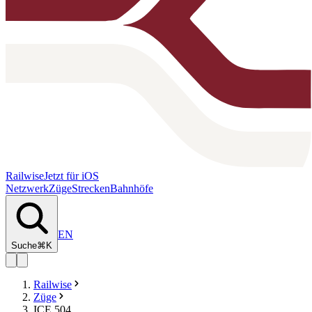
Railwise
Jetzt für iOS
Netzwerk
Züge
Strecken
Bahnhöfe
EN
Suche
⌘K
Railwise
Züge
ICE 504