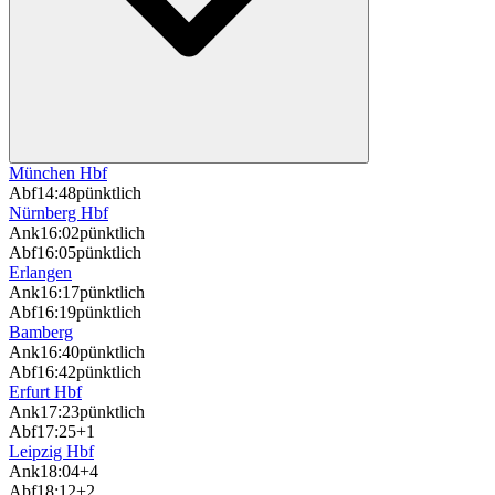
München Hbf
Abf
14:48
pünktlich
Nürnberg Hbf
Ank
16:02
pünktlich
Abf
16:05
pünktlich
Erlangen
Ank
16:17
pünktlich
Abf
16:19
pünktlich
Bamberg
Ank
16:40
pünktlich
Abf
16:42
pünktlich
Erfurt Hbf
Ank
17:23
pünktlich
Abf
17:25
+1
Leipzig Hbf
Ank
18:04
+4
Abf
18:12
+2