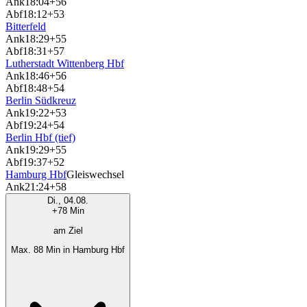
Ank
18:04
+56
Abf
18:12
+53
Bitterfeld
Ank
18:29
+55
Abf
18:31
+57
Lutherstadt Wittenberg Hbf
Ank
18:46
+56
Abf
18:48
+54
Berlin Südkreuz
Ank
19:22
+53
Abf
19:24
+54
Berlin Hbf (tief)
Ank
19:29
+55
Abf
19:37
+52
Hamburg Hbf
Gleiswechsel
Ank
21:24
+58
Di., 04.08.
+78 Min
am Ziel
Max. 88 Min in Hamburg Hbf