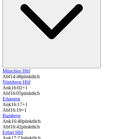
München Hbf
Abf
14:48
pünktlich
Nürnberg Hbf
Ank
16:02
+1
Abf
16:05
pünktlich
Erlangen
Ank
16:17
+1
Abf
16:19
+1
Bamberg
Ank
16:40
pünktlich
Abf
16:42
pünktlich
Erfurt Hbf
Ank
17:23
pünktlich