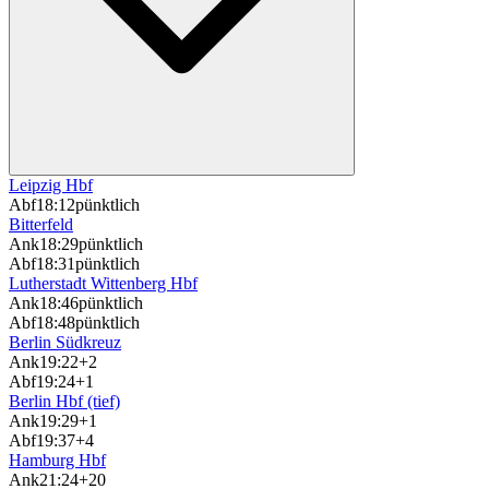
Leipzig Hbf
Abf
18:12
pünktlich
Bitterfeld
Ank
18:29
pünktlich
Abf
18:31
pünktlich
Lutherstadt Wittenberg Hbf
Ank
18:46
pünktlich
Abf
18:48
pünktlich
Berlin Südkreuz
Ank
19:22
+2
Abf
19:24
+1
Berlin Hbf (tief)
Ank
19:29
+1
Abf
19:37
+4
Hamburg Hbf
Ank
21:24
+20