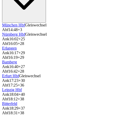
München Hbf
Gleiswechsel
Abf
14:48
+3
Nürnberg Hbf
Gleiswechsel
Ank
16:02
+25
Abf
16:05
+28
Erlangen
Ank
16:17
+29
Abf
16:19
+29
Bamberg
Ank
16:40
+27
Abf
16:42
+28
Erfurt Hbf
Gleiswechsel
Ank
17:23
+30
Abf
17:25
+36
Leipzig Hbf
Ank
18:04
+40
Abf
18:12
+38
Bitterfeld
Ank
18:29
+37
Abf
18:31
+38