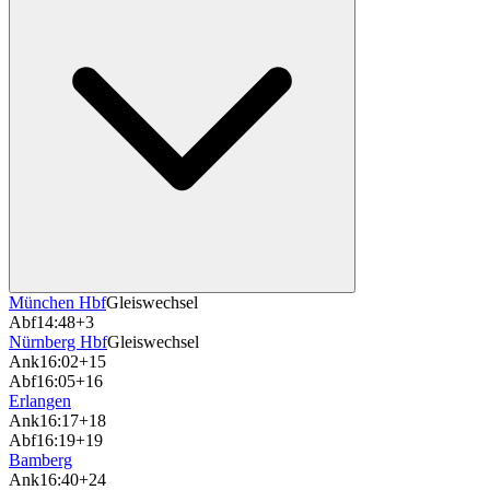
München Hbf
Gleiswechsel
Abf
14:48
+3
Nürnberg Hbf
Gleiswechsel
Ank
16:02
+15
Abf
16:05
+16
Erlangen
Ank
16:17
+18
Abf
16:19
+19
Bamberg
Ank
16:40
+24