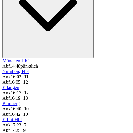
München Hbf
Abf
14:48
pünktlich
Nürnberg Hbf
Ank
16:02
+11
Abf
16:05
+12
Erlangen
Ank
16:17
+12
Abf
16:19
+13
Bamberg
Ank
16:40
+10
Abf
16:42
+10
Erfurt Hbf
Ank
17:23
+7
Abf
17:25
+9