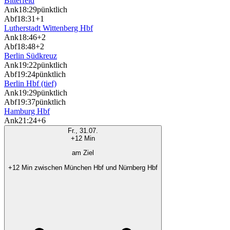
Bitterfeld
Ank
18:29
pünktlich
Abf
18:31
+1
Lutherstadt Wittenberg Hbf
Ank
18:46
+2
Abf
18:48
+2
Berlin Südkreuz
Ank
19:22
pünktlich
Abf
19:24
pünktlich
Berlin Hbf (tief)
Ank
19:29
pünktlich
Abf
19:37
pünktlich
Hamburg Hbf
Ank
21:24
+6
Fr., 31.07.
+12 Min
am Ziel
+12 Min zwischen München Hbf und Nürnberg Hbf