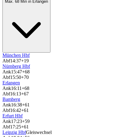
Max. 68 Min in Erlangen
München Hbf
Abf
14:37
+19
Nürnberg Hbf
Ank
15:47
+68
Abf
15:50
+70
Erlangen
Ank
16:11
+68
Abf
16:13
+67
Bamberg
Ank
16:38
+61
Abf
16:42
+61
Erfurt Hbf
Ank
17:23
+59
Abf
17:25
+61
Leipzig Hbf
Gleiswechsel