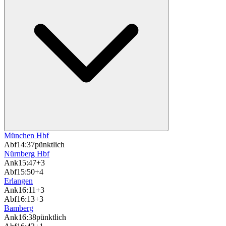
München Hbf
Abf
14:37
pünktlich
Nürnberg Hbf
Ank
15:47
+3
Abf
15:50
+4
Erlangen
Ank
16:11
+3
Abf
16:13
+3
Bamberg
Ank
16:38
pünktlich