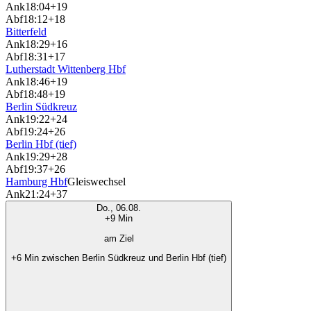
Ank
18:04
+19
Abf
18:12
+18
Bitterfeld
Ank
18:29
+16
Abf
18:31
+17
Lutherstadt Wittenberg Hbf
Ank
18:46
+19
Abf
18:48
+19
Berlin Südkreuz
Ank
19:22
+24
Abf
19:24
+26
Berlin Hbf (tief)
Ank
19:29
+28
Abf
19:37
+26
Hamburg Hbf
Gleiswechsel
Ank
21:24
+37
Do., 06.08.
+9 Min
am Ziel
+6 Min zwischen Berlin Südkreuz und Berlin Hbf (tief)