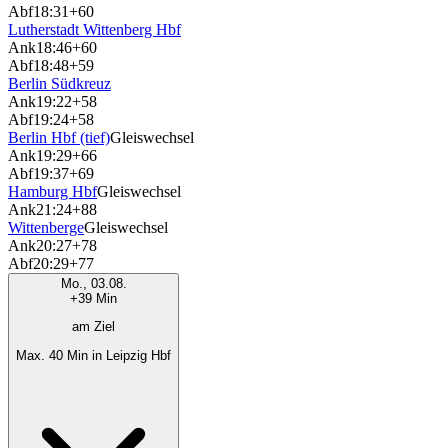
Abf
18:31
+60
Lutherstadt Wittenberg Hbf
Ank
18:46
+60
Abf
18:48
+59
Berlin Südkreuz
Ank
19:22
+58
Abf
19:24
+58
Berlin Hbf (tief)
Gleiswechsel
Ank
19:29
+66
Abf
19:37
+69
Hamburg Hbf
Gleiswechsel
Ank
21:24
+88
Wittenberge
Gleiswechsel
Ank
20:27
+78
Abf
20:29
+77
Mo., 03.08.
+39 Min
am Ziel
Max. 40 Min in Leipzig Hbf