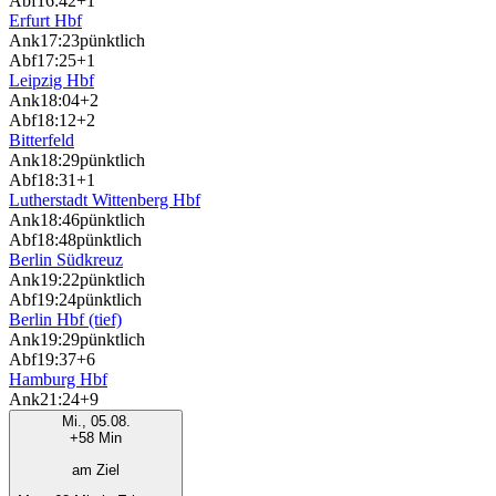
Abf
16:42
+1
Erfurt Hbf
Ank
17:23
pünktlich
Abf
17:25
+1
Leipzig Hbf
Ank
18:04
+2
Abf
18:12
+2
Bitterfeld
Ank
18:29
pünktlich
Abf
18:31
+1
Lutherstadt Wittenberg Hbf
Ank
18:46
pünktlich
Abf
18:48
pünktlich
Berlin Südkreuz
Ank
19:22
pünktlich
Abf
19:24
pünktlich
Berlin Hbf (tief)
Ank
19:29
pünktlich
Abf
19:37
+6
Hamburg Hbf
Ank
21:24
+9
Mi., 05.08.
+58 Min
am Ziel