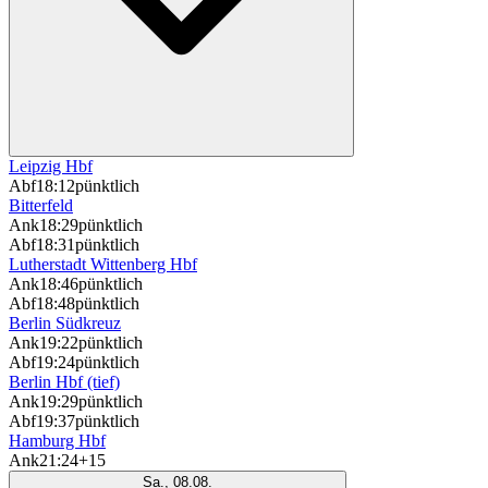
Leipzig Hbf
Abf
18:12
pünktlich
Bitterfeld
Ank
18:29
pünktlich
Abf
18:31
pünktlich
Lutherstadt Wittenberg Hbf
Ank
18:46
pünktlich
Abf
18:48
pünktlich
Berlin Südkreuz
Ank
19:22
pünktlich
Abf
19:24
pünktlich
Berlin Hbf (tief)
Ank
19:29
pünktlich
Abf
19:37
pünktlich
Hamburg Hbf
Ank
21:24
+15
Sa., 08.08.