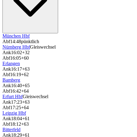
München Hbf
Abf
14:48
pünktlich
Nürnberg Hbf
Gleiswechsel
Ank
16:02
+32
Abf
16:05
+60
Erlangen
Ank
16:17
+63
Abf
16:19
+62
Bamberg
Ank
16:40
+65
Abf
16:42
+64
Erfurt Hbf
Gleiswechsel
Ank
17:23
+63
Abf
17:25
+64
Leipzig Hbf
Ank
18:04
+61
Abf
18:12
+63
Bitterfeld
Ank
18:29
+61