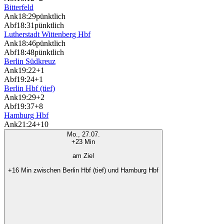
Bitterfeld
Ank
18:29
pünktlich
Abf
18:31
pünktlich
Lutherstadt Wittenberg Hbf
Ank
18:46
pünktlich
Abf
18:48
pünktlich
Berlin Südkreuz
Ank
19:22
+1
Abf
19:24
+1
Berlin Hbf (tief)
Ank
19:29
+2
Abf
19:37
+8
Hamburg Hbf
Ank
21:24
+10
Mo., 27.07.
+23 Min
am Ziel
+16 Min zwischen Berlin Hbf (tief) und Hamburg Hbf