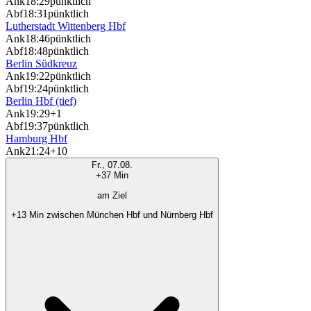
Ank
18:29
pünktlich
Abf
18:31
pünktlich
Lutherstadt Wittenberg Hbf
Ank
18:46
pünktlich
Abf
18:48
pünktlich
Berlin Südkreuz
Ank
19:22
pünktlich
Abf
19:24
pünktlich
Berlin Hbf (tief)
Ank
19:29
+1
Abf
19:37
pünktlich
Hamburg Hbf
Ank
21:24
+10
Fr., 07.08.
+37 Min
am Ziel
+13 Min zwischen München Hbf und Nürnberg Hbf