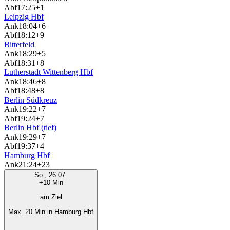
Abf
17:25
+1
Leipzig Hbf
Ank
18:04
+6
Abf
18:12
+9
Bitterfeld
Ank
18:29
+5
Abf
18:31
+8
Lutherstadt Wittenberg Hbf
Ank
18:46
+8
Abf
18:48
+8
Berlin Südkreuz
Ank
19:22
+7
Abf
19:24
+7
Berlin Hbf (tief)
Ank
19:29
+7
Abf
19:37
+4
Hamburg Hbf
Ank
21:24
+23
So., 26.07.
+10 Min
am Ziel
Max. 20 Min in Hamburg Hbf