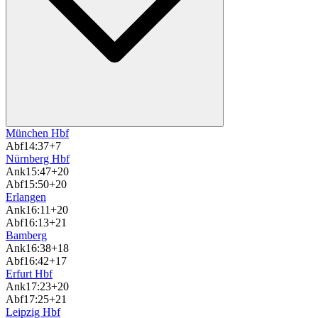
München Hbf
Abf
14:37
+7
Nürnberg Hbf
Ank
15:47
+20
Abf
15:50
+20
Erlangen
Ank
16:11
+20
Abf
16:13
+21
Bamberg
Ank
16:38
+18
Abf
16:42
+17
Erfurt Hbf
Ank
17:23
+20
Abf
17:25
+21
Leipzig Hbf