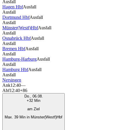
Ausfall
Hagen Hbf
Ausfall
Ausfall
Dortmund Hbf
Ausfall
Ausfall
Münster(Westf)Hbf
Ausfall
Ausfall
Osnabrück Hbf
Ausfall
Ausfall
Bremen Hbf
Ausfall
Ausfall
Hamburg-Harburg
Ausfall
Ausfall
Hamburg Hbf
Ausfall
Ausfall
Nersingen
Ank
12:40
—
Abf
12:40
+86
Do., 06.08.
+32 Min
am Ziel
Max. 39 Min in Münster(Westf)Hbf