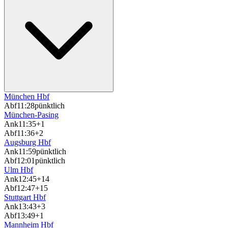
München Hbf
Abf
11:28
pünktlich
München-Pasing
Ank
11:35
+1
Abf
11:36
+2
Augsburg Hbf
Ank
11:59
pünktlich
Abf
12:01
pünktlich
Ulm Hbf
Ank
12:45
+14
Abf
12:47
+15
Stuttgart Hbf
Ank
13:43
+3
Abf
13:49
+1
Mannheim Hbf