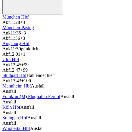
München Hbf
Abf
11:28
+3
München-Pasing
Ank
11:35
+3
Abf
11:36
+3
Augsburg Hbf
Ank
11:59
pünktlich
Abf
12:01
+1
Ulm Hbf
Ank
12:45
+99
Abf
12:47
+99
Stuttgart Hbf
Halt endet hier
Ank
13:43
+106
Mannheim Hbf
Ausfall
Ausfall
Frankfurt(M) Flughafen Fernbf
Ausfall
Ausfall
Köln Hbf
Ausfall
Ausfall
Solingen Hbf
Ausfall
Ausfall
Wuppertal Hbf
Ausfall