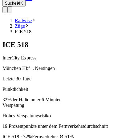
Suche
⌘K
Railwise
Züge
ICE 518
ICE
518
InterCity Express
München Hbf
→
Nersingen
Letzte 30 Tage
Pünktlichkeit
32%
der Halte unter 6 Minuten
Verspätung
Hohes Verspätungsrisiko
19
Prozentpunkte
unter
dem Fernverkehrsdurchschnitt
ICE
518
·
32
%
Fernverkehr · Ø
51
%