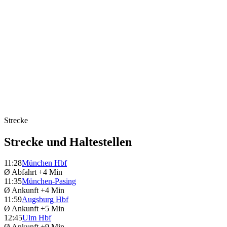
Strecke
Strecke und Haltestellen
11:28
München Hbf
Ø Abfahrt
+4 Min
11:35
München-Pasing
Ø Ankunft
+4 Min
11:59
Augsburg Hbf
Ø Ankunft
+5 Min
12:45
Ulm Hbf
Ø Ankunft
+9 Min