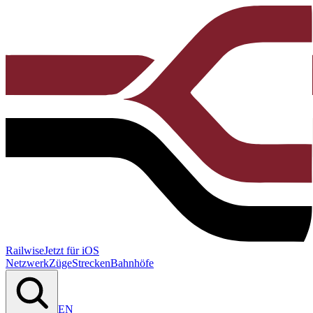
Railwise
Jetzt für iOS
Netzwerk
Züge
Strecken
Bahnhöfe
EN