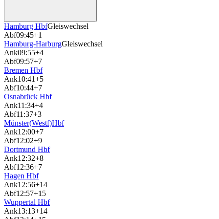
Hamburg Hbf
Gleiswechsel
Abf
09:45
+1
Hamburg-Harburg
Gleiswechsel
Ank
09:55
+4
Abf
09:57
+7
Bremen Hbf
Ank
10:41
+5
Abf
10:44
+7
Osnabrück Hbf
Ank
11:34
+4
Abf
11:37
+3
Münster(Westf)Hbf
Ank
12:00
+7
Abf
12:02
+9
Dortmund Hbf
Ank
12:32
+8
Abf
12:36
+7
Hagen Hbf
Ank
12:56
+14
Abf
12:57
+15
Wuppertal Hbf
Ank
13:13
+14