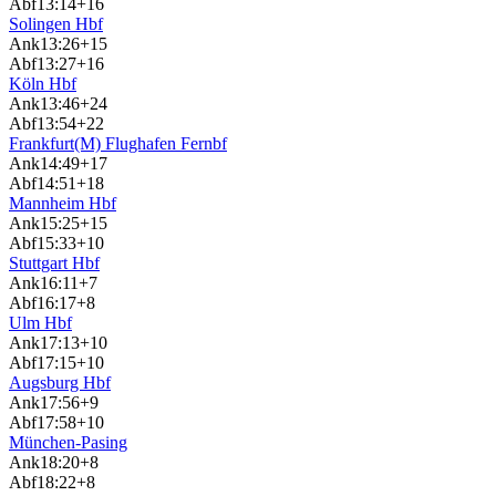
Abf
13:14
+16
Solingen Hbf
Ank
13:26
+15
Abf
13:27
+16
Köln Hbf
Ank
13:46
+24
Abf
13:54
+22
Frankfurt(M) Flughafen Fernbf
Ank
14:49
+17
Abf
14:51
+18
Mannheim Hbf
Ank
15:25
+15
Abf
15:33
+10
Stuttgart Hbf
Ank
16:11
+7
Abf
16:17
+8
Ulm Hbf
Ank
17:13
+10
Abf
17:15
+10
Augsburg Hbf
Ank
17:56
+9
Abf
17:58
+10
München-Pasing
Ank
18:20
+8
Abf
18:22
+8