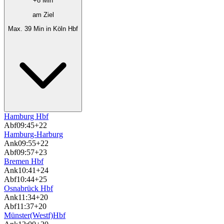
+8 Min
am Ziel
Max. 39 Min in Köln Hbf
Hamburg Hbf
Abf
09:45
+22
Hamburg-Harburg
Ank
09:55
+22
Abf
09:57
+23
Bremen Hbf
Ank
10:41
+24
Abf
10:44
+25
Osnabrück Hbf
Ank
11:34
+20
Abf
11:37
+20
Münster(Westf)Hbf