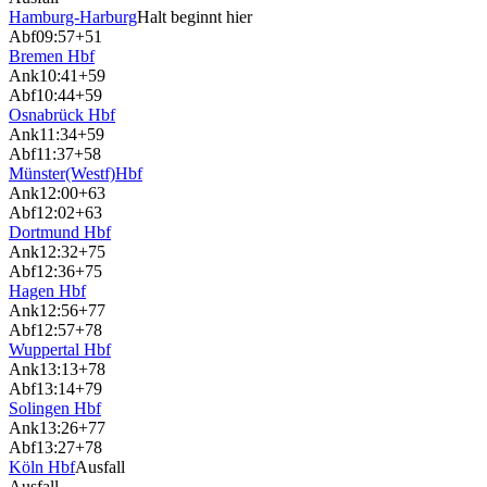
Hamburg-Harburg
Halt beginnt hier
Abf
09:57
+51
Bremen Hbf
Ank
10:41
+59
Abf
10:44
+59
Osnabrück Hbf
Ank
11:34
+59
Abf
11:37
+58
Münster(Westf)Hbf
Ank
12:00
+63
Abf
12:02
+63
Dortmund Hbf
Ank
12:32
+75
Abf
12:36
+75
Hagen Hbf
Ank
12:56
+77
Abf
12:57
+78
Wuppertal Hbf
Ank
13:13
+78
Abf
13:14
+79
Solingen Hbf
Ank
13:26
+77
Abf
13:27
+78
Köln Hbf
Ausfall
Ausfall