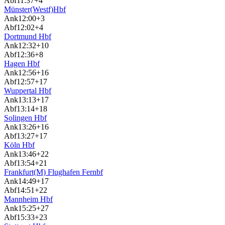
Abf
11:37
+4
Münster(Westf)Hbf
Ank
12:00
+3
Abf
12:02
+4
Dortmund Hbf
Ank
12:32
+10
Abf
12:36
+8
Hagen Hbf
Ank
12:56
+16
Abf
12:57
+17
Wuppertal Hbf
Ank
13:13
+17
Abf
13:14
+18
Solingen Hbf
Ank
13:26
+16
Abf
13:27
+17
Köln Hbf
Ank
13:46
+22
Abf
13:54
+21
Frankfurt(M) Flughafen Fernbf
Ank
14:49
+17
Abf
14:51
+22
Mannheim Hbf
Ank
15:25
+27
Abf
15:33
+23