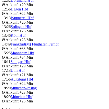
12:32
Dortmund Hbf
Ø Ankunft
+20 Min
12:56
Hagen Hbf
Ø Ankunft
+22 Min
13:13
Wuppertal Hbf
Ø Ankunft
+26 Min
13:26
Solingen Hbf
Ø Ankunft
+26 Min
13:46
Köln Hbf
Ø Ankunft
+28 Min
14:49
Frankfurt(M) Flughafen Fernbf
Ø Ankunft
+33 Min
15:25
Mannheim Hbf
Ø Ankunft
+34 Min
16:11
Stuttgart Hbf
Ø Ankunft
+29 Min
17:13
Ulm Hbf
Ø Ankunft
+21 Min
17:56
Augsburg Hbf
Ø Ankunft
+24 Min
18:20
München-Pasing
Ø Ankunft
+23 Min
18:29
München Hbf
Ø Ankunft
+23 Min