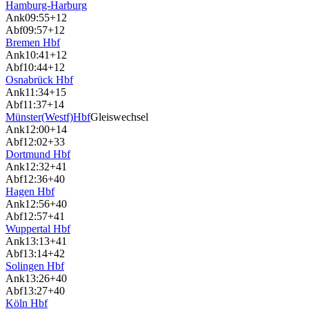
Hamburg-Harburg
Ank
09:55
+12
Abf
09:57
+12
Bremen Hbf
Ank
10:41
+12
Abf
10:44
+12
Osnabrück Hbf
Ank
11:34
+15
Abf
11:37
+14
Münster(Westf)Hbf
Gleiswechsel
Ank
12:00
+14
Abf
12:02
+33
Dortmund Hbf
Ank
12:32
+41
Abf
12:36
+40
Hagen Hbf
Ank
12:56
+40
Abf
12:57
+41
Wuppertal Hbf
Ank
13:13
+41
Abf
13:14
+42
Solingen Hbf
Ank
13:26
+40
Abf
13:27
+40
Köln Hbf