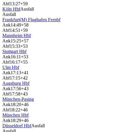
Abf
13:27
+59
Köln Hbf
Ausfall
Ausfall
Frankfurt(M) Flughafen Fernbf
Ank
14:49
+58
Abf
14:51
+59
Mannheim Hbf
Ank
15:25
+57
Abf
15:33
+53
Stuttgart Hbf
Ank
16:11
+53
Abf
16:17
+55
Ulm Hbf
Ank
17:13
+41
Abf
17:15
+42
Augsburg Hbf
Ank
17:56
+43
Abf
17:58
+43
München-Pasing
Ank
18:20
+46
Abf
18:22
+46
München Hbf
Ank
18:29
+46
Düsseldorf Hbf
Ausfall
Ausfall