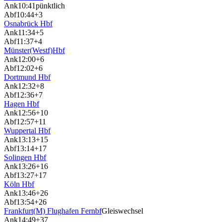
Ank
10:41
pünktlich
Abf
10:44
+3
Osnabrück Hbf
Ank
11:34
+5
Abf
11:37
+4
Münster(Westf)Hbf
Ank
12:00
+6
Abf
12:02
+6
Dortmund Hbf
Ank
12:32
+8
Abf
12:36
+7
Hagen Hbf
Ank
12:56
+10
Abf
12:57
+11
Wuppertal Hbf
Ank
13:13
+15
Abf
13:14
+17
Solingen Hbf
Ank
13:26
+16
Abf
13:27
+17
Köln Hbf
Ank
13:46
+26
Abf
13:54
+26
Frankfurt(M) Flughafen Fernbf
Gleiswechsel
Ank
14:49
+37