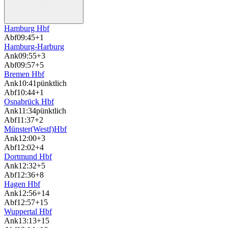
Hamburg Hbf
Abf
09:45
+1
Hamburg-Harburg
Ank
09:55
+3
Abf
09:57
+5
Bremen Hbf
Ank
10:41
pünktlich
Abf
10:44
+1
Osnabrück Hbf
Ank
11:34
pünktlich
Abf
11:37
+2
Münster(Westf)Hbf
Ank
12:00
+3
Abf
12:02
+4
Dortmund Hbf
Ank
12:32
+5
Abf
12:36
+8
Hagen Hbf
Ank
12:56
+14
Abf
12:57
+15
Wuppertal Hbf
Ank
13:13
+15