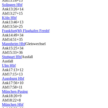
Abf
13:14
+15
Solingen Hbf
Ank
13:26
+14
Abf
13:27
+15
Köln Hbf
Ank
13:46
+13
Abf
13:54
+25
Frankfurt(M) Flughafen Fernbf
Ank
14:49
+34
Abf
14:51
+35
Mannheim Hbf
Gleiswechsel
Ank
15:25
+34
Abf
15:33
+36
Stuttgart Hbf
Ausfall
Ausfall
Ulm Hbf
Ank
17:13
+12
Abf
17:15
+13
Augsburg Hbf
Ank
17:56
+10
Abf
17:58
+11
München-Pasing
Ank
18:20
+9
Abf
18:22
+8
München Hbf