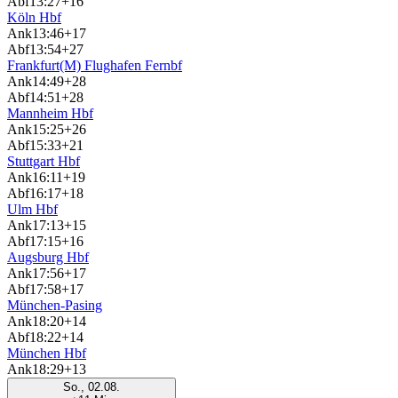
Abf
13:27
+16
Köln Hbf
Ank
13:46
+17
Abf
13:54
+27
Frankfurt(M) Flughafen Fernbf
Ank
14:49
+28
Abf
14:51
+28
Mannheim Hbf
Ank
15:25
+26
Abf
15:33
+21
Stuttgart Hbf
Ank
16:11
+19
Abf
16:17
+18
Ulm Hbf
Ank
17:13
+15
Abf
17:15
+16
Augsburg Hbf
Ank
17:56
+17
Abf
17:58
+17
München-Pasing
Ank
18:20
+14
Abf
18:22
+14
München Hbf
Ank
18:29
+13
So., 02.08.