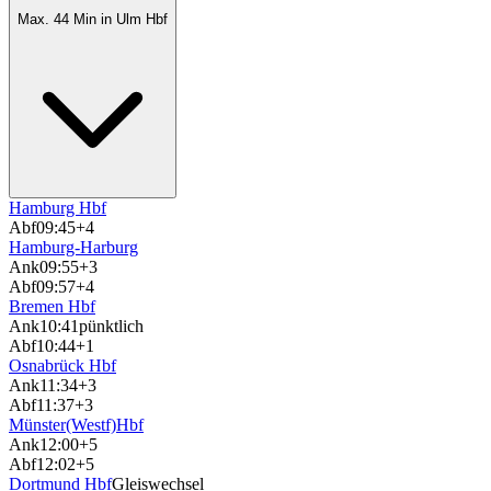
Max. 44 Min in Ulm Hbf
Hamburg Hbf
Abf
09:45
+4
Hamburg-Harburg
Ank
09:55
+3
Abf
09:57
+4
Bremen Hbf
Ank
10:41
pünktlich
Abf
10:44
+1
Osnabrück Hbf
Ank
11:34
+3
Abf
11:37
+3
Münster(Westf)Hbf
Ank
12:00
+5
Abf
12:02
+5
Dortmund Hbf
Gleiswechsel