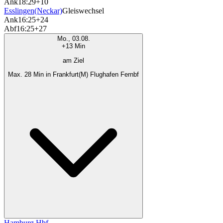
Ank
18:29
+10
Esslingen(Neckar)
Gleiswechsel
Ank
16:25
+24
Abf
16:25
+27
Mo., 03.08.
+13 Min
am Ziel
Max. 28 Min in Frankfurt(M) Flughafen Fernbf
Hamburg Hbf