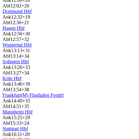
Ank
12:00
+20
Abf
12:02
+20
Dortmund Hbf
Ank
12:32
+19
Abf
12:36
+21
Hagen Hbf
Ank
12:56
+30
Abf
12:57
+32
Wuppertal Hbf
Ank
13:13
+31
Abf
13:14
+34
Solingen Hbf
Ank
13:26
+33
Abf
13:27
+34
Köln Hbf
Ank
13:46
+39
Abf
13:54
+38
Frankfurt(M) Flughafen Fernbf
Ank
14:49
+35
Abf
14:51
+35
Mannheim Hbf
Ank
15:25
+29
Abf
15:33
+24
Stuttgart Hbf
Ank
16:11
+20