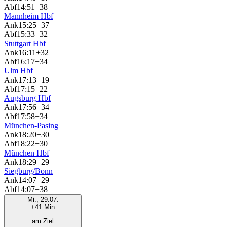
Abf
14:51
+38
Mannheim Hbf
Ank
15:25
+37
Abf
15:33
+32
Stuttgart Hbf
Ank
16:11
+32
Abf
16:17
+34
Ulm Hbf
Ank
17:13
+19
Abf
17:15
+22
Augsburg Hbf
Ank
17:56
+34
Abf
17:58
+34
München-Pasing
Ank
18:20
+30
Abf
18:22
+30
München Hbf
Ank
18:29
+29
Siegburg/Bonn
Ank
14:07
+29
Abf
14:07
+38
Mi., 29.07.
+41 Min
am Ziel