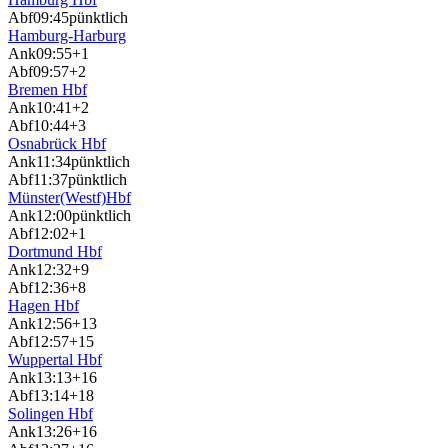
Abf
09:45
pünktlich
Hamburg-Harburg
Ank
09:55
+1
Abf
09:57
+2
Bremen Hbf
Ank
10:41
+2
Abf
10:44
+3
Osnabrück Hbf
Ank
11:34
pünktlich
Abf
11:37
pünktlich
Münster(Westf)Hbf
Ank
12:00
pünktlich
Abf
12:02
+1
Dortmund Hbf
Ank
12:32
+9
Abf
12:36
+8
Hagen Hbf
Ank
12:56
+13
Abf
12:57
+15
Wuppertal Hbf
Ank
13:13
+16
Abf
13:14
+18
Solingen Hbf
Ank
13:26
+16