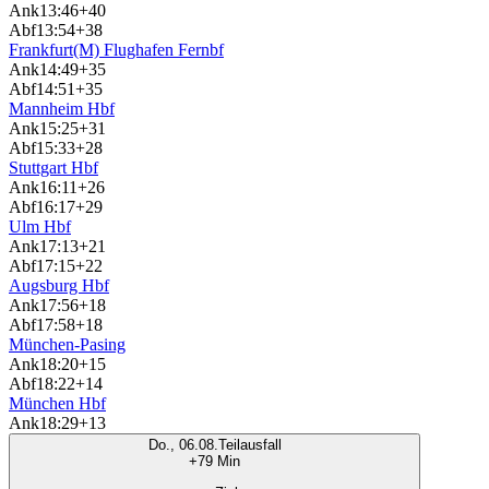
Ank
13:46
+40
Abf
13:54
+38
Frankfurt(M) Flughafen Fernbf
Ank
14:49
+35
Abf
14:51
+35
Mannheim Hbf
Ank
15:25
+31
Abf
15:33
+28
Stuttgart Hbf
Ank
16:11
+26
Abf
16:17
+29
Ulm Hbf
Ank
17:13
+21
Abf
17:15
+22
Augsburg Hbf
Ank
17:56
+18
Abf
17:58
+18
München-Pasing
Ank
18:20
+15
Abf
18:22
+14
München Hbf
Ank
18:29
+13
Do., 06.08.
Teilausfall
+79 Min