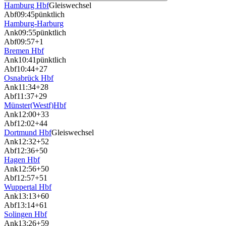
Hamburg Hbf
Gleiswechsel
Abf
09:45
pünktlich
Hamburg-Harburg
Ank
09:55
pünktlich
Abf
09:57
+1
Bremen Hbf
Ank
10:41
pünktlich
Abf
10:44
+27
Osnabrück Hbf
Ank
11:34
+28
Abf
11:37
+29
Münster(Westf)Hbf
Ank
12:00
+33
Abf
12:02
+44
Dortmund Hbf
Gleiswechsel
Ank
12:32
+52
Abf
12:36
+50
Hagen Hbf
Ank
12:56
+50
Abf
12:57
+51
Wuppertal Hbf
Ank
13:13
+60
Abf
13:14
+61
Solingen Hbf
Ank
13:26
+59