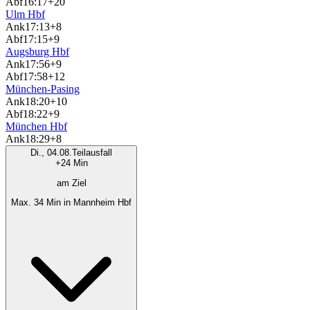
Abf
16:17
+20
Ulm Hbf
Ank
17:13
+8
Abf
17:15
+9
Augsburg Hbf
Ank
17:56
+9
Abf
17:58
+12
München-Pasing
Ank
18:20
+10
Abf
18:22
+9
München Hbf
Ank
18:29
+8
Di., 04.08.
Teilausfall
+24 Min
am Ziel
Max. 34 Min in Mannheim Hbf