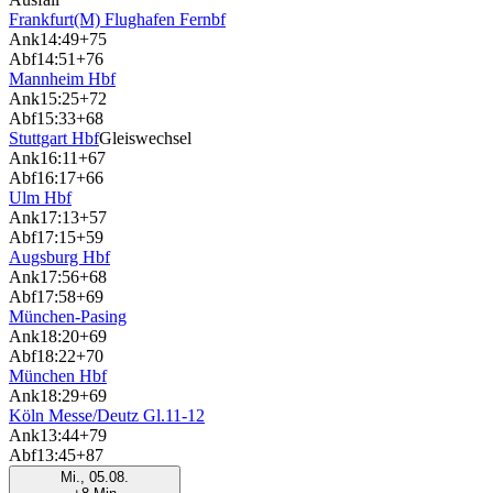
Frankfurt(M) Flughafen Fernbf
Ank
14:49
+75
Abf
14:51
+76
Mannheim Hbf
Ank
15:25
+72
Abf
15:33
+68
Stuttgart Hbf
Gleiswechsel
Ank
16:11
+67
Abf
16:17
+66
Ulm Hbf
Ank
17:13
+57
Abf
17:15
+59
Augsburg Hbf
Ank
17:56
+68
Abf
17:58
+69
München-Pasing
Ank
18:20
+69
Abf
18:22
+70
München Hbf
Ank
18:29
+69
Köln Messe/Deutz Gl.11-12
Ank
13:44
+79
Abf
13:45
+87
Mi., 05.08.