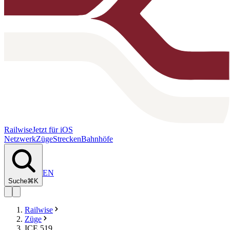
Railwise
Jetzt für iOS
Netzwerk
Züge
Strecken
Bahnhöfe
EN
Suche
⌘K
Railwise
Züge
ICE 519