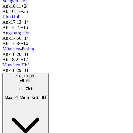
Stuttgart Hbf
Ank
16:11
+24
Abf
16:17
+25
Ulm Hbf
Ank
17:13
+14
Abf
17:15
+15
Augsburg Hbf
Ank
17:56
+14
Abf
17:58
+14
München-Pasing
Ank
18:20
+11
Abf
18:22
+12
München Hbf
Ank
18:29
+11
Sa., 01.08.
+9 Min
am Ziel
Max. 24 Min in Köln Hbf