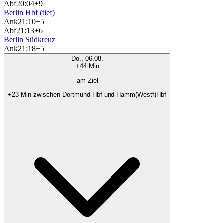
Abf
20:04
+9
Berlin Hbf (tief)
Ank
21:10
+5
Abf
21:13
+6
Berlin Südkreuz
Ank
21:18
+5
Do., 06.08.
+44 Min
am Ziel
+23 Min zwischen Dortmund Hbf und Hamm(Westf)Hbf