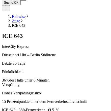
Suche
⌘K
Railwise
Züge
ICE 643
ICE
643
InterCity Express
Düsseldorf Hbf
→
Berlin Südkreuz
Letzte 30 Tage
Pünktlichkeit
36%
der Halte unter 6 Minuten
Verspätung
Hohes Verspätungsrisiko
15
Prozentpunkte
unter
dem Fernverkehrsdurchschnitt
ICE
643
·
36
%
Fernverkehr · Ø
51
%