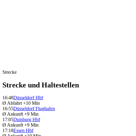
Strecke
Strecke und Haltestellen
16:48
Düsseldorf Hbf
Ø Abfahrt
+10 Min
16:55
Düsseldorf Flughafen
Ø Ankunft
+9 Min
17:05
Duisburg Hbf
Ø Ankunft
+9 Min
17:18
Essen Hbf
Ø Ankunft
+10 Min