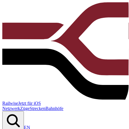
Railwise
Jetzt für iOS
Netzwerk
Züge
Strecken
Bahnhöfe
EN