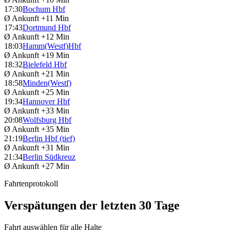
17:30
Bochum Hbf
Ø Ankunft
+11 Min
17:43
Dortmund Hbf
Ø Ankunft
+12 Min
18:03
Hamm(Westf)Hbf
Ø Ankunft
+19 Min
18:32
Bielefeld Hbf
Ø Ankunft
+21 Min
18:58
Minden(Westf)
Ø Ankunft
+25 Min
19:34
Hannover Hbf
Ø Ankunft
+33 Min
20:08
Wolfsburg Hbf
Ø Ankunft
+35 Min
21:19
Berlin Hbf (tief)
Ø Ankunft
+31 Min
21:34
Berlin Südkreuz
Ø Ankunft
+27 Min
Fahrtenprotokoll
Verspätungen der letzten 30 Tage
Fahrt auswählen für alle Halte