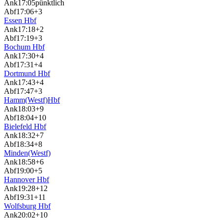
Ank
17:05
pünktlich
Abf
17:06
+3
Essen Hbf
Ank
17:18
+2
Abf
17:19
+3
Bochum Hbf
Ank
17:30
+4
Abf
17:31
+4
Dortmund Hbf
Ank
17:43
+4
Abf
17:47
+3
Hamm(Westf)Hbf
Ank
18:03
+9
Abf
18:04
+10
Bielefeld Hbf
Ank
18:32
+7
Abf
18:34
+8
Minden(Westf)
Ank
18:58
+6
Abf
19:00
+5
Hannover Hbf
Ank
19:28
+12
Abf
19:31
+11
Wolfsburg Hbf
Ank
20:02
+10