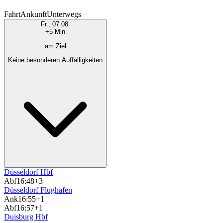
Fahrt
Ankunft
Unterwegs
Fr., 07.08.
+5 Min
am Ziel
Keine besonderen Auffälligkeiten
Düsseldorf Hbf
Abf
16:48
+3
Düsseldorf Flughafen
Ank
16:55
+1
Abf
16:57
+1
Duisburg Hbf