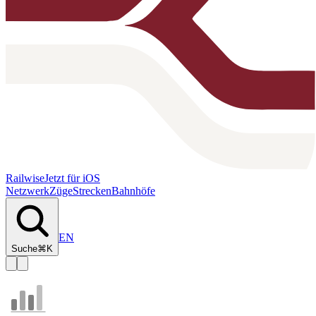
Railwise
Jetzt für iOS
Netzwerk
Züge
Strecken
Bahnhöfe
EN
Suche
⌘K