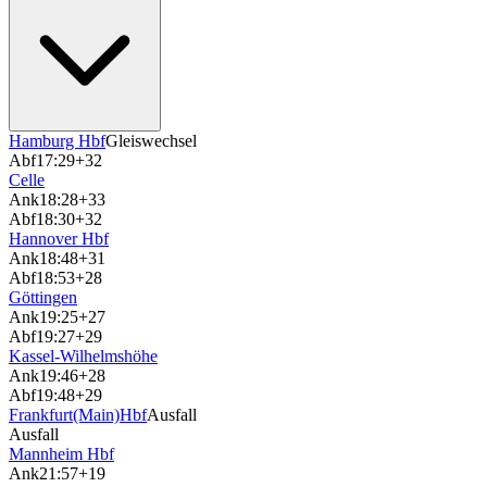
Hamburg Hbf
Gleiswechsel
Abf
17:29
+32
Celle
Ank
18:28
+33
Abf
18:30
+32
Hannover Hbf
Ank
18:48
+31
Abf
18:53
+28
Göttingen
Ank
19:25
+27
Abf
19:27
+29
Kassel-Wilhelmshöhe
Ank
19:46
+28
Abf
19:48
+29
Frankfurt(Main)Hbf
Ausfall
Ausfall
Mannheim Hbf
Ank
21:57
+19