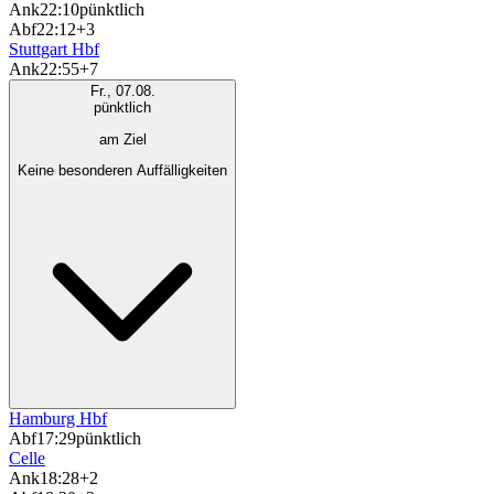
Ank
22:10
pünktlich
Abf
22:12
+3
Stuttgart Hbf
Ank
22:55
+7
Fr., 07.08.
pünktlich
am Ziel
Keine besonderen Auffälligkeiten
Hamburg Hbf
Abf
17:29
pünktlich
Celle
Ank
18:28
+2