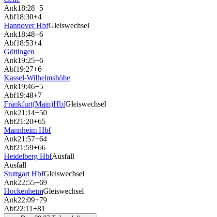
Ank
18:28
+5
Abf
18:30
+4
Hannover Hbf
Gleiswechsel
Ank
18:48
+6
Abf
18:53
+4
Göttingen
Ank
19:25
+6
Abf
19:27
+6
Kassel-Wilhelmshöhe
Ank
19:46
+5
Abf
19:48
+7
Frankfurt(Main)Hbf
Gleiswechsel
Ank
21:14
+50
Abf
21:20
+65
Mannheim Hbf
Ank
21:57
+64
Abf
21:59
+66
Heidelberg Hbf
Ausfall
Ausfall
Stuttgart Hbf
Gleiswechsel
Ank
22:55
+69
Hockenheim
Gleiswechsel
Ank
22:09
+79
Abf
22:11
+81