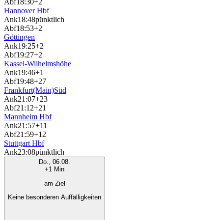
Abf
18:30
+2
Hannover Hbf
Ank
18:48
pünktlich
Abf
18:53
+2
Göttingen
Ank
19:25
+2
Abf
19:27
+2
Kassel-Wilhelmshöhe
Ank
19:46
+1
Abf
19:48
+27
Frankfurt(Main)Süd
Ank
21:07
+23
Abf
21:12
+21
Mannheim Hbf
Ank
21:57
+11
Abf
21:59
+12
Stuttgart Hbf
Ank
23:08
pünktlich
Do., 06.08.
+1 Min
am Ziel
Keine besonderen Auffälligkeiten