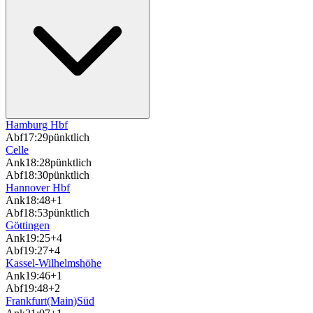
Hamburg Hbf
Abf
17:29
pünktlich
Celle
Ank
18:28
pünktlich
Abf
18:30
pünktlich
Hannover Hbf
Ank
18:48
+1
Abf
18:53
pünktlich
Göttingen
Ank
19:25
+4
Abf
19:27
+4
Kassel-Wilhelmshöhe
Ank
19:46
+1
Abf
19:48
+2
Frankfurt(Main)Süd