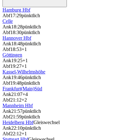
Hamburg Hbf
Abf
17:29
pünktlich
Celle
Ank
18:28
pünktlich
Abf
18:30
pünktlich
Hannover Hbf
Ank
18:48
pünktlich
Abf
18:53
+1
Göttingen
Ank
19:25
+1
Abf
19:27
+1
Kassel-Wilhelmshöhe
Ank
19:46
pünktlich
Abf
19:48
pünktlich
Frankfurt(Main)Süd
Ank
21:07
+4
Abf
21:12
+2
Mannheim Hbf
Ank
21:57
pünktlich
Abf
21:59
pünktlich
Heidelberg Hbf
Gleiswechsel
Ank
22:10
pünktlich
Abf
22:12
+1
Stuttgart Hbf
Gleiswechsel