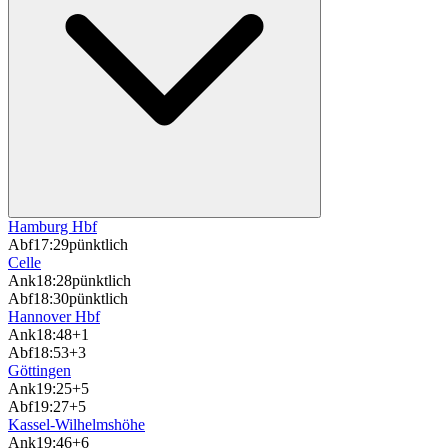
Hamburg Hbf
Abf
17:29
pünktlich
Celle
Ank
18:28
pünktlich
Abf
18:30
pünktlich
Hannover Hbf
Ank
18:48
+1
Abf
18:53
+3
Göttingen
Ank
19:25
+5
Abf
19:27
+5
Kassel-Wilhelmshöhe
Ank
19:46
+6