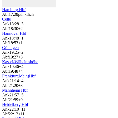
Hamburg Hbf
Abf
17:29
pünktlich
Celle
Ank
18:28
+3
Abf
18:30
+2
Hannover Hbf
Ank
18:48
+1
Abf
18:53
+1
Göttingen
Ank
19:25
+2
Abf
19:27
+3
Kassel-Wilhelmshöhe
Ank
19:46
+4
Abf
19:48
+4
Frankfurt(Main)Hbf
Ank
21:14
+4
Abf
21:20
+3
Mannheim Hbf
Ank
21:57
+5
Abf
21:59
+9
Heidelberg Hbf
Ank
22:10
+11
Abf
22:12
+11