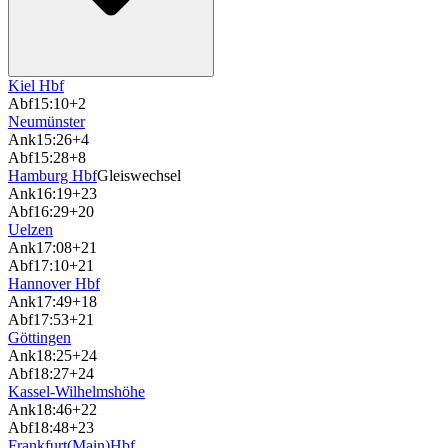
Kiel Hbf
Abf
15:10
+2
Neumünster
Ank
15:26
+4
Abf
15:28
+8
Hamburg Hbf
Gleiswechsel
Ank
16:19
+23
Abf
16:29
+20
Uelzen
Ank
17:08
+21
Abf
17:10
+21
Hannover Hbf
Ank
17:49
+18
Abf
17:53
+21
Göttingen
Ank
18:25
+24
Abf
18:27
+24
Kassel-Wilhelmshöhe
Ank
18:46
+22
Abf
18:48
+23
Frankfurt(Main)Hbf