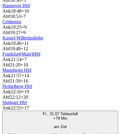
Abf
18:30
+5
Hannover Hbf
Ank
18:48
+10
Abf
18:53
+7
Göttingen
Ank
19:25
+9
Abf
19:27
+9
Kassel-Wilhelmshöhe
Ank
19:46
+11
Abf
19:48
+12
Frankfurt(Main)Hbf
Ank
21:14
+7
Abf
21:20
+10
Mannheim Hbf
Ank
21:57
+14
Abf
21:59
+16
Heidelberg Hbf
Ank
22:10
+19
Abf
22:12
+20
Stuttgart Hbf
Ank
22:55
+17
Fr., 31.07.
Teilausfall
+79 Min
am Ziel