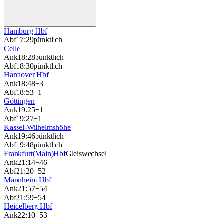
Hamburg Hbf
Abf
17:29
pünktlich
Celle
Ank
18:28
pünktlich
Abf
18:30
pünktlich
Hannover Hbf
Ank
18:48
+3
Abf
18:53
+1
Göttingen
Ank
19:25
+1
Abf
19:27
+1
Kassel-Wilhelmshöhe
Ank
19:46
pünktlich
Abf
19:48
pünktlich
Frankfurt(Main)Hbf
Gleiswechsel
Ank
21:14
+46
Abf
21:20
+52
Mannheim Hbf
Ank
21:57
+54
Abf
21:59
+54
Heidelberg Hbf
Ank
22:10
+53