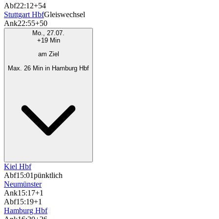
Abf
22:12
+54
Stuttgart Hbf
Gleiswechsel
Ank
22:55
+50
Mo., 27.07.
+19 Min
am Ziel
Max. 26 Min in Hamburg Hbf
Kiel Hbf
Abf
15:01
pünktlich
Neumünster
Ank
15:17
+1
Abf
15:19
+1
Hamburg Hbf