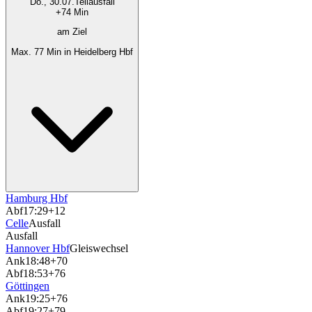
Do., 30.07.
Teilausfall
+74 Min
am Ziel
Max. 77 Min in Heidelberg Hbf
Hamburg Hbf
Abf
17:29
+12
Celle
Ausfall
Ausfall
Hannover Hbf
Gleiswechsel
Ank
18:48
+70
Abf
18:53
+76
Göttingen
Ank
19:25
+76
Abf
19:27
+79