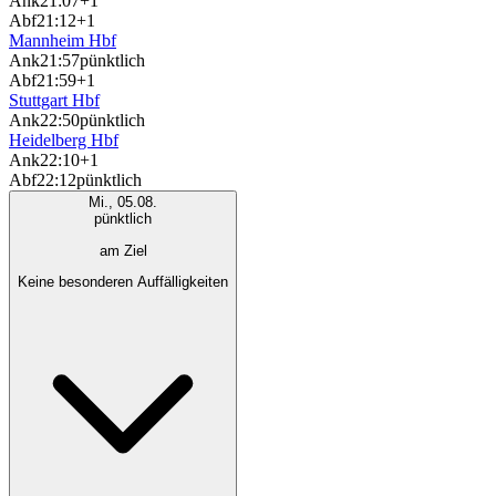
Ank
21:07
+1
Abf
21:12
+1
Mannheim Hbf
Ank
21:57
pünktlich
Abf
21:59
+1
Stuttgart Hbf
Ank
22:50
pünktlich
Heidelberg Hbf
Ank
22:10
+1
Abf
22:12
pünktlich
Mi., 05.08.
pünktlich
am Ziel
Keine besonderen Auffälligkeiten