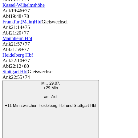
Kassel-Wilhelmshöhe
Ank
19:46
+77
Abf
19:48
+78
Frankfurt(Main)Hbf
Gleiswechsel
Ank
21:14
+75
Abf
21:20
+77
Mannheim Hbf
Ank
21:57
+77
Abf
21:59
+77
Heidelberg Hbf
Ank
22:10
+77
Abf
22:12
+80
Stuttgart Hbf
Gleiswechsel
Ank
22:55
+74
Mi., 29.07.
+29 Min
am Ziel
+11 Min zwischen Heidelberg Hbf und Stuttgart Hbf