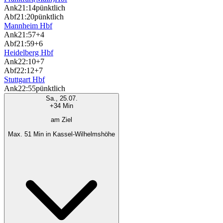
Ank
21:14
pünktlich
Abf
21:20
pünktlich
Mannheim Hbf
Ank
21:57
+4
Abf
21:59
+6
Heidelberg Hbf
Ank
22:10
+7
Abf
22:12
+7
Stuttgart Hbf
Ank
22:55
pünktlich
Sa., 25.07.
+34 Min
am Ziel
Max. 51 Min in Kassel-Wilhelmshöhe