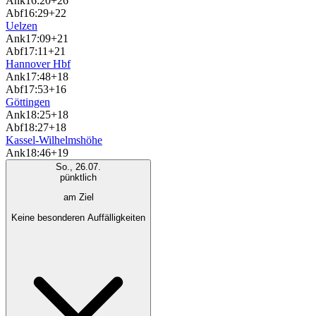
Ank
16:20
+26
Abf
16:29
+22
Uelzen
Ank
17:09
+21
Abf
17:11
+21
Hannover Hbf
Ank
17:48
+18
Abf
17:53
+16
Göttingen
Ank
18:25
+18
Abf
18:27
+18
Kassel-Wilhelmshöhe
Ank
18:46
+19
So., 26.07.
pünktlich
am Ziel
Keine besonderen Auffälligkeiten