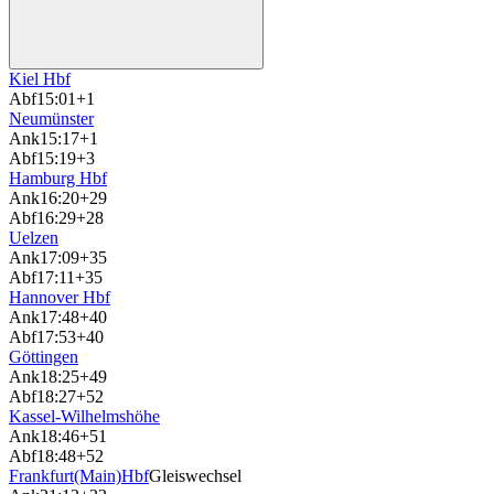
Kiel Hbf
Abf
15:01
+1
Neumünster
Ank
15:17
+1
Abf
15:19
+3
Hamburg Hbf
Ank
16:20
+29
Abf
16:29
+28
Uelzen
Ank
17:09
+35
Abf
17:11
+35
Hannover Hbf
Ank
17:48
+40
Abf
17:53
+40
Göttingen
Ank
18:25
+49
Abf
18:27
+52
Kassel-Wilhelmshöhe
Ank
18:46
+51
Abf
18:48
+52
Frankfurt(Main)Hbf
Gleiswechsel