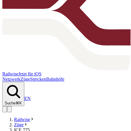
Railwise
Jetzt für iOS
Netzwerk
Züge
Strecken
Bahnhöfe
EN
Suche
⌘K
Railwise
Züge
ICE 775