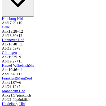
Hamburg Hbf
Abf
17:29
+10
Celle
Ank
18:28
+12
Abf
18:30
+12
Hannover Hbf
Ank
18:48
+11
Abf
18:53
+9
Göttingen
Ank
19:25
+9
Abf
19:27
+11
Kassel-Wilhelmshöhe
Ank
19:46
+11
Abf
19:48
+12
Frankfurt(Main)Süd
Ank
21:07
+6
Abf
21:12
+7
Mannheim Hbf
Ank
21:57
pünktlich
Abf
21:59
pünktlich
Heidelberg Hbf