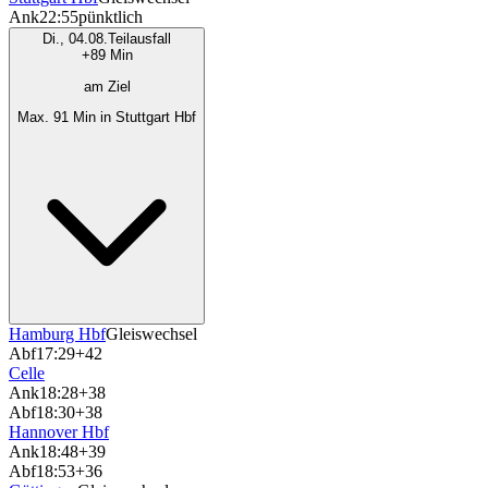
Ank
22:55
pünktlich
Di., 04.08.
Teilausfall
+89 Min
am Ziel
Max. 91 Min in Stuttgart Hbf
Hamburg Hbf
Gleiswechsel
Abf
17:29
+42
Celle
Ank
18:28
+38
Abf
18:30
+38
Hannover Hbf
Ank
18:48
+39
Abf
18:53
+36