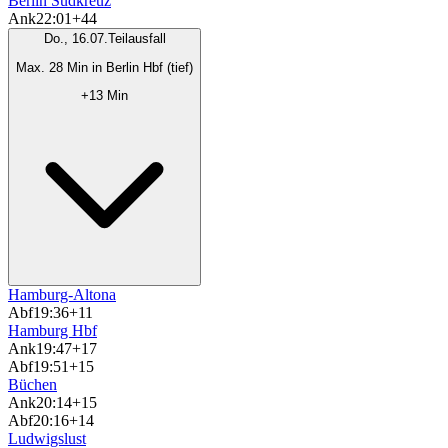
Berlin Südkreuz
Ank
22:01
+44
Do., 16.07.
Teilausfall
Max. 28 Min in Berlin Hbf (tief)
+13 Min
Hamburg-Altona
Abf
19:36
+11
Hamburg Hbf
Ank
19:47
+17
Abf
19:51
+15
Büchen
Ank
20:14
+15
Abf
20:16
+14
Ludwigslust