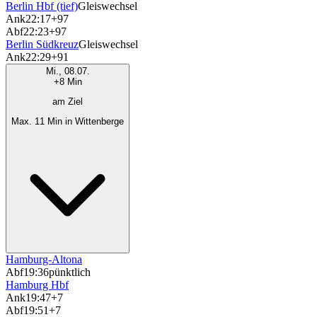
Berlin Hbf (tief)
Gleiswechsel
Ank
22:17
+97
Abf
22:23
+97
Berlin Südkreuz
Gleiswechsel
Ank
22:29
+91
Mi., 08.07.
+8 Min
am Ziel
Max. 11 Min in Wittenberge
Hamburg-Altona
Abf
19:36
pünktlich
Hamburg Hbf
Ank
19:47
+7
Abf
19:51
+7