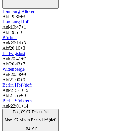
Hamburg-Altona
Abf
19:36
+3
Hamburg Hbf
Ank
19:47
+1
Abf
19:51
+1
Büchen
Ank
20:14
+3
Abf
20:16
+3
Ludwigslust
Ank
20:41
+7
Abf
20:43
+7
Wittenberge
Ank
20:58
+9
Abf
21:00
+9
Berlin Hbf (tief)
Ank
21:51
+15
Abf
21:55
+16
Berlin Südkreuz
Ank
22:01
+14
Do., 09.07.
Teilausfall
Max. 97 Min in Berlin Hbf (tief)
+91 Min