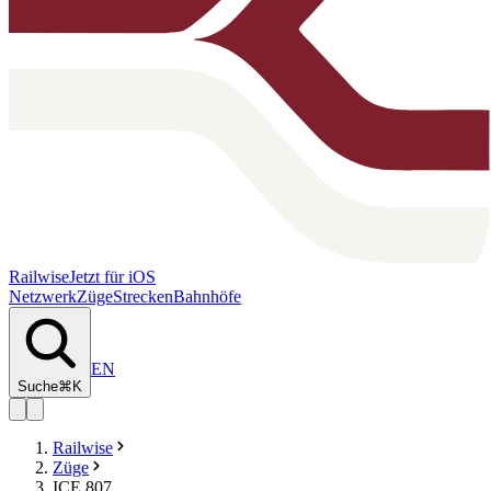
Railwise
Jetzt für iOS
Netzwerk
Züge
Strecken
Bahnhöfe
EN
Suche
⌘K
Railwise
Züge
ICE 807