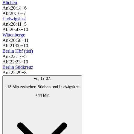
Büchen
Ank
20:14
+6
Abf
20:16
+7
Ludwigslust
Ank
20:41
+5
Abf
20:43
+10
Wittenberge
Ank
20:58
+11
Abf
21:00
+10
Berlin Hbf (tief)
Ank
22:17
+5
Abf
22:23
+10
Berlin Südkreuz
Ank
22:29
+8
Fr., 17.07.
+18 Min zwischen Büchen und Ludwigslust
+44 Min