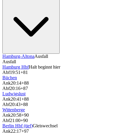
Hamburg-Altona
Ausfall
Ausfall
Hamburg Hbf
Halt beginnt hier
Abf
19:51
+81
Büchen
Ank
20:14
+88
Abf
20:16
+87
Ludwigslust
Ank
20:41
+88
Abf
20:43
+88
Wittenberge
Ank
20:58
+90
Abf
21:00
+90
Berlin Hbf (tief)
Gleiswechsel
Ank
22:17
+97