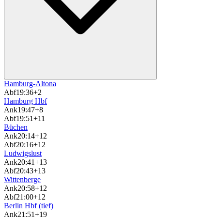
Hamburg-Altona
Abf
19:36
+2
Hamburg Hbf
Ank
19:47
+8
Abf
19:51
+11
Büchen
Ank
20:14
+12
Abf
20:16
+12
Ludwigslust
Ank
20:41
+13
Abf
20:43
+13
Wittenberge
Ank
20:58
+12
Abf
21:00
+12
Berlin Hbf (tief)
Ank
21:51
+19