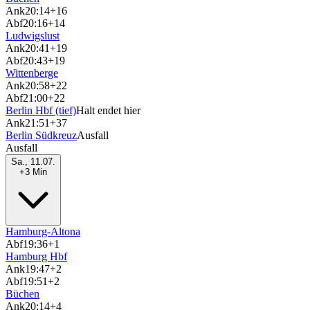
Ank
20:14
+16
Abf
20:16
+14
Ludwigslust
Ank
20:41
+19
Abf
20:43
+19
Wittenberge
Ank
20:58
+22
Abf
21:00
+22
Berlin Hbf (tief)
Halt endet hier
Ank
21:51
+37
Berlin Südkreuz
Ausfall
Ausfall
Sa., 11.07.
+3 Min
Hamburg-Altona
Abf
19:36
+1
Hamburg Hbf
Ank
19:47
+2
Abf
19:51
+2
Büchen
Ank
20:14
+4