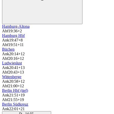
Hamburg-Altona
Abf
19:36
+2
Hamburg Hbf
Ank
19:47
+8
Abf
19:51
+11
Büchen
Ank
20:14
+12
Abf
20:16
+12
Ludwigslust
Ank
20:41
+13
Abf
20:43
+13
Wittenberge
Ank
20:58
+12
Abf
21:00
+12
Berlin Hbf (tief)
Ank
21:51
+19
Abf
21:55
+19
Berlin Südkreuz
Ank
22:01
+21
Di., 14.07.