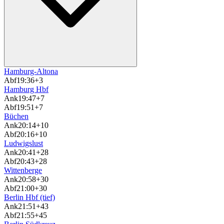
Hamburg-Altona
Abf
19:36
+3
Hamburg Hbf
Ank
19:47
+7
Abf
19:51
+7
Büchen
Ank
20:14
+10
Abf
20:16
+10
Ludwigslust
Ank
20:41
+28
Abf
20:43
+28
Wittenberge
Ank
20:58
+30
Abf
21:00
+30
Berlin Hbf (tief)
Ank
21:51
+43
Abf
21:55
+45