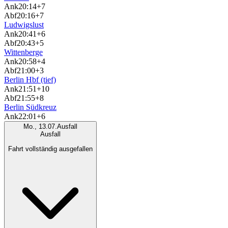
Ank
20:14
+7
Abf
20:16
+7
Ludwigslust
Ank
20:41
+6
Abf
20:43
+5
Wittenberge
Ank
20:58
+4
Abf
21:00
+3
Berlin Hbf (tief)
Ank
21:51
+10
Abf
21:55
+8
Berlin Südkreuz
Ank
22:01
+6
Mo., 13.07.
Ausfall
Ausfall
Fahrt vollständig ausgefallen