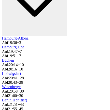
Hamburg-Altona
Abf
19:36
+3
Hamburg Hbf
Ank
19:47
+7
Abf
19:51
+7
Büchen
Ank
20:14
+10
Abf
20:16
+10
Ludwigslust
Ank
20:41
+28
Abf
20:43
+28
Wittenberge
Ank
20:58
+30
Abf
21:00
+30
Berlin Hbf (tief)
Ank
21:51
+43
Abf
21:55
+45