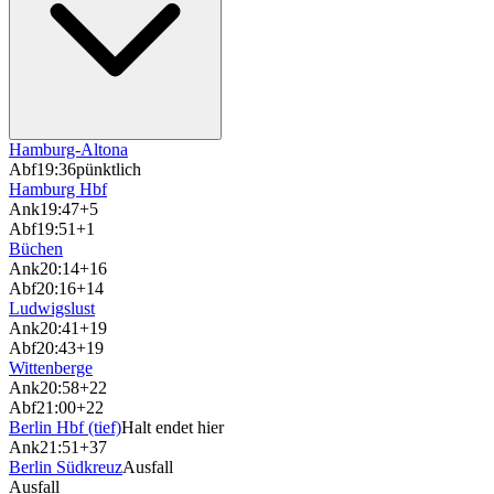
Hamburg-Altona
Abf
19:36
pünktlich
Hamburg Hbf
Ank
19:47
+5
Abf
19:51
+1
Büchen
Ank
20:14
+16
Abf
20:16
+14
Ludwigslust
Ank
20:41
+19
Abf
20:43
+19
Wittenberge
Ank
20:58
+22
Abf
21:00
+22
Berlin Hbf (tief)
Halt endet hier
Ank
21:51
+37
Berlin Südkreuz
Ausfall
Ausfall