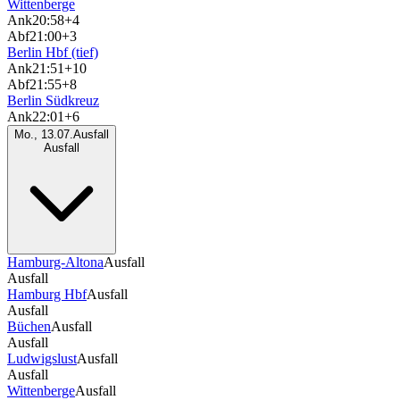
Wittenberge
Ank
20:58
+4
Abf
21:00
+3
Berlin Hbf (tief)
Ank
21:51
+10
Abf
21:55
+8
Berlin Südkreuz
Ank
22:01
+6
Mo., 13.07.
Ausfall
Ausfall
Hamburg-Altona
Ausfall
Ausfall
Hamburg Hbf
Ausfall
Ausfall
Büchen
Ausfall
Ausfall
Ludwigslust
Ausfall
Ausfall
Wittenberge
Ausfall