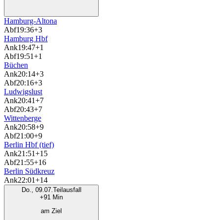
Hamburg-Altona
Abf
19:36
+3
Hamburg Hbf
Ank
19:47
+1
Abf
19:51
+1
Büchen
Ank
20:14
+3
Abf
20:16
+3
Ludwigslust
Ank
20:41
+7
Abf
20:43
+7
Wittenberge
Ank
20:58
+9
Abf
21:00
+9
Berlin Hbf (tief)
Ank
21:51
+15
Abf
21:55
+16
Berlin Südkreuz
Ank
22:01
+14
Do., 09.07.
Teilausfall
+91 Min
am Ziel