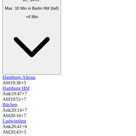
Max. 10 Min in Berlin Hbf (tief)
+6 Min
Hamburg-Altona
Abf
19:36
+5
Hamburg Hbf
Ank
19:47
+7
Abf
19:51
+7
Büchen
Ank
20:14
+7
Abf
20:16
+7
Ludwigslust
Ank
20:41
+6
Abf
20:43
+5