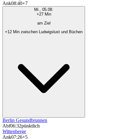
Ank
08:40
+7
Mi., 05.08.
+27 Min
am Ziel
+12 Min zwischen Ludwigslust und Büchen
Berlin Gesundbrunnen
Abf
06:32
pünktlich
Wittenberge
Ank
07:26
+5