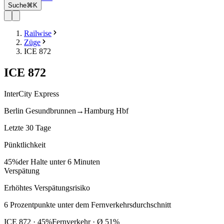
Suche
⌘K
Railwise
Züge
ICE 872
ICE
872
InterCity Express
Berlin Gesundbrunnen
→
Hamburg Hbf
Letzte 30 Tage
Pünktlichkeit
45%
der Halte unter 6 Minuten
Verspätung
Erhöhtes Verspätungsrisiko
6
Prozentpunkte
unter
dem Fernverkehrsdurchschnitt
ICE
872
·
45
%
Fernverkehr · Ø
51
%