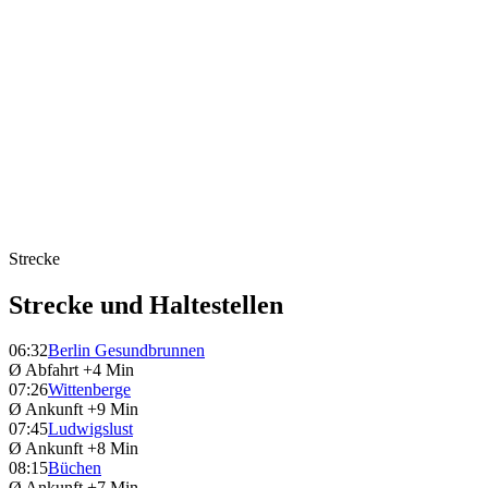
Strecke
Strecke und Haltestellen
06:32
Berlin Gesundbrunnen
Ø Abfahrt
+4 Min
07:26
Wittenberge
Ø Ankunft
+9 Min
07:45
Ludwigslust
Ø Ankunft
+8 Min
08:15
Büchen
Ø Ankunft
+7 Min