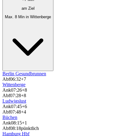
am Ziel
Max. 8 Min in Wittenberge
Berlin Gesundbrunnen
Abf
06:32
+7
Wittenberge
Ank
07:26
+8
Abf
07:28
+8
Ludwigslust
Ank
07:45
+6
Abf
07:48
+4
Büchen
Ank
08:15
+1
Abf
08:18
pünktlich
Hamburg Hbf