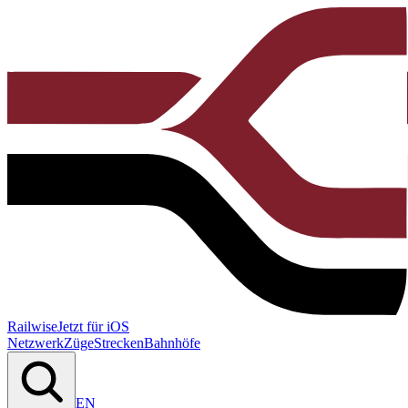
Railwise
Jetzt für iOS
Netzwerk
Züge
Strecken
Bahnhöfe
EN