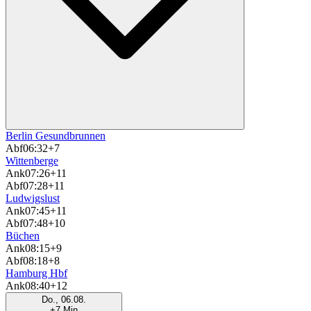
Berlin Gesundbrunnen
Abf
06:32
+7
Wittenberge
Ank
07:26
+11
Abf
07:28
+11
Ludwigslust
Ank
07:45
+11
Abf
07:48
+10
Büchen
Ank
08:15
+9
Abf
08:18
+8
Hamburg Hbf
Ank
08:40
+12
Do., 06.08.
+7 Min