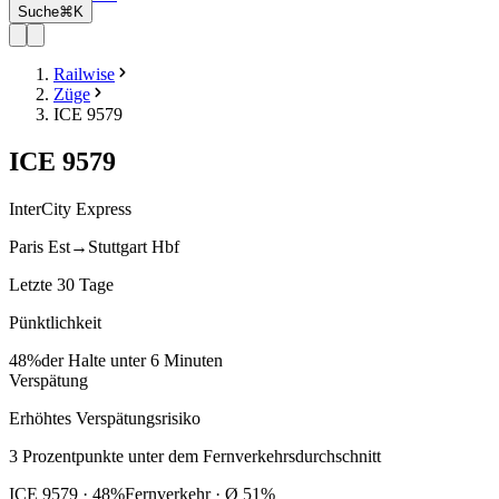
Suche
⌘K
Railwise
Züge
ICE 9579
ICE
9579
InterCity Express
Paris Est
→
Stuttgart Hbf
Letzte 30 Tage
Pünktlichkeit
48%
der Halte unter 6 Minuten
Verspätung
Erhöhtes Verspätungsrisiko
3
Prozentpunkte
unter
dem Fernverkehrsdurchschnitt
ICE
9579
·
48
%
Fernverkehr · Ø
51
%