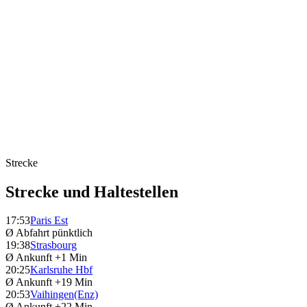
Strecke
Strecke und Haltestellen
17:53
Paris Est
Ø Abfahrt
pünktlich
19:38
Strasbourg
Ø Ankunft
+1 Min
20:25
Karlsruhe Hbf
Ø Ankunft
+19 Min
20:53
Vaihingen(Enz)
Ø Ankunft
+22 Min