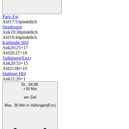
Paris Est
Abf
17:53
pünktlich
Strasbourg
Ank
19:38
pünktlich
Abf
19:44
pünktlich
Karlsruhe Hbf
Ank
20:25
+17
Abf
20:27
+18
Vaihingen(Enz)
Ank
20:53
+15
Abf
21:00
+10
Stuttgart Hbf
Ank
21:26
+1
Di., 04.08.
+16 Min
am Ziel
Max. 30 Min in Vaihingen(Enz)