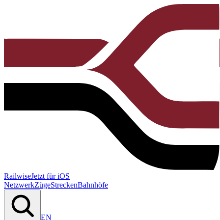
Railwise
Jetzt für iOS
Netzwerk
Züge
Strecken
Bahnhöfe
EN