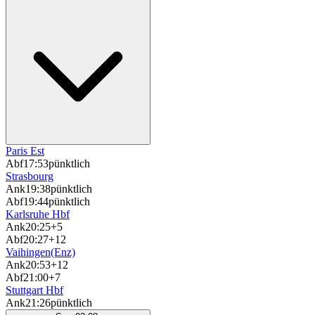
Paris Est
Abf
17:53
pünktlich
Strasbourg
Ank
19:38
pünktlich
Abf
19:44
pünktlich
Karlsruhe Hbf
Ank
20:25
+5
Abf
20:27
+12
Vaihingen(Enz)
Ank
20:53
+12
Abf
21:00
+7
Stuttgart Hbf
Ank
21:26
pünktlich