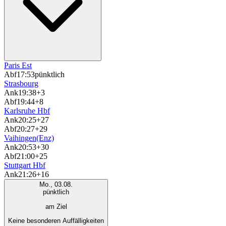
Paris Est
Abf
17:53
pünktlich
Strasbourg
Ank
19:38
+3
Abf
19:44
+8
Karlsruhe Hbf
Ank
20:25
+27
Abf
20:27
+29
Vaihingen(Enz)
Ank
20:53
+30
Abf
21:00
+25
Stuttgart Hbf
Ank
21:26
+16
Mo., 03.08.
pünktlich
am Ziel
Keine besonderen Auffälligkeiten