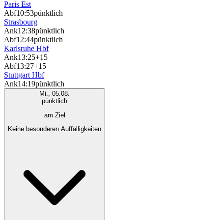
Paris Est
Abf
10:53
pünktlich
Strasbourg
Ank
12:38
pünktlich
Abf
12:44
pünktlich
Karlsruhe Hbf
Ank
13:25
+15
Abf
13:27
+15
Stuttgart Hbf
Ank
14:19
pünktlich
Mi., 05.08.
pünktlich
am Ziel
Keine besonderen Auffälligkeiten