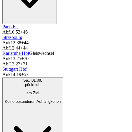
Paris Est
Abf
10:53
+46
Strasbourg
Ank
12:38
+44
Abf
12:44
+44
Karlsruhe Hbf
Gleiswechsel
Ank
13:25
+70
Abf
13:27
+71
Stuttgart Hbf
Ank
14:19
+57
Sa., 01.08.
pünktlich
am Ziel
Keine besonderen Auffälligkeiten