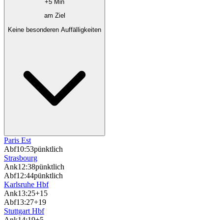
+5 Min
am Ziel
Keine besonderen Auffälligkeiten
Paris Est
Abf
10:53
pünktlich
Strasbourg
Ank
12:38
pünktlich
Abf
12:44
pünktlich
Karlsruhe Hbf
Ank
13:25
+15
Abf
13:27
+19
Stuttgart Hbf
Ank
14:19
+5