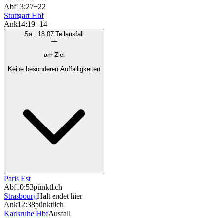
Abf
13:27
+22
Stuttgart Hbf
Ank
14:19
+14
Sa., 18.07.
Teilausfall
—
am Ziel
Keine besonderen Auffälligkeiten
Paris Est
Abf
10:53
pünktlich
Strasbourg
Halt endet hier
Ank
12:38
pünktlich
Karlsruhe Hbf
Ausfall