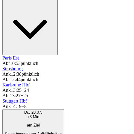
Paris Est
Abf
10:53
pünktlich
Strasbourg
Ank
12:38
pünktlich
Abf
12:44
pünktlich
Karlsruhe Hbf
Ank
13:25
+24
Abf
13:27
+25
Stuttgart Hbf
Ank
14:19
+8
Di., 28.07.
+3 Min
am Ziel
Keine besonderen Auffälligkeiten