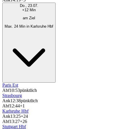
Do., 23.07.
+12 Min
am Ziel
Max. 24 Min in Karlsruhe Hbf
Paris Est
Abf
10:53
pünktlich
Strasbourg
Ank
12:38
pünktlich
Abf
12:44
+1
Karlsruhe Hbf
Ank
13:25
+24
Abf
13:27
+26
Stuttgart Hbf