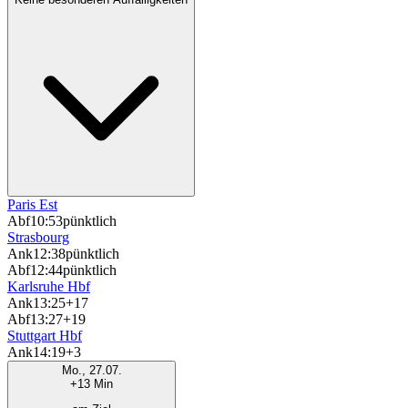
Paris Est
Abf
10:53
pünktlich
Strasbourg
Ank
12:38
pünktlich
Abf
12:44
pünktlich
Karlsruhe Hbf
Ank
13:25
+17
Abf
13:27
+19
Stuttgart Hbf
Ank
14:19
+3
Mo., 27.07.
+13 Min