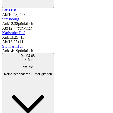
Paris Est
Abf
10:53
pünktlich
Strasbourg
Ank
12:38
pünktlich
Abf
12:44
pünktlich
Karlsruhe Hbf
Ank
13:25
+11
Abf
13:27
+11
Stuttgart Hbf
Ank
14:19
pünktlich
Di., 04.08.
+4 Min
am Ziel
Keine besonderen Auffälligkeiten