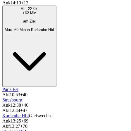
Ank
14:19
+12
Mi., 22.07.
+62 Min
am Ziel
Max. 69 Min in Karlsruhe Hbf
Paris Est
Abf
10:53
+40
Strasbourg
Ank
12:38
+46
Abf
12:44
+47
Karlsruhe Hbf
Gleiswechsel
Ank
13:25
+69
Abf
13:27
+70