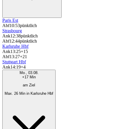
Paris Est
Abf
10:53
pünktlich
Strasbourg
Ank
12:38
pünktlich
Abf
12:44
pünktlich
Karlsruhe Hbf
Ank
13:25
+15
Abf
13:27
+21
Stuttgart Hbf
Ank
14:19
+4
Mo., 03.08.
+17 Min
am Ziel
Max. 26 Min in Karlsruhe Hbf