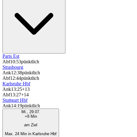
Paris Est
Abf
10:53
pünktlich
Strasbourg
Ank
12:38
pünktlich
Abf
12:44
pünktlich
Karlsruhe Hbf
Ank
13:25
+13
Abf
13:27
+14
Stuttgart Hbf
Ank
14:19
pünktlich
Mi., 29.07.
+8 Min
am Ziel
Max. 24 Min in Karlsruhe Hbf