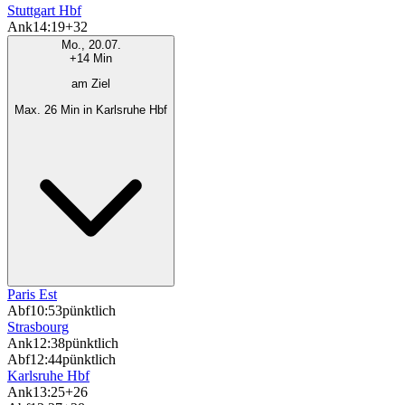
Stuttgart Hbf
Ank
14:19
+32
Mo., 20.07.
+14 Min
am Ziel
Max. 26 Min in Karlsruhe Hbf
Paris Est
Abf
10:53
pünktlich
Strasbourg
Ank
12:38
pünktlich
Abf
12:44
pünktlich
Karlsruhe Hbf
Ank
13:25
+26