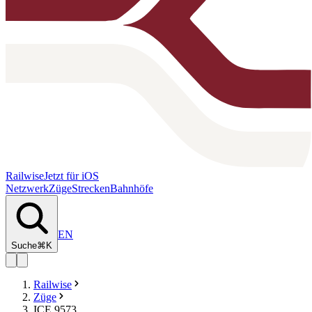
Railwise
Jetzt für iOS
Netzwerk
Züge
Strecken
Bahnhöfe
EN
Suche
⌘K
Railwise
Züge
ICE 9573