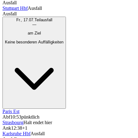
Ausfall
Stuttgart Hbf
Ausfall
Ausfall
Fr., 17.07.
Teilausfall
—
am Ziel
Keine besonderen Auffälligkeiten
Paris Est
Abf
10:53
pünktlich
Strasbourg
Halt endet hier
Ank
12:38
+1
Karlsruhe Hbf
Ausfall