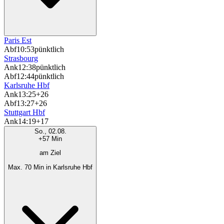
Paris Est
Abf
10:53
pünktlich
Strasbourg
Ank
12:38
pünktlich
Abf
12:44
pünktlich
Karlsruhe Hbf
Ank
13:25
+26
Abf
13:27
+26
Stuttgart Hbf
Ank
14:19
+17
So., 02.08.
+57 Min
am Ziel
Max. 70 Min in Karlsruhe Hbf