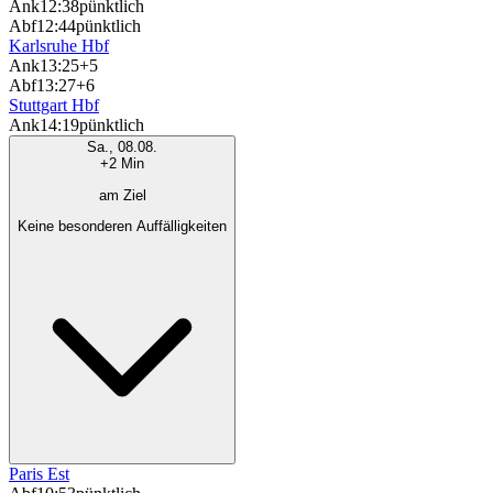
Ank
12:38
pünktlich
Abf
12:44
pünktlich
Karlsruhe Hbf
Ank
13:25
+5
Abf
13:27
+6
Stuttgart Hbf
Ank
14:19
pünktlich
Sa., 08.08.
+2 Min
am Ziel
Keine besonderen Auffälligkeiten
Paris Est