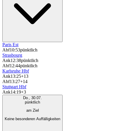
Paris Est
Abf
10:53
pünktlich
Strasbourg
Ank
12:38
pünktlich
Abf
12:44
pünktlich
Karlsruhe Hbf
Ank
13:25
+13
Abf
13:27
+14
Stuttgart Hbf
Ank
14:19
+3
Do., 30.07.
pünktlich
am Ziel
Keine besonderen Auffälligkeiten