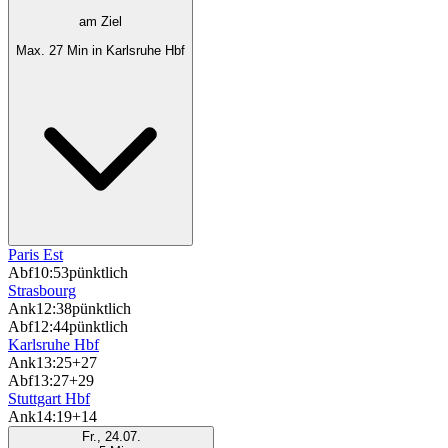
am Ziel
Max. 27 Min in Karlsruhe Hbf
Paris Est
Abf
10:53
pünktlich
Strasbourg
Ank
12:38
pünktlich
Abf
12:44
pünktlich
Karlsruhe Hbf
Ank
13:25
+27
Abf
13:27
+29
Stuttgart Hbf
Ank
14:19
+14
Fr., 24.07.