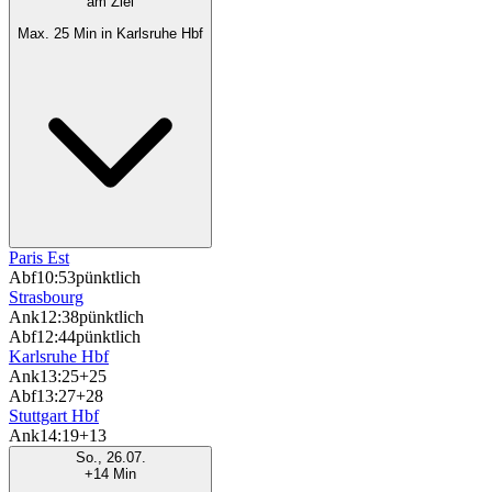
am Ziel
Max. 25 Min in Karlsruhe Hbf
Paris Est
Abf
10:53
pünktlich
Strasbourg
Ank
12:38
pünktlich
Abf
12:44
pünktlich
Karlsruhe Hbf
Ank
13:25
+25
Abf
13:27
+28
Stuttgart Hbf
Ank
14:19
+13
So., 26.07.
+14 Min