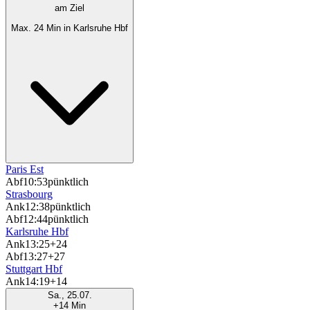
am Ziel
Max. 24 Min in Karlsruhe Hbf
Paris Est
Abf
10:53
pünktlich
Strasbourg
Ank
12:38
pünktlich
Abf
12:44
pünktlich
Karlsruhe Hbf
Ank
13:25
+24
Abf
13:27
+27
Stuttgart Hbf
Ank
14:19
+14
Sa., 25.07.
+14 Min