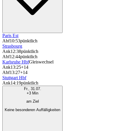
Paris Est
Abf
10:53
pünktlich
Strasbourg
Ank
12:38
pünktlich
Abf
12:44
pünktlich
Karlsruhe Hbf
Gleiswechsel
Ank
13:25
+14
Abf
13:27
+14
Stuttgart Hbf
Ank
14:19
pünktlich
Fr., 31.07.
+3 Min
am Ziel
Keine besonderen Auffälligkeiten