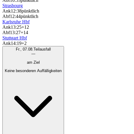
Abf
10:53
pünktlich
Strasbourg
Ank
12:38
pünktlich
Abf
12:44
pünktlich
Karlsruhe Hbf
Ank
13:25
+12
Abf
13:27
+14
Stuttgart Hbf
Ank
14:19
+2
Fr., 07.08.
Teilausfall
—
am Ziel
Keine besonderen Auffälligkeiten