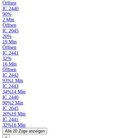
Öffnen
IC
2440
90%
2 Min
Öffnen
IC
2045
20%
19 Min
Öffnen
IC
2441
32%
16 Min
Öffnen
IC
2442
93%
1 Min
IC
2443
34%
14 Min
IC
2440
90%
2 Min
IC
2045
20%
19 Min
IC
2441
32%
16 Min
Alle 20 Züge anzeigen
×