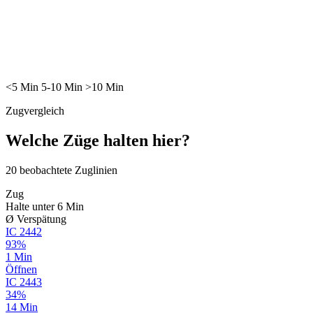
<5
Min
5-10
Min
>10
Min
Zugvergleich
Welche Züge halten hier?
20
beobachtete Zuglinien
Zug
Halte unter 6 Min
Ø Verspätung
IC
2442
93%
1 Min
Öffnen
IC
2443
34%
14 Min