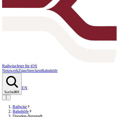
Railwise
Jetzt für iOS
Netzwerk
Züge
Strecken
Bahnhöfe
EN
Suche
⌘K
Railwise
Bahnhöfe
Dresden-Neustadt