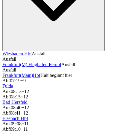
Wiesbaden Hbf
Ausfall
Ausfall
Frankfurt(M) Flughafen Fernbf
Ausfall
Ausfall
Frankfurt(Main)Hbf
Halt beginnt hier
Abf
07:19
+9
Fulda
Ank
08:13
+12
Abf
08:15
+12
Bad Hersfeld
Ank
08:40
+12
Abf
08:41
+12
Eisenach Hbf
Ank
09:08
+11
Abf
09:10
+11