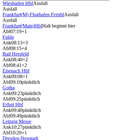
Wiesbaden Hbf
Ausfall
Ausfall
Frankfurt(M) Flughafen Fernbf
Ausfall
Ausfall
Frankfurt(Main)Hbf
Halt beginnt hier
Abf
07:19
+1
Fulda
Ank
08:13
+3
Abf
08:15
+4
Bad Hersfeld
Ank
08:40
+2
Abf
08:41
+2
Eisenach Hbf
Ank
09:08
+1
Abf
09:10
pünktlich
Gotha
Ank
09:23
pünktlich
Abf
09:25
pünktlich
Erfurt Hbf
Ank
09:40
pünktlich
Abf
09:49
pünktlich
Leipzig Messe
Ank
10:27
pünktlich
Abf
10:29
+1
Dresden-Neustadt