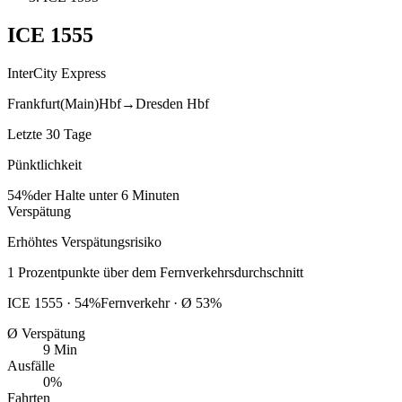
ICE
1555
InterCity Express
Frankfurt(Main)Hbf
→
Dresden Hbf
Letzte 30 Tage
Pünktlichkeit
54%
der Halte unter 6 Minuten
Verspätung
Erhöhtes Verspätungsrisiko
1
Prozentpunkte
über
dem Fernverkehrsdurchschnitt
ICE
1555
·
54
%
Fernverkehr · Ø
53
%
Ø Verspätung
9 Min
Ausfälle
0%
Fahrten