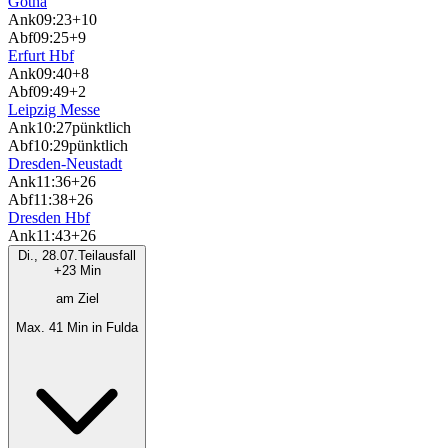
Gotha
Ank
09:23
+10
Abf
09:25
+9
Erfurt Hbf
Ank
09:40
+8
Abf
09:49
+2
Leipzig Messe
Ank
10:27
pünktlich
Abf
10:29
pünktlich
Dresden-Neustadt
Ank
11:36
+26
Abf
11:38
+26
Dresden Hbf
Ank
11:43
+26
Di., 28.07.
Teilausfall
+23 Min
am Ziel
Max. 41 Min in Fulda