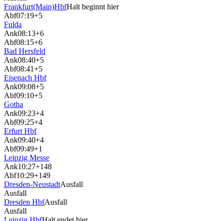
Frankfurt(Main)Hbf
Halt beginnt hier
Abf
07:19
+5
Fulda
Ank
08:13
+6
Abf
08:15
+6
Bad Hersfeld
Ank
08:40
+5
Abf
08:41
+5
Eisenach Hbf
Ank
09:08
+5
Abf
09:10
+5
Gotha
Ank
09:23
+4
Abf
09:25
+4
Erfurt Hbf
Ank
09:40
+4
Abf
09:49
+1
Leipzig Messe
Ank
10:27
+148
Abf
10:29
+149
Dresden-Neustadt
Ausfall
Ausfall
Dresden Hbf
Ausfall
Ausfall
Leipzig Hbf
Halt endet hier