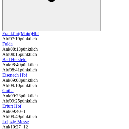
Frankfurt(Main)Hbf
Abf
07:19
pünktlich
Fulda
Ank
08:13
pünktlich
Abf
08:15
pünktlich
Bad Hersfeld
Ank
08:40
pünktlich
Abf
08:41
pünktlich
Eisenach Hbf
Ank
09:08
pünktlich
Abf
09:10
pünktlich
Gotha
Ank
09:23
pünktlich
Abf
09:25
pünktlich
Erfurt Hbf
Ank
09:40
+1
Abf
09:49
pünktlich
Leipzig Messe
Ank
10:27
+12