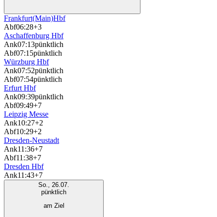
Frankfurt(Main)Hbf
Abf
06:28
+3
Aschaffenburg Hbf
Ank
07:13
pünktlich
Abf
07:15
pünktlich
Würzburg Hbf
Ank
07:52
pünktlich
Abf
07:54
pünktlich
Erfurt Hbf
Ank
09:39
pünktlich
Abf
09:49
+7
Leipzig Messe
Ank
10:27
+2
Abf
10:29
+2
Dresden-Neustadt
Ank
11:36
+7
Abf
11:38
+7
Dresden Hbf
Ank
11:43
+7
So., 26.07.
pünktlich
am Ziel