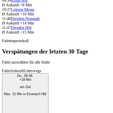
09:39
Erfurt Hbf
Ø Ankunft
+8 Min
10:27
Leipzig Messe
Ø Ankunft
+16 Min
11:40
Dresden-Neustadt
Ø Ankunft
+14 Min
11:47
Dresden Hbf
Ø Ankunft
+15 Min
Fahrtenprotokoll
Verspätungen der letzten 30 Tage
Fahrt auswählen für alle Halte
Fahrt
Ankunft
Unterwegs
Do., 06.08.
+19 Min
am Ziel
Max. 21 Min in Eisenach Hbf