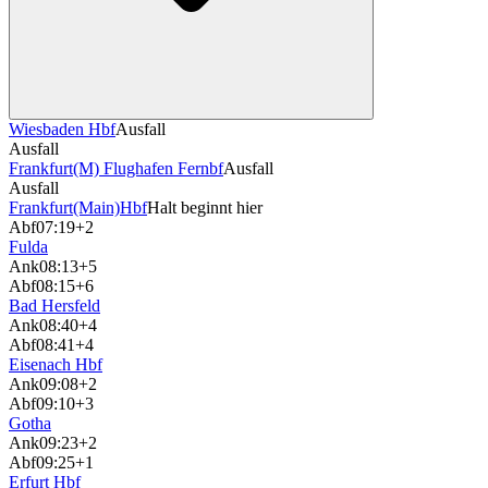
Wiesbaden Hbf
Ausfall
Ausfall
Frankfurt(M) Flughafen Fernbf
Ausfall
Ausfall
Frankfurt(Main)Hbf
Halt beginnt hier
Abf
07:19
+2
Fulda
Ank
08:13
+5
Abf
08:15
+6
Bad Hersfeld
Ank
08:40
+4
Abf
08:41
+4
Eisenach Hbf
Ank
09:08
+2
Abf
09:10
+3
Gotha
Ank
09:23
+2
Abf
09:25
+1
Erfurt Hbf