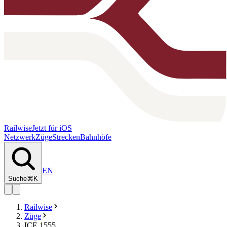
Railwise
Jetzt für iOS
Netzwerk
Züge
Strecken
Bahnhöfe
EN
Suche
⌘K
Railwise
Züge
ICE 1555