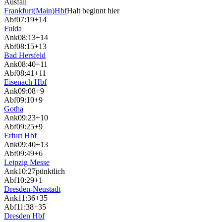
Ausfall
Frankfurt(Main)Hbf
Halt beginnt hier
Abf
07:19
+14
Fulda
Ank
08:13
+14
Abf
08:15
+13
Bad Hersfeld
Ank
08:40
+11
Abf
08:41
+11
Eisenach Hbf
Ank
09:08
+9
Abf
09:10
+9
Gotha
Ank
09:23
+10
Abf
09:25
+9
Erfurt Hbf
Ank
09:40
+13
Abf
09:49
+6
Leipzig Messe
Ank
10:27
pünktlich
Abf
10:29
+1
Dresden-Neustadt
Ank
11:36
+35
Abf
11:38
+35
Dresden Hbf