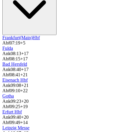
Frankfurt(Main)Hbf
Abf
07:19
+5
Fulda
Ank
08:13
+17
Abf
08:15
+17
Bad Hersfeld
Ank
08:40
+17
Abf
08:41
+21
Eisenach Hbf
Ank
09:08
+21
Abf
09:10
+22
Gotha
Ank
09:23
+20
Abf
09:25
+19
Erfurt Hbf
Ank
09:40
+20
Abf
09:49
+14
Leipzig Messe