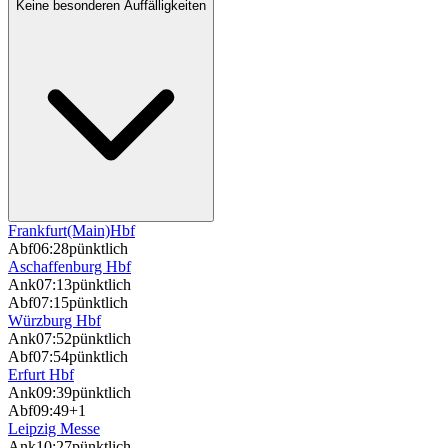
Keine besonderen Auffälligkeiten
Frankfurt(Main)Hbf
Abf
06:28
pünktlich
Aschaffenburg Hbf
Ank
07:13
pünktlich
Abf
07:15
pünktlich
Würzburg Hbf
Ank
07:52
pünktlich
Abf
07:54
pünktlich
Erfurt Hbf
Ank
09:39
pünktlich
Abf
09:49
+1
Leipzig Messe
Ank
10:27
pünktlich