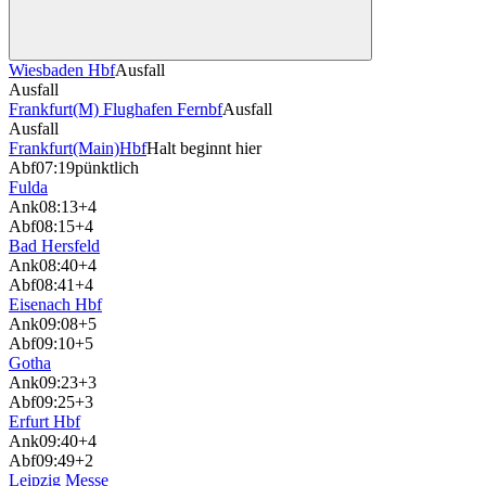
Wiesbaden Hbf
Ausfall
Ausfall
Frankfurt(M) Flughafen Fernbf
Ausfall
Ausfall
Frankfurt(Main)Hbf
Halt beginnt hier
Abf
07:19
pünktlich
Fulda
Ank
08:13
+4
Abf
08:15
+4
Bad Hersfeld
Ank
08:40
+4
Abf
08:41
+4
Eisenach Hbf
Ank
09:08
+5
Abf
09:10
+5
Gotha
Ank
09:23
+3
Abf
09:25
+3
Erfurt Hbf
Ank
09:40
+4
Abf
09:49
+2
Leipzig Messe