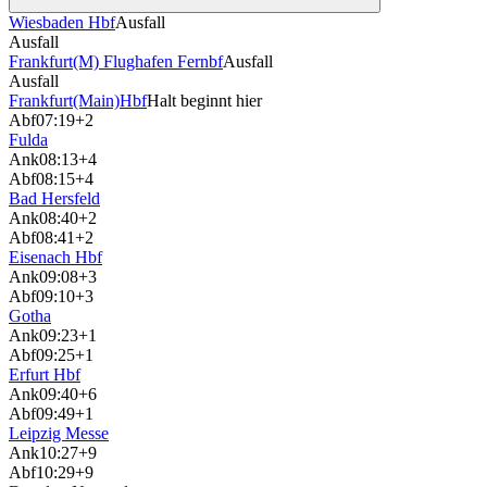
Wiesbaden Hbf
Ausfall
Ausfall
Frankfurt(M) Flughafen Fernbf
Ausfall
Ausfall
Frankfurt(Main)Hbf
Halt beginnt hier
Abf
07:19
+2
Fulda
Ank
08:13
+4
Abf
08:15
+4
Bad Hersfeld
Ank
08:40
+2
Abf
08:41
+2
Eisenach Hbf
Ank
09:08
+3
Abf
09:10
+3
Gotha
Ank
09:23
+1
Abf
09:25
+1
Erfurt Hbf
Ank
09:40
+6
Abf
09:49
+1
Leipzig Messe
Ank
10:27
+9
Abf
10:29
+9