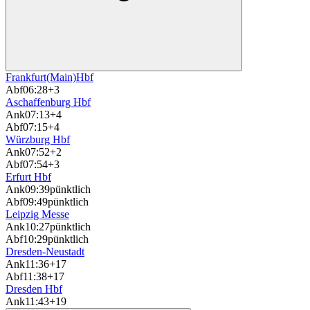
Frankfurt(Main)Hbf
Abf
06:28
+3
Aschaffenburg Hbf
Ank
07:13
+4
Abf
07:15
+4
Würzburg Hbf
Ank
07:52
+2
Abf
07:54
+3
Erfurt Hbf
Ank
09:39
pünktlich
Abf
09:49
pünktlich
Leipzig Messe
Ank
10:27
pünktlich
Abf
10:29
pünktlich
Dresden-Neustadt
Ank
11:36
+17
Abf
11:38
+17
Dresden Hbf
Ank
11:43
+19