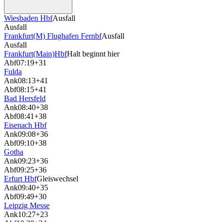
Wiesbaden Hbf
Ausfall
Ausfall
Frankfurt(M) Flughafen Fernbf
Ausfall
Ausfall
Frankfurt(Main)Hbf
Halt beginnt hier
Abf
07:19
+31
Fulda
Ank
08:13
+41
Abf
08:15
+41
Bad Hersfeld
Ank
08:40
+38
Abf
08:41
+38
Eisenach Hbf
Ank
09:08
+36
Abf
09:10
+38
Gotha
Ank
09:23
+36
Abf
09:25
+36
Erfurt Hbf
Gleiswechsel
Ank
09:40
+35
Abf
09:49
+30
Leipzig Messe
Ank
10:27
+23