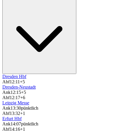
Dresden Hbf
Abf
12:11
+5
Dresden-Neustadt
Ank
12:15
+5
Abf
12:17
+6
Leipzig Messe
Ank
13:30
pünktlich
Abf
13:32
+1
Erfurt Hbf
Ank
14:07
pünktlich
Abf
14:16
+1