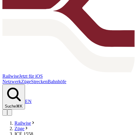
Railwise
Jetzt für iOS
Netzwerk
Züge
Strecken
Bahnhöfe
EN
Suche
⌘K
Railwise
Züge
ICE 1558