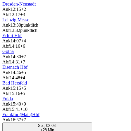
Dresden-Neustadt
Ank
12:15
+2
Abf
12:17
+3
Leipzig Messe
Ank
13:30
pünktlich
Abf
13:32
pünktlich
Erfurt Hbf
Ank
14:07
+4
Abf
14:16
+6
Gotha
Ank
14:30
+7
Abf
14:31
+7
Eisenach Hbf
Ank
14:46
+5
Abf
14:48
+4
Bad Hersfeld
Ank
15:15
+5
Abf
15:16
+5
Fulda
Ank
15:40
+9
Abf
15:41
+10
Frankfurt(Main)Hbf
Ank
16:37
+7
So., 02.08.
+28 Min