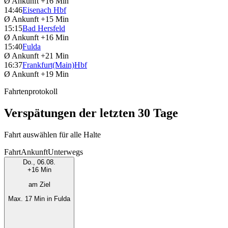
Ø Ankunft
+16 Min
14:46
Eisenach Hbf
Ø Ankunft
+15 Min
15:15
Bad Hersfeld
Ø Ankunft
+16 Min
15:40
Fulda
Ø Ankunft
+21 Min
16:37
Frankfurt(Main)Hbf
Ø Ankunft
+19 Min
Fahrtenprotokoll
Verspätungen der letzten 30 Tage
Fahrt auswählen für alle Halte
Fahrt
Ankunft
Unterwegs
Do., 06.08.
+16 Min
am Ziel
Max. 17 Min in Fulda