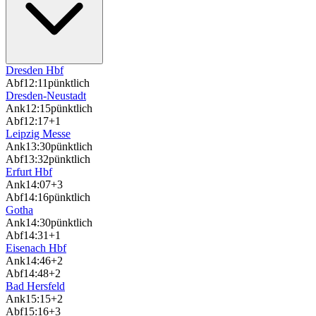
Dresden Hbf
Abf
12:11
pünktlich
Dresden-Neustadt
Ank
12:15
pünktlich
Abf
12:17
+1
Leipzig Messe
Ank
13:30
pünktlich
Abf
13:32
pünktlich
Erfurt Hbf
Ank
14:07
+3
Abf
14:16
pünktlich
Gotha
Ank
14:30
pünktlich
Abf
14:31
+1
Eisenach Hbf
Ank
14:46
+2
Abf
14:48
+2
Bad Hersfeld
Ank
15:15
+2
Abf
15:16
+3