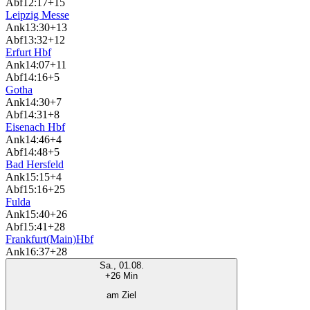
Abf
12:17
+15
Leipzig Messe
Ank
13:30
+13
Abf
13:32
+12
Erfurt Hbf
Ank
14:07
+11
Abf
14:16
+5
Gotha
Ank
14:30
+7
Abf
14:31
+8
Eisenach Hbf
Ank
14:46
+4
Abf
14:48
+5
Bad Hersfeld
Ank
15:15
+4
Abf
15:16
+25
Fulda
Ank
15:40
+26
Abf
15:41
+28
Frankfurt(Main)Hbf
Ank
16:37
+28
Sa., 01.08.
+26 Min
am Ziel