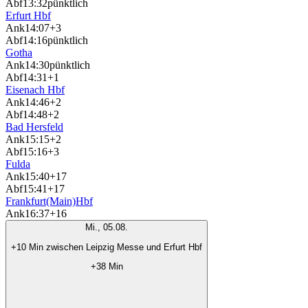
Abf
13:32
pünktlich
Erfurt Hbf
Ank
14:07
+3
Abf
14:16
pünktlich
Gotha
Ank
14:30
pünktlich
Abf
14:31
+1
Eisenach Hbf
Ank
14:46
+2
Abf
14:48
+2
Bad Hersfeld
Ank
15:15
+2
Abf
15:16
+3
Fulda
Ank
15:40
+17
Abf
15:41
+17
Frankfurt(Main)Hbf
Ank
16:37
+16
Mi., 05.08.
+10 Min zwischen Leipzig Messe und Erfurt Hbf
+38 Min