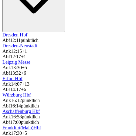
Dresden Hbf
Abf
12:11
pünktlich
Dresden-Neustadt
Ank
12:15
+1
Abf
12:17
+1
Leipzig Messe
Ank
13:30
+5
Abf
13:32
+6
Erfurt Hbf
Ank
14:07
+13
Abf
14:17
+6
Würzburg Hbf
Ank
16:12
pünktlich
Abf
16:14
pünktlich
Aschaffenburg Hbf
Ank
16:58
pünktlich
Abf
17:00
pünktlich
Frankfurt(Main)Hbf
Ank
17:30
+5