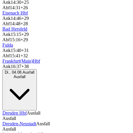
Ank
14:30
+25
Abf
14:31
+26
Eisenach Hbf
Ank
14:46
+29
Abf
14:48
+28
Bad Hersfeld
Ank
15:15
+29
Abf
15:16
+29
Fulda
Ank
15:40
+31
Abf
15:41
+32
Frankfurt(Main)Hbf
Ank
16:37
+38
Di., 04.08.
Ausfall
Ausfall
Dresden Hbf
Ausfall
Ausfall
Dresden-Neustadt
Ausfall
Ausfall