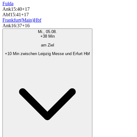
Fulda
Ank
15:40
+17
Abf
15:41
+17
Frankfurt(Main)Hbf
Ank
16:37
+16
Mi., 05.08.
+38 Min
am Ziel
+10 Min zwischen Leipzig Messe und Erfurt Hbf