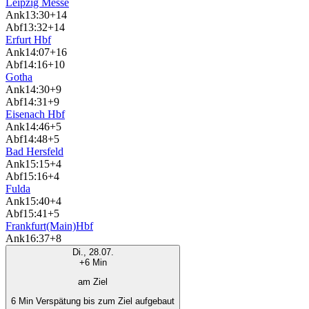
Leipzig Messe
Ank
13:30
+14
Abf
13:32
+14
Erfurt Hbf
Ank
14:07
+16
Abf
14:16
+10
Gotha
Ank
14:30
+9
Abf
14:31
+9
Eisenach Hbf
Ank
14:46
+5
Abf
14:48
+5
Bad Hersfeld
Ank
15:15
+4
Abf
15:16
+4
Fulda
Ank
15:40
+4
Abf
15:41
+5
Frankfurt(Main)Hbf
Ank
16:37
+8
Di., 28.07.
+6 Min
am Ziel
6 Min Verspätung bis zum Ziel aufgebaut