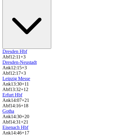
Dresden Hbf
Abf
12:11
+3
Dresden-Neustadt
Ank
12:15
+3
Abf
12:17
+3
Leipzig Messe
Ank
13:30
+11
Abf
13:32
+12
Erfurt Hbf
Ank
14:07
+21
Abf
14:16
+18
Gotha
Ank
14:30
+20
Abf
14:31
+21
Eisenach Hbf
Ank
14:46
+17