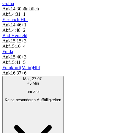
Gotha
Ank
14:30
pünktlich
Abf
14:31
+1
Eisenach Hbf
Ank
14:46
+1
Abf
14:48
+2
Bad Hersfeld
Ank
15:15
+3
Abf
15:16
+4
Fulda
Ank
15:40
+3
Abf
15:41
+5
Frankfurt(Main)Hbf
Ank
16:37
+6
Mo., 27.07.
+5 Min
am Ziel
Keine besonderen Auffälligkeiten