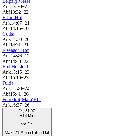
Leipzig Messe
Ank
13:30
+22
Abf
13:32
+22
Erfurt Hbf
Ank
14:07
+21
Abf
14:16
+19
Gotha
Ank
14:30
+20
Abf
14:31
+21
Eisenach Hbf
Ank
14:46
+17
Abf
14:48
+22
Bad Hersfeld
Ank
15:15
+23
Abf
15:16
+23
Fulda
Ank
15:40
+24
Abf
15:41
+26
Frankfurt(Main)Hbf
Ank
16:37
+26
Fr., 31.07.
+18 Min
am Ziel
Max. 21 Min in Erfurt Hbf