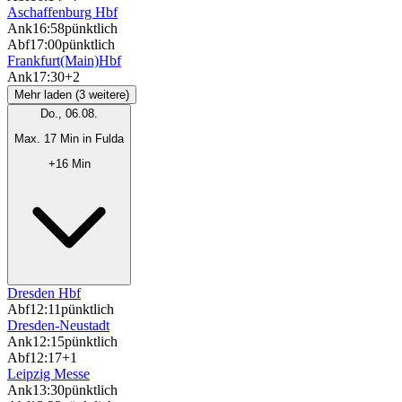
Aschaffenburg Hbf
Ank
16:58
pünktlich
Abf
17:00
pünktlich
Frankfurt(Main)Hbf
Ank
17:30
+2
Mehr laden (3 weitere)
Do., 06.08.
Max. 17 Min in Fulda
+16 Min
Dresden Hbf
Abf
12:11
pünktlich
Dresden-Neustadt
Ank
12:15
pünktlich
Abf
12:17
+1
Leipzig Messe
Ank
13:30
pünktlich