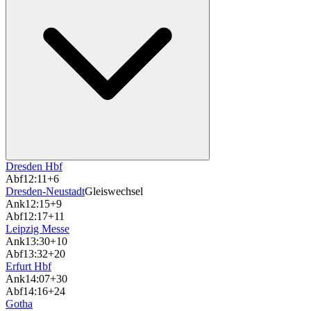
Dresden Hbf
Abf
12:11
+6
Dresden-Neustadt
Gleiswechsel
Ank
12:15
+9
Abf
12:17
+11
Leipzig Messe
Ank
13:30
+10
Abf
13:32
+20
Erfurt Hbf
Ank
14:07
+30
Abf
14:16
+24
Gotha