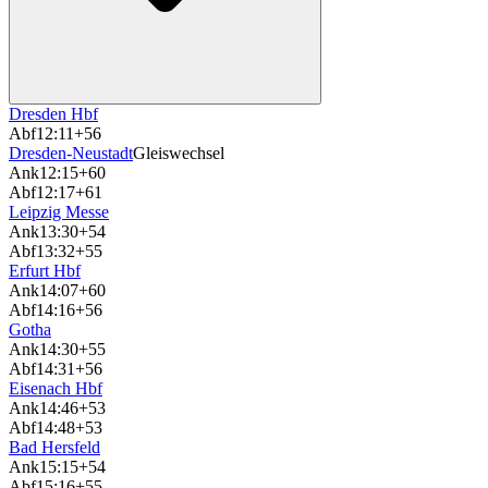
Dresden Hbf
Abf
12:11
+56
Dresden-Neustadt
Gleiswechsel
Ank
12:15
+60
Abf
12:17
+61
Leipzig Messe
Ank
13:30
+54
Abf
13:32
+55
Erfurt Hbf
Ank
14:07
+60
Abf
14:16
+56
Gotha
Ank
14:30
+55
Abf
14:31
+56
Eisenach Hbf
Ank
14:46
+53
Abf
14:48
+53
Bad Hersfeld
Ank
15:15
+54
Abf
15:16
+55