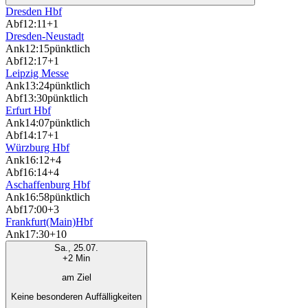
Dresden Hbf
Abf
12:11
+1
Dresden-Neustadt
Ank
12:15
pünktlich
Abf
12:17
+1
Leipzig Messe
Ank
13:24
pünktlich
Abf
13:30
pünktlich
Erfurt Hbf
Ank
14:07
pünktlich
Abf
14:17
+1
Würzburg Hbf
Ank
16:12
+4
Abf
16:14
+4
Aschaffenburg Hbf
Ank
16:58
pünktlich
Abf
17:00
+3
Frankfurt(Main)Hbf
Ank
17:30
+10
Sa., 25.07.
+2 Min
am Ziel
Keine besonderen Auffälligkeiten