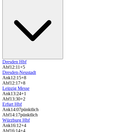
Dresden Hbf
Abf
12:11
+5
Dresden-Neustadt
Ank
12:15
+8
Abf
12:17
+8
Leipzig Messe
Ank
13:24
+1
Abf
13:30
+2
Erfurt Hbf
Ank
14:07
pünktlich
Abf
14:17
pünktlich
Würzburg Hbf
Ank
16:12
+4
Abf
16:14
+4