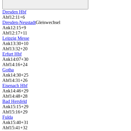
Dresden Hbf
Abf
12:11
+6
Dresden-Neustadt
Gleiswechsel
Ank
12:15
+9
Abf
12:17
+11
Leipzig Messe
Ank
13:30
+10
Abf
13:32
+20
Erfurt Hbf
Ank
14:07
+30
Abf
14:16
+24
Gotha
Ank
14:30
+25
Abf
14:31
+26
Eisenach Hbf
Ank
14:46
+29
Abf
14:48
+28
Bad Hersfeld
Ank
15:15
+29
Abf
15:16
+29
Fulda
Ank
15:40
+31
Abf
15:41
+32