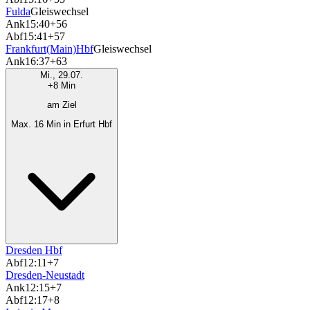
Fulda
Gleiswechsel
Ank
15:40
+56
Abf
15:41
+57
Frankfurt(Main)Hbf
Gleiswechsel
Ank
16:37
+63
Mi., 29.07.
+8 Min
am Ziel
Max. 16 Min in Erfurt Hbf
Dresden Hbf
Abf
12:11
+7
Dresden-Neustadt
Ank
12:15
+7
Abf
12:17
+8