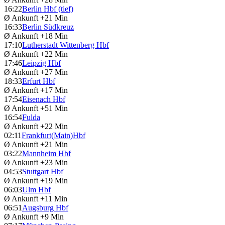
16:22
Berlin Hbf (tief)
Ø Ankunft
+21 Min
16:33
Berlin Südkreuz
Ø Ankunft
+18 Min
17:10
Lutherstadt Wittenberg Hbf
Ø Ankunft
+22 Min
17:46
Leipzig Hbf
Ø Ankunft
+27 Min
18:33
Erfurt Hbf
Ø Ankunft
+17 Min
17:54
Eisenach Hbf
Ø Ankunft
+51 Min
16:54
Fulda
Ø Ankunft
+22 Min
02:11
Frankfurt(Main)Hbf
Ø Ankunft
+21 Min
03:22
Mannheim Hbf
Ø Ankunft
+23 Min
04:53
Stuttgart Hbf
Ø Ankunft
+19 Min
06:03
Ulm Hbf
Ø Ankunft
+11 Min
06:51
Augsburg Hbf
Ø Ankunft
+9 Min