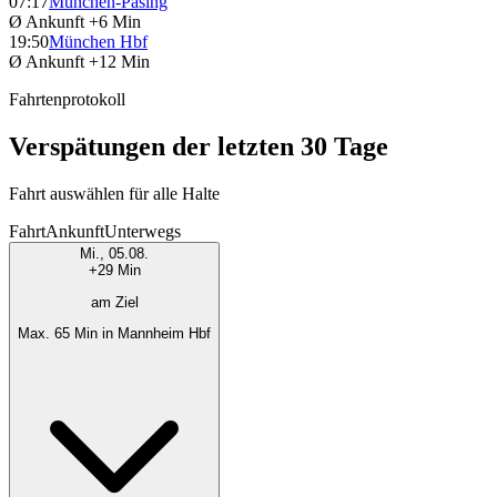
07:17
München-Pasing
Ø Ankunft
+6 Min
19:50
München Hbf
Ø Ankunft
+12 Min
Fahrtenprotokoll
Verspätungen der letzten 30 Tage
Fahrt auswählen für alle Halte
Fahrt
Ankunft
Unterwegs
Mi., 05.08.
+29 Min
am Ziel
Max. 65 Min in Mannheim Hbf