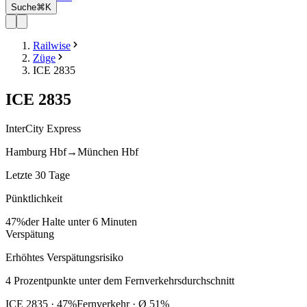
Suche
⌘K
Railwise
Züge
ICE 2835
ICE
2835
InterCity Express
Hamburg Hbf
→
München Hbf
Letzte 30 Tage
Pünktlichkeit
47%
der Halte unter 6 Minuten
Verspätung
Erhöhtes Verspätungsrisiko
4
Prozentpunkte
unter
dem Fernverkehrsdurchschnitt
ICE
2835
·
47
%
Fernverkehr · Ø
51
%