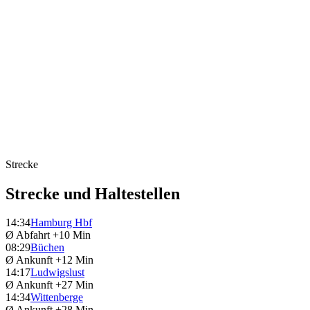
Strecke
Strecke und Haltestellen
14:34
Hamburg Hbf
Ø Abfahrt
+10 Min
08:29
Büchen
Ø Ankunft
+12 Min
14:17
Ludwigslust
Ø Ankunft
+27 Min
14:34
Wittenberge
Ø Ankunft
+28 Min