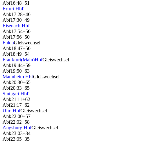
Abf
16:48
+51
Erfurt Hbf
Ank
17:28
+46
Abf
17:30
+49
Eisenach Hbf
Ank
17:54
+50
Abf
17:56
+50
Fulda
Gleiswechsel
Ank
18:47
+50
Abf
18:49
+54
Frankfurt(Main)Hbf
Gleiswechsel
Ank
19:44
+59
Abf
19:50
+63
Mannheim Hbf
Gleiswechsel
Ank
20:30
+65
Abf
20:33
+65
Stuttgart Hbf
Ank
21:11
+62
Abf
21:17
+62
Ulm Hbf
Gleiswechsel
Ank
22:00
+57
Abf
22:02
+58
Augsburg Hbf
Gleiswechsel
Ank
23:03
+34
Abf
23:05
+35