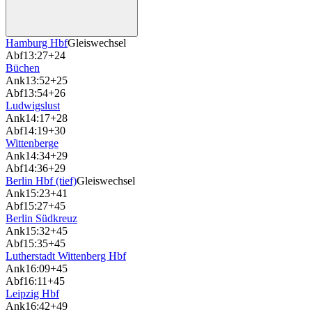
Hamburg Hbf
Gleiswechsel
Abf
13:27
+24
Büchen
Ank
13:52
+25
Abf
13:54
+26
Ludwigslust
Ank
14:17
+28
Abf
14:19
+30
Wittenberge
Ank
14:34
+29
Abf
14:36
+29
Berlin Hbf (tief)
Gleiswechsel
Ank
15:23
+41
Abf
15:27
+45
Berlin Südkreuz
Ank
15:32
+45
Abf
15:35
+45
Lutherstadt Wittenberg Hbf
Ank
16:09
+45
Abf
16:11
+45
Leipzig Hbf
Ank
16:42
+49