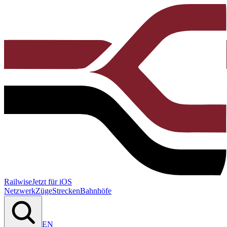
Railwise
Jetzt für iOS
Netzwerk
Züge
Strecken
Bahnhöfe
EN