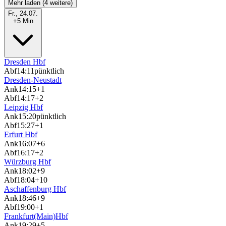
Mehr laden (4 weitere)
Fr., 24.07.
+5 Min
Dresden Hbf
Abf
14:11
pünktlich
Dresden-Neustadt
Ank
14:15
+1
Abf
14:17
+2
Leipzig Hbf
Ank
15:20
pünktlich
Abf
15:27
+1
Erfurt Hbf
Ank
16:07
+6
Abf
16:17
+2
Würzburg Hbf
Ank
18:02
+9
Abf
18:04
+10
Aschaffenburg Hbf
Ank
18:46
+9
Abf
19:00
+1
Frankfurt(Main)Hbf
Ank
19:29
+5