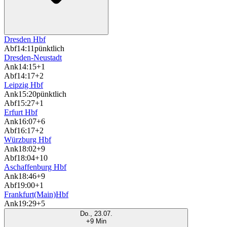
Dresden Hbf
Abf
14:11
pünktlich
Dresden-Neustadt
Ank
14:15
+1
Abf
14:17
+2
Leipzig Hbf
Ank
15:20
pünktlich
Abf
15:27
+1
Erfurt Hbf
Ank
16:07
+6
Abf
16:17
+2
Würzburg Hbf
Ank
18:02
+9
Abf
18:04
+10
Aschaffenburg Hbf
Ank
18:46
+9
Abf
19:00
+1
Frankfurt(Main)Hbf
Ank
19:29
+5
Do., 23.07.
+9 Min