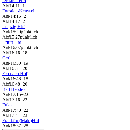
Dresden Hbf
Abf
14:11
+1
Dresden-Neustadt
Ank
14:15
+2
Abf
14:17
+2
Leipzig Hbf
Ank
15:20
pünktlich
Abf
15:27
pünktlich
Erfurt Hbf
Ank
16:07
pünktlich
Abf
16:16
+18
Gotha
Ank
16:30
+19
Abf
16:31
+20
Eisenach Hbf
Ank
16:46
+18
Abf
16:48
+20
Bad Hersfeld
Ank
17:15
+22
Abf
17:16
+22
Fulda
Ank
17:40
+22
Abf
17:41
+23
Frankfurt(Main)Hbf
Ank
18:37
+28