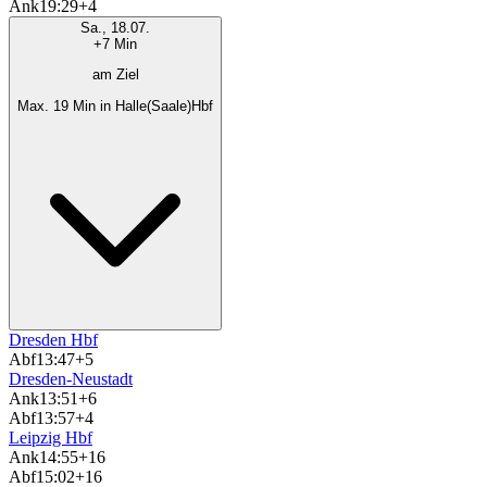
Ank
19:29
+4
Sa., 18.07.
+7 Min
am Ziel
Max. 19 Min in Halle(Saale)Hbf
Dresden Hbf
Abf
13:47
+5
Dresden-Neustadt
Ank
13:51
+6
Abf
13:57
+4
Leipzig Hbf
Ank
14:55
+16
Abf
15:02
+16