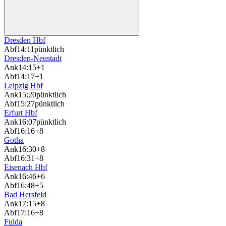
Dresden Hbf
Abf
14:11
pünktlich
Dresden-Neustadt
Ank
14:15
+1
Abf
14:17
+1
Leipzig Hbf
Ank
15:20
pünktlich
Abf
15:27
pünktlich
Erfurt Hbf
Ank
16:07
pünktlich
Abf
16:16
+8
Gotha
Ank
16:30
+8
Abf
16:31
+8
Eisenach Hbf
Ank
16:46
+6
Abf
16:48
+5
Bad Hersfeld
Ank
17:15
+8
Abf
17:16
+8
Fulda