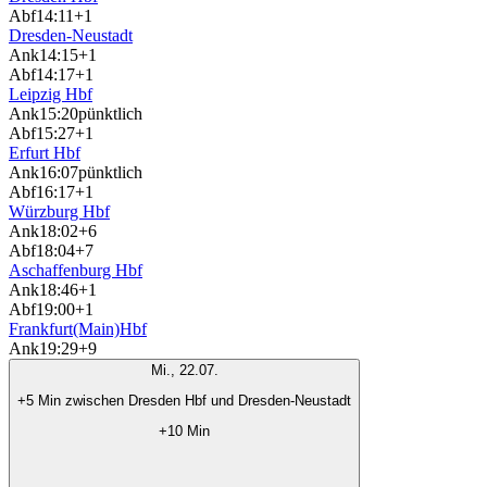
Abf
14:11
+1
Dresden-Neustadt
Ank
14:15
+1
Abf
14:17
+1
Leipzig Hbf
Ank
15:20
pünktlich
Abf
15:27
+1
Erfurt Hbf
Ank
16:07
pünktlich
Abf
16:17
+1
Würzburg Hbf
Ank
18:02
+6
Abf
18:04
+7
Aschaffenburg Hbf
Ank
18:46
+1
Abf
19:00
+1
Frankfurt(Main)Hbf
Ank
19:29
+9
Mi., 22.07.
+5 Min zwischen Dresden Hbf und Dresden-Neustadt
+10 Min