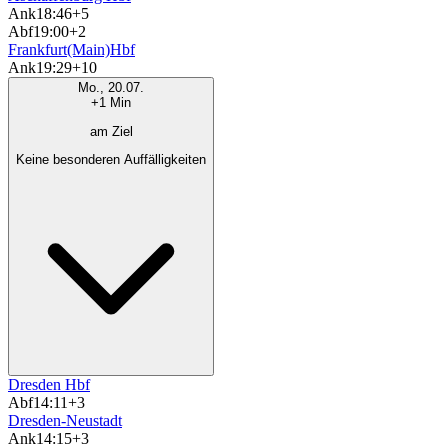
Ank
18:46
+5
Abf
19:00
+2
Frankfurt(Main)Hbf
Ank
19:29
+10
Mo., 20.07.
+1 Min
am Ziel
Keine besonderen Auffälligkeiten
Dresden Hbf
Abf
14:11
+3
Dresden-Neustadt
Ank
14:15
+3