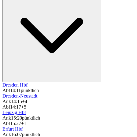
Dresden Hbf
Abf
14:11
pünktlich
Dresden-Neustadt
Ank
14:15
+4
Abf
14:17
+5
Leipzig Hbf
Ank
15:20
pünktlich
Abf
15:27
+1
Erfurt Hbf
Ank
16:07
pünktlich