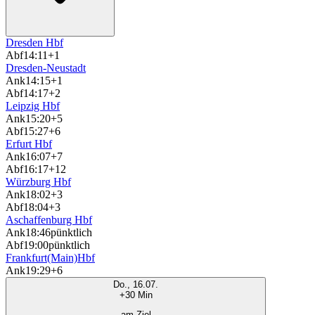
Dresden Hbf
Abf
14:11
+1
Dresden-Neustadt
Ank
14:15
+1
Abf
14:17
+2
Leipzig Hbf
Ank
15:20
+5
Abf
15:27
+6
Erfurt Hbf
Ank
16:07
+7
Abf
16:17
+12
Würzburg Hbf
Ank
18:02
+3
Abf
18:04
+3
Aschaffenburg Hbf
Ank
18:46
pünktlich
Abf
19:00
pünktlich
Frankfurt(Main)Hbf
Ank
19:29
+6
Do., 16.07.
+30 Min
am Ziel