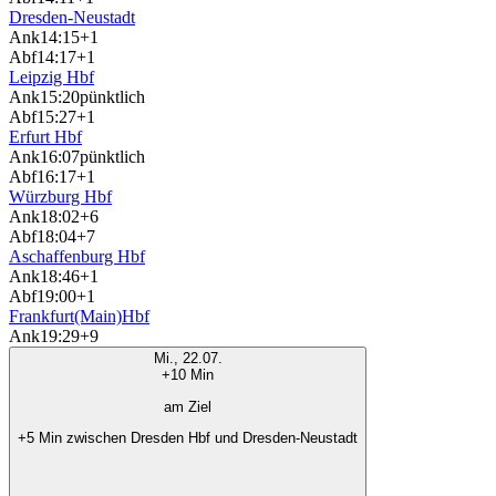
Dresden-Neustadt
Ank
14:15
+1
Abf
14:17
+1
Leipzig Hbf
Ank
15:20
pünktlich
Abf
15:27
+1
Erfurt Hbf
Ank
16:07
pünktlich
Abf
16:17
+1
Würzburg Hbf
Ank
18:02
+6
Abf
18:04
+7
Aschaffenburg Hbf
Ank
18:46
+1
Abf
19:00
+1
Frankfurt(Main)Hbf
Ank
19:29
+9
Mi., 22.07.
+10 Min
am Ziel
+5 Min zwischen Dresden Hbf und Dresden-Neustadt