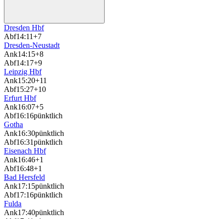
Dresden Hbf
Abf
14:11
+7
Dresden-Neustadt
Ank
14:15
+8
Abf
14:17
+9
Leipzig Hbf
Ank
15:20
+11
Abf
15:27
+10
Erfurt Hbf
Ank
16:07
+5
Abf
16:16
pünktlich
Gotha
Ank
16:30
pünktlich
Abf
16:31
pünktlich
Eisenach Hbf
Ank
16:46
+1
Abf
16:48
+1
Bad Hersfeld
Ank
17:15
pünktlich
Abf
17:16
pünktlich
Fulda
Ank
17:40
pünktlich