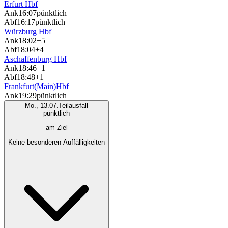
Erfurt Hbf
Ank
16:07
pünktlich
Abf
16:17
pünktlich
Würzburg Hbf
Ank
18:02
+5
Abf
18:04
+4
Aschaffenburg Hbf
Ank
18:46
+1
Abf
18:48
+1
Frankfurt(Main)Hbf
Ank
19:29
pünktlich
Mo., 13.07.
Teilausfall
pünktlich
am Ziel
Keine besonderen Auffälligkeiten