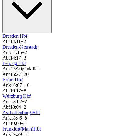
Dresden Hbf
Abf
14:11
+2
Dresden-Neustadt
Ank
14:15
+2
Abf
14:17
+3
Leipzig Hbf
Ank
15:20
pünktlich
Abf
15:27
+20
Erfurt Hbf
Ank
16:07
+16
Abf
16:17
+8
Würzburg Hbf
Ank
18:02
+2
Abf
18:04
+2
Aschaffenburg Hbf
Ank
18:46
+8
Abf
19:00
+1
Frankfurt(Main)Hbf
Ank
19:29
+11