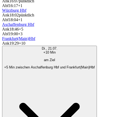
Ank
16:07
pünktlich
Abf
16:17
+1
Würzburg Hbf
Ank
18:02
pünktlich
Abf
18:04
+1
Aschaffenburg Hbf
Ank
18:46
+5
Abf
19:00
+3
Frankfurt(Main)Hbf
Ank
19:29
+10
Di., 21.07.
+10 Min
am Ziel
+5 Min zwischen Aschaffenburg Hbf und Frankfurt(Main)Hbf