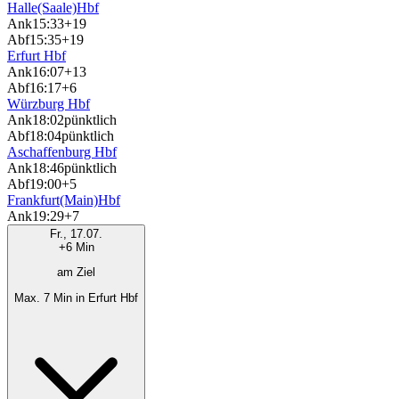
Halle(Saale)Hbf
Ank
15:33
+19
Abf
15:35
+19
Erfurt Hbf
Ank
16:07
+13
Abf
16:17
+6
Würzburg Hbf
Ank
18:02
pünktlich
Abf
18:04
pünktlich
Aschaffenburg Hbf
Ank
18:46
pünktlich
Abf
19:00
+5
Frankfurt(Main)Hbf
Ank
19:29
+7
Fr., 17.07.
+6 Min
am Ziel
Max. 7 Min in Erfurt Hbf