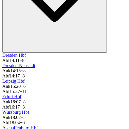
Dresden Hbf
Abf
14:11
+8
Dresden-Neustadt
Ank
14:15
+8
Abf
14:17
+8
Leipzig Hbf
Ank
15:20
+6
Abf
15:27
+11
Erfurt Hbf
Ank
16:07
+8
Abf
16:17
+3
Würzburg Hbf
Ank
18:02
+5
Abf
18:04
+6
Aschaffenburg Hbf