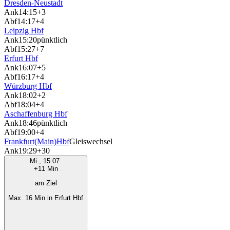
Dresden-Neustadt
Ank
14:15
+3
Abf
14:17
+4
Leipzig Hbf
Ank
15:20
pünktlich
Abf
15:27
+7
Erfurt Hbf
Ank
16:07
+5
Abf
16:17
+4
Würzburg Hbf
Ank
18:02
+2
Abf
18:04
+4
Aschaffenburg Hbf
Ank
18:46
pünktlich
Abf
19:00
+4
Frankfurt(Main)Hbf
Gleiswechsel
Ank
19:29
+30
Mi., 15.07.
+11 Min
am Ziel
Max. 16 Min in Erfurt Hbf