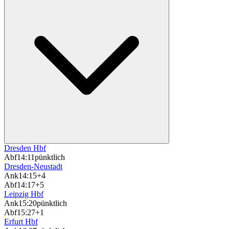
Dresden Hbf
Abf
14:11
pünktlich
Dresden-Neustadt
Ank
14:15
+4
Abf
14:17
+5
Leipzig Hbf
Ank
15:20
pünktlich
Abf
15:27
+1
Erfurt Hbf