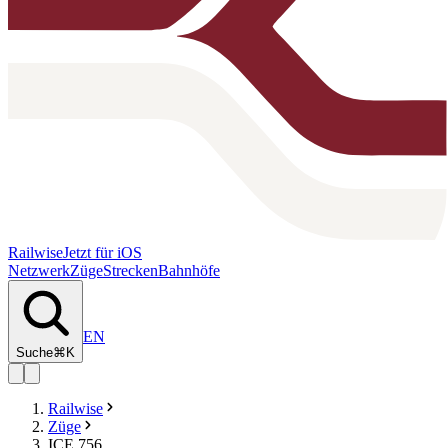
Railwise
Jetzt für iOS
Netzwerk
Züge
Strecken
Bahnhöfe
EN
Suche
⌘K
Railwise
Züge
ICE 756