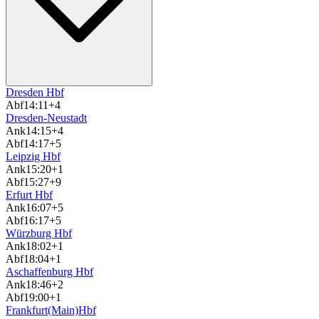
Dresden Hbf
Abf
14:11
+4
Dresden-Neustadt
Ank
14:15
+4
Abf
14:17
+5
Leipzig Hbf
Ank
15:20
+1
Abf
15:27
+9
Erfurt Hbf
Ank
16:07
+5
Abf
16:17
+5
Würzburg Hbf
Ank
18:02
+1
Abf
18:04
+1
Aschaffenburg Hbf
Ank
18:46
+2
Abf
19:00
+1
Frankfurt(Main)Hbf