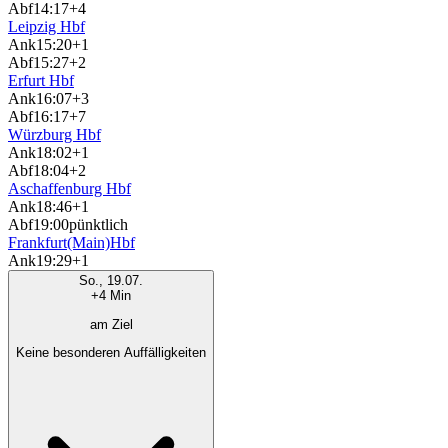
Abf
14:17
+4
Leipzig Hbf
Ank
15:20
+1
Abf
15:27
+2
Erfurt Hbf
Ank
16:07
+3
Abf
16:17
+7
Würzburg Hbf
Ank
18:02
+1
Abf
18:04
+2
Aschaffenburg Hbf
Ank
18:46
+1
Abf
19:00
pünktlich
Frankfurt(Main)Hbf
Ank
19:29
+1
So., 19.07.
+4 Min
am Ziel
Keine besonderen Auffälligkeiten