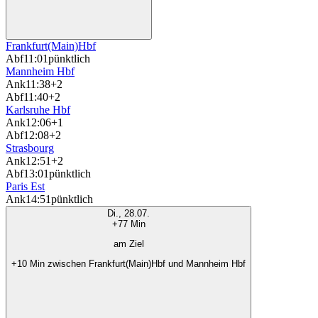
Frankfurt(Main)Hbf
Abf
11:01
pünktlich
Mannheim Hbf
Ank
11:38
+2
Abf
11:40
+2
Karlsruhe Hbf
Ank
12:06
+1
Abf
12:08
+2
Strasbourg
Ank
12:51
+2
Abf
13:01
pünktlich
Paris Est
Ank
14:51
pünktlich
Di., 28.07.
+77 Min
am Ziel
+10 Min zwischen Frankfurt(Main)Hbf und Mannheim Hbf