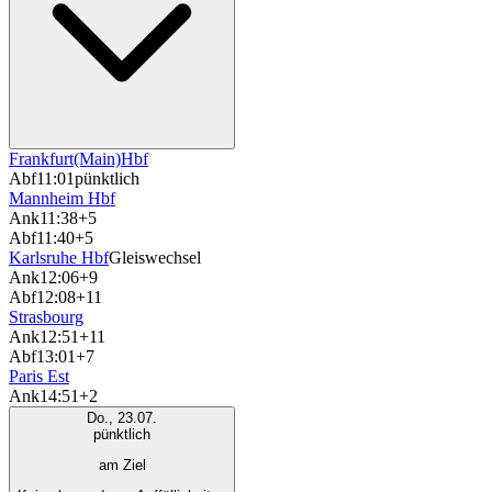
Frankfurt(Main)Hbf
Abf
11:01
pünktlich
Mannheim Hbf
Ank
11:38
+5
Abf
11:40
+5
Karlsruhe Hbf
Gleiswechsel
Ank
12:06
+9
Abf
12:08
+11
Strasbourg
Ank
12:51
+11
Abf
13:01
+7
Paris Est
Ank
14:51
+2
Do., 23.07.
pünktlich
am Ziel