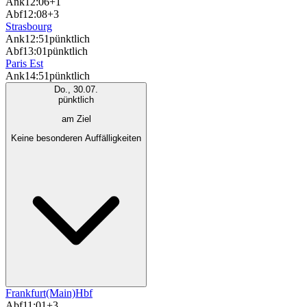
Ank
12:06
+1
Abf
12:08
+3
Strasbourg
Ank
12:51
pünktlich
Abf
13:01
pünktlich
Paris Est
Ank
14:51
pünktlich
Do., 30.07.
pünktlich
am Ziel
Keine besonderen Auffälligkeiten
Frankfurt(Main)Hbf
Abf
11:01
+3