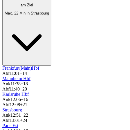
am Ziel
Max. 22 Min in Strasbourg
Frankfurt(Main)Hbf
Abf
11:01
+14
Mannheim Hbf
Ank
11:38
+18
Abf
11:40
+20
Karlsruhe Hbf
Ank
12:06
+16
Abf
12:08
+21
Strasbourg
Ank
12:51
+22
Abf
13:01
+24
Paris Est