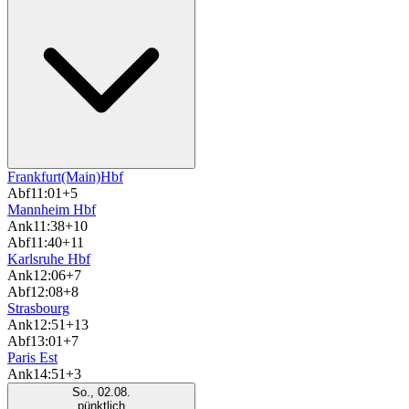
Frankfurt(Main)Hbf
Abf
11:01
+5
Mannheim Hbf
Ank
11:38
+10
Abf
11:40
+11
Karlsruhe Hbf
Ank
12:06
+7
Abf
12:08
+8
Strasbourg
Ank
12:51
+13
Abf
13:01
+7
Paris Est
Ank
14:51
+3
So., 02.08.
pünktlich