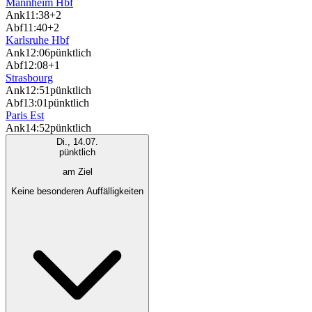
Mannheim Hbf
Ank
11:38
+2
Abf
11:40
+2
Karlsruhe Hbf
Ank
12:06
pünktlich
Abf
12:08
+1
Strasbourg
Ank
12:51
pünktlich
Abf
13:01
pünktlich
Paris Est
Ank
14:52
pünktlich
Di., 14.07.
pünktlich
am Ziel
Keine besonderen Auffälligkeiten