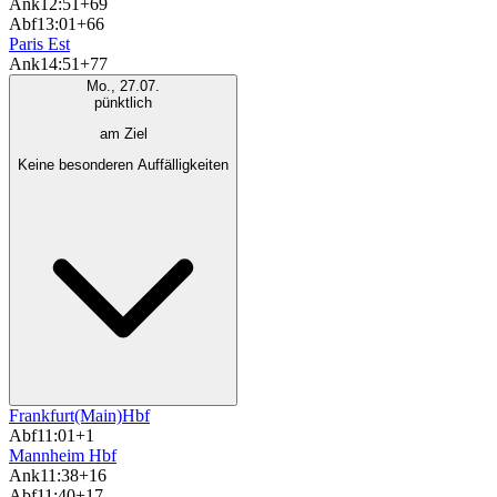
Ank
12:51
+69
Abf
13:01
+66
Paris Est
Ank
14:51
+77
Mo., 27.07.
pünktlich
am Ziel
Keine besonderen Auffälligkeiten
Frankfurt(Main)Hbf
Abf
11:01
+1
Mannheim Hbf
Ank
11:38
+16
Abf
11:40
+17