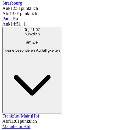
Strasbourg
Ank
12:51
pünktlich
Abf
13:01
pünktlich
Paris Est
Ank
14:51
+1
Di., 21.07.
pünktlich
am Ziel
Keine besonderen Auffälligkeiten
Frankfurt(Main)Hbf
Abf
11:01
pünktlich
Mannheim Hbf