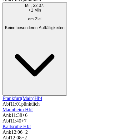
Mi., 22.07.
+1 Min
am Ziel
Keine besonderen Auffälligkeiten
Frankfurt(Main)Hbf
Abf
11:01
pünktlich
Mannheim Hbf
Ank
11:38
+6
Abf
11:40
+7
Karlsruhe Hbf
Ank
12:06
+2
Abf
12:08
+2