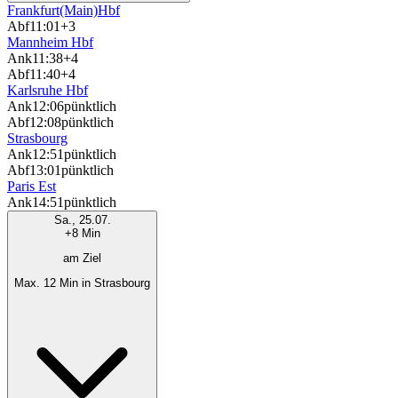
Frankfurt(Main)Hbf
Abf
11:01
+3
Mannheim Hbf
Ank
11:38
+4
Abf
11:40
+4
Karlsruhe Hbf
Ank
12:06
pünktlich
Abf
12:08
pünktlich
Strasbourg
Ank
12:51
pünktlich
Abf
13:01
pünktlich
Paris Est
Ank
14:51
pünktlich
Sa., 25.07.
+8 Min
am Ziel
Max. 12 Min in Strasbourg