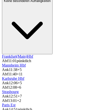
Keine besonderen Auffälligkeiten
Frankfurt(Main)Hbf
Abf
11:01
pünktlich
Mannheim Hbf
Ank
11:38
+5
Abf
11:40
+11
Karlsruhe Hbf
Ank
12:06
+5
Abf
12:08
+6
Strasbourg
Ank
12:51
+7
Abf
13:01
+2
Paris Est
Ank
14:51
pünktlich