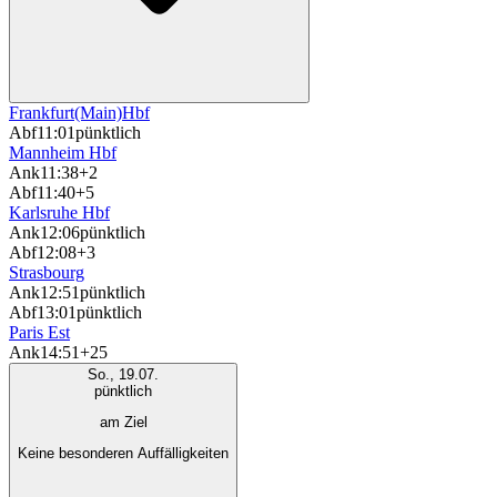
Frankfurt(Main)Hbf
Abf
11:01
pünktlich
Mannheim Hbf
Ank
11:38
+2
Abf
11:40
+5
Karlsruhe Hbf
Ank
12:06
pünktlich
Abf
12:08
+3
Strasbourg
Ank
12:51
pünktlich
Abf
13:01
pünktlich
Paris Est
Ank
14:51
+25
So., 19.07.
pünktlich
am Ziel
Keine besonderen Auffälligkeiten