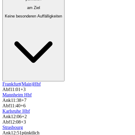
am Ziel
Keine besonderen Auffälligkeiten
Frankfurt(Main)Hbf
Abf
11:01
+3
Mannheim Hbf
Ank
11:38
+7
Abf
11:40
+6
Karlsruhe Hbf
Ank
12:06
+2
Abf
12:08
+3
Strasbourg
Ank
12:51
pünktlich