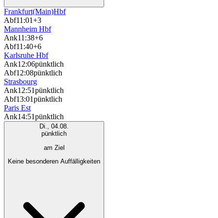
Frankfurt(Main)Hbf
Abf
11:01
+3
Mannheim Hbf
Ank
11:38
+6
Abf
11:40
+6
Karlsruhe Hbf
Ank
12:06
pünktlich
Abf
12:08
pünktlich
Strasbourg
Ank
12:51
pünktlich
Abf
13:01
pünktlich
Paris Est
Ank
14:51
pünktlich
Di., 04.08.
pünktlich
am Ziel
Keine besonderen Auffälligkeiten