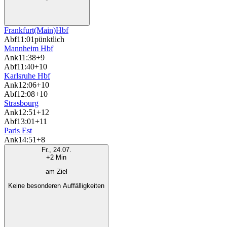
Frankfurt(Main)Hbf
Abf
11:01
pünktlich
Mannheim Hbf
Ank
11:38
+9
Abf
11:40
+10
Karlsruhe Hbf
Ank
12:06
+10
Abf
12:08
+10
Strasbourg
Ank
12:51
+12
Abf
13:01
+11
Paris Est
Ank
14:51
+8
Fr., 24.07.
+2 Min
am Ziel
Keine besonderen Auffälligkeiten