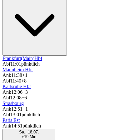
Frankfurt(Main)Hbf
Abf
11:01
pünktlich
Mannheim Hbf
Ank
11:38
+1
Abf
11:40
+8
Karlsruhe Hbf
Ank
12:06
+3
Abf
12:08
+6
Strasbourg
Ank
12:51
+1
Abf
13:01
pünktlich
Paris Est
Ank
14:51
pünktlich
Sa., 18.07.
+19 Min