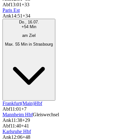
Abf
13:01
+33
Paris Est
Ank
14:51
+34
Do., 16.07.
+54 Min
am Ziel
Max. 55 Min in Strasbourg
Frankfurt(Main)Hbf
Abf
11:01
+7
Mannheim Hbf
Gleiswechsel
Ank
11:38
+29
Abf
11:40
+41
Karlsruhe Hbf
Ank
12:06
+48