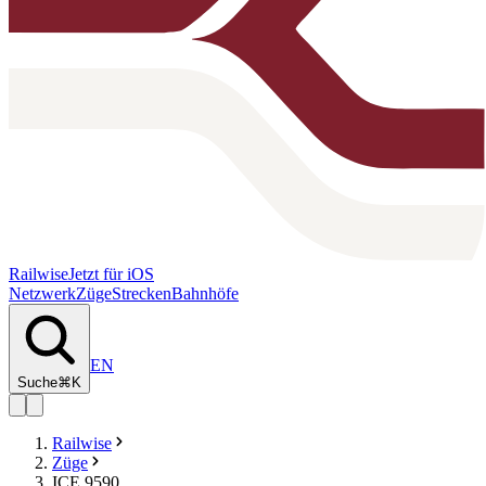
Railwise
Jetzt für iOS
Netzwerk
Züge
Strecken
Bahnhöfe
EN
Suche
⌘K
Railwise
Züge
ICE 9590