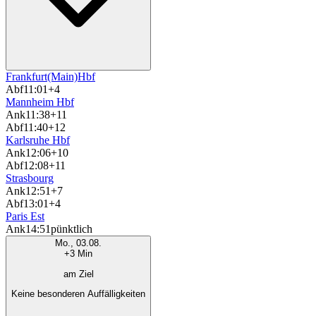
Frankfurt(Main)Hbf
Abf
11:01
+4
Mannheim Hbf
Ank
11:38
+11
Abf
11:40
+12
Karlsruhe Hbf
Ank
12:06
+10
Abf
12:08
+11
Strasbourg
Ank
12:51
+7
Abf
13:01
+4
Paris Est
Ank
14:51
pünktlich
Mo., 03.08.
+3 Min
am Ziel
Keine besonderen Auffälligkeiten