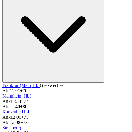
Frankfurt(Main)Hbf
Gleiswechsel
Abf
11:01
+70
Mannheim Hbf
Ank
11:38
+77
Abf
11:40
+80
Karlsruhe Hbf
Ank
12:06
+73
Abf
12:08
+73
Strasbourg