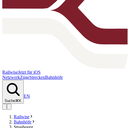
Railwise
Jetzt für iOS
Netzwerk
Züge
Strecken
Bahnhöfe
EN
Suche
⌘K
Railwise
Bahnhöfe
Strasbourg