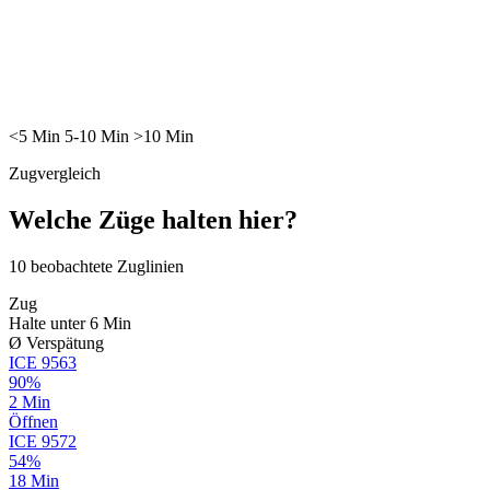
<5
Min
5-10
Min
>10
Min
Zugvergleich
Welche Züge halten hier?
10
beobachtete Zuglinien
Zug
Halte unter 6 Min
Ø Verspätung
ICE
9563
90%
2 Min
Öffnen
ICE
9572
54%
18 Min