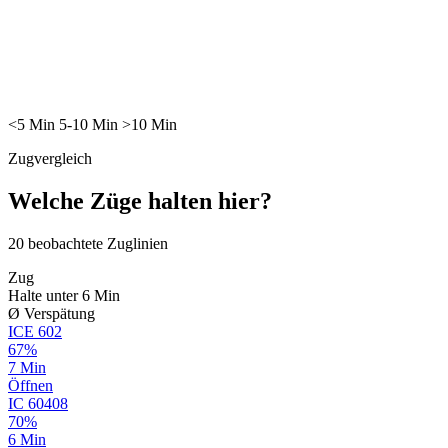
<5
Min
5-10
Min
>10
Min
Zugvergleich
Welche Züge halten hier?
20
beobachtete Zuglinien
Zug
Halte unter 6 Min
Ø Verspätung
ICE
602
67%
7 Min
Öffnen
IC
60408
70%
6 Min