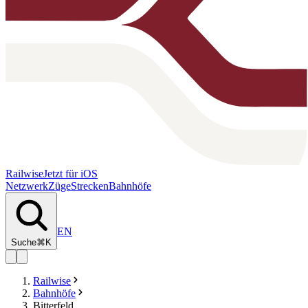
Railwise
Jetzt für iOS
Netzwerk
Züge
Strecken
Bahnhöfe
EN
Suche
⌘K
Railwise
Bahnhöfe
Bitterfeld