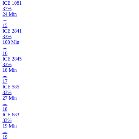
ICE
1081
37%
24 Min
→
15
ICE
2841
33%
108 Min
→
16
ICE
2845
33%
18 Min
→
17
ICE
585
33%
27 Min
→
18
ICE
683
33%
19 Min
→
19