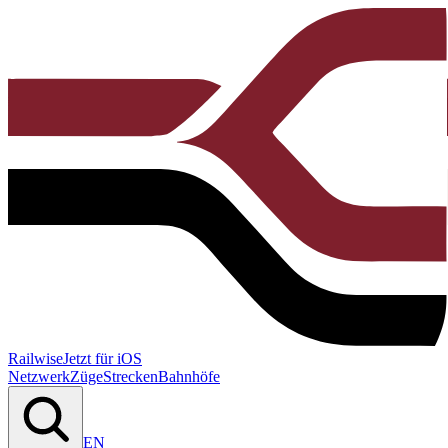
Railwise
Jetzt für iOS
Netzwerk
Züge
Strecken
Bahnhöfe
EN