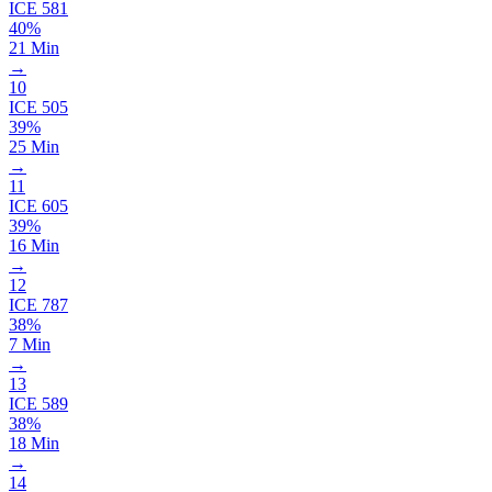
ICE
581
40%
21 Min
→
10
ICE
505
39%
25 Min
→
11
ICE
605
39%
16 Min
→
12
ICE
787
38%
7 Min
→
13
ICE
589
38%
18 Min
→
14