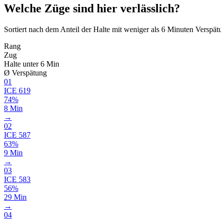
Welche Züge sind hier verlässlich?
Sortiert nach dem Anteil der Halte mit weniger als 6 Minuten Verspät
Rang
Zug
Halte unter 6 Min
Ø Verspätung
01
ICE
619
74%
8 Min
→
02
ICE
587
63%
9 Min
→
03
ICE
583
56%
29 Min
→
04