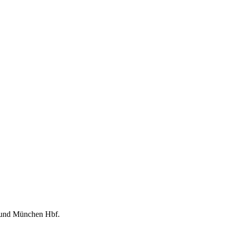
und
München Hbf
.