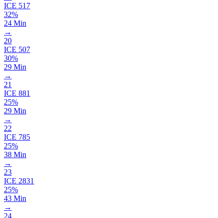
ICE
517
32%
24 Min
→
20
ICE
507
30%
29 Min
→
21
ICE
881
25%
29 Min
→
22
ICE
785
25%
38 Min
→
23
ICE
2831
25%
43 Min
→
24