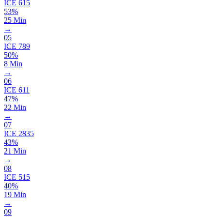
ICE
615
53%
25 Min
→
05
ICE
789
50%
8 Min
→
06
ICE
611
47%
22 Min
→
07
ICE
2835
43%
21 Min
→
08
ICE
515
40%
19 Min
→
09