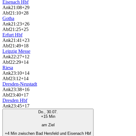
Eisenach Hbf
Ank
21:08
+29
Abf
21:10
+28
Gotha
Ank
21:23
+26
Abf
21:25
+25
Erfurt Hbf
Ank
21:41
+23
Abf
21:49
+18
Leipzig Messe
Ank
22:27
+12
Abf
22:29
+14
Riesa
Ank
23:10
+14
Abf
23:12
+14
Dresden-Neustadt
Ank
23:38
+16
Abf
23:40
+17
Dresden Hbf
Ank
23:45
+17
Do., 30.07.
+15 Min
am Ziel
+4 Min zwischen Bad Hersfeld und Eisenach Hbf