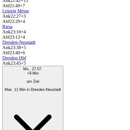
Ank
21:41
+13
Abf
21:49
+7
Leipzig Messe
Ank
22:27
+3
Abf
22:29
+4
Riesa
Ank
23:10
+4
Abf
23:12
+4
Dresden-Neustadt
Ank
23:38
+5
Abf
23:40
+6
Dresden Hbf
Ank
23:45
+5
Mo., 27.07.
+9 Min
am Ziel
Max. 11 Min in Dresden-Neustadt