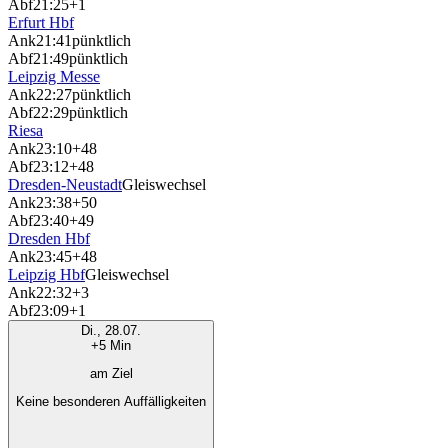
Abf
21:25
+1
Erfurt Hbf
Ank
21:41
pünktlich
Abf
21:49
pünktlich
Leipzig Messe
Ank
22:27
pünktlich
Abf
22:29
pünktlich
Riesa
Ank
23:10
+48
Abf
23:12
+48
Dresden-Neustadt
Gleiswechsel
Ank
23:38
+50
Abf
23:40
+49
Dresden Hbf
Ank
23:45
+48
Leipzig Hbf
Gleiswechsel
Ank
22:32
+3
Abf
23:09
+1
Di., 28.07.
+5 Min
am Ziel
Keine besonderen Auffälligkeiten