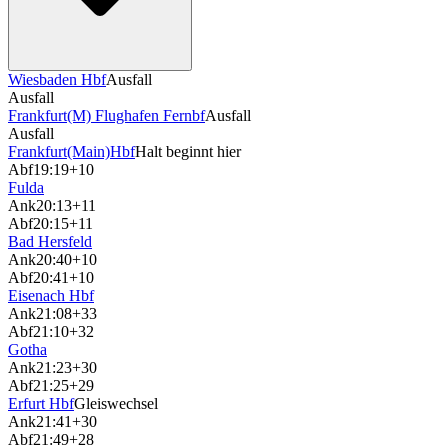
Wiesbaden Hbf
Ausfall
Ausfall
Frankfurt(M) Flughafen Fernbf
Ausfall
Ausfall
Frankfurt(Main)Hbf
Halt beginnt hier
Abf
19:19
+10
Fulda
Ank
20:13
+11
Abf
20:15
+11
Bad Hersfeld
Ank
20:40
+10
Abf
20:41
+10
Eisenach Hbf
Ank
21:08
+33
Abf
21:10
+32
Gotha
Ank
21:23
+30
Abf
21:25
+29
Erfurt Hbf
Gleiswechsel
Ank
21:41
+30
Abf
21:49
+28