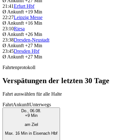
Ø Ankunft
+27 Min
21:41
Erfurt Hbf
Ø Ankunft
+19 Min
22:27
Leipzig Messe
Ø Ankunft
+16 Min
23:10
Riesa
Ø Ankunft
+26 Min
23:38
Dresden-Neustadt
Ø Ankunft
+27 Min
23:45
Dresden Hbf
Ø Ankunft
+27 Min
Fahrtenprotokoll
Verspätungen der letzten 30 Tage
Fahrt auswählen für alle Halte
Fahrt
Ankunft
Unterwegs
Do., 06.08.
+9 Min
am Ziel
Max. 16 Min in Eisenach Hbf