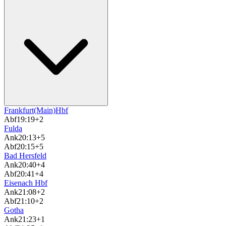
Frankfurt(Main)Hbf
Abf
19:19
+2
Fulda
Ank
20:13
+5
Abf
20:15
+5
Bad Hersfeld
Ank
20:40
+4
Abf
20:41
+4
Eisenach Hbf
Ank
21:08
+2
Abf
21:10
+2
Gotha
Ank
21:23
+1