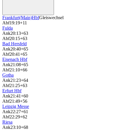
Frankfurt(Main)Hbf
Gleiswechsel
Abf
19:19
+11
Fulda
Ank
20:13
+63
Abf
20:15
+63
Bad Hersfeld
Ank
20:40
+65
Abf
20:41
+65
Eisenach Hbf
Ank
21:08
+65
Abf
21:10
+66
Gotha
Ank
21:23
+64
Abf
21:25
+63
Erfurt Hbf
Ank
21:41
+60
Abf
21:49
+56
Leipzig Messe
Ank
22:27
+61
Abf
22:29
+62
Riesa
Ank
23:10
+68