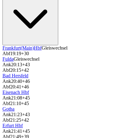
Frankfurt(Main)Hbf
Gleiswechsel
Abf
19:19
+30
Fulda
Gleiswechsel
Ank
20:13
+43
Abf
20:15
+42
Bad Hersfeld
Ank
20:40
+46
Abf
20:41
+46
Eisenach Hbf
Ank
21:08
+45
Abf
21:10
+45
Gotha
Ank
21:23
+43
Abf
21:25
+42
Erfurt Hbf
Ank
21:41
+45
Abf
21:49
+39