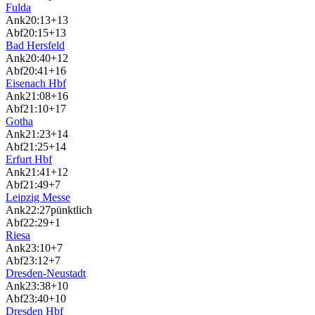
Fulda
Ank
20:13
+13
Abf
20:15
+13
Bad Hersfeld
Ank
20:40
+12
Abf
20:41
+16
Eisenach Hbf
Ank
21:08
+16
Abf
21:10
+17
Gotha
Ank
21:23
+14
Abf
21:25
+14
Erfurt Hbf
Ank
21:41
+12
Abf
21:49
+7
Leipzig Messe
Ank
22:27
pünktlich
Abf
22:29
+1
Riesa
Ank
23:10
+7
Abf
23:12
+7
Dresden-Neustadt
Ank
23:38
+10
Abf
23:40
+10
Dresden Hbf