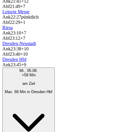
Ank
21:41
+12
Abf
21:49
+7
Leipzig Messe
Ank
22:27
pünktlich
Abf
22:29
+1
Riesa
Ank
23:10
+7
Abf
23:12
+7
Dresden-Neustadt
Ank
23:38
+10
Abf
23:40
+10
Dresden Hbf
Ank
23:45
+9
Mi., 05.08.
+59 Min
am Ziel
Max. 68 Min in Dresden Hbf