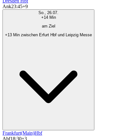
Dresden Hbf
Ank
23:45
+9
So., 26.07.
+14 Min
am Ziel
+13 Min zwischen Erfurt Hbf und Leipzig Messe
Frankfurt(Main)Hbf
Abf
18:30
+3