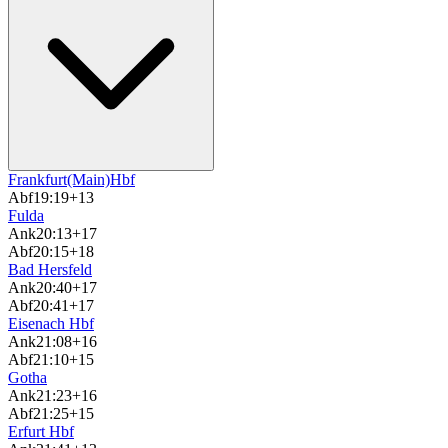
Frankfurt(Main)Hbf
Abf
19:19
+13
Fulda
Ank
20:13
+17
Abf
20:15
+18
Bad Hersfeld
Ank
20:40
+17
Abf
20:41
+17
Eisenach Hbf
Ank
21:08
+16
Abf
21:10
+15
Gotha
Ank
21:23
+16
Abf
21:25
+15
Erfurt Hbf