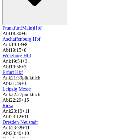
Frankfurt(Main)Hbf
Abf
18:30
+6
Aschaffenburg Hbf
Ank
19:13
+8
Abf
19:15
+8
Würzburg Hbf
Ank
19:54
+3
Abf
19:56
+3
Erfurt Hbf
Ank
21:39
pünktlich
Abf
21:49
+1
Leipzig Messe
Ank
22:27
pünktlich
Abf
22:29
+15
Riesa
Ank
23:10
+11
Abf
23:12
+11
Dresden-Neustadt
Ank
23:38
+11
Abf
23:40
+10