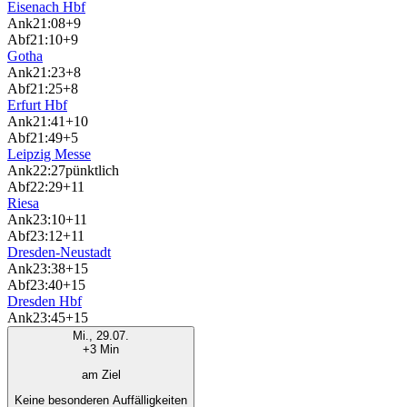
Eisenach Hbf
Ank
21:08
+9
Abf
21:10
+9
Gotha
Ank
21:23
+8
Abf
21:25
+8
Erfurt Hbf
Ank
21:41
+10
Abf
21:49
+5
Leipzig Messe
Ank
22:27
pünktlich
Abf
22:29
+11
Riesa
Ank
23:10
+11
Abf
23:12
+11
Dresden-Neustadt
Ank
23:38
+15
Abf
23:40
+15
Dresden Hbf
Ank
23:45
+15
Mi., 29.07.
+3 Min
am Ziel
Keine besonderen Auffälligkeiten