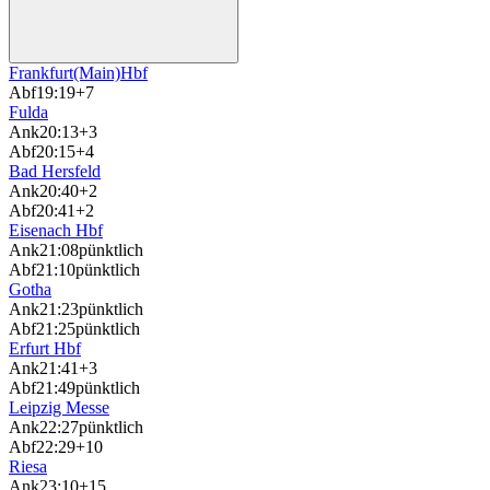
Frankfurt(Main)Hbf
Abf
19:19
+7
Fulda
Ank
20:13
+3
Abf
20:15
+4
Bad Hersfeld
Ank
20:40
+2
Abf
20:41
+2
Eisenach Hbf
Ank
21:08
pünktlich
Abf
21:10
pünktlich
Gotha
Ank
21:23
pünktlich
Abf
21:25
pünktlich
Erfurt Hbf
Ank
21:41
+3
Abf
21:49
pünktlich
Leipzig Messe
Ank
22:27
pünktlich
Abf
22:29
+10
Riesa
Ank
23:10
+15