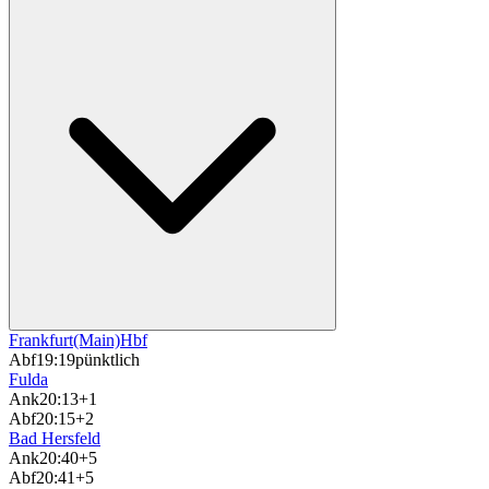
Frankfurt(Main)Hbf
Abf
19:19
pünktlich
Fulda
Ank
20:13
+1
Abf
20:15
+2
Bad Hersfeld
Ank
20:40
+5
Abf
20:41
+5