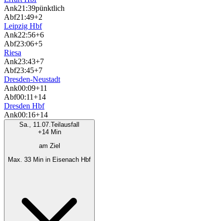
Ank
21:39
pünktlich
Abf
21:49
+2
Leipzig Hbf
Ank
22:56
+6
Abf
23:06
+5
Riesa
Ank
23:43
+7
Abf
23:45
+7
Dresden-Neustadt
Ank
00:09
+11
Abf
00:11
+14
Dresden Hbf
Ank
00:16
+14
Sa., 11.07.
Teilausfall
+14 Min
am Ziel
Max. 33 Min in Eisenach Hbf