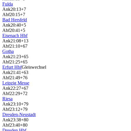
Fulda
Ank
20:13
+7
Abf
20:15
+7
Bad Hersfeld
Ank
20:40
+5
Abf
20:41
+5
Eisenach Hbf
Ank
21:08
+13
Abf
21:10
+67
Gotha
Ank
21:23
+65
Abf
21:25
+65
Erfurt Hbf
Gleiswechsel
Ank
21:41
+63
Abf
21:49
+76
Leipzig Messe
Ank
22:27
+67
Abf
22:29
+72
Riesa
Ank
23:10
+79
Abf
23:12
+79
Dresden-Neustadt
Ank
23:38
+80
Abf
23:40
+80
Dresden Hbf