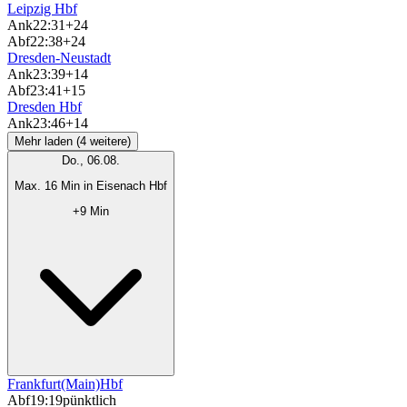
Leipzig Hbf
Ank
22:31
+24
Abf
22:38
+24
Dresden-Neustadt
Ank
23:39
+14
Abf
23:41
+15
Dresden Hbf
Ank
23:46
+14
Mehr laden (4 weitere)
Do., 06.08.
Max. 16 Min in Eisenach Hbf
+9 Min
Frankfurt(Main)Hbf
Abf
19:19
pünktlich