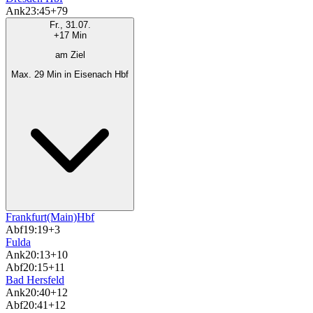
Ank
23:45
+79
Fr., 31.07.
+17 Min
am Ziel
Max. 29 Min in Eisenach Hbf
Frankfurt(Main)Hbf
Abf
19:19
+3
Fulda
Ank
20:13
+10
Abf
20:15
+11
Bad Hersfeld
Ank
20:40
+12
Abf
20:41
+12