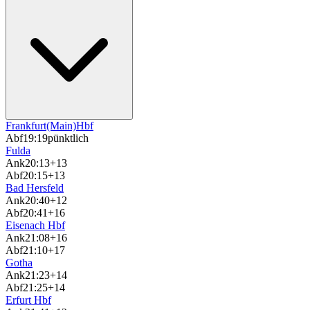
Frankfurt(Main)Hbf
Abf
19:19
pünktlich
Fulda
Ank
20:13
+13
Abf
20:15
+13
Bad Hersfeld
Ank
20:40
+12
Abf
20:41
+16
Eisenach Hbf
Ank
21:08
+16
Abf
21:10
+17
Gotha
Ank
21:23
+14
Abf
21:25
+14
Erfurt Hbf