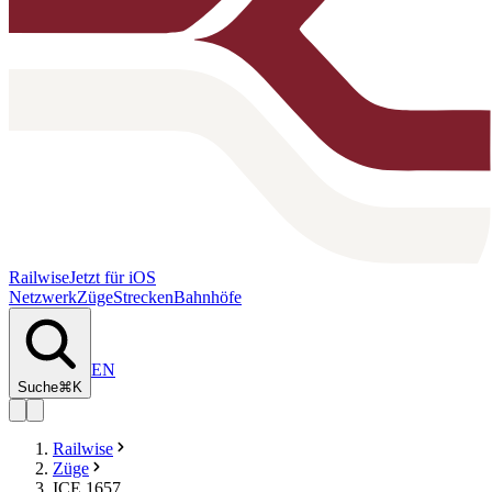
Railwise
Jetzt für iOS
Netzwerk
Züge
Strecken
Bahnhöfe
EN
Suche
⌘K
Railwise
Züge
ICE 1657