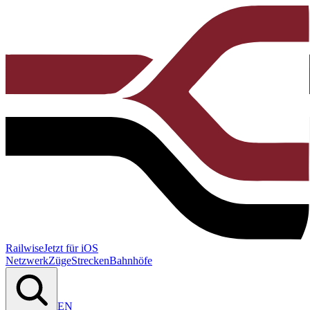
Railwise
Jetzt für iOS
Netzwerk
Züge
Strecken
Bahnhöfe
EN