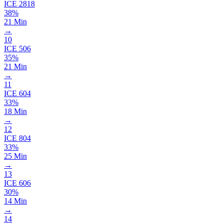
ICE
2818
38%
21 Min
→
10
ICE
506
35%
21 Min
→
11
ICE
604
33%
18 Min
→
12
ICE
804
33%
25 Min
→
13
ICE
606
30%
14 Min
→
14