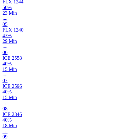
FLX
1244
50%
23 Min
→
05
FLX
1240
43%
29 Min
→
06
ICE
2558
40%
15 Min
→
07
ICE
2596
40%
15 Min
→
08
ICE
2846
40%
18 Min
→
09