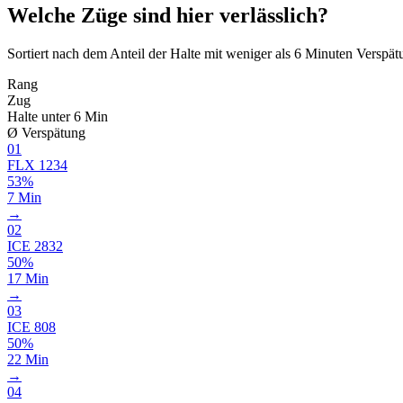
Welche Züge sind hier verlässlich?
Sortiert nach dem Anteil der Halte mit weniger als 6 Minuten Verspät
Rang
Zug
Halte unter 6 Min
Ø Verspätung
01
FLX
1234
53%
7 Min
→
02
ICE
2832
50%
17 Min
→
03
ICE
808
50%
22 Min
→
04