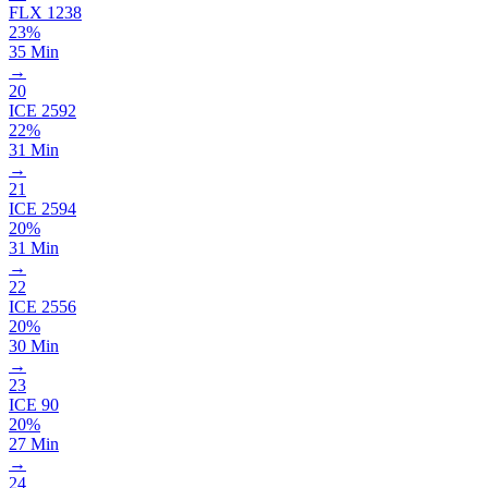
FLX
1238
23%
35 Min
→
20
ICE
2592
22%
31 Min
→
21
ICE
2594
20%
31 Min
→
22
ICE
2556
20%
30 Min
→
23
ICE
90
20%
27 Min
→
24