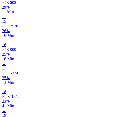
ICE
608
29%
11 Min
→
15
ICE
2570
26%
16 Min
→
16
ICE
800
25%
18 Min
→
17
ICE
5324
25%
13 Min
→
18
FLX
1242
23%
41 Min
→
19