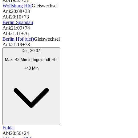
Abf
19:37
+31
Wolfsburg Hbf
Gleiswechsel
Ank
20:08
+33
Abf
20:10
+73
Berlin-Spandau
Ank
21:09
+74
Abf
21:11
+76
Berlin Hbf (tief)
Gleiswechsel
Ank
21:19
+78
Do., 30.07.
Max. 43 Min in Ingolstadt Hbf
+40 Min
Fulda
Abf
20:56
+24