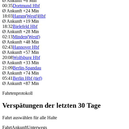
Ø Ankunft
+6 Min
00:35
Dortmund Hbf
Ø Ankunft
+24 Min
18:03
Hamm(Westf)Hbf
Ø Ankunft
+19 Min
18:32
Bielefeld Hbf
Ø Ankunft
+28 Min
02:13
Minden(Westf)
Ø Ankunft
+48 Min
02:43
Hannover Hbf
Ø Ankunft
+57 Min
20:08
Wolfsburg Hbf
Ø Ankunft
+33 Min
21:09
Berlin-Spandau
Ø Ankunft
+74 Min
05:41
Berlin Hbf (tief)
Ø Ankunft
+87 Min
Fahrtenprotokoll
Verspätungen der letzten 30 Tage
Fahrt auswählen für alle Halte
Fahrt
Ankunft
Unterwegs