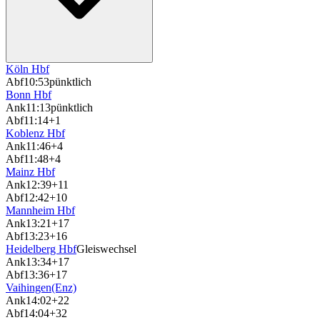
Köln Hbf
Abf
10:53
pünktlich
Bonn Hbf
Ank
11:13
pünktlich
Abf
11:14
+1
Koblenz Hbf
Ank
11:46
+4
Abf
11:48
+4
Mainz Hbf
Ank
12:39
+11
Abf
12:42
+10
Mannheim Hbf
Ank
13:21
+17
Abf
13:23
+16
Heidelberg Hbf
Gleiswechsel
Ank
13:34
+17
Abf
13:36
+17
Vaihingen(Enz)
Ank
14:02
+22
Abf
14:04
+32