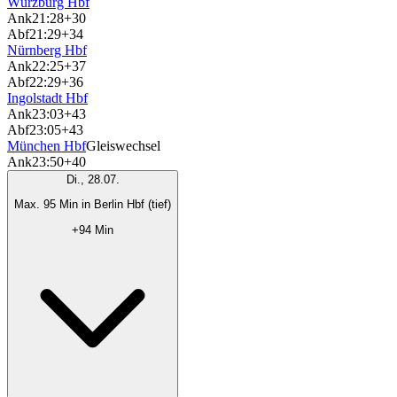
Würzburg Hbf
Ank
21:28
+30
Abf
21:29
+34
Nürnberg Hbf
Ank
22:25
+37
Abf
22:29
+36
Ingolstadt Hbf
Ank
23:03
+43
Abf
23:05
+43
München Hbf
Gleiswechsel
Ank
23:50
+40
Di., 28.07.
Max. 95 Min in Berlin Hbf (tief)
+94 Min