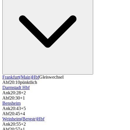
Frankfurt(Main)Hbf
Gleiswechsel
Abf
20:10
pünktlich
Darmstadt Hbf
Ank
20:28
+2
Abf
20:30
+1
Bensheim
Ank
20:43
+5
Abf
20:45
+4
Weinheim(Bergstr)Hbf
Ank
20:55
+2
Abf
20:57
+1