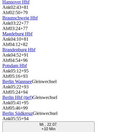
Hannover Hbf
Ank
02:43
+81
Abf
02:50
+79
Braunschweig Hbf
Ank
03:22
+77
Abf
03:24
+77
Magdeburg Hbf
Ank
04:10
+81
Abf
04:12
+82
Brandenburg Hbf
Ank
04:52
+91
Abf
04:54
+96
Potsdam Hbf
Ank
05:12
+95
Abf
05:16
+93
Berlin Wannsee
Gleiswechsel
Ank
05:22
+93
Abf
05:24
+94
Berlin Hbf (tief)
Gleiswechsel
Ank
05:41
+95
Abf
05:46
+99
Berlin Südkreuz
Gleiswechsel
Ank
05:55
+94
Mi., 22.07.
+10 Min