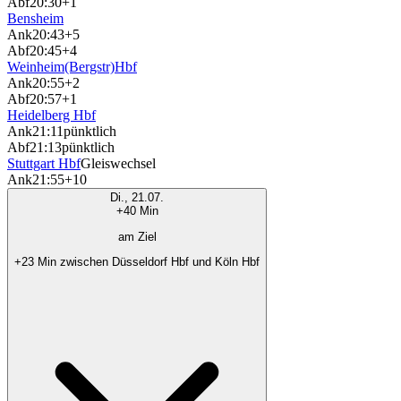
Abf
20:30
+1
Bensheim
Ank
20:43
+5
Abf
20:45
+4
Weinheim(Bergstr)Hbf
Ank
20:55
+2
Abf
20:57
+1
Heidelberg Hbf
Ank
21:11
pünktlich
Abf
21:13
pünktlich
Stuttgart Hbf
Gleiswechsel
Ank
21:55
+10
Di., 21.07.
+40 Min
am Ziel
+23 Min zwischen Düsseldorf Hbf und Köln Hbf