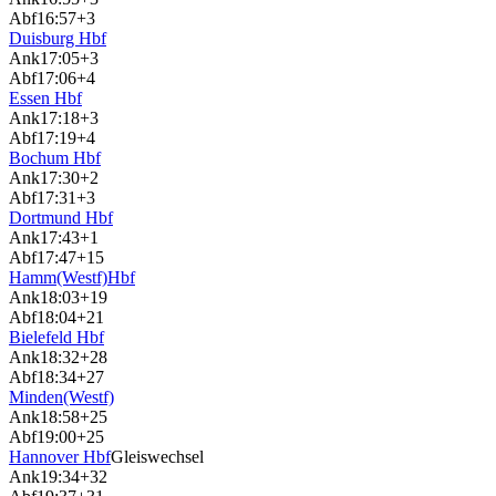
Abf
16:57
+3
Duisburg Hbf
Ank
17:05
+3
Abf
17:06
+4
Essen Hbf
Ank
17:18
+3
Abf
17:19
+4
Bochum Hbf
Ank
17:30
+2
Abf
17:31
+3
Dortmund Hbf
Ank
17:43
+1
Abf
17:47
+15
Hamm(Westf)Hbf
Ank
18:03
+19
Abf
18:04
+21
Bielefeld Hbf
Ank
18:32
+28
Abf
18:34
+27
Minden(Westf)
Ank
18:58
+25
Abf
19:00
+25
Hannover Hbf
Gleiswechsel
Ank
19:34
+32