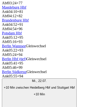
Abf
03:24
+77
Magdeburg Hbf
Ank
04:10
+81
Abf
04:12
+82
Brandenburg Hbf
Ank
04:52
+91
Abf
04:54
+96
Potsdam Hbf
Ank
05:12
+95
Abf
05:16
+93
Berlin Wannsee
Gleiswechsel
Ank
05:22
+93
Abf
05:24
+94
Berlin Hbf (tief)
Gleiswechsel
Ank
05:41
+95
Abf
05:46
+99
Berlin Südkreuz
Gleiswechsel
Ank
05:55
+94
Mi., 22.07.
+10 Min zwischen Heidelberg Hbf und Stuttgart Hbf
+10 Min