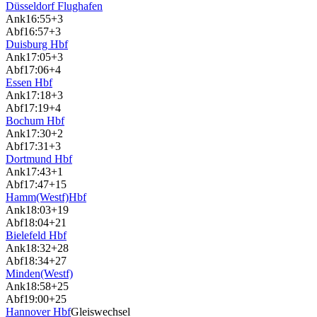
Düsseldorf Flughafen
Ank
16:55
+3
Abf
16:57
+3
Duisburg Hbf
Ank
17:05
+3
Abf
17:06
+4
Essen Hbf
Ank
17:18
+3
Abf
17:19
+4
Bochum Hbf
Ank
17:30
+2
Abf
17:31
+3
Dortmund Hbf
Ank
17:43
+1
Abf
17:47
+15
Hamm(Westf)Hbf
Ank
18:03
+19
Abf
18:04
+21
Bielefeld Hbf
Ank
18:32
+28
Abf
18:34
+27
Minden(Westf)
Ank
18:58
+25
Abf
19:00
+25
Hannover Hbf
Gleiswechsel