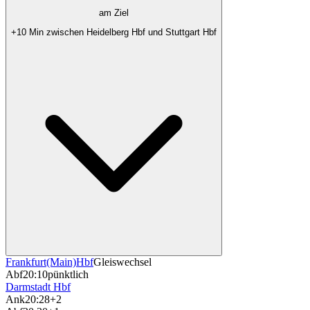
am Ziel
+10 Min zwischen Heidelberg Hbf und Stuttgart Hbf
Frankfurt(Main)Hbf
Gleiswechsel
Abf
20:10
pünktlich
Darmstadt Hbf
Ank
20:28
+2