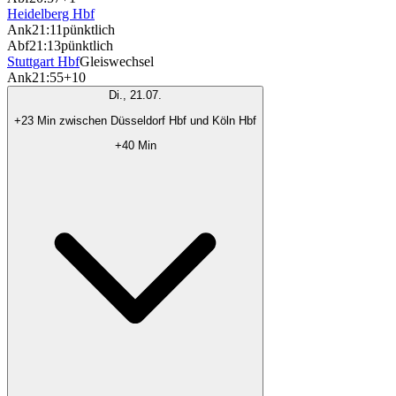
Heidelberg Hbf
Ank
21:11
pünktlich
Abf
21:13
pünktlich
Stuttgart Hbf
Gleiswechsel
Ank
21:55
+10
Di., 21.07.
+23 Min zwischen Düsseldorf Hbf und Köln Hbf
+40 Min