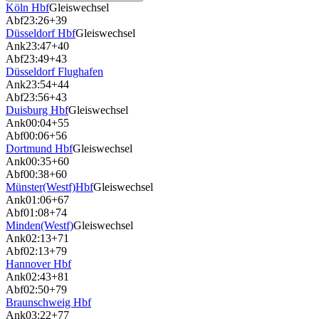
Köln Hbf
Gleiswechsel
Abf
23:26
+39
Düsseldorf Hbf
Gleiswechsel
Ank
23:47
+40
Abf
23:49
+43
Düsseldorf Flughafen
Ank
23:54
+44
Abf
23:56
+43
Duisburg Hbf
Gleiswechsel
Ank
00:04
+55
Abf
00:06
+56
Dortmund Hbf
Gleiswechsel
Ank
00:35
+60
Abf
00:38
+60
Münster(Westf)Hbf
Gleiswechsel
Ank
01:06
+67
Abf
01:08
+74
Minden(Westf)
Gleiswechsel
Ank
02:13
+71
Abf
02:13
+79
Hannover Hbf
Ank
02:43
+81
Abf
02:50
+79
Braunschweig Hbf
Ank
03:22
+77