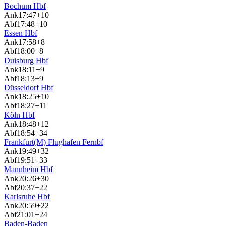
Bochum Hbf
Ank
17:47
+10
Abf
17:48
+10
Essen Hbf
Ank
17:58
+8
Abf
18:00
+8
Duisburg Hbf
Ank
18:11
+9
Abf
18:13
+9
Düsseldorf Hbf
Ank
18:25
+10
Abf
18:27
+11
Köln Hbf
Ank
18:48
+12
Abf
18:54
+34
Frankfurt(M) Flughafen Fernbf
Ank
19:49
+32
Abf
19:51
+33
Mannheim Hbf
Ank
20:26
+30
Abf
20:37
+22
Karlsruhe Hbf
Ank
20:59
+22
Abf
21:01
+24
Baden-Baden