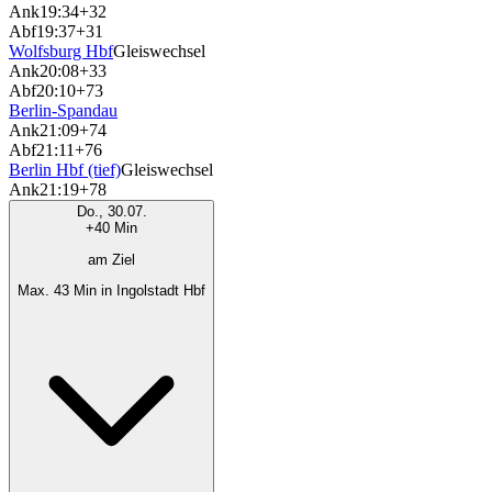
Ank
19:34
+32
Abf
19:37
+31
Wolfsburg Hbf
Gleiswechsel
Ank
20:08
+33
Abf
20:10
+73
Berlin-Spandau
Ank
21:09
+74
Abf
21:11
+76
Berlin Hbf (tief)
Gleiswechsel
Ank
21:19
+78
Do., 30.07.
+40 Min
am Ziel
Max. 43 Min in Ingolstadt Hbf