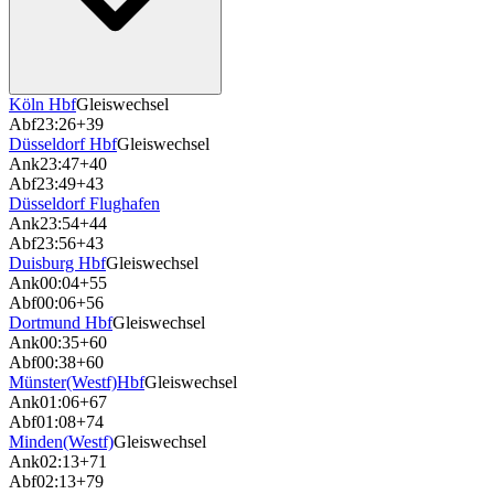
Köln Hbf
Gleiswechsel
Abf
23:26
+39
Düsseldorf Hbf
Gleiswechsel
Ank
23:47
+40
Abf
23:49
+43
Düsseldorf Flughafen
Ank
23:54
+44
Abf
23:56
+43
Duisburg Hbf
Gleiswechsel
Ank
00:04
+55
Abf
00:06
+56
Dortmund Hbf
Gleiswechsel
Ank
00:35
+60
Abf
00:38
+60
Münster(Westf)Hbf
Gleiswechsel
Ank
01:06
+67
Abf
01:08
+74
Minden(Westf)
Gleiswechsel
Ank
02:13
+71
Abf
02:13
+79