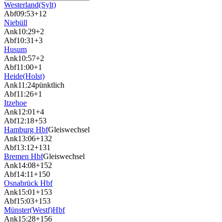
Westerland(Sylt)
Abf
09:53
+12
Niebüll
Ank
10:29
+2
Abf
10:31
+3
Husum
Ank
10:57
+2
Abf
11:00
+1
Heide(Holst)
Ank
11:24
pünktlich
Abf
11:26
+1
Itzehoe
Ank
12:01
+4
Abf
12:18
+53
Hamburg Hbf
Gleiswechsel
Ank
13:06
+132
Abf
13:12
+131
Bremen Hbf
Gleiswechsel
Ank
14:08
+152
Abf
14:11
+150
Osnabrück Hbf
Ank
15:01
+153
Abf
15:03
+153
Münster(Westf)Hbf
Ank
15:28
+156