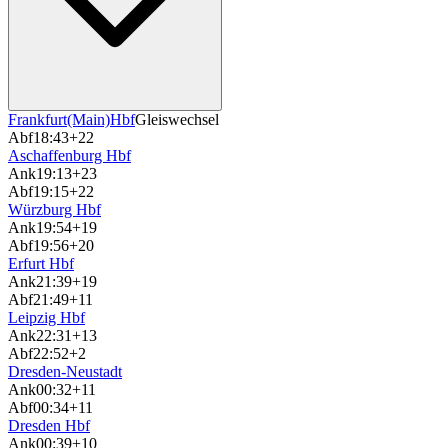
Frankfurt(Main)Hbf
Gleiswechsel
Abf
18:43
+22
Aschaffenburg Hbf
Ank
19:13
+23
Abf
19:15
+22
Würzburg Hbf
Ank
19:54
+19
Abf
19:56
+20
Erfurt Hbf
Ank
21:39
+19
Abf
21:49
+11
Leipzig Hbf
Ank
22:31
+13
Abf
22:52
+2
Dresden-Neustadt
Ank
00:32
+11
Abf
00:34
+11
Dresden Hbf
Ank
00:39
+10