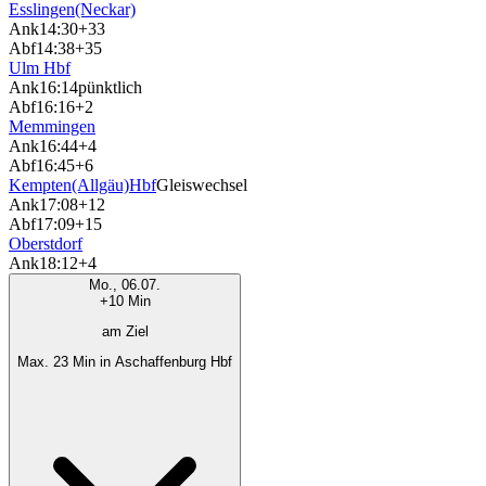
Esslingen(Neckar)
Ank
14:30
+33
Abf
14:38
+35
Ulm Hbf
Ank
16:14
pünktlich
Abf
16:16
+2
Memmingen
Ank
16:44
+4
Abf
16:45
+6
Kempten(Allgäu)Hbf
Gleiswechsel
Ank
17:08
+12
Abf
17:09
+15
Oberstdorf
Ank
18:12
+4
Mo., 06.07.
+10 Min
am Ziel
Max. 23 Min in Aschaffenburg Hbf