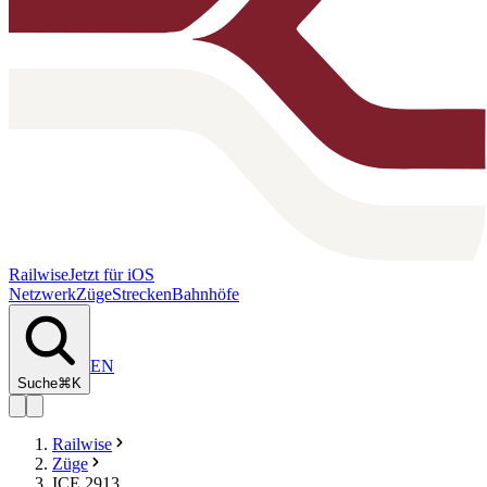
Railwise
Jetzt für iOS
Netzwerk
Züge
Strecken
Bahnhöfe
EN
Suche
⌘K
Railwise
Züge
ICE 2913