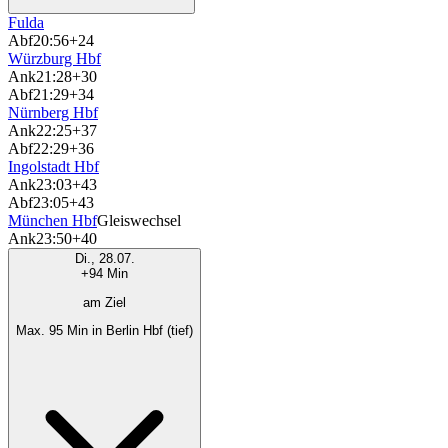
Fulda
Abf
20:56
+24
Würzburg Hbf
Ank
21:28
+30
Abf
21:29
+34
Nürnberg Hbf
Ank
22:25
+37
Abf
22:29
+36
Ingolstadt Hbf
Ank
23:03
+43
Abf
23:05
+43
München Hbf
Gleiswechsel
Ank
23:50
+40
Di., 28.07.
+94 Min
am Ziel
Max. 95 Min in Berlin Hbf (tief)