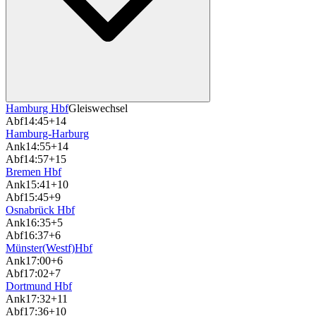
Hamburg Hbf
Gleiswechsel
Abf
14:45
+14
Hamburg-Harburg
Ank
14:55
+14
Abf
14:57
+15
Bremen Hbf
Ank
15:41
+10
Abf
15:45
+9
Osnabrück Hbf
Ank
16:35
+5
Abf
16:37
+6
Münster(Westf)Hbf
Ank
17:00
+6
Abf
17:02
+7
Dortmund Hbf
Ank
17:32
+11
Abf
17:36
+10