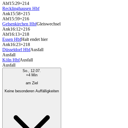
Abf
15:29
+214
Recklinghausen Hbf
Ank
15:58
+215
Abf
15:59
+216
Gelsenkirchen Hbf
Gleiswechsel
Ank
16:12
+216
Abf
16:13
+218
Essen Hbf
Halt endet hier
Ank
16:23
+218
Düsseldorf Hbf
Ausfall
Ausfall
Köln Hbf
Ausfall
Ausfall
So., 12.07.
+4 Min
am Ziel
Keine besonderen Auffälligkeiten