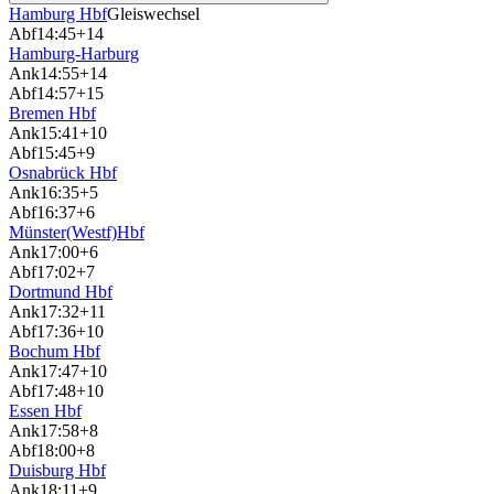
Hamburg Hbf
Gleiswechsel
Abf
14:45
+14
Hamburg-Harburg
Ank
14:55
+14
Abf
14:57
+15
Bremen Hbf
Ank
15:41
+10
Abf
15:45
+9
Osnabrück Hbf
Ank
16:35
+5
Abf
16:37
+6
Münster(Westf)Hbf
Ank
17:00
+6
Abf
17:02
+7
Dortmund Hbf
Ank
17:32
+11
Abf
17:36
+10
Bochum Hbf
Ank
17:47
+10
Abf
17:48
+10
Essen Hbf
Ank
17:58
+8
Abf
18:00
+8
Duisburg Hbf
Ank
18:11
+9